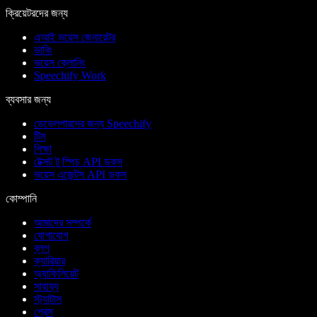
ক্রিয়েটরদের জন্য
এআই ভয়েস জেনারেটর
ডাবিং
ভয়েস ক্লোনিং
Speechify Work
ব্যবসার জন্য
ডেভেলপারদের জন্য Speechify
টিম
শিক্ষা
টেক্সট টু স্পিচ API ডকস
ভয়েস এজেন্টস API ডকস
কোম্পানি
আমাদের সম্পর্কে
যোগাযোগ
ব্লগ
ক্যারিয়ার
অ্যাফিলিয়েট
সাহায্য
স্ট্যাটাস
প্রেস