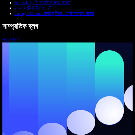
Speechify কি ফরাসিতে কাজ করে?
ব্যবসায় টেক্সট টু স্পিচ বট
Google Cloud টেক্সট টু স্পিচ: একটি সহায়ক গাইড
সাম্প্রতিক ব্লগ
সব দেখুন