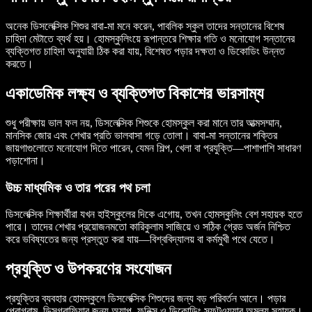
অনেক ডিসলেক্সিক শিশুর বাবা-মা মনে করেন, পাবলিক স্কুল তাদের সন্তানের বিশেষ
চাহিদা মেটাতে ব্যর্থ হয়। হোমস্কুলিংয়ে রূপান্তরে শিক্ষার গতি ও মনোযোগ সন্তানের
ব্যক্তিগত চাহিদা অনুযায়ী ঠিক করা যায়, বিশেষত পড়ার দক্ষতা ও ডিকোডিং উন্নত
করতে।
একাডেমিক লক্ষ্য ও ব্যক্তিগত বিকাশের ভারসাম্য
শুধু পরীক্ষায় ভাল ফল নয়, ডিসলেক্সিক শিশুকে হোমস্কুল করা মানে তার আত্মসম্মান,
মানসিক জোর এবং শেখার প্রতি ভালবাসা গড়ে তোলা। বাবা-মা সন্তানের শক্তির
জায়গাগুলোতে মনোযোগ দিতে পারেন, যেমন শিল্প, খেলা বা প্রযুক্তি—পাশাপাশি সাধারণ
পড়াশোনা।
উচ্চ মাধ্যমিক ও তার পরের পথ চলা
ডিসলেক্সিক শিক্ষার্থীরা যখন হাইস্কুলের দিকে এগোয়, তখন হোমস্কুলিং বেশ সহায়ক হতে
পারে। তাদের শেখার প্রয়োজনমতো কারিকুলাম সাজিয়ে ও সঠিক গ্রেড অর্জন নিশ্চিত
করে ভবিষ্যতের জন্য প্রস্তুত করা যায়—বিশ্ববিদ্যালয় বা কর্মমুখী পথে যেতে।
প্রযুক্তি ও উপকরণের সংযোজন
প্রযুক্তির ব্যবহার হোমস্কুলে ডিসলেক্সিক শিশুদের জন্য বড় পরিবর্তন আনে। পড়ার
প্রোগ্রাম, ডিসগ্রাফিয়ার জন্য অ্যাপ, ফনিক্স ও ডিকোডিং সফটওয়্যার অমূল্য সহায়ক।