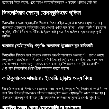
মনোযোগ দিতে পারেন, এতে আরও অন্তর্ভুক্তিমূলক ও সহায়ক পরিবেশ তৈরি হয়।
ডিসলেক্সিয়ার ক্ষেত্রে হোমস্কুলিংয়ের ভূমিকা
ডিসলেক্সিয়ার জন্য হোমস্কুলিং শিক্ষাকে শিশুর চাহিদা অনুযায়ী সাজানোর সুযোগ দেয়।
পছন্দমতো হোমস্কুল কারিকুলাম বেছে নেওয়া এখানে বড় সুবিধা। যেমন, অর্টন-গিলিংহ্যাম
পদ্ধতি, বার্টন রিডিং বা ফনেটিক-ভিত্তিক কারিকুলাম ডিসলেক্সিক ছাত্রদের জন্য খুবই
কার্যকর।
বহুধারার (মাল্টিসেন্সরি) পদ্ধতি: সম্ভাবনা উন্মোচনে মূল চাবিকাঠি
ডিসলেক্সিক শিশুদের পড়া শেখাতে বহুধারার পদ্ধতি অত্যন্ত গুরুত্বপূর্ণ। এতে একসঙ্গে
ভিজ্যুয়াল, অডিটরি ও স্পর্শ-জাগতিক (কাইনেস্থেটিক) উপায়ে শেখানো হয়, ফলে মনে
রাখা ও শেখার দক্ষতা বাড়ে। হাতে-কলমে কাজ, ধ্বনিপ্রকরণ চর্চা ও ইন্টারঅ্যাকটিভ
প্রোগ্রাম ডিসলেক্সিক শিক্ষার্থীদের সম্পৃক্ত করতে সহায়ক।
কারিকুলামকে সাজানো: ইংরেজি ছাড়াও অন্য বিষয়
ইংরেজি আর ভাষা শিক্ষার ওপর গুরুত্ব দেওয়া জরুরি, কিন্তু গণিত, বিজ্ঞান বা স্প্যানিশসহ
নানা বিষয় ডিসলেক্সিয়া-বান্ধব কৌশলে অন্তর্ভুক্ত করলে হোমস্কুলিং আরও সমৃদ্ধ হয়।
ইতিহাসে অডিওবুক বা গণিতে ইন্টারঅ্যাকটিভ সফটওয়্যার ব্যবহারে শেখার সুবিধা হয়।
পাবলিক স্কুল থেকে হোমস্কুলিংয়ে রূপান্তর