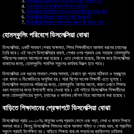
ডিসলেক্সিয়া শিশুর জন্য সর্বোত্তম স্কুল পরিবেশ কী?
গৃহে কিভাবে ডিসলেক্সিয়া শিশুকে শেখাবেন?
ডিসলেক্সিয়া শিক্ষার্থীদের জন্য হোমস্কুলিংয়ের সুবিধা কী?
ডিসলেক্সিয়া শিশুকে শেখানোর সেরা উপায় কী?
ডিসলেক্সিয়া শিশুকে হোমস্কুলিং করতে কী করতে হবে?
হোমস্কুলিং পরিবেশে ডিসলেক্সিয়া বোঝা
ডিসলেক্সিয়া, একটি সাধারণ শেখার অক্ষমতা, শিশুর শিক্ষাজীবনে আলাদা ধরনের চ্যালেঞ্জ
তৈরি করে। এই অংশে ডিসলেক্সিয়ার ধারণা, শেখার ওপর প্রভাব এবং সহায়ক হোমস্কুলিং
পরিবেশের গুরুত্ব আলোচনা করা হয়েছে। এতে দেখানো হয়েছে, বিশেষ করে ডিসলেক্সিয়া
থাকাদের জন্য, হোমস্কুলিং পাবলিক স্কুলের কার্যকর বিকল্প হতে পারে।
ডিসলেক্সিয়া এক ধরনের সাধারণ শেখার সমস্যা, যেখানে শব্দ পড়ায় সঠিকতা ও স্বচ্ছন্দ্য
এবং বানান ও ডিকোডিংয়ে অসুবিধা হয়। সারা বিশ্বে অনেক শিক্ষার্থী এতে ভুগছে।
ডিসলেক্সিক সন্তানের পরিবারের জন্য, হোমস্কুলিং আশার আলো, কারণ এখানে শিক্ষার
ধরন সন্তানের জন্য উপযোগী করে নেওয়া যায়। এই গাইডে ডিসলেক্সিক শিক্ষার্থীদের
জন্য হোমস্কুলিংয়ের সুফল, চ্যালেঞ্জ ও কার্যকর কৌশল নিয়ে আলোচনা করা হয়েছে।
বাড়িতে শিক্ষাদানের প্রেক্ষাপটে ডিসলেক্সিয়া বোঝা
ডিসলেক্সিয়া প্রায় ১০-২০% মানুষের ওপর প্রভাব ফেলে এবং পড়া, লেখা ও বানান শিখতে
সমস্যা করে। কিন্তু ডিসলেক্সিক শিশুদের থাকে আলাদা শক্তি ও শেখার ধরন, যা প্রচলিত
স্কুলে প্রায়ই উপেক্ষিত হয়। বাড়িতে শিক্ষায় বাবা-মা সন্তানের ব্যক্তিগত চাহিদায়