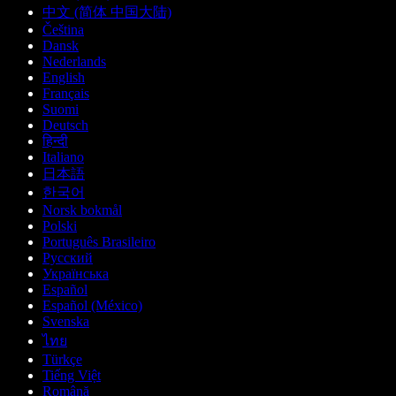
中文 (简体 中国大陆)
Čeština
Dansk
Nederlands
English
Français
Suomi
Deutsch
हिन्दी
Italiano
日本語
한국어
Norsk bokmål
Polski
Português Brasileiro
Русский
Українська
Español
Español (México)
Svenska
ไทย
Türkçe
Tiếng Việt
Română