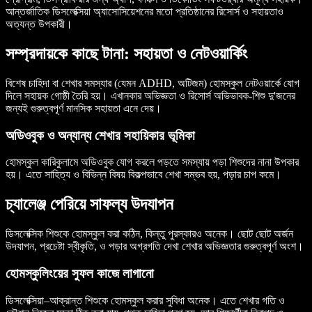
আন্তর্জাতিক ডিসলেক্সিয়া অ্যাসোসিয়েশনের মতো প্রতিষ্ঠানের রিসোর্স ও সহায়তাও
অত্যন্ত উপকারী।
সম্প্রদায়কে কাছে টানা: সহায়তা ও নেটওয়ার্কিং
বিশেষ চাহিদা বা শেখার সমস্যার (যেমন ADHD, অটিজম) হোমস্কুল নেটওয়ার্কে যোগ
দিলে সহায়ক গোষ্ঠী তৈরি হয়। এখানকার অভিজ্ঞতা ও রিসোর্স অভিভাবক-শিশু দু'জনের
জন্যই গুরুত্বপূর্ণ মানসিক সহায়তা এনে দেয়।
অডিওবুক ও অন্যান্য শেখার সহায়িকার ভূমিকা
হোমস্কুল কারিকুলামে অডিওবুক যোগ করলে পড়তে সমস্যায় পড়া শিশুদের নানা উপকার
হয়। এতে সাহিত্য ও বিভিন্ন বিষয় বিকল্পভাবে শেখা সম্ভব হয়, পড়ার চাপ কমে।
চ্যালেঞ্জ পেরিয়ে সাফল্য উদযাপন
ডিসলেক্সিক শিশুকে হোমস্কুল করা কঠিন, কিন্তু পুরস্কারও অনেক। ছোট ছোট অর্জন
উদযাপন, প্রচেষ্টা স্বীকৃতি, ও পড়ার অগ্রগতি দেখা শেখার অভিজ্ঞতার গুরুত্বপূর্ণ অংশ।
হোমস্কুলিংয়ের সুফল কাজে লাগানো
ডিসলেক্সিয়া–আক্রান্ত শিশুকে হোমস্কুল করার সুবিধা অনেক। এতে শেখার গতি ও