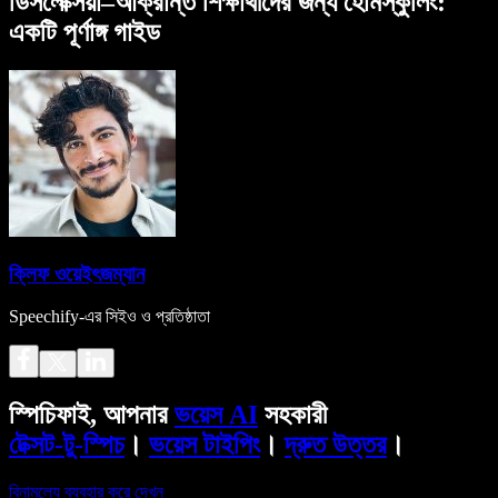
ডিসলেক্সিয়া–আক্রান্ত শিক্ষার্থীদের জন্য হোমস্কুলিং:
একটি পূর্ণাঙ্গ গাইড
ক্লিফ ওয়েইৎজম্যান
Speechify-এর সিইও ও প্রতিষ্ঠাতা
স্পিচিফাই, আপনার
ভয়েস AI
সহকারী
টেক্সট-টু-স্পিচ
।
ভয়েস টাইপিং
।
দ্রুত উত্তর
।
বিনামূল্যে ব্যবহার করে দেখুন