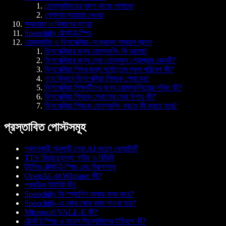
হোমস্কুলিংয়ের সুফল কাজে লাগানো
পেশাদার সহায়তা নেওয়া
ক্ষমতায়ন ও বিকাশের যাত্রা
Speechify টেক্সট-টু-স্পিচ
হোমস্কুলিং ও ডিসলেক্সিয়া–সংক্রান্ত সাধারণ প্রশ্ন
ডিসলেক্সিয়ার জন্য হোমস্কুলিং কি ভালো?
ডিসলেক্সিয়ার জন্য সেরা হোমস্কুল প্রোগ্রাম কোনটি?
ডিসলেক্সিয়া শিশুর জন্য সর্বোত্তম স্কুল পরিবেশ কী?
গৃহে কিভাবে ডিসলেক্সিয়া শিশুকে শেখাবেন?
ডিসলেক্সিয়া শিক্ষার্থীদের জন্য হোমস্কুলিংয়ের সুবিধা কী?
ডিসলেক্সিয়া শিশুকে শেখানোর সেরা উপায় কী?
ডিসলেক্সিয়া শিশুকে হোমস্কুলিং করতে কী করতে হবে?
প্রস্তাবিত পোস্টসমূহ
প্রদানকারী অনুযায়ী সেরা AI ভয়েস কোয়ালিটি
TTS রিডার চূড়ান্ত গাইড ও রিভিউ
টুইলিও টেক্সট-টু-স্পিচ এবং বিকল্পসমূহ
OpenAI-এর Whisper কী?
প্রসডিক ইউনিট কী?
Speechify কি স্প্যানিশ ভাষায় কাজ করে?
Speechify-এ কোন কোন ভাষা পাওয়া যায়?
Microsoft VALL-E কী?
টেক্সট টু স্পিচ ও ভয়েস সিন্থেসিসের ইতিহাস কী?