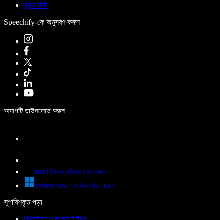
ব্র্যান্ড কিট
Speechify-কে অনুসরণ করুন
অ্যাপটি ডাউনলোড করুন
macOS-এ ডাউনলোড করুন
Windows-এ ডাউনলোড করুন
সুপারিশকৃত পড়া
ডিকটেশন ও ভয়েস টাইপিং