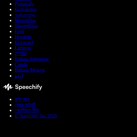
Português
Български
ქართული
Slovenčina
Slovenščina
Eesti
Hrvatski
Ελληνικά
Lietuvių
עברית
Bahasa Indonesia
Català
Bahasa Melayu
اردو
কুকি পছন্দ
সেবার শর্তাবলী
গোপনীয়তা নীতি
© Speechify Inc 2026