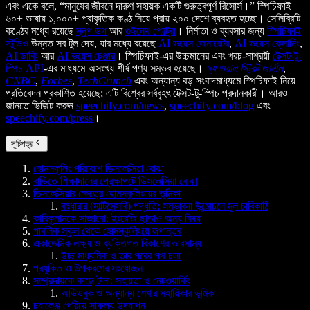
এবং একে বলে, “মানুষের জীবনে দারুণ সহায়ক একটি গুরুত্বপূর্ণ রিসোর্স।” স্পিচিফাই
৬০+ ভাষায় ১,০০০+ প্রাকৃতিক কণ্ঠ নিয়ে প্রায় ২০০ দেশে ব্যবহৃত হচ্ছে। সেলিব্রিটি
কণ্ঠের মধ্যে রয়েছে
স্নুপ ডগ
আর
গুইনেথ পেল্ট্রো
। নির্মাতা ও ব্যবসার জন্য
স্পিচিফাই
স্টুডিও
উন্নত সব টুল দেয়, যার মধ্যে রয়েছে
AI ভয়েস জেনারেটর
,
AI ভয়েস ক্লোনিং
,
AI ডাবিং
আর
AI ভয়েস চেঞ্জার
। স্পিচিফাই-এর উচ্চমানের এবং খরচ-সাশ্রয়ী
টেক্সট-টু-
স্পিচ API
-এর মাধ্যমে অসংখ্য শীর্ষ পণ্য সম্ভব হয়েছে।
দ্য ওয়াল স্ট্রিট জার্নাল
,
CNBC
,
Forbes
,
TechCrunch
এবং অন্যান্য বড় সংবাদমাধ্যমে স্পিচিফাই নিয়ে
প্রতিবেদন প্রকাশিত হয়েছে; এটি বিশ্বের সর্ববৃহৎ টেক্সট-টু-স্পিচ প্রদানকারী। আরও
জানতে ভিজিট করুন
speechify.com/news
,
speechify.com/blog
এবং
speechify.com/press
।
সূচিপত্র
হোমস্কুলিং পরিবেশে ডিসলেক্সিয়া বোঝা
বাড়িতে শিক্ষাদানের প্রেক্ষাপটে ডিসলেক্সিয়া বোঝা
ডিসলেক্সিয়ার ক্ষেত্রে হোমস্কুলিংয়ের ভূমিকা
বহুধারার (মাল্টিসেন্সরি) পদ্ধতি: সম্ভাবনা উন্মোচনে মূল চাবিকাঠি
কারিকুলামকে সাজানো: ইংরেজি ছাড়াও অন্য বিষয়
পাবলিক স্কুল থেকে হোমস্কুলিংয়ে রূপান্তর
একাডেমিক লক্ষ্য ও ব্যক্তিগত বিকাশের ভারসাম্য
উচ্চ মাধ্যমিক ও তার পরের পথ চলা
প্রযুক্তি ও উপকরণের সংযোজন
সম্প্রদায়কে কাছে টানা: সহায়তা ও নেটওয়ার্কিং
অডিওবুক ও অন্যান্য শেখার সহায়িকার ভূমিকা
চ্যালেঞ্জ পেরিয়ে সাফল্য উদযাপন