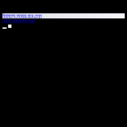
বিনামূল্যে ব্যবহার করে দেখুন
এখনই ডাউনলোড করুন
প্রোডাক্ট
টেক্সট টু স্পিচ
আইফোন ও আইপ্যাড অ্যাপ
অ্যান্ড্রয়েড অ্যাপ
ক্রোম এক্সটেনশন
এজ এক্সটেনশন
ওয়েব অ্যাপ
ম্যাক অ্যাপ
উইন্ডোজ অ্যাপ
এআই ভয়েস জেনারেটর