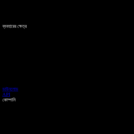
ব্যবহারের ক্ষেত্র
ডাউনলোড
API
কোম্পানি