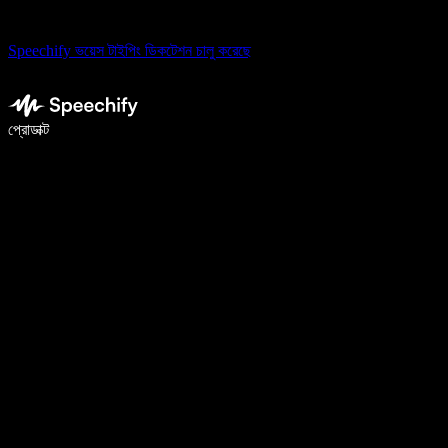
Speechify ভয়েস টাইপিং ডিকটেশন চালু করেছে
ভয়েস টাইপিং দিয়ে ৫ গুণ দ্রুত লিখুন
প্রোডাক্ট
আরও জানুন