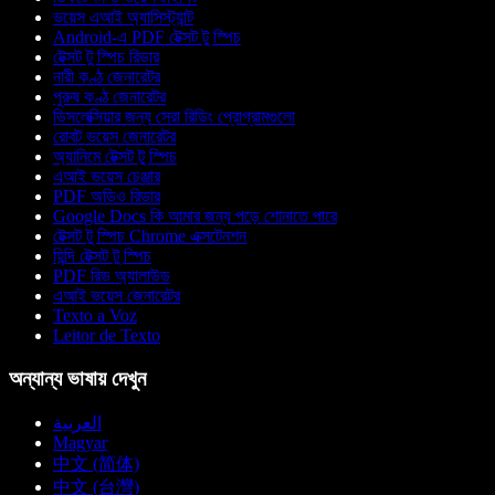
ভয়েস এআই অ্যাসিস্ট্যান্ট
Android-এ PDF টেক্সট টু স্পিচ
টেক্সট টু স্পিচ রিডার
নারী কণ্ঠ জেনারেটর
পুরুষ কণ্ঠ জেনারেটর
ডিসলেক্সিয়ার জন্য সেরা রিডিং প্রোগ্রামগুলো
রোবট ভয়েস জেনারেটর
অ্যানিমে টেক্সট টু স্পিচ
এআই ভয়েস চেঞ্জার
PDF অডিও রিডার
Google Docs কি আমার জন্য পড়ে শোনাতে পারে
টেক্সট টু স্পিচ Chrome এক্সটেনশন
হিন্দি টেক্সট টু স্পিচ
PDF রিড অ্যালাউড
এআই ভয়েস জেনারেটর
Texto a Voz
Leitor de Texto
অন্যান্য ভাষায় দেখুন
العربية
Magyar
中文 (简体)
中文 (台灣)