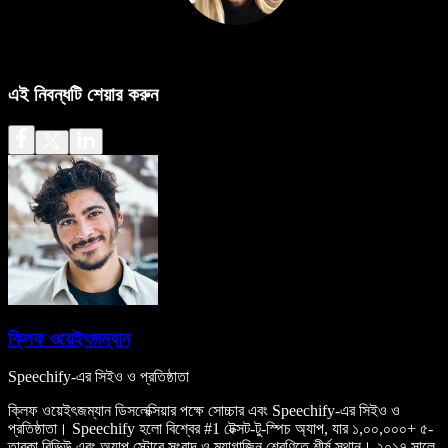
এই নিবন্ধটি শেয়ার করুন
ক্লিফ ওয়েইৎজম্যান
Speechify-এর সিইও ও প্রতিষ্ঠাতা
ক্লিফ ওয়েইৎজম্যান ডিসলেক্সিয়ার পক্ষে সোচ্চার এবং Speechify-এর সিইও ও
প্রতিষ্ঠাতা। Speechify হলো বিশ্বের #1 টেক্সট-টু-স্পিচ অ্যাপ, যার ১,০০,০০০+ ৫-
তারকা রিভিউ এবং অ্যাপ স্টোরে সংবাদ ও ম্যাগাজিন শ্রেণিতে শীর্ষ স্থান। ২০১৭ সালে,