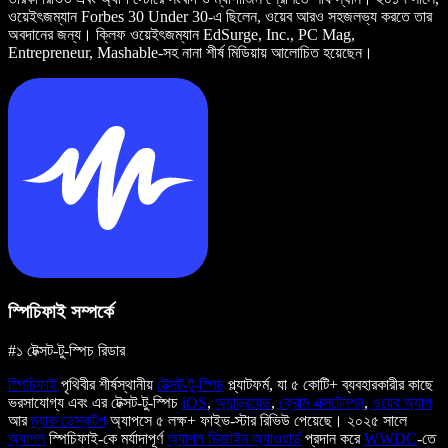
ওয়েইৎজম্যান Forbes 30 Under 30-এ ছিলেন, ওয়েব আরও সহজলভ্য করতে তার
অবদানের জন্য। ক্লিফ ওয়েইৎজম্যান EdSurge, Inc., PC Mag,
Entrepreneur, Mashable-সহ নানা শীর্ষ মিডিয়ায় আলোচিত হয়েছেন।
স্পিচিফাই সম্পর্কে
#১ টেক্সট-টু-স্পিচ রিডার
স্পিচিফাই
পৃথিবীর শীর্ষস্থানীয়
টেক্সট-টু-স্পিচ
প্ল্যাটফর্ম, যা ৫ কোটি+ ব্যবহারকারীর কাছে
ভরসাযোগ্য এবং এর টেক্সট-টু-স্পিচ
iOS
,
অ্যান্ড্রয়েড
,
ক্রোম এক্সটেনশন
,
ওয়েব অ্যাপ
আর
ম্যাক ডেস্কটপ
অ্যাপসে ৫ লক্ষ+ ফাইভ-স্টার রিভিউ পেয়েছে। ২০২৫ সালে
অ্যাপল
স্পিচিফাই-কে মর্যাদাপূর্ণ
অ্যাপল ডিজাইন অ্যাওয়ার্ড
প্রদান করে
WWDC
-তে