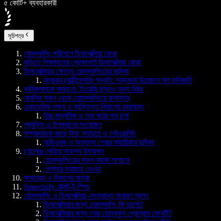
৫ কোটি+ ব্যবহারকারী
সূচিপত্র
হোমস্কুলিং পরিবেশে ডিসলেক্সিয়া বোঝা
বাড়িতে শিক্ষাদানের প্রেক্ষাপটে ডিসলেক্সিয়া বোঝা
ডিসলেক্সিয়ার ক্ষেত্রে হোমস্কুলিংয়ের ভূমিকা
বহুধারার (মাল্টিসেন্সরি) পদ্ধতি: সম্ভাবনা উন্মোচনে মূল চাবিকাঠি
কারিকুলামকে সাজানো: ইংরেজি ছাড়াও অন্য বিষয়
পাবলিক স্কুল থেকে হোমস্কুলিংয়ে রূপান্তর
একাডেমিক লক্ষ্য ও ব্যক্তিগত বিকাশের ভারসাম্য
উচ্চ মাধ্যমিক ও তার পরের পথ চলা
প্রযুক্তি ও উপকরণের সংযোজন
সম্প্রদায়কে কাছে টানা: সহায়তা ও নেটওয়ার্কিং
অডিওবুক ও অন্যান্য শেখার সহায়িকার ভূমিকা
চ্যালেঞ্জ পেরিয়ে সাফল্য উদযাপন
হোমস্কুলিংয়ের সুফল কাজে লাগানো
পেশাদার সহায়তা নেওয়া
ক্ষমতায়ন ও বিকাশের যাত্রা
Speechify টেক্সট-টু-স্পিচ
হোমস্কুলিং ও ডিসলেক্সিয়া–সংক্রান্ত সাধারণ প্রশ্ন
ডিসলেক্সিয়ার জন্য হোমস্কুলিং কি ভালো?
ডিসলেক্সিয়ার জন্য সেরা হোমস্কুল প্রোগ্রাম কোনটি?