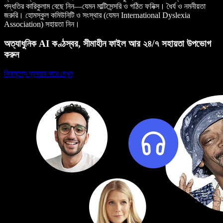
পদ্ধতির কারিকুলাম বেছে নিন—যেমন মাল্টিসেন্সরি ও গঠিত ফনিক্স। ধৈর্য ও নমনীয়তা
জরুরি। হোমস্কুল কমিউনিটি ও সংস্থার (যেমন International Dyslexia
Association) সহায়তা নিন।
অত্যাধুনিক AI কণ্ঠস্বর, সীমাহীন ফাইল আর ২৪/৭ সহায়তা উপভোগ
করুন
বিনামূল্যে ব্যবহার করে দেখুন