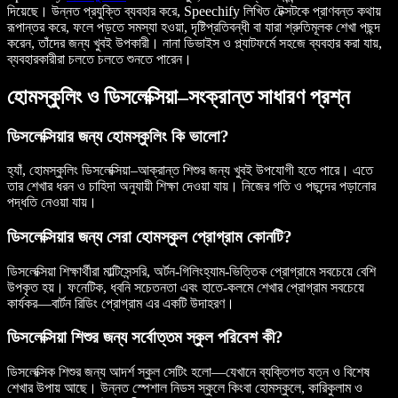
দিয়েছে। উন্নত প্রযুক্তি ব্যবহার করে, Speechify লিখিত টেক্সটকে প্রাণবন্ত কথায়
রূপান্তর করে, ফলে পড়তে সমস্যা হওয়া, দৃষ্টিপ্রতিবন্ধী বা যারা শ্রুতিমূলক শেখা পছন্দ
করেন, তাঁদের জন্য খুবই উপকারী। নানা ডিভাইস ও প্ল্যাটফর্মে সহজে ব্যবহার করা যায়,
ব্যবহারকারীরা চলতে চলতে শুনতে পারেন।
হোমস্কুলিং ও ডিসলেক্সিয়া–সংক্রান্ত সাধারণ প্রশ্ন
ডিসলেক্সিয়ার জন্য হোমস্কুলিং কি ভালো?
হ্যাঁ, হোমস্কুলিং ডিসলেক্সিয়া–আক্রান্ত শিশুর জন্য খুবই উপযোগী হতে পারে। এতে
তার শেখার ধরন ও চাহিদা অনুযায়ী শিক্ষা দেওয়া যায়। নিজের গতি ও পছন্দের পড়ানোর
পদ্ধতি নেওয়া যায়।
ডিসলেক্সিয়ার জন্য সেরা হোমস্কুল প্রোগ্রাম কোনটি?
ডিসলেক্সিয়া শিক্ষার্থীরা মাল্টিসেন্সরি, অর্টন-গিলিংহ্যাম-ভিত্তিক প্রোগ্রামে সবচেয়ে বেশি
উপকৃত হয়। ফনেটিক, ধ্বনি সচেতনতা এবং হাতে-কলমে শেখার প্রোগ্রাম সবচেয়ে
কার্যকর—বার্টন রিডিং প্রোগ্রাম এর একটি উদাহরণ।
ডিসলেক্সিয়া শিশুর জন্য সর্বোত্তম স্কুল পরিবেশ কী?
ডিসলেক্সিক শিশুর জন্য আদর্শ স্কুল সেটিং হলো—যেখানে ব্যক্তিগত যত্ন ও বিশেষ
শেখার উপায় আছে। উন্নত স্পেশাল নিডস স্কুলে কিংবা হোমস্কুলে, কারিকুলাম ও