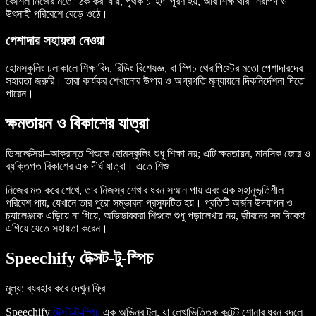
কৌশল নিজের মতো ঠিক করা যায়, পৃথক চাহিদা পূরণ হয়, আর শিক্ষার্থীরা নিরাপদ ও
উৎসাহী পরিবেশে বেড়ে ওঠে।
পেশাদার সহায়তা নেওয়া
হোমস্কুলিং চলাকালে শিক্ষাবিদ, রিডিং বিশেষজ্ঞ, বা স্পিচ থেরাপিস্টের মতো পেশাদারদের
সহায়তা জরুরি। তারা কার্যকর শেখানোর উপায় ও অগ্রগতি মূল্যায়নে দিকনির্দেশনা দিতে
পারেন।
ক্ষমতায়ন ও বিকাশের যাত্রা
ডিসলেক্সিয়া–আক্রান্ত শিশুকে হোমস্কুলিং শুধু শিক্ষা নয়; এটি ক্ষমতায়ন, মানসিক জোর ও
ব্যক্তিগত বিকাশের এক দীর্ঘ যাত্রা। এতে শিশু
নিজের মত করে শেখে, তার নিজস্ব শেখার ধরন সম্মান পায় এবং এক সহানুভূতিশীল
পরিবেশ পায়, যেখানে তার পুরো সম্ভাবনা প্রস্ফুটিত হয়। প্রতিটি অর্জন উদযাপন ও
চ্যালেঞ্জকে এড়িয়ে না গিয়ে, অভিভাবকরা শিশুকে শুধু পড়ালেখায় নয়, জীবনের সব দিকেই
এগিয়ে যেতে সহায়তা করেন।
Speechify টেক্সট-টু-স্পিচ
মূল্য
: ব্যবহার করে দেখুন ফ্রি
Speechify
টেক্সট-টু-স্পিচ
এক অভিনব টুল, যা লেখাভিত্তিক কন্টেন্ট শোনার ধরন বদলে