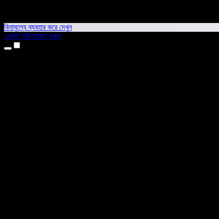
বিনামূল্যে ব্যবহার করে দেখুন
এখনই ডাউনলোড করুন
প্রোডাক্ট
টেক্সট টু স্পিচ
আইফোন ও আইপ্যাড অ্যাপ
অ্যান্ড্রয়েড অ্যাপ
ক্রোম এক্সটেনশন
এজ এক্সটেনশন
ওয়েব অ্যাপ
ম্যাক অ্যাপ
উইন্ডোজ অ্যাপ
এআই ভয়েস জেনারেটর