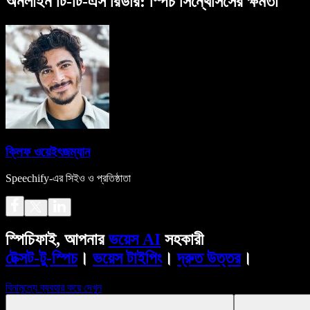
অনলাইন টি-টি-এস রিডার: স্পিচ সিন্থেসিসের ক্ষমতা
ক্লিফ ওয়েইৎজম্যান
Speechify-এর সিইও ও প্রতিষ্ঠাতা
স্পিচিফাই, আপনার
ভয়েস AI
সহকারী
টেক্সট-টু-স্পিচ
।
ভয়েস টাইপিং
।
দ্রুত উত্তর
।
বিনামূল্যে ব্যবহার করে দেখুন