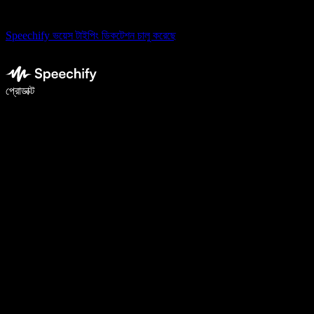
Speechify ভয়েস টাইপিং ডিকটেশন চালু করেছে
ভয়েস টাইপিং দিয়ে ৫ গুণ দ্রুত লিখুন
প্রোডাক্ট
আরও জানুন