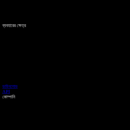
ব্যবহারের ক্ষেত্র
ডাউনলোড
API
কোম্পানি