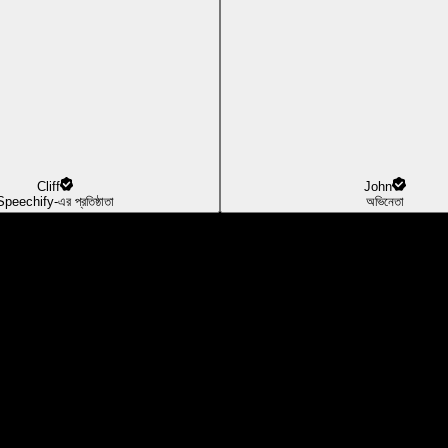
Cliff
John
Speechify-এর প্রতিষ্ঠাতা
অভিনেতা