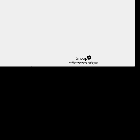
Snoop
সঙ্গীত জগতের আইকন