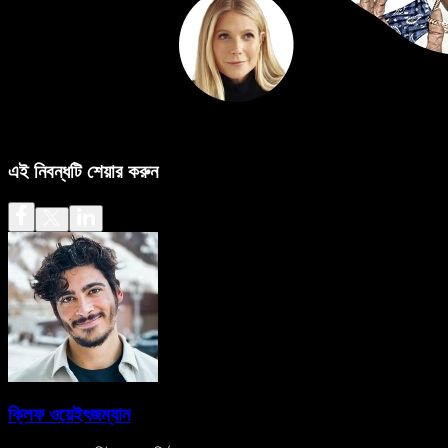
এই নিবন্ধটি শেয়ার করুন
ক্লিফ ওয়েইৎজম্যান