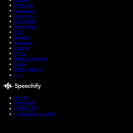
Português
Български
ქართული
Slovenčina
Slovenščina
Eesti
Hrvatski
Ελληνικά
Lietuvių
עברית
Bahasa Indonesia
Català
Bahasa Melayu
اردو
কুকি পছন্দ
সেবার শর্তাবলী
গোপনীয়তা নীতি
© Speechify Inc 2026