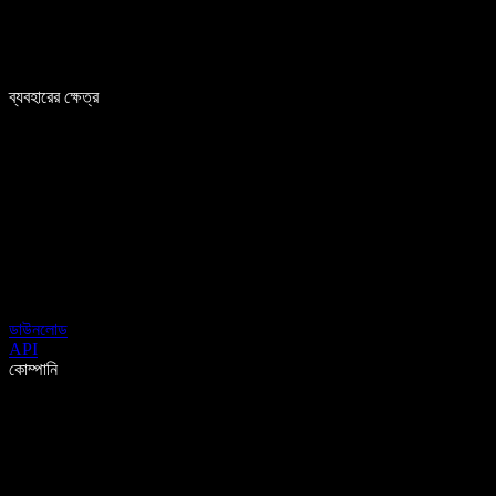
ব্যবহারের ক্ষেত্র
ডাউনলোড
API
কোম্পানি