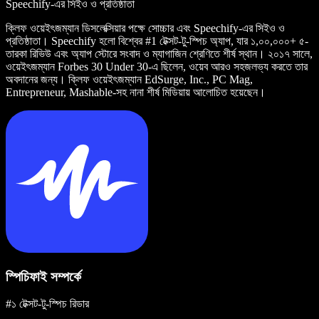
Speechify-এর সিইও ও প্রতিষ্ঠাতা
ক্লিফ ওয়েইৎজম্যান ডিসলেক্সিয়ার পক্ষে সোচ্চার এবং Speechify-এর সিইও ও
প্রতিষ্ঠাতা। Speechify হলো বিশ্বের #1 টেক্সট-টু-স্পিচ অ্যাপ, যার ১,০০,০০০+ ৫-
তারকা রিভিউ এবং অ্যাপ স্টোরে সংবাদ ও ম্যাগাজিন শ্রেণিতে শীর্ষ স্থান। ২০১৭ সালে,
ওয়েইৎজম্যান Forbes 30 Under 30-এ ছিলেন, ওয়েব আরও সহজলভ্য করতে তার
অবদানের জন্য। ক্লিফ ওয়েইৎজম্যান EdSurge, Inc., PC Mag,
Entrepreneur, Mashable-সহ নানা শীর্ষ মিডিয়ায় আলোচিত হয়েছেন।
স্পিচিফাই সম্পর্কে
#১ টেক্সট-টু-স্পিচ রিডার