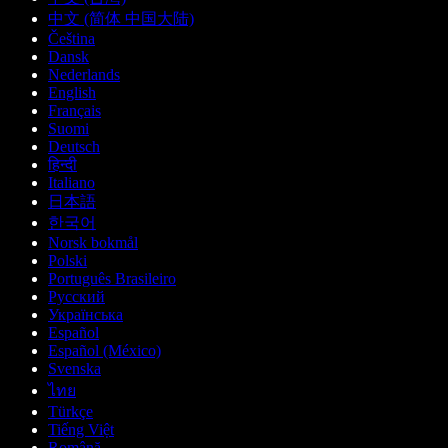
中文 (简体 中国大陆)
Čeština
Dansk
Nederlands
English
Français
Suomi
Deutsch
हिन्दी
Italiano
日本語
한국어
Norsk bokmål
Polski
Português Brasileiro
Русский
Українська
Español
Español (México)
Svenska
ไทย
Türkçe
Tiếng Việt
Română