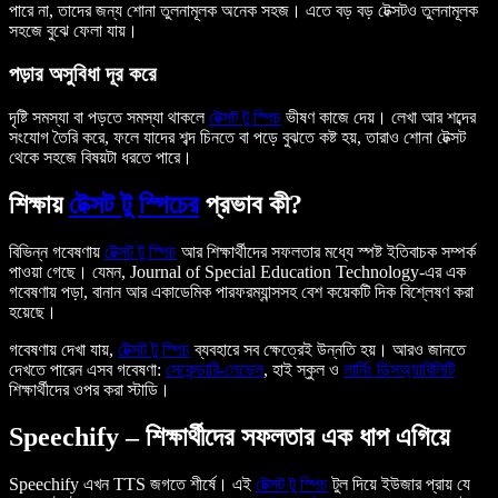
পারে না, তাদের জন্য শোনা তুলনামূলক অনেক সহজ। এতে বড় বড় টেক্সটও তুলনামূলক
সহজে বুঝে ফেলা যায়।
পড়ার অসুবিধা দূর করে
দৃষ্টি সমস্যা বা পড়তে সমস্যা থাকলে
টেক্সট টু স্পিচ
ভীষণ কাজে দেয়। লেখা আর শব্দের
সংযোগ তৈরি করে, ফলে যাদের শব্দ চিনতে বা পড়ে বুঝতে কষ্ট হয়, তারাও শোনা টেক্সট
থেকে সহজে বিষয়টা ধরতে পারে।
শিক্ষায়
টেক্সট টু স্পিচের
প্রভাব কী?
বিভিন্ন গবেষণায়
টেক্সট টু স্পিচ
আর শিক্ষার্থীদের সফলতার মধ্যে স্পষ্ট ইতিবাচক সম্পর্ক
পাওয়া গেছে। যেমন,
Journal of Special Education Technology
-এর এক
গবেষণায় পড়া, বানান আর একাডেমিক পারফরম্যান্সসহ বেশ কয়েকটি দিক বিশ্লেষণ করা
হয়েছে।
গবেষণায় দেখা যায়,
টেক্সট টু স্পিচ
ব্যবহারে সব ক্ষেত্রেই উন্নতি হয়। আরও জানতে
দেখতে পারেন এসব গবেষণা:
সেকেন্ডারি-লেভেল
, হাই স্কুল ও
লার্নিং ডিসঅ্যাবিলিটি
শিক্ষার্থীদের ওপর করা স্টাডি।
Speechify – শিক্ষার্থীদের সফলতার এক ধাপ এগিয়ে
Speechify এখন TTS জগতে শীর্ষে। এই
টেক্সট টু স্পিচ
টুল দিয়ে ইউজার প্রায় যে