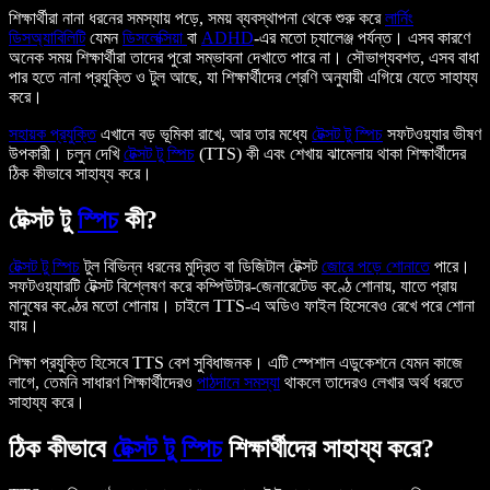
শিক্ষার্থীরা নানা ধরনের সমস্যায় পড়ে, সময় ব্যবস্থাপনা থেকে শুরু করে
লার্নিং
ডিসঅ্যাবিলিটি
যেমন
ডিসলেক্সিয়া
বা
ADHD
-এর মতো চ্যালেঞ্জ পর্যন্ত। এসব কারণে
অনেক সময় শিক্ষার্থীরা তাদের পুরো সম্ভাবনা দেখাতে পারে না। সৌভাগ্যবশত, এসব বাধা
পার হতে নানা প্রযুক্তি ও টুল আছে, যা শিক্ষার্থীদের শ্রেণি অনুযায়ী এগিয়ে যেতে সাহায্য
করে।
সহায়ক প্রযুক্তি
এখানে বড় ভূমিকা রাখে, আর তার মধ্যে
টেক্সট টু স্পিচ
সফটওয়্যার ভীষণ
উপকারী। চলুন দেখি
টেক্সট টু স্পিচ
(TTS) কী এবং শেখায় ঝামেলায় থাকা শিক্ষার্থীদের
ঠিক কীভাবে সাহায্য করে।
টেক্সট টু
স্পিচ
কী?
টেক্সট টু স্পিচ
টুল বিভিন্ন ধরনের মুদ্রিত বা ডিজিটাল টেক্সট
জোরে পড়ে শোনাতে
পারে।
সফটওয়্যারটি টেক্সট বিশ্লেষণ করে কম্পিউটার-জেনারেটেড কণ্ঠে শোনায়, যাতে প্রায়
মানুষের কণ্ঠের মতো শোনায়। চাইলে TTS-এ অডিও ফাইল হিসেবেও রেখে পরে শোনা
যায়।
শিক্ষা প্রযুক্তি হিসেবে TTS বেশ সুবিধাজনক। এটি স্পেশাল এডুকেশনে যেমন কাজে
লাগে, তেমনি সাধারণ শিক্ষার্থীদেরও
পাঠদানে সমস্যা
থাকলে তাদেরও লেখার অর্থ ধরতে
সাহায্য করে।
ঠিক কীভাবে
টেক্সট টু স্পিচ
শিক্ষার্থীদের সাহায্য করে?