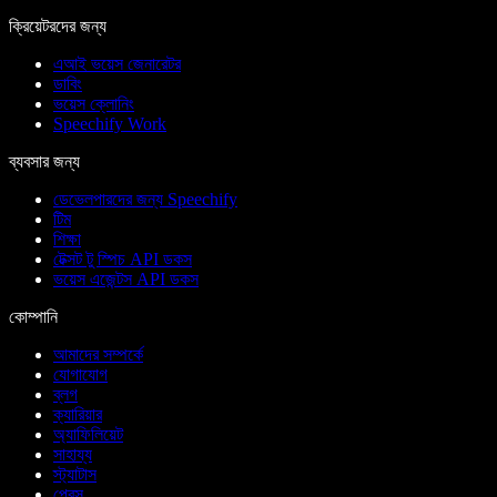
ক্রিয়েটরদের জন্য
এআই ভয়েস জেনারেটর
ডাবিং
ভয়েস ক্লোনিং
Speechify Work
ব্যবসার জন্য
ডেভেলপারদের জন্য Speechify
টিম
শিক্ষা
টেক্সট টু স্পিচ API ডকস
ভয়েস এজেন্টস API ডকস
কোম্পানি
আমাদের সম্পর্কে
যোগাযোগ
ব্লগ
ক্যারিয়ার
অ্যাফিলিয়েট
সাহায্য
স্ট্যাটাস
প্রেস