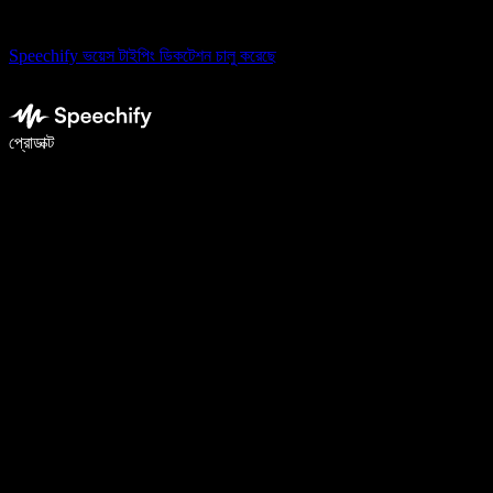
Speechify ভয়েস টাইপিং ডিকটেশন চালু করেছে
ভয়েস টাইপিং দিয়ে ৫ গুণ দ্রুত লিখুন
প্রোডাক্ট
আরও জানুন