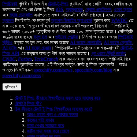
স্পিচিফাই
পৃথিবীর শীর্ষস্থানীয়
টেক্সট-টু-স্পিচ
প্ল্যাটফর্ম, যা ৫ কোটি+ ব্যবহারকারীর কাছে
ভরসাযোগ্য এবং এর টেক্সট-টু-স্পিচ
iOS
,
অ্যান্ড্রয়েড
,
ক্রোম এক্সটেনশন
,
ওয়েব অ্যাপ
আর
ম্যাক ডেস্কটপ
অ্যাপসে ৫ লক্ষ+ ফাইভ-স্টার রিভিউ পেয়েছে। ২০২৫ সালে
অ্যাপল
স্পিচিফাই-কে মর্যাদাপূর্ণ
অ্যাপল ডিজাইন অ্যাওয়ার্ড
প্রদান করে
WWDC
-তে
এবং একে বলে, “মানুষের জীবনে দারুণ সহায়ক একটি গুরুত্বপূর্ণ রিসোর্স।” স্পিচিফাই
৬০+ ভাষায় ১,০০০+ প্রাকৃতিক কণ্ঠ নিয়ে প্রায় ২০০ দেশে ব্যবহৃত হচ্ছে। সেলিব্রিটি
কণ্ঠের মধ্যে রয়েছে
স্নুপ ডগ
আর
গুইনেথ পেল্ট্রো
। নির্মাতা ও ব্যবসার জন্য
স্পিচিফাই
স্টুডিও
উন্নত সব টুল দেয়, যার মধ্যে রয়েছে
AI ভয়েস জেনারেটর
,
AI ভয়েস ক্লোনিং
,
AI ডাবিং
আর
AI ভয়েস চেঞ্জার
। স্পিচিফাই-এর উচ্চমানের এবং খরচ-সাশ্রয়ী
টেক্সট-টু-
স্পিচ API
-এর মাধ্যমে অসংখ্য শীর্ষ পণ্য সম্ভব হয়েছে।
দ্য ওয়াল স্ট্রিট জার্নাল
,
CNBC
,
Forbes
,
TechCrunch
এবং অন্যান্য বড় সংবাদমাধ্যমে স্পিচিফাই নিয়ে
প্রতিবেদন প্রকাশিত হয়েছে; এটি বিশ্বের সর্ববৃহৎ টেক্সট-টু-স্পিচ প্রদানকারী। আরও
জানতে ভিজিট করুন
speechify.com/news
,
speechify.com/blog
এবং
speechify.com/press
।
সূচিপত্র
টেক্সট টু স্পিচ কীভাবে শিক্ষার্থীদের সফল হতে সাহায্য করে
টেক্সট টু স্পিচ কী?
ঠিক কীভাবে টেক্সট টু স্পিচ শিক্ষার্থীদের সাহায্য করে?
আরও ভালো পড়া ও বোঝার ক্ষমতা
কাজের গতি বাড়ায়
ভাষা শেখায় সহায়তা করে
জটিল পড়া সহজ করে তোলে
পড়ার অসুবিধা দূর করে