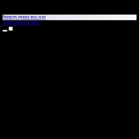
বিনামূল্যে ব্যবহার করে দেখুন
এখনই ডাউনলোড করুন
প্রোডাক্ট
টেক্সট টু স্পিচ
আইফোন ও আইপ্যাড অ্যাপ
অ্যান্ড্রয়েড অ্যাপ
ক্রোম এক্সটেনশন
এজ এক্সটেনশন
ওয়েব অ্যাপ
ম্যাক অ্যাপ
উইন্ডোজ অ্যাপ
এআই ভয়েস জেনারেটর