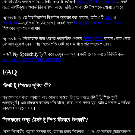
কোনো টেক্সট শুনতে পারে— Microsoft Word
ডকুমেন্ট
,
PDF, ওয়েবপেজ
—সবই।
এতে অপটিক্যাল ওয়ার্ড রিকগনিশন আছে, ছবিতে থাকা টেক্সটও পড়ে শোনাতে পারে।
Speechify-তে ইউনিভার্সাল ডিজাইন ব্যবহার করা হয়েছে, তাই এটি
iOS
ও
Android
—দুই প্ল্যাটফর্মেই চলে। একই সঙ্গে
Google Chrome এক্সটেনশন
হিসেবেও ব্যবহার করা যায়।
Speechify ইউজারকে নানা ধরনের প্রাকৃতিক-শোনার
টেক্সট টু স্পিচ
ভয়েস থেকে বেছে
নেওয়ার সুযোগ দেয়। পছন্দমতো গতি সেট করে আরামে পাঠ শুনতে পারেন।
আজই ফ্রি Speechify ট্রাই করে দেখুন — অ্যাপ ডাউনলোড করতে ভিজিট করুন
Speechify এর অফিসিয়াল ওয়েবসাইট
।
FAQ
টেক্সট টু স্পিচের সুবিধা কী?
পড়াশোনার দক্ষতা বাড়ানো আর বোঝার ক্ষমতা উন্নত করতে টেক্সট টু স্পিচ খুবই
গুরুত্বপূর্ণ। এর মাধ্যমে কাজের গতি বাড়ে, ভাষা শেখা সহজ হয়, আর একসঙ্গে একাধিক
কাজও সামলানো যায়।
শিক্ষকদের জন্য টেক্সট টু স্পিচ কীভাবে উপকারী?
যেসব শিক্ষার্থীর পড়তে সমস্যা হয়, তাদের জন্য শিক্ষকরা TTS-কে সহায়ক ইন্টারভেনশন