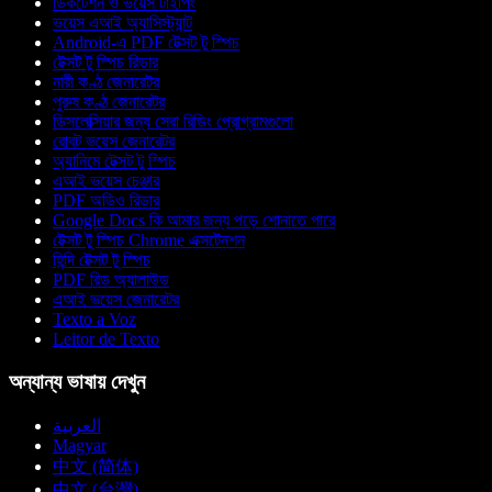
ডিকটেশন ও ভয়েস টাইপিং
ভয়েস এআই অ্যাসিস্ট্যান্ট
Android-এ PDF টেক্সট টু স্পিচ
টেক্সট টু স্পিচ রিডার
নারী কণ্ঠ জেনারেটর
পুরুষ কণ্ঠ জেনারেটর
ডিসলেক্সিয়ার জন্য সেরা রিডিং প্রোগ্রামগুলো
রোবট ভয়েস জেনারেটর
অ্যানিমে টেক্সট টু স্পিচ
এআই ভয়েস চেঞ্জার
PDF অডিও রিডার
Google Docs কি আমার জন্য পড়ে শোনাতে পারে
টেক্সট টু স্পিচ Chrome এক্সটেনশন
হিন্দি টেক্সট টু স্পিচ
PDF রিড অ্যালাউড
এআই ভয়েস জেনারেটর
Texto a Voz
Leitor de Texto
অন্যান্য ভাষায় দেখুন
العربية
Magyar
中文 (简体)
中文 (台灣)