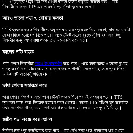
TTS প্রযুক্তি পাঠ্য পড়া আর শেখার দক্ষতা দুটোই বাড়াতে সাহায্য করে। নিচে
শিক্ষার্থীদের জন্য TTS-এর কয়েকটি বড় সুবিধা তুলে ধরা হলো।
আরও ভালো পড়া ও বোঝার ক্ষমতা
TTS ব্যবহার করলে শিক্ষার্থীদের শুধু শব্দ ধরে ধরে পড়ায় মন দিতে হয় না, তারা মূল কথাটা
বোঝার দিকে মনোযোগ দিতে পারে। এতে টেক্সট সহজে বুঝতে সুবিধা হয়, আর কিছু
শিক্ষার্থীর জন্য যেসব বাধা থাকে, তার অনেকটাই কমে যায়।
কাজের গতি বাড়ায়
পাঠ্য শুনলে শিক্ষার্থীরা
আরও উৎপাদনশীল
হতে পারে। এতে তারা দ্রুত ও ভালো বুঝতে
পারে; একই সঙ্গে নোট নেওয়া বা অন্য কাজও পাশাপাশি চলতে পারে, ফলে পুরো শিখন
অভিজ্ঞতাটা আরেকটু গুছিয়ে যায়।
ভাষা শেখায় সহায়তা করে
ভাষা শেখার শিক্ষার্থীরা নতুন ভাষার টেক্সট পড়তে গিয়ে প্রায়ই সমস্যায় পড়ে। TTS
ব্যাপারটা সহজ করে, ঠিকঠাক উচ্চারণ কানে শোনায়। ভালো TTS ইঞ্জিনে শব্দ হাইলাইট
করার অপশনও থাকে, যাতে লেখা আর উচ্চারণের মধ্যে সহজে যোগসূত্র তৈরি হয়।
জটিল পড়া সহজ করে তোলে
দীর্ঘক্ষণ টানা পড়া ক্লান্তিকর হতে পারে। যারা বেশি সময় পড়ে মনোযোগ ধরে রাখতে