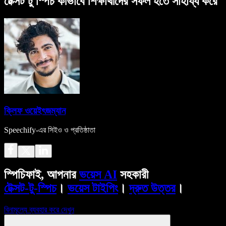
টেক্সট টু স্পিচ কীভাবে শিক্ষার্থীদের সফল হতে সাহায্য করে
ক্লিফ ওয়েইৎজম্যান
Speechify-এর সিইও ও প্রতিষ্ঠাতা
স্পিচিফাই, আপনার
ভয়েস AI
সহকারী
টেক্সট-টু-স্পিচ
।
ভয়েস টাইপিং
।
দ্রুত উত্তর
।
বিনামূল্যে ব্যবহার করে দেখুন