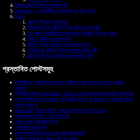
শিক্ষায় টেক্সট টু স্পিচের প্রভাব কী?
Speechify – শিক্ষার্থীদের সফলতার এক ধাপ এগিয়ে
FAQ
টেক্সট টু স্পিচের সুবিধা কী?
শিক্ষকদের জন্য টেক্সট টু স্পিচ কীভাবে উপকারী?
হাই স্কুল শিক্ষার্থীদের পড়ার দক্ষতা কি টেক্সট টু স্পিচে বাড়ে?
স্পিচ টু টেক্সট-এর গুরুত্ব কী?
টেক্সট টু স্পিচে কীভাবে পড়ার দক্ষতা বাড়ে?
শ্রেণিকক্ষে টেক্সট টু স্পিচ ব্যবহারের উপায় কী?
টেক্সট টু স্পিচ আর অডিওবুকের পার্থক্য কী?
প্রস্তাবিত পোস্টসমূহ
শিক্ষার্থীদের শেখার ভিন্নতা থাকলে কীভাবে স্কুলে সাফল্য পেতে সহায়তা
করবেন?
শিক্ষার্থীরা কীভাবে Speechify Voice AI দিয়ে পড়াশোনায় বাড়তি সুবিধা পায়
ছাত্রছাত্রীদের সফল করতে: ৩টি জরুরি কৌশল, যা বাবা-মা ও শিক্ষকরা এড়িয়ে
যেতে পারেন না
Speechify কীভাবে নিখুঁত লেকচার রেকর্ডারে পরিণত হয়েছে
ছাত্রদের জন্য শীর্ষ ১০টি এআই টুল
সেরা লেখার প্রুফরিডিং টুলস
লেখালেখি সহায়ক টুল
স্কুল শিক্ষার্থীদের জন্য সেরা ক্রোম এক্সটেনশন
গবেষণা পত্র শুনুন, আরও বেশি মনে রাখুন