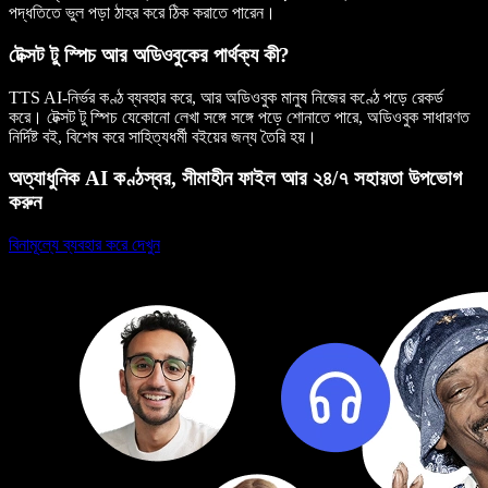
পদ্ধতিতে ভুল পড়া ঠাহর করে ঠিক করাতে পারেন।
টেক্সট টু স্পিচ আর অডিওবুকের পার্থক্য কী?
TTS AI-নির্ভর কণ্ঠ ব্যবহার করে, আর অডিওবুক মানুষ নিজের কণ্ঠে পড়ে রেকর্ড
করে। টেক্সট টু স্পিচ যেকোনো লেখা সঙ্গে সঙ্গে পড়ে শোনাতে পারে, অডিওবুক সাধারণত
নির্দিষ্ট বই, বিশেষ করে সাহিত্যধর্মী বইয়ের জন্য তৈরি হয়।
অত্যাধুনিক AI কণ্ঠস্বর, সীমাহীন ফাইল আর ২৪/৭ সহায়তা উপভোগ
করুন
বিনামূল্যে ব্যবহার করে দেখুন