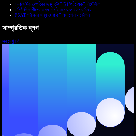
একাডেমিক পেপারের জন্য টেক্সট-টু-স্পিচ: একটি নির্দেশিকা
কনিষ্ঠ শিক্ষার্থীদের জন্য পাঁচটি অসাধারণ লেখার বিষয়
PSAT পরীক্ষার জন্য সেরা ৫টি পড়াশোনার কৌশল
সাম্প্রতিক ব্লগ
সব দেখুন