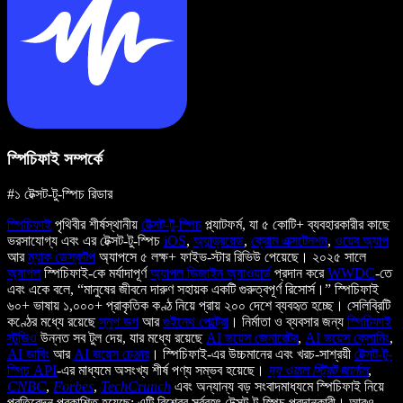
স্পিচিফাই সম্পর্কে
#১ টেক্সট-টু-স্পিচ রিডার
স্পিচিফাই
পৃথিবীর শীর্ষস্থানীয়
টেক্সট-টু-স্পিচ
প্ল্যাটফর্ম, যা ৫ কোটি+ ব্যবহারকারীর কাছে
ভরসাযোগ্য এবং এর টেক্সট-টু-স্পিচ
iOS
,
অ্যান্ড্রয়েড
,
ক্রোম এক্সটেনশন
,
ওয়েব অ্যাপ
আর
ম্যাক ডেস্কটপ
অ্যাপসে ৫ লক্ষ+ ফাইভ-স্টার রিভিউ পেয়েছে। ২০২৫ সালে
অ্যাপল
স্পিচিফাই-কে মর্যাদাপূর্ণ
অ্যাপল ডিজাইন অ্যাওয়ার্ড
প্রদান করে
WWDC
-তে
এবং একে বলে, “মানুষের জীবনে দারুণ সহায়ক একটি গুরুত্বপূর্ণ রিসোর্স।” স্পিচিফাই
৬০+ ভাষায় ১,০০০+ প্রাকৃতিক কণ্ঠ নিয়ে প্রায় ২০০ দেশে ব্যবহৃত হচ্ছে। সেলিব্রিটি
কণ্ঠের মধ্যে রয়েছে
স্নুপ ডগ
আর
গুইনেথ পেল্ট্রো
। নির্মাতা ও ব্যবসার জন্য
স্পিচিফাই
স্টুডিও
উন্নত সব টুল দেয়, যার মধ্যে রয়েছে
AI ভয়েস জেনারেটর
,
AI ভয়েস ক্লোনিং
,
AI ডাবিং
আর
AI ভয়েস চেঞ্জার
। স্পিচিফাই-এর উচ্চমানের এবং খরচ-সাশ্রয়ী
টেক্সট-টু-
স্পিচ API
-এর মাধ্যমে অসংখ্য শীর্ষ পণ্য সম্ভব হয়েছে।
দ্য ওয়াল স্ট্রিট জার্নাল
,
CNBC
,
Forbes
,
TechCrunch
এবং অন্যান্য বড় সংবাদমাধ্যমে স্পিচিফাই নিয়ে
প্রতিবেদন প্রকাশিত হয়েছে; এটি বিশ্বের সর্ববৃহৎ টেক্সট-টু-স্পিচ প্রদানকারী। আরও