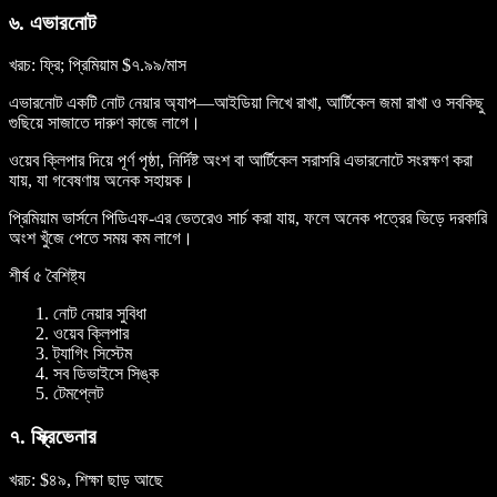
৬. এভারনোট
খরচ
: ফ্রি; প্রিমিয়াম $৭.৯৯/মাস
এভারনোট একটি নোট নেয়ার অ্যাপ—আইডিয়া লিখে রাখা, আর্টিকেল জমা রাখা ও সবকিছু
গুছিয়ে সাজাতে দারুণ কাজে লাগে।
ওয়েব ক্লিপার দিয়ে পূর্ণ পৃষ্ঠা, নির্দিষ্ট অংশ বা আর্টিকেল সরাসরি এভারনোটে সংরক্ষণ করা
যায়, যা গবেষণায় অনেক সহায়ক।
প্রিমিয়াম ভার্সনে পিডিএফ-এর ভেতরেও সার্চ করা যায়, ফলে অনেক পত্রের ভিড়ে দরকারি
অংশ খুঁজে পেতে সময় কম লাগে।
শীর্ষ ৫ বৈশিষ্ট্য
নোট নেয়ার সুবিধা
ওয়েব ক্লিপার
ট্যাগিং সিস্টেম
সব ডিভাইসে সিঙ্ক
টেমপ্লেট
৭. স্ক্রিভেনার
খরচ
: $৪৯, শিক্ষা ছাড় আছে