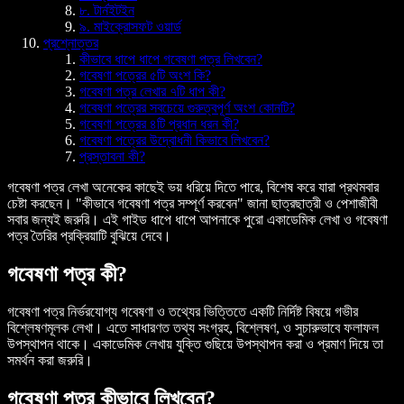
৮. টার্নইটইন
৯. মাইক্রোসফট ওয়ার্ড
প্রশ্নোত্তর
কীভাবে ধাপে ধাপে গবেষণা পত্র লিখবেন?
গবেষণা পত্রের ৫টি অংশ কি?
গবেষণা পত্র লেখার ৭টি ধাপ কী?
গবেষণা পত্রের সবচেয়ে গুরুত্বপূর্ণ অংশ কোনটি?
গবেষণা পত্রের ৪টি প্রধান ধরন কী?
গবেষণা পত্রের উদ্বোধনী কিভাবে লিখবেন?
প্রস্তাবনা কী?
গবেষণা পত্র লেখা অনেকের কাছেই ভয় ধরিয়ে দিতে পারে, বিশেষ করে যারা প্রথমবার
চেষ্টা করছেন। "কীভাবে গবেষণা পত্র সম্পূর্ণ করবেন" জানা ছাত্রছাত্রী ও পেশাজীবী
সবার জন্যই জরুরি। এই গাইড ধাপে ধাপে আপনাকে পুরো একাডেমিক লেখা ও গবেষণা
পত্র তৈরির প্রক্রিয়াটি বুঝিয়ে দেবে।
গবেষণা পত্র কী?
গবেষণা পত্র নির্ভরযোগ্য গবেষণা ও তথ্যের ভিত্তিতে একটি নির্দিষ্ট বিষয়ে গভীর
বিশ্লেষণমূলক লেখা। এতে সাধারণত তথ্য সংগ্রহ, বিশ্লেষণ, ও সুচারুভাবে ফলাফল
উপস্থাপন থাকে। একাডেমিক লেখায় যুক্তি গুছিয়ে উপস্থাপন করা ও প্রমাণ দিয়ে তা
সমর্থন করা জরুরি।
গবেষণা পত্র কীভাবে লিখবেন?