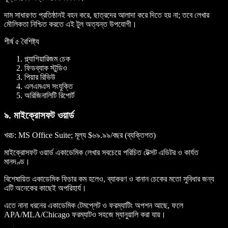
দাম সাধারণত প্রতিষ্ঠানই বহন করে, ছাত্রদের আলাদা করে দিতে হয় না; তবে লেখার
মৌলিকতা নিশ্চিত করতে এই টুল অত্যন্ত উপযোগী।
শীর্ষ ৫ বৈশিষ্ট্য
প্ল্যাগিয়ারিজম চেক
ফিডব্যাক স্টুডিও
পিয়ার রিভিউ
এলএমএস সংযুক্তি
অরিজিনালিটি রিপোর্ট
৯. মাইক্রোসফট ওয়ার্ড
খরচ
: MS Office Suite; মূল্য $৬৯.৯৯/বছর (ব্যক্তিগত)
মাইক্রোসফট ওয়ার্ড একাডেমিক লেখার সবচেয়ে পরিচিত টেক্সট এডিটর ও কার্যত
মানদণ্ড।
বিশেষায়িত একাডেমিক ফিচার কম হলেও, ব্যাকরণ ও বানান চেকের মতো সুবিধার জন্য
এটি অনেকের কাছেই অপরিহার্য।
এতে নানা ধরনের একাডেমিক টেমপ্লেট ও ফরম্যাটিং অপশন আছে, ফলে
APA/MLA/Chicago ফরম্যাটও সহজে ম্যানুয়ালি করা যায়।