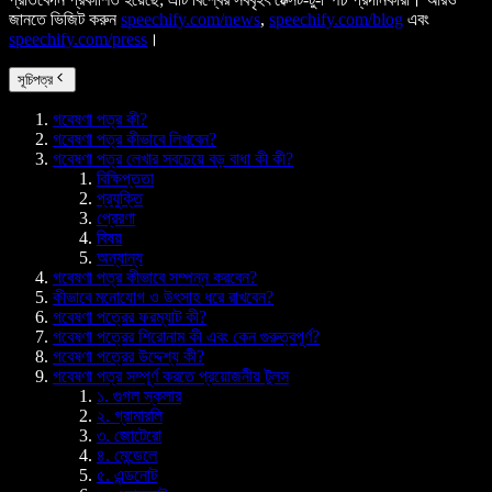
জানতে ভিজিট করুন
speechify.com/news
,
speechify.com/blog
এবং
speechify.com/press
।
সূচিপত্র
গবেষণা পত্র কী?
গবেষণা পত্র কীভাবে লিখবেন?
গবেষণা পত্র লেখার সবচেয়ে বড় বাধা কী কী?
বিক্ষিপ্ততা
প্রযুক্তি
প্রেরণা
বিষয়
অন্যান্য
গবেষণা পত্র কীভাবে সম্পন্ন করবেন?
কীভাবে মনোযোগ ও উৎসাহ ধরে রাখবেন?
গবেষণা পত্রের ফরম্যাট কী?
গবেষণা পত্রের শিরোনাম কী এবং কেন গুরুত্বপূর্ণ?
গবেষণা পত্রের উদ্দেশ্য কী?
গবেষণা পত্র সম্পূর্ণ করতে প্রয়োজনীয় টুলস
১. গুগল স্কলার
২. গ্রামারলি
৩. জোটেরো
৪. মেন্ডেলে
৫. এন্ডনোট