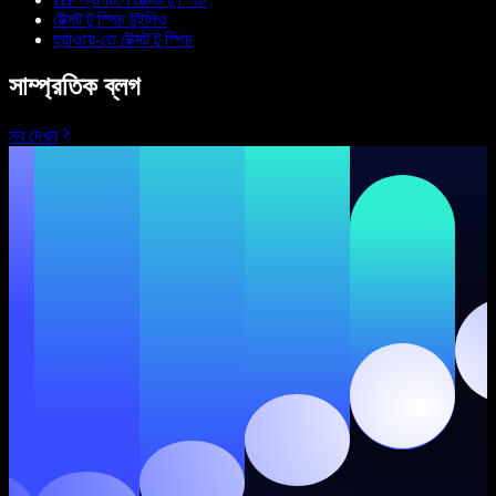
টেক্সট টু স্পিচ টুইলিও
হুয়াওয়ে-তে টেক্সট টু স্পিচ
সাম্প্রতিক ব্লগ
সব দেখুন