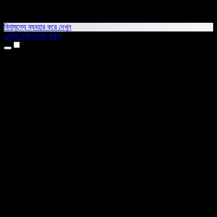
বিনামূল্যে ব্যবহার করে দেখুন
এখনই ডাউনলোড করুন
প্রোডাক্ট
টেক্সট টু স্পিচ
আইফোন ও আইপ্যাড অ্যাপ
অ্যান্ড্রয়েড অ্যাপ
ক্রোম এক্সটেনশন
এজ এক্সটেনশন
ওয়েব অ্যাপ
ম্যাক অ্যাপ
উইন্ডোজ অ্যাপ
এআই ভয়েস জেনারেটর