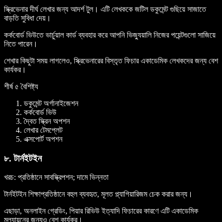
স্ক্রিভেনার দীর্ঘ লেখার জন্য আদর্শ টুল। এটি লেখককে জটিল ডকুমেন্ট গুছিয়ে সাজাতে
বাড়তি সুবিধা দেয়।
কর্কবোর্ড ভিউতে ভার্চুয়াল কার্ড ব্যবহার করে আপনি ভিজ্যুয়ালি নিজের পয়েন্টগুলো সাজিয়ে
নিতে পারেন।
শেখার কিছুটা সময় লাগলেও, স্ক্রিভেনারের বিস্তৃত ফিচার একাডেমিক লেখকদের জন্য বেশ
কার্যকর।
শীর্ষ ৫ বৈশিষ্ট্য
ডকুমেন্ট অর্গানাইজেশন
কর্কবোর্ড ভিউ
দ্বৈত স্ক্রিন অপশন
লেখার টেমপ্লেট
এক্সপোর্ট অপশন
৮. টার্নইটইন
খরচ
: প্রতিষ্ঠানে সাবস্ক্রিপশন; দামে ভিন্নতা
টার্নইটইন শিক্ষাপ্রতিষ্ঠানে বহুল ব্যবহৃত, মূলত প্ল্যাগিয়ারিজম চেক করার জন্য।
এছাড়া, অনলাইন গ্রেডিং, পিয়ার রিভিউ ইত্যাদি ফিচারের কারণে এটি একাডেমিক
মূল্যায়নের জন্যও বেশ কার্যকর।