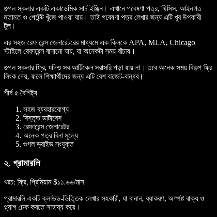
গুগল স্কলার একটি একাডেমিক সার্চ ইঞ্জিন। এখানে গবেষণা পত্র, থিসিস, আইনগত
মতামত ও পেটেন্ট খুঁজে পাওয়া যায়। তাই গবেষণা পত্র লেখার জন্য এটি খুব উপকারী
টুল।
এর সহজ রেফারেন্স জেনারেটরের মাধ্যমে এক ক্লিকে APA, MLA, Chicago
স্টাইলে রেফারেন্স বানানো যায়, যা অনেকটা সময় বাঁচায়।
গুগল স্কলার ফ্রি, যদিও সব আর্টিকেল সরাসরি পড়া যায় না। তবে অনেক সময় বিকল্প ফ্রি
লিংক দেয়, ফলে শিক্ষার্থীদের জন্য এটি বেশ বাজেট-বান্ধব।
শীর্ষ ৫ বৈশিষ্ট্য
সহজ ব্যবহারযোগ্য
বিস্তৃত ডাটাবেস
রেফারেন্স জেনারেটর
অনেক পত্র বিনা মূল্যে
গুগল ড্রাইভ সংযুক্ত
২. গ্রামারলি
খরচ
: ফ্রি, প্রিমিয়াম $১১.৬৬/মাস
গ্রামারলি একটি ক্লাউড-ভিত্তিক লেখার সহকারী, যা বানান, ব্যাকরণ, অস্পষ্ট বাক্য ও
প্ল্যাগ চেক করতে সাহায্য করে।