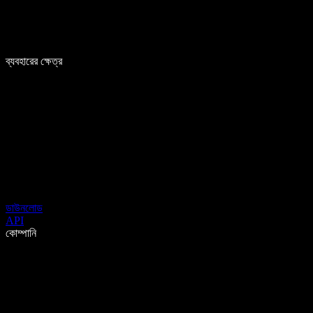
ব্যবহারের ক্ষেত্র
ডাউনলোড
API
কোম্পানি