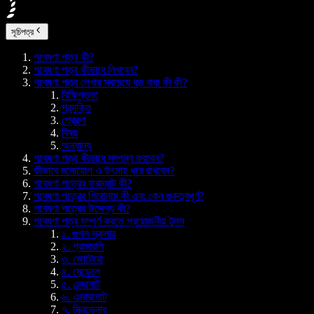
সূচিপত্র
গবেষণা পত্র কী?
গবেষণা পত্র কীভাবে লিখবেন?
গবেষণা পত্র লেখার সবচেয়ে বড় বাধা কী কী?
বিক্ষিপ্ততা
প্রযুক্তি
প্রেরণা
বিষয়
অন্যান্য
গবেষণা পত্র কীভাবে সম্পন্ন করবেন?
কীভাবে মনোযোগ ও উৎসাহ ধরে রাখবেন?
গবেষণা পত্রের ফরম্যাট কী?
গবেষণা পত্রের শিরোনাম কী এবং কেন গুরুত্বপূর্ণ?
গবেষণা পত্রের উদ্দেশ্য কী?
গবেষণা পত্র সম্পূর্ণ করতে প্রয়োজনীয় টুলস
১. গুগল স্কলার
২. গ্রামারলি
৩. জোটেরো
৪. মেন্ডেলে
৫. এন্ডনোট
৬. এভারনোট
৭. স্ক্রিভেনার