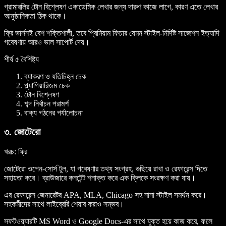
গ্রামারলির টোন বিশ্লেষণ একাডেমিক লেখার জন্য দারুণ কাজে লাগে, কারণ এতে লেখার
আনুষ্ঠানিকতা ঠিক থাকে।
ফ্রি ভার্সনই বেশ শক্তিশালী, তবে প্রিমিয়াম ফিচার যেমন স্টাইল-নির্দিষ্ট সাজেশন ইত্যাদি
গবেষণায় আরও ভাল সাপোর্ট দেয়।
শীর্ষ ৫ বৈশিষ্ট্য
ব্যাকরণ ও যতিচিহ্ন চেক
প্ল্যাগিয়ারিজম চেক
টোন বিশ্লেষণ
শব্দ নির্বাচন পরামর্শ
বাক্য গঠনের পর্যালোচনা
৩. জোটেরো
খরচ
: ফ্রি
জোটেরো ওপেন-সোর্স টুল, যা গবেষণার তথ্য সংগ্রহ, গুছিয়ে রাখা ও রেফারেন্স দিতে
সহায়তা করে। ব্রাউজারে কনটেন্ট শনাক্ত করে এক ক্লিকে সংরক্ষণ করা যায়।
এর রেফারেন্স জেনারেটর APA, MLA, Chicago সহ নানা স্টাইল সমর্থন করে।
সহকর্মীদের সাথে লাইব্রেরি শেয়ার করাও সম্ভব।
সফটওয়্যারটি MS Word ও Google Docs-এর সাথে যুক্ত হয়ে কাজ করে, ফলে