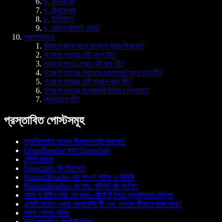
৬. এভারনোট
৭. স্ক্রিভেনার
৮. টার্নইটইন
৯. মাইক্রোসফট ওয়ার্ড
প্রশ্নোত্তর
কীভাবে ধাপে ধাপে গবেষণা পত্র লিখবেন?
গবেষণা পত্রের ৫টি অংশ কি?
গবেষণা পত্র লেখার ৭টি ধাপ কী?
গবেষণা পত্রের সবচেয়ে গুরুত্বপূর্ণ অংশ কোনটি?
গবেষণা পত্রের ৪টি প্রধান ধরন কী?
গবেষণা পত্রের উদ্বোধনী কিভাবে লিখবেন?
প্রস্তাবনা কী?
প্রস্তাবিত পোস্টসমূহ
অ্যানিমেটেড ভয়েস কীভাবে তৈরি করবেন?
GhostReader বনাম Speechify
স্টোরি রিডার
Speechify কি নিরাপদ?
NaturalReader-এর সম্পূর্ণ গাইড ও রিভিউ
NaturalReader-এর দাম: সত্যিই কি সার্থক?
আমি যা টাইপ করি, তা বলুন: টেক্সট টু স্পিচ প্রযুক্তিতে বিপ্লব
এআই ভয়েস ওভার জেনারেটর কী এবং এগুলো কীভাবে কাজ করে?
পাঠ্য শোনার সুবিধা
HP ল্যাপটপে টেক্সট টু স্পিচ