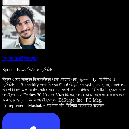
ক্লিফ ওয়েইৎজম্যান
Speechify-এর সিইও ও প্রতিষ্ঠাতা
ক্লিফ ওয়েইৎজম্যান ডিসলেক্সিয়ার পক্ষে সোচ্চার এবং Speechify-এর সিইও ও
প্রতিষ্ঠাতা। Speechify হলো বিশ্বের #1 টেক্সট-টু-স্পিচ অ্যাপ, যার ১,০০,০০০+ ৫-
তারকা রিভিউ এবং অ্যাপ স্টোরে সংবাদ ও ম্যাগাজিন শ্রেণিতে শীর্ষ স্থান। ২০১৭ সালে,
ওয়েইৎজম্যান Forbes 30 Under 30-এ ছিলেন, ওয়েব আরও সহজলভ্য করতে তার
অবদানের জন্য। ক্লিফ ওয়েইৎজম্যান EdSurge, Inc., PC Mag,
Entrepreneur, Mashable-সহ নানা শীর্ষ মিডিয়ায় আলোচিত হয়েছেন।