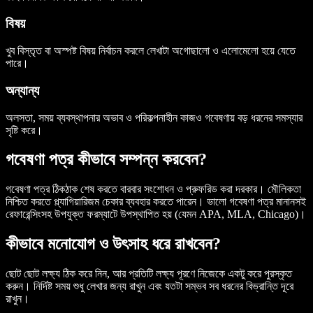
বিষয়
খুব বিস্তৃত বা অস্পষ্ট বিষয় নির্বাচন করলে লেখাটা অগোছালো ও এলোমেলো হয়ে যেতে
পারে।
অন্যান্য
অলসতা, সময় ব্যবস্থাপনার অভাব ও পরিকল্পনাহীন কাজও গবেষণায় বড় ধরনের সমস্যার
সৃষ্টি করে।
গবেষণা পত্র কীভাবে সম্পন্ন করবেন?
গবেষণা পত্র ঠিকঠাক শেষ করতে বারবার সংশোধন ও প্রুফরিড করা দরকার। মৌলিকতা
নিশ্চিত করতে প্ল্যাগিয়ারিজম চেকার ব্যবহার করতে পারেন। ভালো গবেষণা পত্র মানানসই
রেফারেন্সিংসহ উপযুক্ত ফরম্যাটে উপস্থাপিত হয় (যেমন APA, MLA, Chicago)।
কীভাবে মনোযোগ ও উৎসাহ ধরে রাখবেন?
ছোট ছোট লক্ষ্য ঠিক করে নিন, আর প্রতিটি লক্ষ্য পূরণে নিজেকে একটু করে পুরস্কৃত
করুন। নির্দিষ্ট সময় শুধু লেখার জন্য রাখুন এবং যতটা সম্ভব সব ধরনের বিভ্রান্তি দূরে
রাখুন।