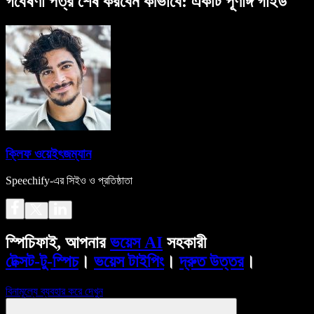
গবেষণা পত্র শেষ করবেন কীভাবে: একটি পূর্ণাঙ্গ গাইড
ক্লিফ ওয়েইৎজম্যান
Speechify-এর সিইও ও প্রতিষ্ঠাতা
স্পিচিফাই, আপনার
ভয়েস AI
সহকারী
টেক্সট-টু-স্পিচ
।
ভয়েস টাইপিং
।
দ্রুত উত্তর
।
বিনামূল্যে ব্যবহার করে দেখুন