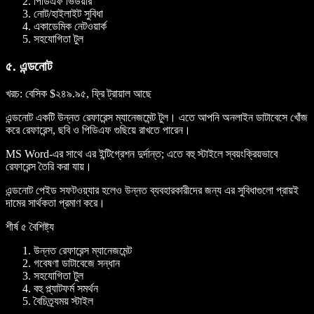
পিডিএফ ভিউয়ার
নোট/হাইলাইট সুবিধা
একাডেমিক নেটওয়ার্ক
সহযোগিতা টুল
৫. এন্ডনোট
খরচ
: বেসিক $২৪৯.৯৫, ফ্রি ট্রায়াল আছে
এন্ডনোট একটি উন্নত রেফারেন্স ম্যানেজমেন্ট টুল। এতে আপনি অনলাইন ডাটাবেসে খোঁজ
করে রেফারেন্স, ছবি ও পিডিএফ গুছিয়ে রাখতে পারেন।
MS Word-এর সাথে এর ইন্টিগ্রেশন দুর্দান্ত; এতে বহু স্টাইলে স্বয়ংক্রিয়ভাবে
রেফারেন্স তৈরি করা যায়।
এন্ডনোট পেইড সফটওয়্যার হলেও উন্নত ব্যবহারকারীদের জন্য এর সুবিধাগুলো প্রায়ই
দামের সার্থকতা প্রমাণ করে।
শীর্ষ ৫ বৈশিষ্ট্য
উন্নত রেফারেন্স ম্যানেজমেন্ট
গবেষণা ডাটাবেজে সন্ধান
সহযোগিতা টুল
বহু প্ল্যাটফর্ম সমর্থন
বৈচিত্র্যময় স্টাইল