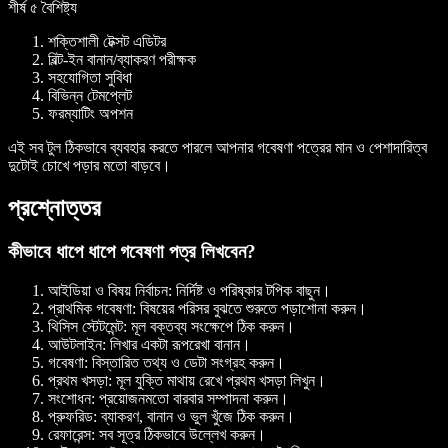
শীর্ষ ৫ বৈশিষ্ট্য
শক্তিশালী টেক্সট এডিটর
বিল্ট-ইন বানান/ব্যাকরণ পরীক্ষক
সহযোগিতা সুবিধা
বিভিন্ন টেমপ্লেট
ফরম্যাটিং অপশন
এই সব টুল ঠিকভাবে ব্যবহার করতে পারলে আপনার গবেষণা পত্রের মান ও পেশাদারিত্ব
দুটোই চোখে পড়ার মতো বাড়বে।
প্রশ্নোত্তর
কীভাবে ধাপে ধাপে গবেষণা পত্র লিখবেন?
আইডিয়া ও বিষয় নির্বাচন
: নির্দিষ্ট ও পরিষ্কার টপিক বাছুন।
প্রাথমিক গবেষণা
: বিষয়ের পরিসর বুঝতে শুরুতে পড়াশোনা করুন।
থিসিস স্টেটমেন্ট
: মূল বক্তব্য সংক্ষেপে ঠিক করুন।
আউটলাইন
: লিখার একটা রূপরেখা বানান।
গবেষণা
: বিস্তারিত তথ্য ও ডেটা সংগ্রহ করুন।
প্রথম খসড়া
: মূল যুক্তি মাথায় রেখে প্রথম খসড়া লিখুন।
সংশোধন
: প্রয়োজনমতো বারবার সম্পাদনা করুন।
প্রুফরিড
: ব্যাকরণ, বানান ও ভুল খুঁজে ঠিক করুন।
রেফারেন্স
: সব সূত্র ঠিকভাবে উল্লেখ করুন।