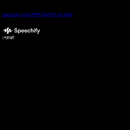
Speechify ভয়েস টাইপিং ডিকটেশন চালু করেছে
ভয়েস টাইপিং দিয়ে ৫ গুণ দ্রুত লিখুন
প্রোডাক্ট
আরও জানুন