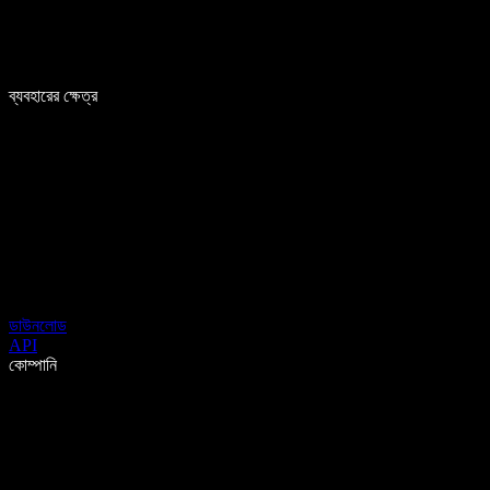
ব্যবহারের ক্ষেত্র
ডাউনলোড
API
কোম্পানি