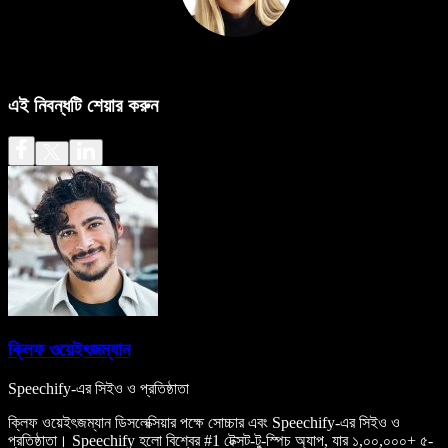
এই নিবন্ধটি শেয়ার করুন
ক্লিফ ওয়েইৎজম্যান
Speechify-এর সিইও ও প্রতিষ্ঠাতা
ক্লিফ ওয়েইৎজম্যান ডিসলেক্সিয়ার পক্ষে সোচ্চার এবং Speechify-এর সিইও ও
প্রতিষ্ঠাতা। Speechify হলো বিশ্বের #1 টেক্সট-টু-স্পিচ অ্যাপ, যার ১,০০,০০০+ ৫-