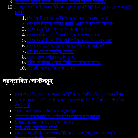
স্পিচিফাই ভয়েস টাইপিং ডিক্টেশনের আর কী কী সুবিধা আছে?
নোশনে স্পিচিফাই ভয়েস টাইপিং দিয়ে প্রোডাক্টিভিটি কীভাবে বাড়াতে পারবেন?
FAQ
স্পিচিফাই নোশনে আইডিয়া দ্রুত ধরতে সাহায্য করে?
নোশনের ভিতরে প্রজেক্ট প্ল্যানিং-এ স্পিচিফাই কি কাজের?
নোশনে ব্রেইনস্টর্মিং আরও ভালো করা সম্ভব?
নোশনে মিটিং নোট নিতে স্পিচিফাই সাহায্য করে?
নোশনে ডেইলি জার্নালিং-এ স্পিচিফাই ব্যবহার করা যাবে?
নোশনে পার্সোনাল নলেজ বেইস তৈরিতে কি সহায়ক?
নোশনে লেখার ক্লান্তি কমাবে?
নোশন পেজ শোনার সুযোগ দেয়?
জটিল আইডিয়া গুছাতে স্পিচিফাই কীভাবে সহায়?
স্টুডেন্টদের জন্য কি সুবিধা দেয়?
প্রস্তাবিত পোস্টসমূহ
লেখা ও নোট নেওয়ার জন্য ভয়েস টাইপিং ও ডিক্টেশন টুল ব্যবহারের উপায়
পুরোনো ভয়েস টাইপিং ও ডিকটেশন বনাম নতুন LLM-ভিত্তিক পদ্ধতির
পার্থক্য কী
সেরা এআই ভয়েস নোট নেওয়ার টুলসমূহ
মোবাইলে ভয়েস টাইপিং ও ডিকটেশন কীভাবে চালু করবেন
Speechify-এ কি ভয়েস মোড আছে?
টাইপিংয়ের সেরা বিকল্প কী কী
ওয়ার্ড এরর রেট কী এবং ভয়েস টাইপিং ও ডিকটেশনে কেন তা জরুরি