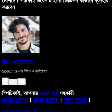
নোশনে স্পিচিফাই ভয়েস টাইপিং ডিক্টেশন কীভাবে ব্যবহার
করবেন
ক্লিফ ওয়েইৎজম্যান
Speechify-এর সিইও ও প্রতিষ্ঠাতা
স্পিচিফাই, আপনার
ভয়েস AI
সহকারী
টেক্সট-টু-স্পিচ
।
ভয়েস টাইপিং
।
দ্রুত উত্তর
।
বিনামূল্যে ব্যবহার করে দেখুন