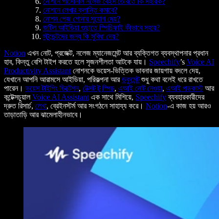
নোশনে পার্সোনাল নলেজ বেইস তৈরিতে কি সহায়ক?
নোশনে লেখার ক্লান্তি কমাবে?
নোশন পেজ শোনার সুযোগ দেয়?
জটিল আইডিয়া গুছাতে স্পিচিফাই কীভাবে সহায়?
স্টুডেন্টদের জন্য কি সুবিধা দেয়?
Notion
এখন নোট, প্রজেক্ট, নলেজ ম্যানেজমেন্ট আর ব্যক্তিগত ব্যবস্থাপনার প্রধান
হাব, কিন্তু বেশি টাইপ করতে হলে সৃজনশীলতা আটকে যায়।
Speechify
’s
Voice AI
Productivity Assistant
নোশনকে ভয়েস-ভিত্তিক ভাবনার জায়গায় বদলে দেয়,
যেখানে আপনি আরামসে আইডিয়া, পরিকল্পনা আর
ডকুমেন্ট
শুধু কথা বলেই ধরে রাখতে
পারেন।
ভয়েস টাইপিং ডিক্টেশন
,
টেক্সট টু স্পিচ
,
এআই নোট নেওয়া
,
এআই পডকাস্ট
আর
কন্টেক্সচুয়াল
Voice AI Assistant
এক সাথে মিশিয়ে,
Speechify
ব্যবহারকারীদের
দ্রুত রিসার্চ,
লেখা
, ব্রেইনস্টর্ম আর সংগঠনে সাহায্য করে।
Notion
-এ কাজ হয় আরও
তাড়াতাড়ি আর ঝামেলাহীনভাবে।