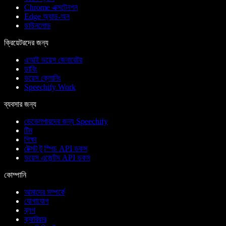
Chrome এক্সটেনশন
Edge অ্যাড-অন
ডাউনলোড
ক্রিয়েটরদের জন্য
এআই ভয়েস জেনারেটর
ডাবিং
ভয়েস ক্লোনিং
Speechify Work
ব্যবসার জন্য
ডেভেলপারদের জন্য Speechify
টিম
শিক্ষা
টেক্সট টু স্পিচ API ডকস
ভয়েস এজেন্টস API ডকস
কোম্পানি
আমাদের সম্পর্কে
যোগাযোগ
ব্লগ
ক্যারিয়ার