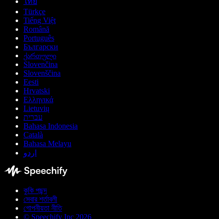
ไทย
Türkçe
Tiếng Việt
Română
Português
Български
ქართული
Slovenčina
Slovenščina
Eesti
Hrvatski
Ελληνικά
Lietuvių
עברית
Bahasa Indonesia
Català
Bahasa Melayu
اردو
কুকি পছন্দ
সেবার শর্তাবলী
গোপনীয়তা নীতি
© Speechify Inc 2026