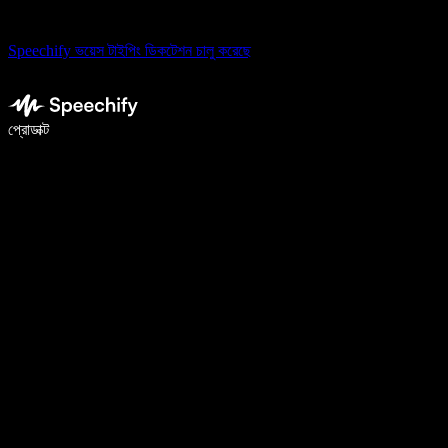
Speechify ভয়েস টাইপিং ডিকটেশন চালু করেছে
ভয়েস টাইপিং দিয়ে ৫ গুণ দ্রুত লিখুন
প্রোডাক্ট
আরও জানুন