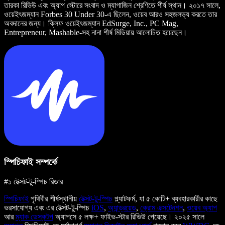
তারকা রিভিউ এবং অ্যাপ স্টোরে সংবাদ ও ম্যাগাজিন শ্রেণিতে শীর্ষ স্থান। ২০১৭ সালে,
ওয়েইৎজম্যান Forbes 30 Under 30-এ ছিলেন, ওয়েব আরও সহজলভ্য করতে তার
অবদানের জন্য। ক্লিফ ওয়েইৎজম্যান EdSurge, Inc., PC Mag,
Entrepreneur, Mashable-সহ নানা শীর্ষ মিডিয়ায় আলোচিত হয়েছেন।
স্পিচিফাই সম্পর্কে
#১ টেক্সট-টু-স্পিচ রিডার
স্পিচিফাই
পৃথিবীর শীর্ষস্থানীয়
টেক্সট-টু-স্পিচ
প্ল্যাটফর্ম, যা ৫ কোটি+ ব্যবহারকারীর কাছে
ভরসাযোগ্য এবং এর টেক্সট-টু-স্পিচ
iOS
,
অ্যান্ড্রয়েড
,
ক্রোম এক্সটেনশন
,
ওয়েব অ্যাপ
আর
ম্যাক ডেস্কটপ
অ্যাপসে ৫ লক্ষ+ ফাইভ-স্টার রিভিউ পেয়েছে। ২০২৫ সালে