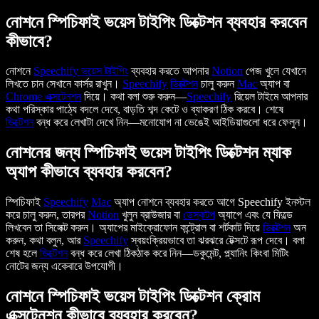
নোশনে স্পিচিফাই ভয়েস টাইপিং ডিক্টেশন ব্যবহার করবেন
কীভাবে?
নোশনে
Speechify
ভয়েস টাইপিং
ব্যবহার করতে আপনার
Notion
পেজ খুলে যেখানে
লিখতে চান সেখানে কার্সর রাখুন।
Speechify
ডিক্টেশন
চালু করুন
Mac
অ্যাপ বা
Chrome
এক্সটেনশন
দিয়ে। কথা বলা শুরু করুন—
Speechify
রিয়েল টাইমে আপনার
কথা পরিস্কার পাঠ্যে বদলে দেবে, বাড়তি শব্দ কেটে ও ব্যাকরণ ঠিক করবে। শেষে
ডিক্টেশন
বন্ধ করে লেখাটা দেখে নিন—মনোযোগ না ভেঙেই আইডিয়াগুলো ধরে ফেলুন।
নোশনের জন্য স্পিচিফাই ভয়েস টাইপিং ডিক্টেশন ম্যাক
অ্যাপ কীভাবে ব্যবহার করবেন?
স্পিচিফাই
Speechify
Mac
অ্যাপ নোশনে ব্যবহার করতে আগে Speechify ইনস্টল
করে চালু করুন, তারপর
Notion
খুলুন ব্রাউজার বা
ডেস্কটপ
অ্যাপে এবং যে ফিল্ডে
লিখবেন তা সিলেক্ট করুন। অ্যাপের মাইক্রোফোন কন্ট্রোল বা শর্টকাট দিয়ে
ডিক্টেশন
অন
করুন, কথা বলুন, আর
Speechify
স্বয়ংক্রিয়ভাবে তা ঝরঝরে টেক্সটে রূপ দেবে। বলা
শেষ হলে
ডিক্টেশন
বন্ধ করে লেখা ঠিকঠাক করে নিন—ডকুমেন্ট, প্ল্যানিং কিংবা মিটিং
নোটের জন্য একেবারে উপযোগী।
নোশনে স্পিচিফাই ভয়েস টাইপিং ডিক্টেশন ক্রোম
এক্সটেনশন কীভাবে ব্যবহার করবেন?