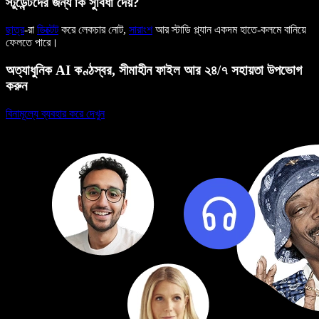
স্টুডেন্টদের জন্য কি সুবিধা দেয়?
ছাত্র
-রা
ডিক্টেট
করে লেকচার নোট,
সারাংশ
আর স্টাডি প্ল্যান একদম হাতে-কলমে বানিয়ে
ফেলতে পারে।
অত্যাধুনিক AI কণ্ঠস্বর, সীমাহীন ফাইল আর ২৪/৭ সহায়তা উপভোগ
করুন
বিনামূল্যে ব্যবহার করে দেখুন