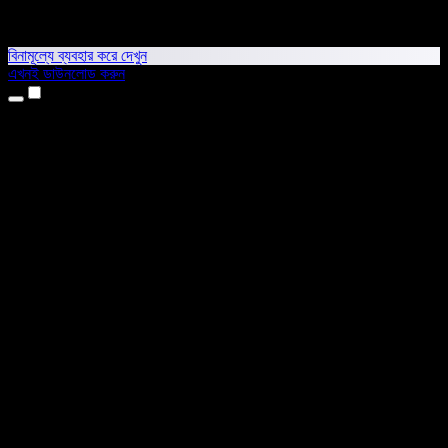
বিনামূল্যে ব্যবহার করে দেখুন
এখনই ডাউনলোড করুন
প্রোডাক্ট
টেক্সট টু স্পিচ
আইফোন ও আইপ্যাড অ্যাপ
অ্যান্ড্রয়েড অ্যাপ
ক্রোম এক্সটেনশন
এজ এক্সটেনশন
ওয়েব অ্যাপ
ম্যাক অ্যাপ
উইন্ডোজ অ্যাপ
এআই ভয়েস জেনারেটর