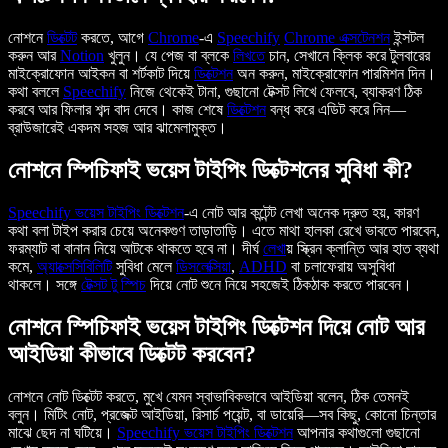
নোশনে
ডিক্টেট
করতে, আগে
Chrome
-এ
Speechify
Chrome
এক্সটেনশন
ইন্সটল
করুন আর
Notion
খুলুন। যে পেজ বা ব্লকে
লিখতে
চান, সেখানে ক্লিক করে টুলবারের
মাইক্রোফোন আইকন বা শর্টকাট দিয়ে
ডিক্টেশন
অন করুন, মাইক্রোফোন পারমিশন দিন।
কথা বললে
Speechify
নিজে থেকেই টানা, গুছানো টেক্সট লিখে ফেলবে, ব্যাকরণ ঠিক
করবে আর ফিলার শব্দ বাদ দেবে। কাজ শেষে
ডিক্টেশন
বন্ধ করে এডিট করে নিন—
ব্রাউজারেই একদম সহজ আর ঝামেলামুক্ত।
নোশনে স্পিচিফাই ভয়েস টাইপিং ডিক্টেশনের সুবিধা কী?
Speechify
ভয়েস টাইপিং ডিক্টেশন
-এ নোট আর কন্টেন্ট লেখা অনেক দ্রুত হয়, কারণ
কথা বলা টাইপ করার চেয়ে অনেকগুণ তাড়াতাড়ি। এতে মাথা হালকা রেখে ভাবতে পারবেন,
ফরম্যাট বা বানান নিয়ে আটকে থাকতে হবে না। দীর্ঘ
লেখা
য় স্ক্রিন ক্লান্তি আর হাত ব্যথা
কমে,
অ্যাক্সেসিবিলিটি
সুবিধা মেলে
ডিসলেক্সিয়া
,
ADHD
বা চলাফেরায় অসুবিধা
থাকলে। সঙ্গে
টেক্সট টু স্পিচ
দিয়ে নোট শুনে নিয়ে সহজেই ঠিকঠাক করতে পারবেন।
নোশনে স্পিচিফাই ভয়েস টাইপিং ডিক্টেশন দিয়ে নোট আর
আইডিয়া কীভাবে ডিক্টেট করবেন?
নোশনে নোট ডিক্টেট করতে, মুখে যেমন স্বাভাবিকভাবে আইডিয়া বলেন, ঠিক তেমনই
বলুন। মিটিং নোট, প্রজেক্ট আইডিয়া, রিসার্চ পয়েন্ট, বা ডায়েরি—সব কিছু, কোনো চিন্তার
মাঝে ছেদ না ঘটিয়ে।
Speechify
ভয়েস টাইপিং ডিক্টেশন
আপনার কথাগুলো গুছানো