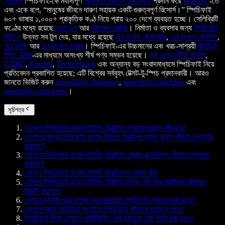
অ্যাপল
স্পিচিফাই-কে মর্যাদাপূর্ণ
অ্যাপল ডিজাইন অ্যাওয়ার্ড
প্রদান করে
WWDC
-তে
এবং একে বলে, “মানুষের জীবনে দারুণ সহায়ক একটি গুরুত্বপূর্ণ রিসোর্স।” স্পিচিফাই
৬০+ ভাষায় ১,০০০+ প্রাকৃতিক কণ্ঠ নিয়ে প্রায় ২০০ দেশে ব্যবহৃত হচ্ছে। সেলিব্রিটি
কণ্ঠের মধ্যে রয়েছে
স্নুপ ডগ
আর
গুইনেথ পেল্ট্রো
। নির্মাতা ও ব্যবসার জন্য
স্পিচিফাই
স্টুডিও
উন্নত সব টুল দেয়, যার মধ্যে রয়েছে
AI ভয়েস জেনারেটর
,
AI ভয়েস ক্লোনিং
,
AI ডাবিং
আর
AI ভয়েস চেঞ্জার
। স্পিচিফাই-এর উচ্চমানের এবং খরচ-সাশ্রয়ী
টেক্সট-টু-
স্পিচ API
-এর মাধ্যমে অসংখ্য শীর্ষ পণ্য সম্ভব হয়েছে।
দ্য ওয়াল স্ট্রিট জার্নাল
,
CNBC
,
Forbes
,
TechCrunch
এবং অন্যান্য বড় সংবাদমাধ্যমে স্পিচিফাই নিয়ে
প্রতিবেদন প্রকাশিত হয়েছে; এটি বিশ্বের সর্ববৃহৎ টেক্সট-টু-স্পিচ প্রদানকারী। আরও
জানতে ভিজিট করুন
speechify.com/news
,
speechify.com/blog
এবং
speechify.com/press
।
সূচিপত্র
নোশনে স্পিচিফাই ভয়েস টাইপিং ডিক্টেশন ব্যবহার করবেন কীভাবে?
নোশনের জন্য স্পিচিফাই ভয়েস টাইপিং ডিক্টেশন ম্যাক অ্যাপ কীভাবে ব্যবহার
করবেন?
নোশনে স্পিচিফাই ভয়েস টাইপিং ডিক্টেশন ক্রোম এক্সটেনশন কীভাবে ব্যবহার
করবেন?
নোশনে স্পিচিফাই ভয়েস টাইপিং ডিক্টেশনের সুবিধা কী?
নোশনে স্পিচিফাই ভয়েস টাইপিং ডিক্টেশন দিয়ে নোট আর আইডিয়া কীভাবে
ডিক্টেট করবেন?
নোশনে ডায়েরি আর নলেজ ম্যানেজমেন্টে স্পিচিফাই ব্যবহার করা যাবে?
নোশনে দ্রুত আইডিয়া সংগঠনে স্পিচিফাই কীভাবে সহায়তা করে?
স্পিচিফাই দিয়ে নোশনে আউটলাইন আর গুছানো নোট তৈরি করা যাবে?