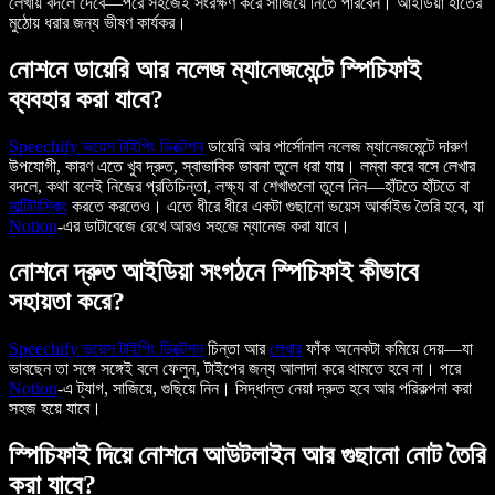
লেখায় বদলে দেবে—পরে সহজেই সংরক্ষণ করে সাজিয়ে নিতে পারবেন। আইডিয়া হাতের
মুঠোয় ধরার জন্য ভীষণ কার্যকর।
নোশনে ডায়েরি আর নলেজ ম্যানেজমেন্টে স্পিচিফাই
ব্যবহার করা যাবে?
Speechify
ভয়েস টাইপিং ডিক্টেশন
ডায়েরি আর পার্সোনাল নলেজ ম্যানেজমেন্টে দারুণ
উপযোগী, কারণ এতে খুব দ্রুত, স্বাভাবিক ভাবনা তুলে ধরা যায়। লম্বা করে বসে লেখার
বদলে, কথা বলেই নিজের প্রতিচিন্তা, লক্ষ্য বা শেখাগুলো তুলে নিন—হাঁটতে হাঁটতে বা
মাল্টিটাস্কিং
করতে করতেও। এতে ধীরে ধীরে একটা গুছানো ভয়েস আর্কাইভ তৈরি হবে, যা
Notion
-এর ডাটাবেজে রেখে আরও সহজে ম্যানেজ করা যাবে।
নোশনে দ্রুত আইডিয়া সংগঠনে স্পিচিফাই কীভাবে
সহায়তা করে?
Speechify
ভয়েস টাইপিং ডিক্টেশন
চিন্তা আর
লেখার
ফাঁক অনেকটা কমিয়ে দেয়—যা
ভাবছেন তা সঙ্গে সঙ্গেই বলে ফেলুন, টাইপের জন্য আলাদা করে থামতে হবে না। পরে
Notion
-এ ট্যাগ, সাজিয়ে, গুছিয়ে নিন। সিদ্ধান্ত নেয়া দ্রুত হবে আর পরিকল্পনা করা
সহজ হয়ে যাবে।
স্পিচিফাই দিয়ে নোশনে আউটলাইন আর গুছানো নোট তৈরি
করা যাবে?