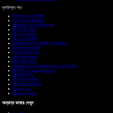
সুপারিশকৃত পড়া
ডিকটেশন ও ভয়েস টাইপিং
ভয়েস এআই অ্যাসিস্ট্যান্ট
Android-এ PDF টেক্সট টু স্পিচ
টেক্সট টু স্পিচ রিডার
নারী কণ্ঠ জেনারেটর
পুরুষ কণ্ঠ জেনারেটর
ডিসলেক্সিয়ার জন্য সেরা রিডিং প্রোগ্রামগুলো
রোবট ভয়েস জেনারেটর
অ্যানিমে টেক্সট টু স্পিচ
এআই ভয়েস চেঞ্জার
PDF অডিও রিডার
Google Docs কি আমার জন্য পড়ে শোনাতে পারে
টেক্সট টু স্পিচ Chrome এক্সটেনশন
হিন্দি টেক্সট টু স্পিচ
PDF রিড অ্যালাউড
এআই ভয়েস জেনারেটর
Texto a Voz
Leitor de Texto
অন্যান্য ভাষায় দেখুন
العربية