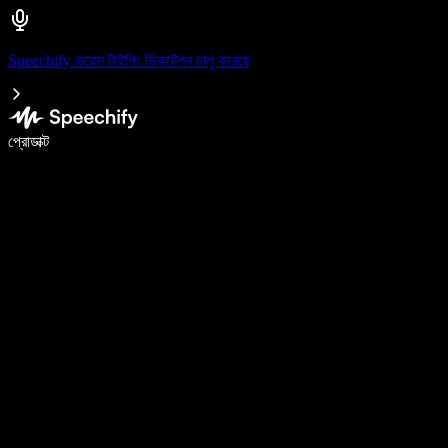
Speechify ভয়েস টাইপিং ডিকটেশন চালু করেছে
ভয়েস টাইপিং দিয়ে ৫ গুণ দ্রুত লিখুন
প্রোডাক্ট
আরও জানুন