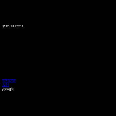
ব্যবহারের ক্ষেত্র
ডাউনলোড
API
কোম্পানি