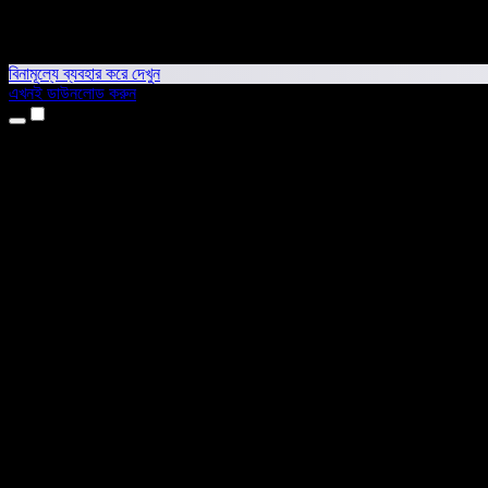
বিনামূল্যে ব্যবহার করে দেখুন
এখনই ডাউনলোড করুন
প্রোডাক্ট
টেক্সট টু স্পিচ
আইফোন ও আইপ্যাড অ্যাপ
অ্যান্ড্রয়েড অ্যাপ
ক্রোম এক্সটেনশন
এজ এক্সটেনশন
ওয়েব অ্যাপ
ম্যাক অ্যাপ
উইন্ডোজ অ্যাপ