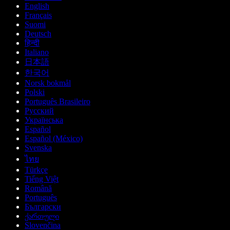
English
Français
Suomi
Deutsch
हिन्दी
Italiano
日本語
한국어
Norsk bokmål
Polski
Português Brasileiro
Русский
Українська
Español
Español (México)
Svenska
ไทย
Türkçe
Tiếng Việt
Română
Português
Български
ქართული
Slovenčina