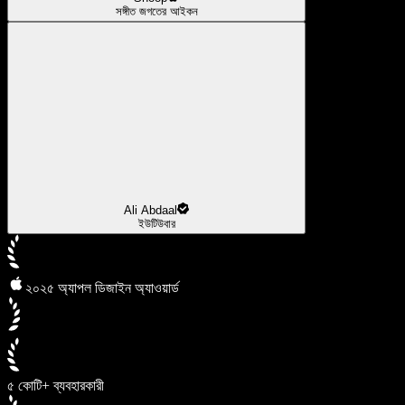
সঙ্গীত জগতের আইকন
Ali Abdaal
ইউটিউবার
২০২৫ অ্যাপল ডিজাইন অ্যাওয়ার্ড
৫ কোটি+ ব্যবহারকারী