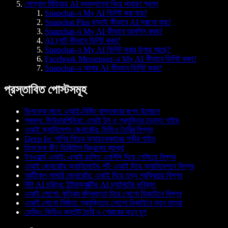
সোশ্যাল মিডিয়ায় AI ব্যবস্থাপনা নিয়ে সাধারণ প্রশ্ন
Snapchat-এ My AI ডিলিট করা যায়?
Snapchat Plus ছাড়াই কীভাবে AI সরানো যায়?
Snapchat-এ My AI কীভাবে আনপিন করব?
AI চ্যাট কীভাবে ডিলিট করব?
Snapchat-এ My AI ডিলিট করার উপায় আছে?
Facebook Messenger-এ My AI কীভাবে ডিলিট করব?
Snapchat-এ আমার AI কীভাবে ডিলিট করব?
প্রস্তাবিত পোস্টসমূহ
ডিপফেক মানে: এআই-নির্মিত বাস্তবতার জগৎ উন্মোচন
প্রবন্ধ: ফিউচারপিডিয়া: এআই টুল ও প্রযুক্তির চূড়ান্ত গাইড
এআই অ্যানিমেশন জেনারেটর: ভিডিও তৈরির বিপ্লব
Deep Io: পানির নিচের অ্যাডভেঞ্চারের গভীর গাইড
ডিপফেক কী? ডিজিটাল বিভ্রমের ব্যাখ্যা
ইনওয়ার্ল্ড এআই: এআই-চালিত এনপিসি দিয়ে গেমিংয়ে বিপ্লব
এআই জেনারেটর অ্যানিমেটেড শর্ট: এআই দিয়ে অ্যানিমেশনে বিপ্লব
আর্টিকেল সামারি জেনারেটর: এআই দিয়ে তথ্য প্রক্রিয়ায় বিপ্লব
বিটা AI চরিত্র: ইন্টারঅ্যাক্টিভ AI চ্যাটবটের ভবিষ্যৎ
এআই লোগো: কৃত্রিম বুদ্ধিমত্তা দিয়ে লোগো ডিজাইনে বিপ্লব
এআই লোগো নির্মাতা: প্রযুক্তিতে লোগো ডিজাইনে নতুন মাত্রা
ভেমিও: ভিডিও কনটেন্ট তৈরি ও শেয়ারের নতুন যুগ