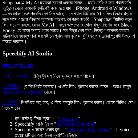
Snapchat-এ My AI চ্যাটবট সরানো একদম সহজ— চ্যাট সেটিংস আর প্রাইভেসি
কন্ট্রোল থেকে কয়েকটা স্টেপেই কাজ হয়ে যায়। iPhone, Android বা Windows
—সব জায়গাতেই পদ্ধতি বেশ মিল আছে। সোশ্যাল মিডিয়ায় AI চালিত ফিচার বাড়ার
সঙ্গে সঙ্গে এগুলো কীভাবে ম্যানেজ করবেন, তা জানা জরুরি। Snapchat নিয়মিত নতুন
ফিচার যোগ করছে, যেমন My AI। নতুন আপডেটের খোঁজ রাখুন, বিশেষ করে Black
Friday-এর মতো অফার চলার সময়ে। সব কিছুর শেষ কথা, নিয়ন্ত্রণ আপনার হাতেই—
সঠিকভাবে ব্যবস্থাপনা করলেই সোশ্যাল আর কৃত্রিম বুদ্ধিমত্তার দুনিয়া পুরোটা উপভোগ
করতে পারবেন।
Speechify AI Studio
স্টুডিও ল্যান্ডিং পেজ
ভয়েস ওভার স্টুডিও
(ফ্রি ট্রায়াল নিয়ে ব্যবহার করতে পারেন)
AI ভিডিও
- খুব শিগগিরই আসছে। এখনই লিখে প্রকাশ করতে পারেন। আরও জানুন
https://www.veed.io/
থেকে।
AI ডাবিং
- শিগগিরই চালু হবে, এ নিয়ে কনটেন্ট লিখে প্রকাশ করুন। ডেমো ভিডিও দেখে
নিতে পারেন।
মূল টেক্সট-টু-স্পিচ অ্যাপ = "
Speechify
"
Speechify ডাবিং টুল = "
Speechify Dubbing
"
Speechify ভয়েস ওভার টুল = "
Speechify Voice Over
" => voice
over দুটি শব্দ এবং উভয় ক্যাপিটালাইজড