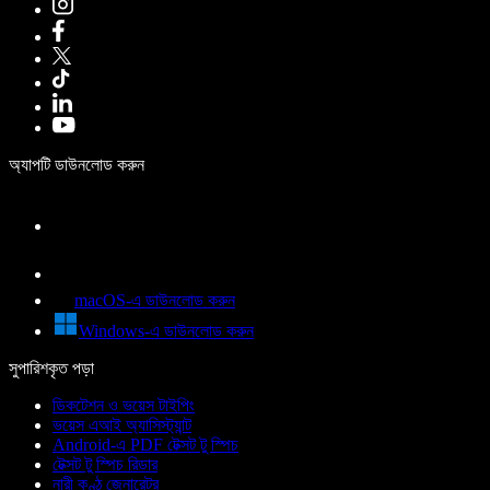
অ্যাপটি ডাউনলোড করুন
macOS-এ ডাউনলোড করুন
Windows-এ ডাউনলোড করুন
সুপারিশকৃত পড়া
ডিকটেশন ও ভয়েস টাইপিং
ভয়েস এআই অ্যাসিস্ট্যান্ট
Android-এ PDF টেক্সট টু স্পিচ
টেক্সট টু স্পিচ রিডার
নারী কণ্ঠ জেনারেটর