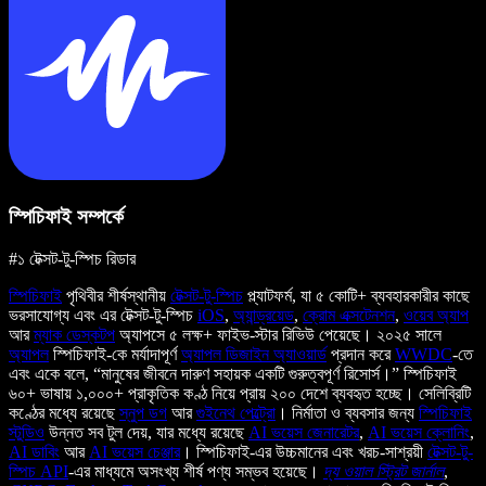
স্পিচিফাই সম্পর্কে
#১ টেক্সট-টু-স্পিচ রিডার
স্পিচিফাই
পৃথিবীর শীর্ষস্থানীয়
টেক্সট-টু-স্পিচ
প্ল্যাটফর্ম, যা ৫ কোটি+ ব্যবহারকারীর কাছে
ভরসাযোগ্য এবং এর টেক্সট-টু-স্পিচ
iOS
,
অ্যান্ড্রয়েড
,
ক্রোম এক্সটেনশন
,
ওয়েব অ্যাপ
আর
ম্যাক ডেস্কটপ
অ্যাপসে ৫ লক্ষ+ ফাইভ-স্টার রিভিউ পেয়েছে। ২০২৫ সালে
অ্যাপল
স্পিচিফাই-কে মর্যাদাপূর্ণ
অ্যাপল ডিজাইন অ্যাওয়ার্ড
প্রদান করে
WWDC
-তে
এবং একে বলে, “মানুষের জীবনে দারুণ সহায়ক একটি গুরুত্বপূর্ণ রিসোর্স।” স্পিচিফাই
৬০+ ভাষায় ১,০০০+ প্রাকৃতিক কণ্ঠ নিয়ে প্রায় ২০০ দেশে ব্যবহৃত হচ্ছে। সেলিব্রিটি
কণ্ঠের মধ্যে রয়েছে
স্নুপ ডগ
আর
গুইনেথ পেল্ট্রো
। নির্মাতা ও ব্যবসার জন্য
স্পিচিফাই
স্টুডিও
উন্নত সব টুল দেয়, যার মধ্যে রয়েছে
AI ভয়েস জেনারেটর
,
AI ভয়েস ক্লোনিং
,
AI ডাবিং
আর
AI ভয়েস চেঞ্জার
। স্পিচিফাই-এর উচ্চমানের এবং খরচ-সাশ্রয়ী
টেক্সট-টু-
স্পিচ API
-এর মাধ্যমে অসংখ্য শীর্ষ পণ্য সম্ভব হয়েছে।
দ্য ওয়াল স্ট্রিট জার্নাল
,