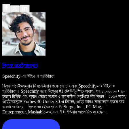
ক্লিফ ওয়েইৎজম্যান
Speechify-এর সিইও ও প্রতিষ্ঠাতা
ক্লিফ ওয়েইৎজম্যান ডিসলেক্সিয়ার পক্ষে সোচ্চার এবং Speechify-এর সিইও ও
প্রতিষ্ঠাতা। Speechify হলো বিশ্বের #1 টেক্সট-টু-স্পিচ অ্যাপ, যার ১,০০,০০০+ ৫-
তারকা রিভিউ এবং অ্যাপ স্টোরে সংবাদ ও ম্যাগাজিন শ্রেণিতে শীর্ষ স্থান। ২০১৭ সালে,
ওয়েইৎজম্যান Forbes 30 Under 30-এ ছিলেন, ওয়েব আরও সহজলভ্য করতে তার
অবদানের জন্য। ক্লিফ ওয়েইৎজম্যান EdSurge, Inc., PC Mag,
Entrepreneur, Mashable-সহ নানা শীর্ষ মিডিয়ায় আলোচিত হয়েছেন।