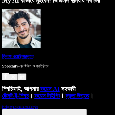
My AI কীভাবে মুছবেন: ডিজিটাল দুনিয়ায় পথ চলা
ক্লিফ ওয়েইৎজম্যান
Speechify-এর সিইও ও প্রতিষ্ঠাতা
স্পিচিফাই, আপনার
ভয়েস AI
সহকারী
টেক্সট-টু-স্পিচ
।
ভয়েস টাইপিং
।
দ্রুত উত্তর
।
বিনামূল্যে ব্যবহার করে দেখুন