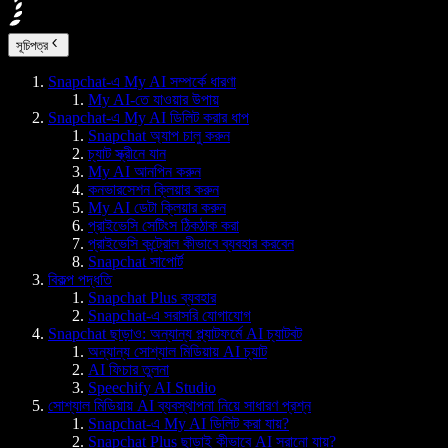
সূচিপত্র
Snapchat-এ My AI সম্পর্কে ধারণা
My AI-তে যাওয়ার উপায়
Snapchat-এ My AI ডিলিট করার ধাপ
Snapchat অ্যাপ চালু করুন
চ্যাট স্ক্রীনে যান
My AI আনপিন করুন
কনভারসেশন ক্লিয়ার করুন
My AI ডেটা ক্লিয়ার করুন
প্রাইভেসি সেটিংস ঠিকঠাক করা
প্রাইভেসি কন্ট্রোল কীভাবে ব্যবহার করবেন
Snapchat সাপোর্ট
বিকল্প পদ্ধতি
Snapchat Plus ব্যবহার
Snapchat-এ সরাসরি যোগাযোগ
Snapchat ছাড়াও: অন্যান্য প্ল্যাটফর্মে AI চ্যাটবট
অন্যান্য সোশ্যাল মিডিয়ায় AI চ্যাট
AI ফিচার তুলনা
Speechify AI Studio
সোশ্যাল মিডিয়ায় AI ব্যবস্থাপনা নিয়ে সাধারণ প্রশ্ন
Snapchat-এ My AI ডিলিট করা যায়?
Snapchat Plus ছাড়াই কীভাবে AI সরানো যায়?