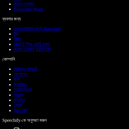
ভয়েস ক্লোনিং
Speechify Work
ব্যবসার জন্য
ডেভেলপারদের জন্য Speechify
টিম
শিক্ষা
টেক্সট টু স্পিচ API ডকস
ভয়েস এজেন্টস API ডকস
কোম্পানি
আমাদের সম্পর্কে
যোগাযোগ
ব্লগ
ক্যারিয়ার
অ্যাফিলিয়েট
সাহায্য
স্ট্যাটাস
প্রেস
ব্র্যান্ড কিট
Speechify-কে অনুসরণ করুন