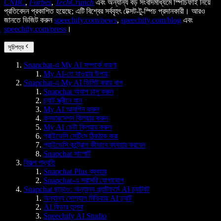
CNBC
,
Forbes
,
TechCrunch
এবং অন্যান্য বড় সংবাদমাধ্যমে স্পিচিফাই নিয়ে
প্রতিবেদন প্রকাশিত হয়েছে; এটি বিশ্বের সর্ববৃহৎ টেক্সট-টু-স্পিচ প্রদানকারী। আরও
জানতে ভিজিট করুন
speechify.com/news
,
speechify.com/blog
এবং
speechify.com/press
।
সূচিপত্র
Snapchat-এ My AI সম্পর্কে ধারণা
My AI-তে যাওয়ার উপায়
Snapchat-এ My AI ডিলিট করার ধাপ
Snapchat অ্যাপ চালু করুন
চ্যাট স্ক্রীনে যান
My AI আনপিন করুন
কনভারসেশন ক্লিয়ার করুন
My AI ডেটা ক্লিয়ার করুন
প্রাইভেসি সেটিংস ঠিকঠাক করা
প্রাইভেসি কন্ট্রোল কীভাবে ব্যবহার করবেন
Snapchat সাপোর্ট
বিকল্প পদ্ধতি
Snapchat Plus ব্যবহার
Snapchat-এ সরাসরি যোগাযোগ
Snapchat ছাড়াও: অন্যান্য প্ল্যাটফর্মে AI চ্যাটবট
অন্যান্য সোশ্যাল মিডিয়ায় AI চ্যাট
AI ফিচার তুলনা
Speechify AI Studio