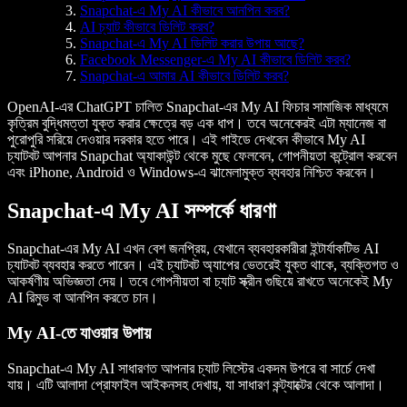
Snapchat-এ My AI কীভাবে আনপিন করব?
AI চ্যাট কীভাবে ডিলিট করব?
Snapchat-এ My AI ডিলিট করার উপায় আছে?
Facebook Messenger-এ My AI কীভাবে ডিলিট করব?
Snapchat-এ আমার AI কীভাবে ডিলিট করব?
OpenAI-এর ChatGPT চালিত Snapchat-এর My AI ফিচার সামাজিক মাধ্যমে
কৃত্রিম বুদ্ধিমত্তা যুক্ত করার ক্ষেত্রে বড় এক ধাপ। তবে অনেকেরই এটা ম্যানেজ বা
পুরোপুরি সরিয়ে দেওয়ার দরকার হতে পারে। এই গাইডে দেখবেন কীভাবে My AI
চ্যাটবট আপনার Snapchat অ্যাকাউন্ট থেকে মুছে ফেলবেন, গোপনীয়তা কন্ট্রোল করবেন
এবং iPhone, Android ও Windows-এ ঝামেলামুক্ত ব্যবহার নিশ্চিত করবেন।
Snapchat-এ My AI সম্পর্কে ধারণা
Snapchat-এর My AI এখন বেশ জনপ্রিয়, যেখানে ব্যবহারকারীরা ইন্টার্যাকটিভ AI
চ্যাটবট ব্যবহার করতে পারেন। এই চ্যাটবট অ্যাপের ভেতরেই যুক্ত থাকে, ব্যক্তিগত ও
আকর্ষণীয় অভিজ্ঞতা দেয়। তবে গোপনীয়তা বা চ্যাট স্ক্রীন গুছিয়ে রাখতে অনেকেই My
AI রিমুভ বা আনপিন করতে চান।
My AI-তে যাওয়ার উপায়
Snapchat-এ My AI সাধারণত আপনার চ্যাট লিস্টের একদম উপরে বা সার্চে দেখা
যায়। এটি আলাদা প্রোফাইল আইকনসহ দেখায়, যা সাধারণ কন্ট্যাক্টের থেকে আলাদা।