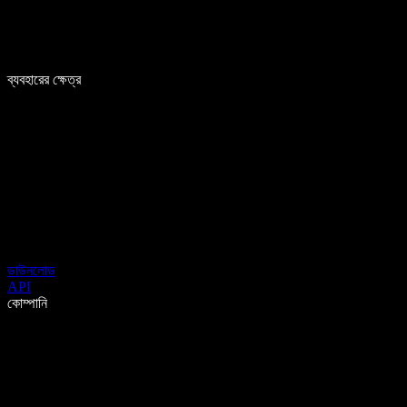
ব্যবহারের ক্ষেত্র
ডাউনলোড
API
কোম্পানি