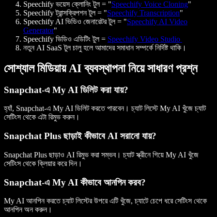
Speechify ভয়েস ক্লোনিং টুল = "
Speechify Voice Cloning
"
Speechify ট্রান্সক্রিপশন টুল = "
Speechify Transcription
"
Speechify AI ভিডিও জেনারেটর টুল = "
Speechify AI Video
Generator
"
Speechify ভিডিও এডিটিং টুল =
Speechify Video Studio
নতুন AI SaaS টুল চালু হলে আমাদের সমাধান সম্পর্কে নির্দিষ্ট থাকি।
সোশ্যাল মিডিয়ায় AI ব্যবস্থাপনা নিয়ে সাধারণ প্রশ্ন
Snapchat-এ My AI ডিলিট করা যায়?
হ্যাঁ, Snapchat-এ My AI ডিলিট করতে পারবেন। চ্যাট লিস্টে My AI খুঁজে চ্যাট
সেটিংস থেকে এটা রিমুভ করুন।
Snapchat Plus ছাড়াই কীভাবে AI সরানো যায়?
Snapchat Plus ছাড়াও AI রিমুভ করা সম্ভব। চ্যাট স্ক্রীনে গিয়ে My AI খুঁজে
সেটিংস থেকে ক্লিয়ার করে দিন।
Snapchat-এ My AI কীভাবে আনপিন করব?
My AI আনপিন করতে চ্যাট লিস্টের উপরে এটি খুঁজে, চ্যাটে চেপে ধরে সেটিংস থেকে
আনপিন অন করুন।