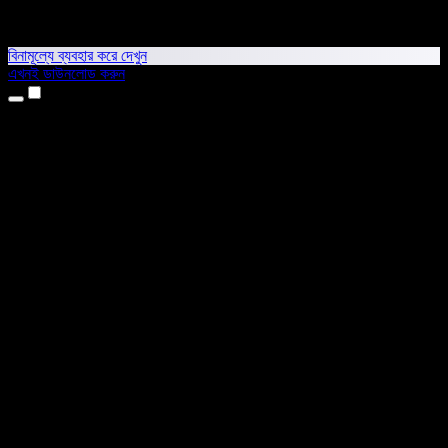
বিনামূল্যে ব্যবহার করে দেখুন
এখনই ডাউনলোড করুন
প্রোডাক্ট
টেক্সট টু স্পিচ
আইফোন ও আইপ্যাড অ্যাপ
অ্যান্ড্রয়েড অ্যাপ
ক্রোম এক্সটেনশন
এজ এক্সটেনশন
ওয়েব অ্যাপ
ম্যাক অ্যাপ
উইন্ডোজ অ্যাপ
এআই ভয়েস জেনারেটর