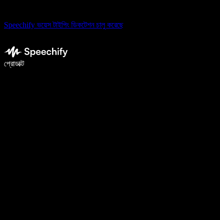
Speechify ভয়েস টাইপিং ডিকটেশন চালু করেছে
ভয়েস টাইপিং দিয়ে ৫ গুণ দ্রুত লিখুন
প্রোডাক্ট
আরও জানুন