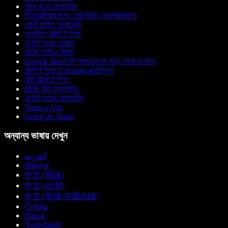
পুরুষ কণ্ঠ জেনারেটর
ডিসলেক্সিয়ার জন্য সেরা রিডিং প্রোগ্রামগুলো
রোবট ভয়েস জেনারেটর
অ্যানিমে টেক্সট টু স্পিচ
এআই ভয়েস চেঞ্জার
PDF অডিও রিডার
Google Docs কি আমার জন্য পড়ে শোনাতে পারে
টেক্সট টু স্পিচ Chrome এক্সটেনশন
হিন্দি টেক্সট টু স্পিচ
PDF রিড অ্যালাউড
এআই ভয়েস জেনারেটর
Texto a Voz
Leitor de Texto
অন্যান্য ভাষায় দেখুন
العربية
Magyar
中文 (简体)
中文 (台灣)
中文 (简体 中国大陆)
Čeština
Dansk
Nederlands