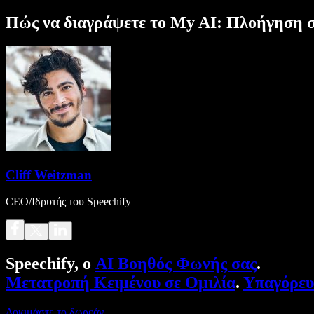
Πώς να διαγράψετε το My AI: Πλοήγηση 
Cliff Weitzman
CEO/Ιδρυτής του Speechify
Speechify, ο
AI Βοηθός Φωνής σας
.
Μετατροπή Κειμένου σε Ομιλία
.
Υπαγόρε
Δοκιμάστε το δωρεάν