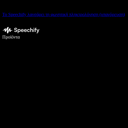
Το Speechify λανσάρει τη φωνητική πληκτρολόγηση (υπαγόρευση)
Γράψτε 5× πιο γρήγορα με φωνητική πληκτρολόγηση
Προϊόντα
Μάθετε περισσότερα