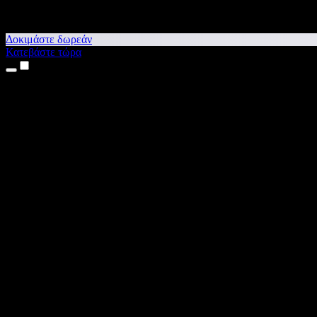
Δοκιμάστε δωρεάν
Κατεβάστε τώρα
Προϊόντα
Κείμενο σε Ομιλία
Εφαρμογές για iPhone & iPad
Εφαρμογή για Android
Επέκταση για Chrome
Επέκταση για Edge
Web εφαρμογή
Εφαρμογή για Mac
Εφαρμογή για Windows