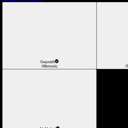
Gwyneth
Ηθοποιός
Ι