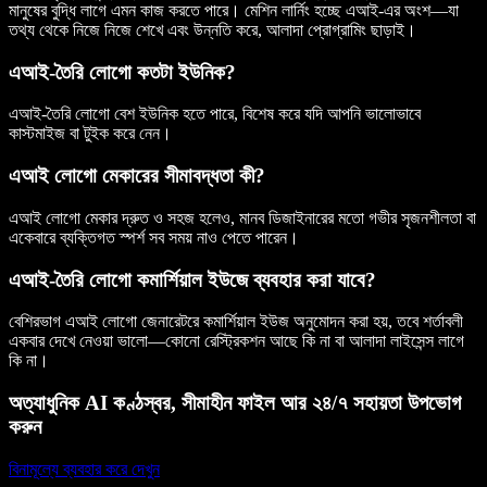
মানুষের বুদ্ধি লাগে এমন কাজ করতে পারে। মেশিন লার্নিং হচ্ছে এআই-এর অংশ—যা
তথ্য থেকে নিজে নিজে শেখে এবং উন্নতি করে, আলাদা প্রোগ্রামিং ছাড়াই।
এআই-তৈরি লোগো কতটা ইউনিক?
এআই-তৈরি লোগো বেশ ইউনিক হতে পারে, বিশেষ করে যদি আপনি ভালোভাবে
কাস্টমাইজ বা টুইক করে নেন।
এআই লোগো মেকারের সীমাবদ্ধতা কী?
এআই লোগো মেকার দ্রুত ও সহজ হলেও, মানব ডিজাইনারের মতো গভীর সৃজনশীলতা বা
একেবারে ব্যক্তিগত স্পর্শ সব সময় নাও পেতে পারেন।
এআই-তৈরি লোগো কমার্শিয়াল ইউজে ব্যবহার করা যাবে?
বেশিরভাগ এআই লোগো জেনারেটরে কমার্শিয়াল ইউজ অনুমোদন করা হয়, তবে শর্তাবলী
একবার দেখে নেওয়া ভালো—কোনো রেস্ট্রিকশন আছে কি না বা আলাদা লাইসেন্স লাগে
কি না।
অত্যাধুনিক AI কণ্ঠস্বর, সীমাহীন ফাইল আর ২৪/৭ সহায়তা উপভোগ
করুন
বিনামূল্যে ব্যবহার করে দেখুন