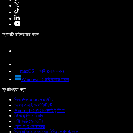
অ্যাপটি ডাউনলোড করুন
macOS-এ ডাউনলোড করুন
Windows-এ ডাউনলোড করুন
সুপারিশকৃত পড়া
ডিকটেশন ও ভয়েস টাইপিং
ভয়েস এআই অ্যাসিস্ট্যান্ট
Android-এ PDF টেক্সট টু স্পিচ
টেক্সট টু স্পিচ রিডার
নারী কণ্ঠ জেনারেটর
পুরুষ কণ্ঠ জেনারেটর
ডিসলেক্সিয়ার জন্য সেরা রিডিং প্রোগ্রামগুলো