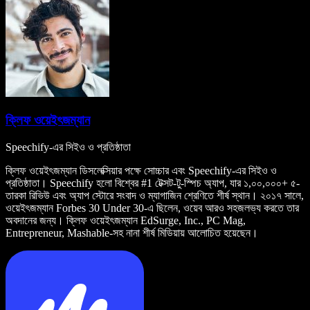
ক্লিফ ওয়েইৎজম্যান
Speechify-এর সিইও ও প্রতিষ্ঠাতা
ক্লিফ ওয়েইৎজম্যান ডিসলেক্সিয়ার পক্ষে সোচ্চার এবং Speechify-এর সিইও ও
প্রতিষ্ঠাতা। Speechify হলো বিশ্বের #1 টেক্সট-টু-স্পিচ অ্যাপ, যার ১,০০,০০০+ ৫-
তারকা রিভিউ এবং অ্যাপ স্টোরে সংবাদ ও ম্যাগাজিন শ্রেণিতে শীর্ষ স্থান। ২০১৭ সালে,
ওয়েইৎজম্যান Forbes 30 Under 30-এ ছিলেন, ওয়েব আরও সহজলভ্য করতে তার
অবদানের জন্য। ক্লিফ ওয়েইৎজম্যান EdSurge, Inc., PC Mag,
Entrepreneur, Mashable-সহ নানা শীর্ষ মিডিয়ায় আলোচিত হয়েছেন।