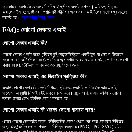
অ্যাভাটার জেনারেটরের জন্য স্পিচিফাই দুর্দান্ত একটি অপশন। এটি শুধু স্ট্যান্ড-
অ্যালোন টুল হিসেবেই নয়, স্পিচিফাই স্টুডিওর অন্যান্য এআই টুলের সাথেও খুব সহজে
কানেক্ট হয়।
নিজেই ফ্রি ট্রাই করুন
FAQ: লোগো মেকার এআই
লোগো মেকার এআই কী?
লোগো মেকার এআই হচ্ছে কৃত্রিম বুদ্ধিমত্তাভিত্তিক একটি টুল, যা লোগো ডিজাইন
সহজ করে। এটি ইউজারের ইনপুট নিয়ে অ্যালগরিদমের মাধ্যমে কাস্টম, পেশাদার লোগো
বানায় ব্যবসা, স্টার্টআপ ও ব্যক্তিগত ব্র্যান্ডিংয়ের জন্য।
লোগো মেকার এআই-এর ডিজাইন প্রক্রিয়া কী?
এআই লোগো মেকার টেমপ্লেট নির্বাচন, ফন্ট-রঙ-লেআউট কাস্টমাইজ আর এআই
সাজেশন অনুযায়ী ডিজাইন টুইক করে কাজ করে। ব্র্যান্ড পরিচয় আর কাঙ্ক্ষিত লোগো
স্টাইল মাথায় রেখে ইউনিক লোগো বানানো হয়।
লোগো মেকার এআই কী ধরনের লোগো বানাতে পারে?
এআই লোগো জেনারেটর সহজ এক্সিকিউটিভ লোগো থেকে শুরু করে সোশ্যাল মিডিয়ার
জন্য একটু জটিল লোগো পর্যন্ত—বিভিন্ন ফরম্যাটে (PNG, JPG, SVG) হাই-
রেজুলুশন লোগো তৈরি করে, যেগুলো প্রায় সব ধরনের ব্যবহারের জন্য উপযোগী।