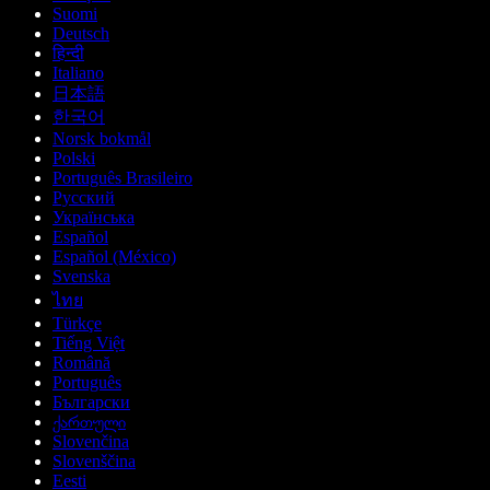
Suomi
Deutsch
हिन्दी
Italiano
日本語
한국어
Norsk bokmål
Polski
Português Brasileiro
Русский
Українська
Español
Español (México)
Svenska
ไทย
Türkçe
Tiếng Việt
Română
Português
Български
ქართული
Slovenčina
Slovenščina
Eesti