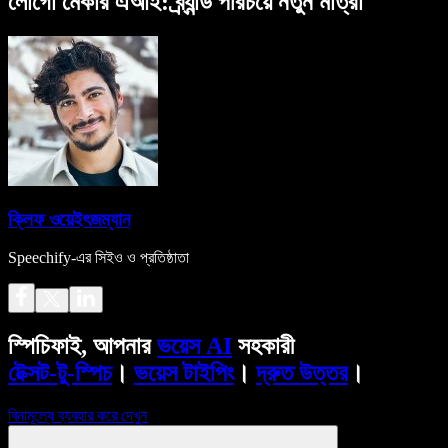
লোগো মেকার এআই: ব্র্যান্ড পরিচয়ে নতুন মাত্রা
ক্লিফ ওয়েইৎজম্যান
Speechify-এর সিইও ও প্রতিষ্ঠাতা
স্পিচিফাই, আপনার
ভয়েস AI
সহকারী
টেক্সট-টু-স্পিচ
।
ভয়েস টাইপিং
।
দ্রুত উত্তর
।
বিনামূল্যে ব্যবহার করে দেখুন