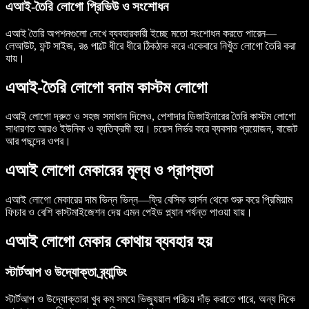
এআই-তৈরি লোগো প্রিভিউ ও সংশোধন
এআই তৈরি অপশনগুলো দেখে ব্যবহারকারী ইচ্ছে মতো সংশোধন করতে পারেন—
লেআউট, ফন্ট সাইজ, রঙ পাল্টে ধীরে ধীরে ঠিকঠাক করে একেবারে নিখুঁত লোগো তৈরি করা
যায়।
এআই-তৈরি লোগো বনাম কাস্টম লোগো
এআই লোগো দ্রুত ও সহজ সমাধান দিলেও, পেশাদার ডিজাইনারের তৈরি কাস্টম লোগো
সাধারণত আরও ইউনিক ও ব্যতিক্রমী হয়। চয়েস নির্ভর করে ব্যবসার প্রয়োজন, বাজেট
আর পছন্দের ওপর।
এআই লোগো মেকারের মূল্য ও প্রাপ্যতা
এআই লোগো মেকারের দাম ভিন্ন ভিন্ন—ফ্রি বেসিক ভার্সন থেকে শুরু করে প্রিমিয়াম
ফিচার ও বেশি কাস্টমাইজেশন দেয় এমন পেইড প্ল্যান পর্যন্ত পাওয়া যায়।
এআই লোগো মেকার কোথায় ব্যবহার হয়
স্টার্টআপ ও উদ্যোক্তা ব্র্যান্ডিং
স্টার্টআপ ও উদ্যোক্তারা খুব কম সময়ে ভিজ্যুয়াল পরিচয় দাঁড় করাতে পারে, অন্য দিকে