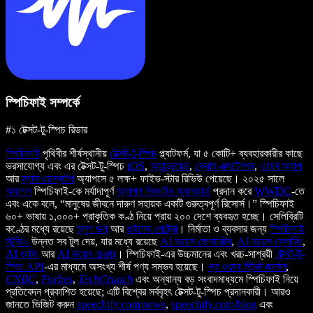
স্পিচিফাই সম্পর্কে
#১ টেক্সট-টু-স্পিচ রিডার
স্পিচিফাই
পৃথিবীর শীর্ষস্থানীয়
টেক্সট-টু-স্পিচ
প্ল্যাটফর্ম, যা ৫ কোটি+ ব্যবহারকারীর কাছে
ভরসাযোগ্য এবং এর টেক্সট-টু-স্পিচ
iOS
,
অ্যান্ড্রয়েড
,
ক্রোম এক্সটেনশন
,
ওয়েব অ্যাপ
আর
ম্যাক ডেস্কটপ
অ্যাপসে ৫ লক্ষ+ ফাইভ-স্টার রিভিউ পেয়েছে। ২০২৫ সালে
অ্যাপল
স্পিচিফাই-কে মর্যাদাপূর্ণ
অ্যাপল ডিজাইন অ্যাওয়ার্ড
প্রদান করে
WWDC
-তে
এবং একে বলে, “মানুষের জীবনে দারুণ সহায়ক একটি গুরুত্বপূর্ণ রিসোর্স।” স্পিচিফাই
৬০+ ভাষায় ১,০০০+ প্রাকৃতিক কণ্ঠ নিয়ে প্রায় ২০০ দেশে ব্যবহৃত হচ্ছে। সেলিব্রিটি
কণ্ঠের মধ্যে রয়েছে
স্নুপ ডগ
আর
গুইনেথ পেল্ট্রো
। নির্মাতা ও ব্যবসার জন্য
স্পিচিফাই
স্টুডিও
উন্নত সব টুল দেয়, যার মধ্যে রয়েছে
AI ভয়েস জেনারেটর
,
AI ভয়েস ক্লোনিং
,
AI ডাবিং
আর
AI ভয়েস চেঞ্জার
। স্পিচিফাই-এর উচ্চমানের এবং খরচ-সাশ্রয়ী
টেক্সট-টু-
স্পিচ API
-এর মাধ্যমে অসংখ্য শীর্ষ পণ্য সম্ভব হয়েছে।
দ্য ওয়াল স্ট্রিট জার্নাল
,
CNBC
,
Forbes
,
TechCrunch
এবং অন্যান্য বড় সংবাদমাধ্যমে স্পিচিফাই নিয়ে
প্রতিবেদন প্রকাশিত হয়েছে; এটি বিশ্বের সর্ববৃহৎ টেক্সট-টু-স্পিচ প্রদানকারী। আরও
জানতে ভিজিট করুন
speechify.com/news
,
speechify.com/blog
এবং