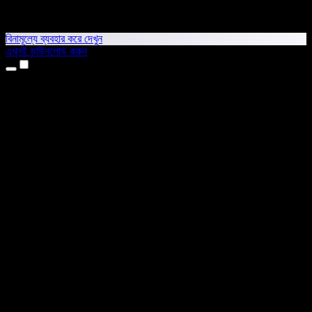
বিনামূল্যে ব্যবহার করে দেখুন
এখনই ডাউনলোড করুন
প্রোডাক্ট
টেক্সট টু স্পিচ
আইফোন ও আইপ্যাড অ্যাপ
অ্যান্ড্রয়েড অ্যাপ
ক্রোম এক্সটেনশন
এজ এক্সটেনশন
ওয়েব অ্যাপ
ম্যাক অ্যাপ
উইন্ডোজ অ্যাপ
এআই ভয়েস জেনারেটর