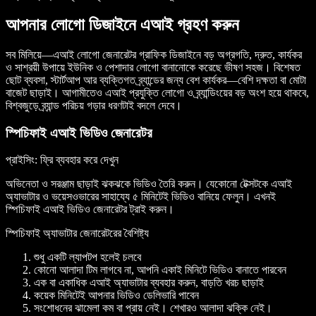
আপনার লোগো ডিজাইনে এআই গ্রহণ করুন
সব মিলিয়ে—এআই লোগো জেনারেটর গ্রাফিক ডিজাইনে বড় অগ্রগতি, দ্রুত, কার্যকর
ও সাশ্রয়ী উপায়ে ইউনিক ও পেশাদার লোগো বানানোকে করেছে ভীষণ সহজ। বিশেষত
ছোট ব্যবসা, স্টার্টআপ আর ব্যক্তিগত ব্র্যান্ডের জন্য বেশ কার্যকর—বেশি দক্ষতা বা মোটা
বাজেট ছাড়াই। আগামীতেও এআই প্রযুক্তি লোগো ও ব্র্যান্ডিংয়ের বড় অংশ হয়ে থাকবে,
বিশ্বজুড়ে ব্র্যান্ড পরিচয় গড়ার ধরণটাই বদলে দেবে।
স্পিচিফাই এআই ভিডিও জেনারেটর
প্রাইসিং
: ফ্রি ব্যবহার করে দেখুন
অভিনেতা ও সরঞ্জাম ছাড়াই ঝকঝকে ভিডিও তৈরি করুন। যেকোনো টেক্সটকে এআই
অ্যাভাটার ও ভয়েসওভারের সাহায্যে ৫ মিনিটেই ভিডিও বানিয়ে ফেলুন। এখনই
স্পিচিফাই এআই ভিডিও জেনারেটর ট্রাই করুন।
স্পিচিফাই অ্যাভাটার জেনারেটরের বৈশিষ্ট্য
শুধু একটি ল্যাপটপ হলেই চলবে
কোনো আলাদা টিম লাগবে না, আপনি একাই মিনিটে ভিডিও বানাতে পারবেন
এক বা একাধিক এআই অ্যাভাটার ব্যবহার করুন, বাড়তি খরচ ছাড়াই
কয়েক মিনিটেই আপনার ভিডিও ডেলিভারি পাবেন
সংশোধনের ঝামেলা কম বা প্রায় নেই। শেখারও আলাদা ঝক্কি নেই।