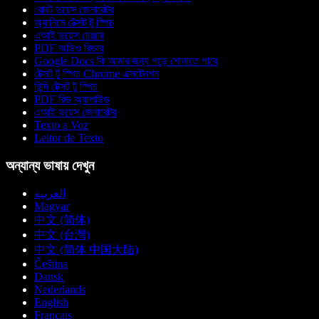
রোবট ভয়েস জেনারেটর
অ্যানিমে টেক্সট টু স্পিচ
এআই ভয়েস চেঞ্জার
PDF অডিও রিডার
Google Docs কি আমার জন্য পড়ে শোনাতে পারে
টেক্সট টু স্পিচ Chrome এক্সটেনশন
হিন্দি টেক্সট টু স্পিচ
PDF রিড অ্যালাউড
এআই ভয়েস জেনারেটর
Texto a Voz
Leitor de Texto
অন্যান্য ভাষায় দেখুন
العربية
Magyar
中文 (简体)
中文 (台灣)
中文 (简体 中国大陆)
Čeština
Dansk
Nederlands
English
Français