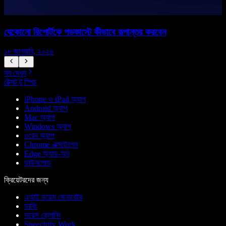
যেকোনো রিপোর্টকে পডকাস্টে কীভাবে রূপান্তর করবেন
য
১৮ জানুয়ারি, ২০২৬
১
সব দেখুন
টেক্সট টু স্পিচ
iPhone ও iPad অ্যাপ
Android অ্যাপ
Mac অ্যাপ
Windows অ্যাপ
ওয়েব অ্যাপ
Chrome এক্সটেনশন
Edge অ্যাড-অন
ডাউনলোড
ক্রিয়েটরদের জন্য
এআই ভয়েস জেনারেটর
ডাবিং
ভয়েস ক্লোনিং
Speechify Work