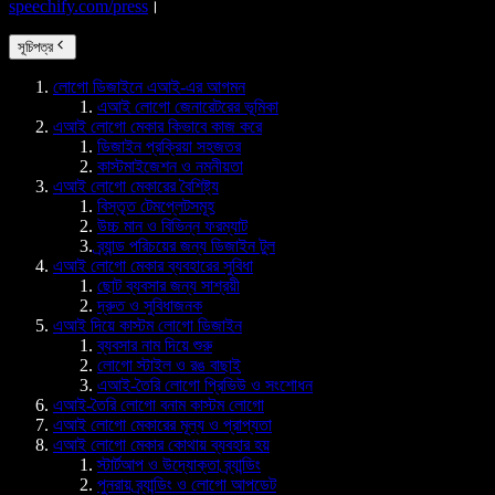
speechify.com/press
।
সূচিপত্র
লোগো ডিজাইনে এআই-এর আগমন
এআই লোগো জেনারেটরের ভূমিকা
এআই লোগো মেকার কিভাবে কাজ করে
ডিজাইন প্রক্রিয়া সহজতর
কাস্টমাইজেশন ও নমনীয়তা
এআই লোগো মেকারের বৈশিষ্ট্য
বিস্তৃত টেমপ্লেটসমূহ
উচ্চ মান ও বিভিন্ন ফরম্যাট
ব্র্যান্ড পরিচয়ের জন্য ডিজাইন টুল
এআই লোগো মেকার ব্যবহারের সুবিধা
ছোট ব্যবসার জন্য সাশ্রয়ী
দ্রুত ও সুবিধাজনক
এআই দিয়ে কাস্টম লোগো ডিজাইন
ব্যবসার নাম দিয়ে শুরু
লোগো স্টাইল ও রঙ বাছাই
এআই-তৈরি লোগো প্রিভিউ ও সংশোধন
এআই-তৈরি লোগো বনাম কাস্টম লোগো
এআই লোগো মেকারের মূল্য ও প্রাপ্যতা
এআই লোগো মেকার কোথায় ব্যবহার হয়
স্টার্টআপ ও উদ্যোক্তা ব্র্যান্ডিং
পুনরায় ব্র্যান্ডিং ও লোগো আপডেট