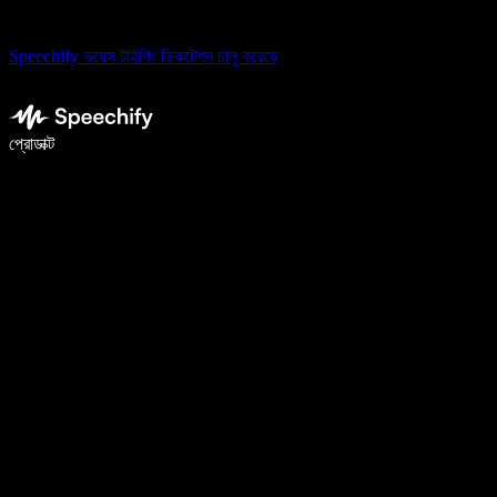
Speechify ভয়েস টাইপিং ডিকটেশন চালু করেছে
ভয়েস টাইপিং দিয়ে ৫ গুণ দ্রুত লিখুন
প্রোডাক্ট
আরও জানুন