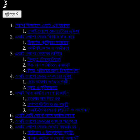
সূচিপত্র
লোগো ডিজাইনে এআই-এর আগমন
এআই লোগো জেনারেটরের ভূমিকা
এআই লোগো মেকার কিভাবে কাজ করে
ডিজাইন প্রক্রিয়া সহজতর
কাস্টমাইজেশন ও নমনীয়তা
এআই লোগো মেকারের বৈশিষ্ট্য
বিস্তৃত টেমপ্লেটসমূহ
উচ্চ মান ও বিভিন্ন ফরম্যাট
ব্র্যান্ড পরিচয়ের জন্য ডিজাইন টুল
এআই লোগো মেকার ব্যবহারের সুবিধা
ছোট ব্যবসার জন্য সাশ্রয়ী
দ্রুত ও সুবিধাজনক
এআই দিয়ে কাস্টম লোগো ডিজাইন
ব্যবসার নাম দিয়ে শুরু
লোগো স্টাইল ও রঙ বাছাই
এআই-তৈরি লোগো প্রিভিউ ও সংশোধন
এআই-তৈরি লোগো বনাম কাস্টম লোগো
এআই লোগো মেকারের মূল্য ও প্রাপ্যতা
এআই লোগো মেকার কোথায় ব্যবহার হয়
স্টার্টআপ ও উদ্যোক্তা ব্র্যান্ডিং
পুনরায় ব্র্যান্ডিং ও লোগো আপডেট