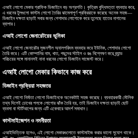
এআই লোগো মেকার গ্রাফিক ডিজাইনে বড় অগ্রগতি। কৃত্রিম বুদ্ধিমত্তা ব্যবহার করে,
এ ধরনের টুলগুলো কাস্টম লোগো তৈরির ঝামেলাপূর্ণ প্রক্রিয়াকে করেছে অনেক সহজ—
ডিজাইন দক্ষতা ছাড়াই সবার জন্য পেশাদার লোগোকে করে তুলেছে হাতের নাগালের
ব্যাপার।
এআই লোগো জেনারেটরের ভূমিকা
এআই লোগো জেনারেটর সৃজনশীল অ্যালগরিদম ব্যবহার করে ইউনিক, পেশাদার লোগো
তৈরি করে। এটি কোম্পানির নাম, খাত, পছন্দের স্টাইল ও রঙ বিশ্লেষণ করে ব্র্যান্ড
পরিচয়ের সঙ্গে মানানসই নানা ধরনের লোগো ডিজাইন সাজেস্ট করে।
এআই লোগো মেকার কিভাবে কাজ করে
ডিজাইন প্রক্রিয়া সহজতর
এআই লোগো নির্মাতা লোগো ডিজাইনকে অনেকটাই সহজ করেছে। ব্যবহারকারী মৌলিক
তথ্য দিলেই চোখের পলকে লোগোর ঝাঁক তৈরি হয়, তাই ডিজাইন দক্ষতা ছাড়াই ছোট
ব্যবসা বা স্টার্টআপের জন্য এটি একেবারে আদর্শ সমাধান।
কাস্টমাইজেশন ও নমনীয়তা
এআইভিত্তিক হলেও, এই লোগো মেকারগুলোতে কাস্টমাইজ করার ভালো সুযোগ থাকে।