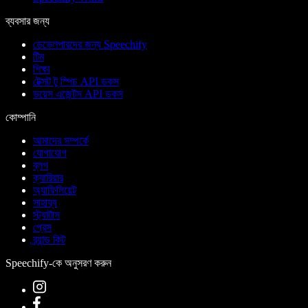
ব্যবসার জন্য
ডেভেলপারদের জন্য Speechify
টিম
শিক্ষা
টেক্সট টু স্পিচ API ডকস
ভয়েস এজেন্টস API ডকস
কোম্পানি
আমাদের সম্পর্কে
যোগাযোগ
ব্লগ
ক্যারিয়ার
অ্যাফিলিয়েট
সাহায্য
স্ট্যাটাস
প্রেস
ব্র্যান্ড কিট
Speechify-কে অনুসরণ করুন