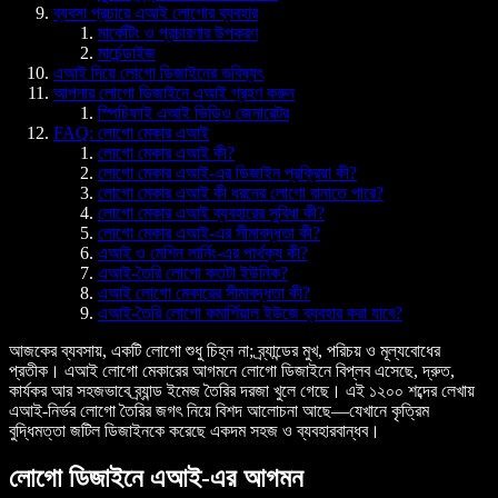
ব্যবসা প্রচারে এআই লোগোর ব্যবহার
মার্কেটিং ও প্রচারণার উপকরণ
মার্চেন্ডাইজ
এআই দিয়ে লোগো ডিজাইনের ভবিষ্যৎ
আপনার লোগো ডিজাইনে এআই গ্রহণ করুন
স্পিচিফাই এআই ভিডিও জেনারেটর
FAQ: লোগো মেকার এআই
লোগো মেকার এআই কী?
লোগো মেকার এআই-এর ডিজাইন প্রক্রিয়া কী?
লোগো মেকার এআই কী ধরনের লোগো বানাতে পারে?
লোগো মেকার এআই ব্যবহারের সুবিধা কী?
লোগো মেকার এআই-এর সীমাবদ্ধতা কী?
এআই ও মেশিন লার্নিং-এর পার্থক্য কী?
এআই-তৈরি লোগো কতটা ইউনিক?
এআই লোগো মেকারের সীমাবদ্ধতা কী?
এআই-তৈরি লোগো কমার্শিয়াল ইউজে ব্যবহার করা যাবে?
আজকের ব্যবসায়, একটি লোগো শুধু চিহ্ন না; ব্র্যান্ডের মুখ, পরিচয় ও মূল্যবোধের
প্রতীক। এআই লোগো মেকারের আগমনে লোগো ডিজাইনে বিপ্লব এসেছে, দ্রুত,
কার্যকর আর সহজভাবে ব্র্যান্ড ইমেজ তৈরির দরজা খুলে গেছে। এই ১২০০ শব্দের লেখায়
এআই-নির্ভর লোগো তৈরির জগৎ নিয়ে বিশদ আলোচনা আছে—যেখানে কৃত্রিম
বুদ্ধিমত্তা জটিল ডিজাইনকে করেছে একদম সহজ ও ব্যবহারবান্ধব।
লোগো ডিজাইনে এআই-এর আগমন