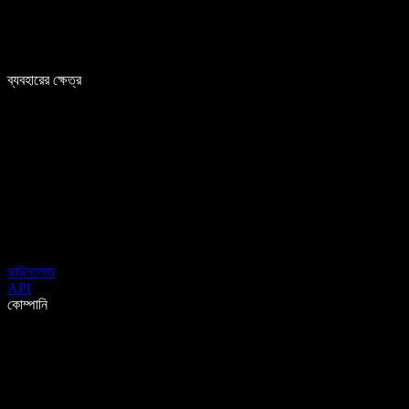
ব্যবহারের ক্ষেত্র
ডাউনলোড
API
কোম্পানি