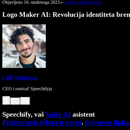
Objavljeno
16. studenoga 2023.
•
Umjetna inteligencija
Logo Maker AI: Revolucija identiteta bre
Cliff Weitzman
CEO i osnivač Speechifyja
Speechify, vaš
Voice AI
asistent
Pretvaranje teksta u govor
.
Govorno tipka