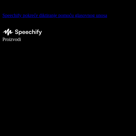
Speechify pokreće diktiranje pomoću glasovnog unosa
Pišite 5× brže uz glasovno diktiranje
Proizvodi
Saznajte više