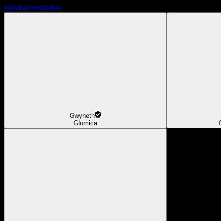
Isprobaj besplatno
Gwyneth
Glumica