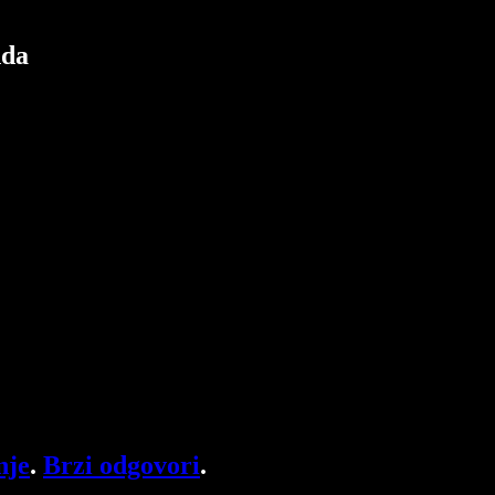
nda
nje
.
Brzi odgovori
.