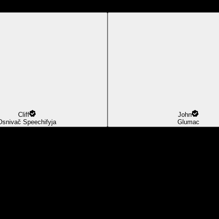
Cliff
John
Osnivač Speechifyja
Glumac