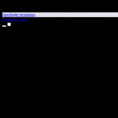
Isprobajte besplatno
Preuzmite sada
Proizvodi
Pretvaranje teksta u govor
Aplikacije za iPhone i iPad
Aplikacija za Android
Proširenje za Chrome
Proširenje za Edge
Web-aplikacija
Aplikacija za Mac
Aplikacija za Windows