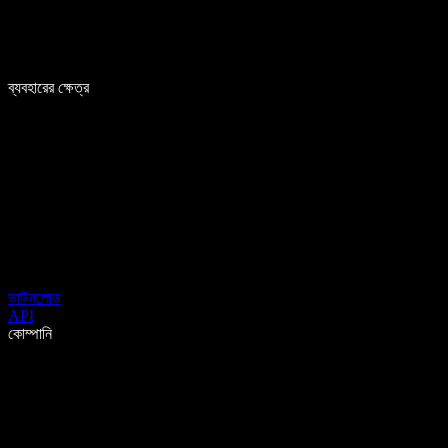
ব্যবহারের ক্ষেত্র
ডাউনলোড
API
কোম্পানি