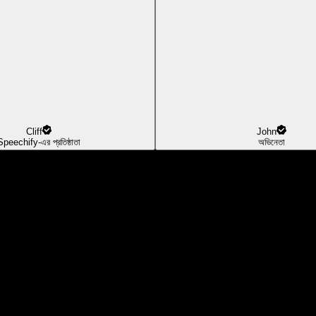
Cliff
John
Speechify-এর প্রতিষ্ঠাতা
অভিনেতা