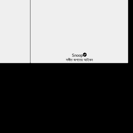
Snoop
সঙ্গীত জগতের আইকন