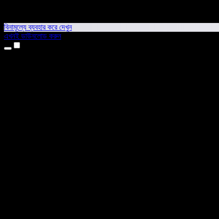
বিনামূল্যে ব্যবহার করে দেখুন
এখনই ডাউনলোড করুন
প্রোডাক্ট
টেক্সট টু স্পিচ
আইফোন ও আইপ্যাড অ্যাপ
অ্যান্ড্রয়েড অ্যাপ
ক্রোম এক্সটেনশন
এজ এক্সটেনশন
ওয়েব অ্যাপ
ম্যাক অ্যাপ
উইন্ডোজ অ্যাপ
এআই ভয়েস জেনারেটর