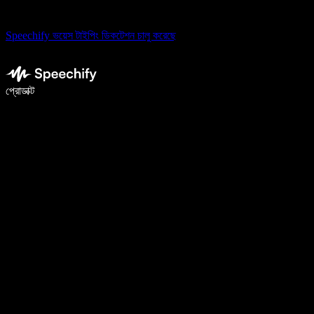
Speechify ভয়েস টাইপিং ডিকটেশন চালু করেছে
ভয়েস টাইপিং দিয়ে ৫ গুণ দ্রুত লিখুন
প্রোডাক্ট
আরও জানুন