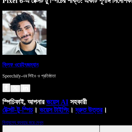
Pixel 6-এ টেক্সট টু স্পিচের শক্তি: একটি পূর্ণাঙ্গ নির্দেশিক
ক্লিফ ওয়েইৎজম্যান
Speechify-এর সিইও ও প্রতিষ্ঠাতা
স্পিচিফাই, আপনার
ভয়েস AI
সহকারী
টেক্সট-টু-স্পিচ
।
ভয়েস টাইপিং
।
দ্রুত উত্তর
।
বিনামূল্যে ব্যবহার করে দেখুন