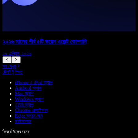
২০২৬ সালের শীর্ষ ৫টি ভয়েস এজেন্ট কোম্পানি
২৮ এপ্রিল, ২০২৬
১
সব দেখুন
টেক্সট টু স্পিচ
iPhone ও iPad অ্যাপ
Android অ্যাপ
Mac অ্যাপ
Windows অ্যাপ
ওয়েব অ্যাপ
Chrome এক্সটেনশন
Edge অ্যাড-অন
ডাউনলোড
ক্রিয়েটরদের জন্য