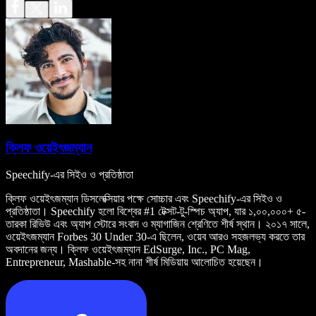
ক্লিফ ওয়েইৎজম্যান
Speechify-এর সিইও ও প্রতিষ্ঠাতা
ক্লিফ ওয়েইৎজম্যান ডিসলেক্সিয়ার পক্ষে সোচ্চার এবং Speechify-এর সিইও ও
প্রতিষ্ঠাতা। Speechify হলো বিশ্বের #1 টেক্সট-টু-স্পিচ অ্যাপ, যার ১,০০,০০০+ ৫-
তারকা রিভিউ এবং অ্যাপ স্টোরে সংবাদ ও ম্যাগাজিন শ্রেণিতে শীর্ষ স্থান। ২০১৭ সালে,
ওয়েইৎজম্যান Forbes 30 Under 30-এ ছিলেন, ওয়েব আরও সহজলভ্য করতে তার
অবদানের জন্য। ক্লিফ ওয়েইৎজম্যান EdSurge, Inc., PC Mag,
Entrepreneur, Mashable-সহ নানা শীর্ষ মিডিয়ায় আলোচিত হয়েছেন।