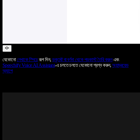
যেকোনো
লেখাকে স্পিচে
রূপ দিন,
ডকুমেন্ট বা বর্ণনা থেকে পডকাস্ট তৈরি করুন
এবং
Speechify Voice AI Assistant
-এ চলতে চলতে যেকোনো প্রশ্ন করুন,
অ্যান্ড্রয়েড
অ্যাপে