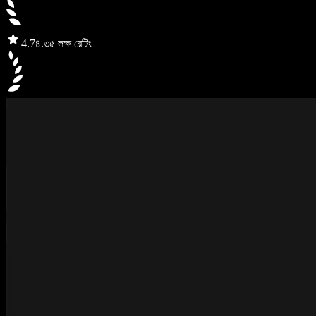
4.7
৪.৩৫ লক্ষ রেটিং