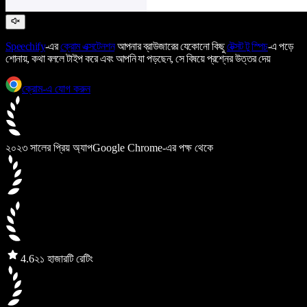
Speechify
-এর
ক্রোম এক্সটেনশন
আপনার ব্রাউজারের যেকোনো কিছু
টেক্সট টু স্পিচ
-এ পড়ে
শোনায়, কথা বললে টাইপ করে এবং আপনি যা পড়ছেন, সে বিষয়ে প্রশ্নের উত্তর দেয়
ক্রোম-এ যোগ করুন
২০২৩ সালের প্রিয় অ্যাপ
Google Chrome-এর পক্ষ থেকে
4.6
২১ হাজারটি রেটিং