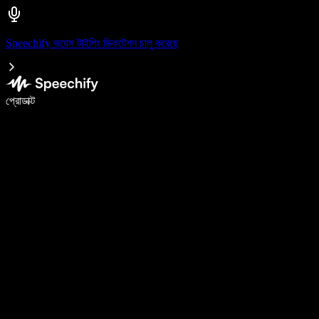
Speechify ভয়েস টাইপিং ডিকটেশন চালু করেছে
ভয়েস টাইপিং দিয়ে ৫ গুণ দ্রুত লিখুন
প্রোডাক্ট
আরও জানুন