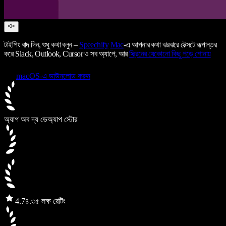
টাইপিং বাদ দিন, শুধু কথা বলুন –
Speechify
Mac
-এ আপনার কথা ঝরঝরে টেক্সটে রূপান্তর
করে Slack, Outlook, Cursor ও সব অ্যাপে, আর
স্ক্রিনের যেকোনো কিছু পড়ে শোনায়
macOS-এ ডাউনলোড করুন
অ্যাপ অব দ্য ডে
অ্যাপ স্টোর
4.7
৪.৩৫ লক্ষ রেটিং