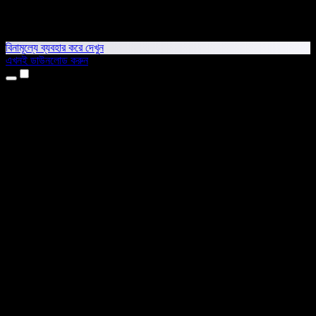
বিনামূল্যে ব্যবহার করে দেখুন
এখনই ডাউনলোড করুন
প্রোডাক্ট
টেক্সট টু স্পিচ
আইফোন ও আইপ্যাড অ্যাপ
অ্যান্ড্রয়েড অ্যাপ
ক্রোম এক্সটেনশন
এজ এক্সটেনশন
ওয়েব অ্যাপ
ম্যাক অ্যাপ
উইন্ডোজ অ্যাপ