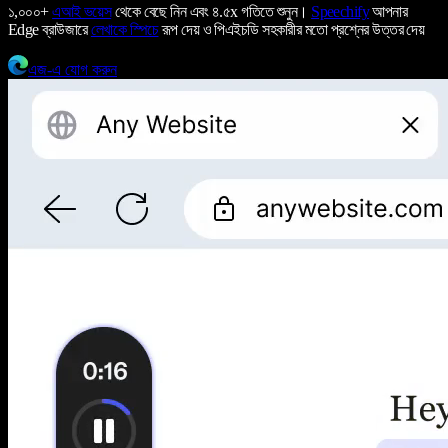
১,০০০+
এআই ভয়েস
থেকে বেছে নিন এবং ৪.৫x গতিতে শুনুন।
Speechify
আপনার
Edge ব্রাউজারে
লেখাকে স্পিচে
রূপ দেয় ও পিএইচডি সহকারীর মতো প্রশ্নের উত্তর দেয়
এজ-এ যোগ করুন