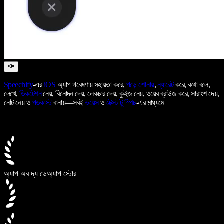
Speechify
-এর
iOS
অ্যাপ গবেষণায় সহায়তা করে,
পড়ে শোনায়
,
ন্যারেট
করে, কথা বলে,
লেখে,
ডিকটেশন
নেয়, বিনোদন দেয়, লেকচার দেয়, কুইজ নেয়, ওয়েব ব্রাউজ করে, সারাংশ দেয়,
নোট নেয় ও
পডকাস্ট
বানায়—সবই
ভয়েস
ও
টেক্সট টু স্পিচ
-এর মাধ্যমে
অ্যাপ অব দ্য ডে
অ্যাপ স্টোর