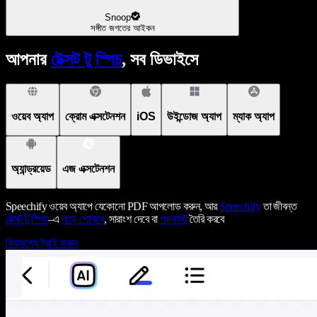
Snoop
সঙ্গীত জগতের আইকন
আপনার
টেক্সট টু স্পিচ
, সব ডিভাইসে
ওয়েব অ্যাপ
ক্রোম এক্সটেনশন
iOS
উইন্ডোজ অ্যাপ
ম্যাক অ্যাপ
অ্যান্ড্রয়েড
এজ এক্সটেনশন
Speechify ওয়েব অ্যাপে যেকোনো PDF আপলোড করুন, আর
Speechify
তা জীবন্ত
টেক্সট টু স্পিচ
–এ
পড়ে শোনাবে
, সারাংশ দেবে বা
পডকাস্ট
তৈরি করবে
বিনামূল্যে ট্রাই করুন