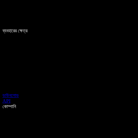
ব্যবহারের ক্ষেত্র
ডাউনলোড
API
কোম্পানি