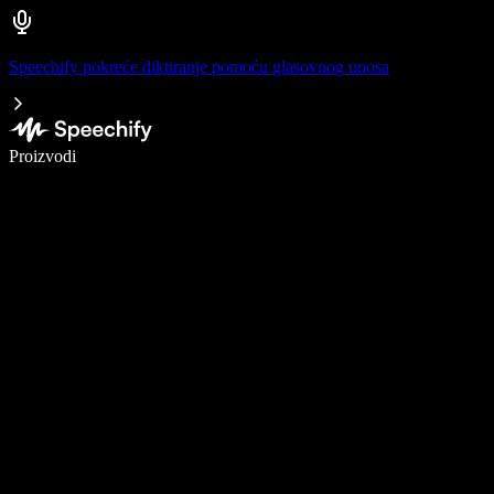
Speechify pokreće diktiranje pomoću glasovnog unosa
Pišite 5× brže uz glasovno diktiranje
Proizvodi
Saznajte više