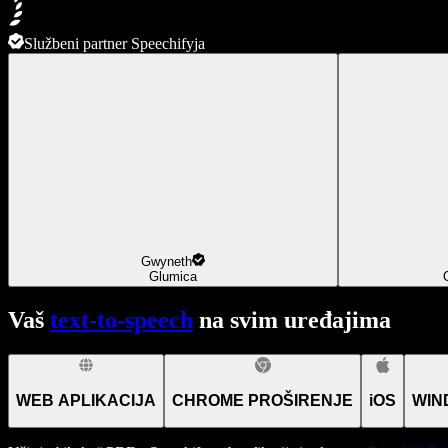
Službeni partner Speechifyja
Gwyneth
Glumica
Vaš
text-to-speech
na svim uređajima
WEB APLIKACIJA
CHROME PROŠIRENJE
iOS
WIN