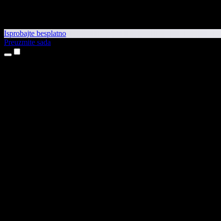
Isprobajte besplatno
Preuzmite sada
Proizvodi
Pretvaranje teksta u govor
Aplikacije za iPhone i iPad
Aplikacija za Android
Proširenje za Chrome
Proširenje za Edge
Web-aplikacija
Aplikacija za Mac
Aplikacija za Windows