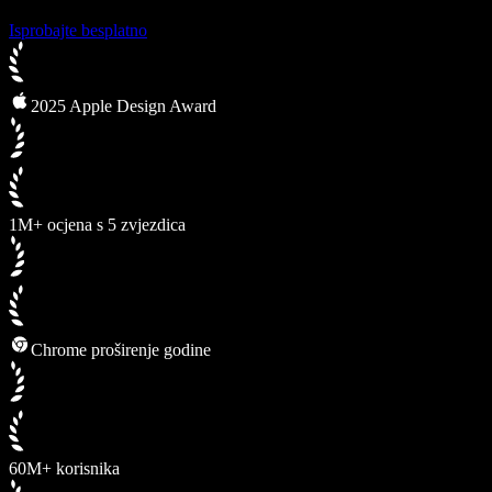
Isprobajte besplatno
2025 Apple Design Award
1M+ ocjena s 5 zvjezdica
Chrome proširenje godine
60M+ korisnika