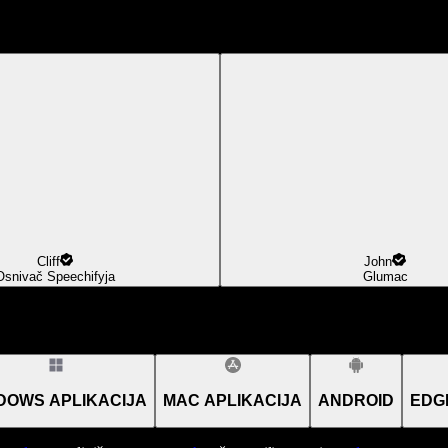
Cliff
John
Osnivač Speechifyja
Glumac
DOWS APLIKACIJA
MAC APLIKACIJA
ANDROID
EDG