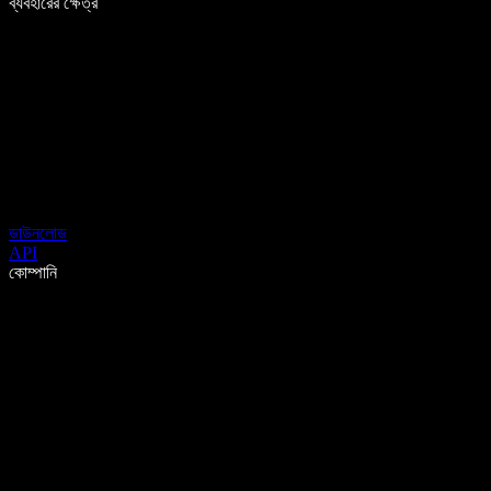
ব্যবহারের ক্ষেত্র
ডাউনলোড
API
কোম্পানি