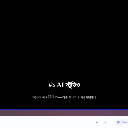
#১ AI স্টুডিও
ভয়েস আর ভিডিও—এক জায়গায় সব সমাধান