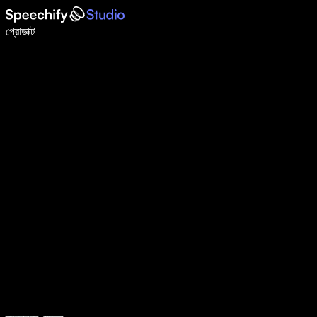
ভয়েস টাইপিং দিয়ে ৫ গুণ দ্রুত লিখুন
প্রোডাক্ট
আরও জানুন