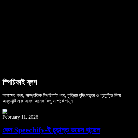
B2B কেস স্টাডি
এআই ভয়েস চেঞ্জার
রিভিউ
যেসব অ্যাপ টেক্সট পড়ে শোনায়
প্রেস
আমাকে পড়ে শোনান
টেক্সট টু স্পিচ রিডার
এন্টারপ্রাইজ
এন্টারপ্রাইজ ও EDU-এর জন্য স্পিচিফাই
অ্যাক্সেস টু ওয়ার্কের জন্য স্পিচিফাই
DSA-এর জন্য স্পিচিফাই
SIMBA ভয়েস এজেন্ট
স্পিচিফাই ব্লগ
ডেভেলপারদের জন্য স্পিচিফাই
আমাদের পণ্য, সাম্প্রতিক স্পিচিফাই খবর, কৃত্রিম বুদ্ধিমত্তা ও প্রযুক্তি নিয়ে
অন্তর্দৃষ্টি এবং আরও অনেক কিছু সম্পর্কে পড়ুন
February 11, 2026
কেন Speechify-ই চূড়ান্ত ভয়েস বান্ডেল