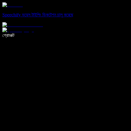
Speechify ভয়েস টাইপিং ডিকটেশন চালু করেছে
ভয়েস টাইপিং দিয়ে ৫ গুণ দ্রুত লিখুন
প্রোডাক্ট
আরও জানুন