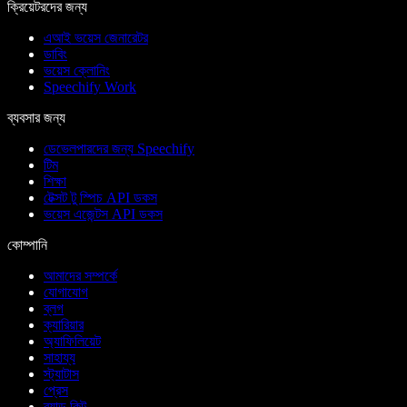
ক্রিয়েটরদের জন্য
এআই ভয়েস জেনারেটর
ডাবিং
ভয়েস ক্লোনিং
Speechify Work
ব্যবসার জন্য
ডেভেলপারদের জন্য Speechify
টিম
শিক্ষা
টেক্সট টু স্পিচ API ডকস
ভয়েস এজেন্টস API ডকস
কোম্পানি
আমাদের সম্পর্কে
যোগাযোগ
ব্লগ
ক্যারিয়ার
অ্যাফিলিয়েট
সাহায্য
স্ট্যাটাস
প্রেস
ব্র্যান্ড কিট