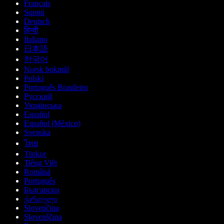
Français
Suomi
Deutsch
हिन्दी
Italiano
日本語
한국어
Norsk bokmål
Polski
Português Brasileiro
Русский
Українська
Español
Español (México)
Svenska
ไทย
Türkçe
Tiếng Việt
Română
Português
Български
ქართული
Slovenčina
Slovenščina