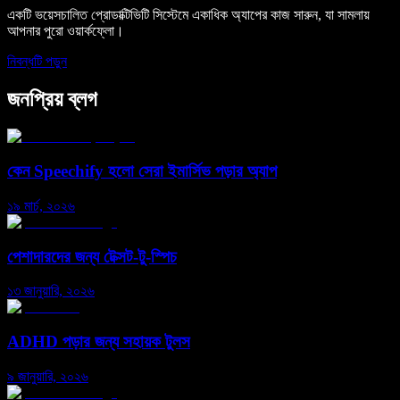
একটি ভয়েসচালিত প্রোডাক্টিভিটি সিস্টেমে একাধিক অ্যাপের কাজ সারুন, যা সামলায়
আপনার পুরো ওয়ার্কফ্লো।
নিবন্ধটি পড়ুন
জনপ্রিয় ব্লগ
কেন Speechify হলো সেরা ইমার্সিভ পড়ার অ্যাপ
১৯ মার্চ, ২০২৬
পেশাদারদের জন্য টেক্সট-টু-স্পিচ
১৩ জানুয়ারি, ২০২৬
ADHD পড়ার জন্য সহায়ক টুলস
৯ জানুয়ারি, ২০২৬