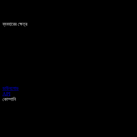
ব্যবহারের ক্ষেত্র
ডাউনলোড
API
কোম্পানি