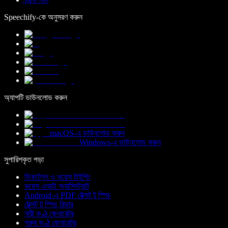
Speechify-কে অনুসরণ করুন
অ্যাপটি ডাউনলোড করুন
macOS-এ ডাউনলোড করুন
Windows-এ ডাউনলোড করুন
সুপারিশকৃত পড়া
ডিকটেশন ও ভয়েস টাইপিং
ভয়েস এআই অ্যাসিস্ট্যান্ট
Android-এ PDF টেক্সট টু স্পিচ
টেক্সট টু স্পিচ রিডার
নারী কণ্ঠ জেনারেটর
পুরুষ কণ্ঠ জেনারেটর