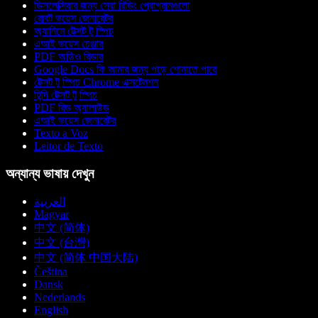
ডিসলেক্সিয়ার জন্য সেরা রিডিং প্রোগ্রামগুলো
রোবট ভয়েস জেনারেটর
অ্যানিমে টেক্সট টু স্পিচ
এআই ভয়েস চেঞ্জার
PDF অডিও রিডার
Google Docs কি আমার জন্য পড়ে শোনাতে পারে
টেক্সট টু স্পিচ Chrome এক্সটেনশন
হিন্দি টেক্সট টু স্পিচ
PDF রিড অ্যালাউড
এআই ভয়েস জেনারেটর
Texto a Voz
Leitor de Texto
অন্যান্য ভাষায় দেখুন
العربية
Magyar
中文 (简体)
中文 (台灣)
中文 (简体 中国大陆)
Čeština
Dansk
Nederlands
English