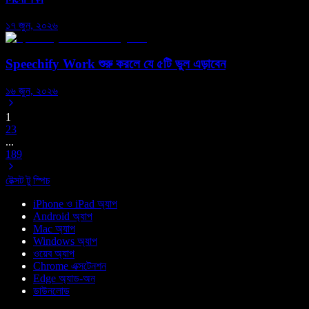
১৭ জুন, ২০২৬
Speechify Work শুরু করলে যে ৫টি ভুল এড়াবেন
১৬ জুন, ২০২৬
1
2
3
...
189
টেক্সট টু স্পিচ
iPhone ও iPad অ্যাপ
Android অ্যাপ
Mac অ্যাপ
Windows অ্যাপ
ওয়েব অ্যাপ
Chrome এক্সটেনশন
Edge অ্যাড-অন
ডাউনলোড