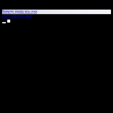
বিনামূল্যে ব্যবহার করে দেখুন
এখনই ডাউনলোড করুন
প্রোডাক্ট
টেক্সট টু স্পিচ
আইফোন ও আইপ্যাড অ্যাপ
অ্যান্ড্রয়েড অ্যাপ
ক্রোম এক্সটেনশন
এজ এক্সটেনশন
ওয়েব অ্যাপ
ম্যাক অ্যাপ
উইন্ডোজ অ্যাপ
এআই ভয়েস জেনারেটর
ভয়েসওভার
ডাবিং
ভয়েস ক্লোনিং
স্টুডিও ভয়েস