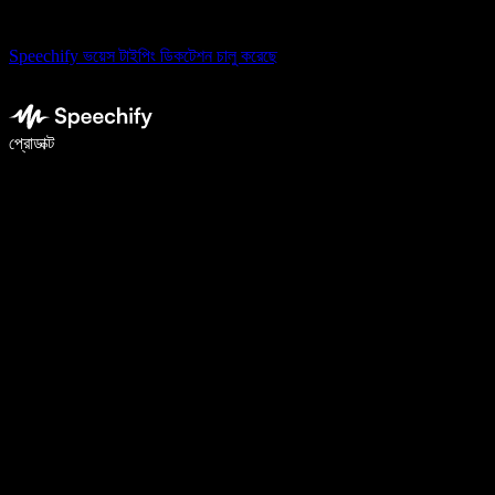
Speechify ভয়েস টাইপিং ডিকটেশন চালু করেছে
ভয়েস টাইপিং দিয়ে ৫ গুণ দ্রুত লিখুন
প্রোডাক্ট
আরও জানুন