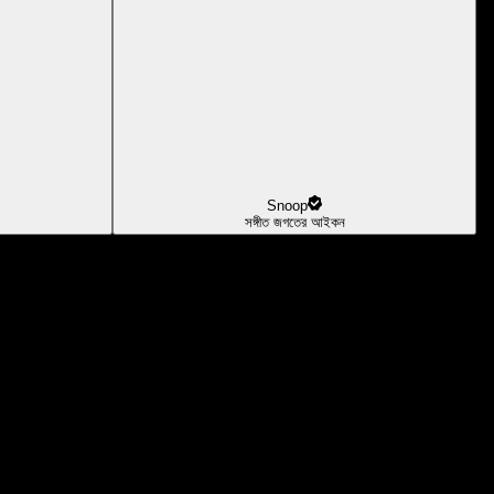
Snoop
সঙ্গীত জগতের আইকন