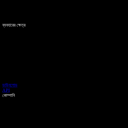
ব্যবহারের ক্ষেত্র
ডাউনলোড
API
কোম্পানি