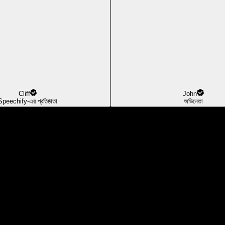
Cliff
John
Speechify-এর প্রতিষ্ঠাতা
অভিনেতা