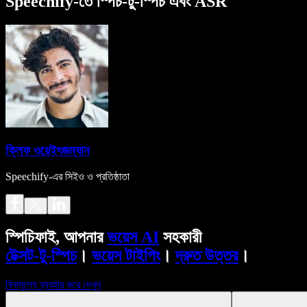
Speechify-তে স্পিচ-টু-স্পিচ এবং ASR
ক্লিফ ওয়েইৎজম্যান
Speechify-এর সিইও ও প্রতিষ্ঠাতা
স্পিচিফাই, আপনার
ভয়েস AI
সহকারী
টেক্সট-টু-স্পিচ
।
ভয়েস টাইপিং
।
দ্রুত উত্তর
।
বিনামূল্যে ব্যবহার করে দেখুন