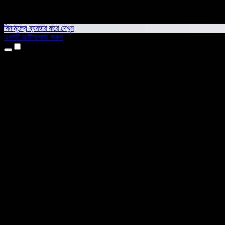
বিনামূল্যে ব্যবহার করে দেখুন
এখনই ডাউনলোড করুন
প্রোডাক্ট
টেক্সট টু স্পিচ
আইফোন ও আইপ্যাড অ্যাপ
অ্যান্ড্রয়েড অ্যাপ
ক্রোম এক্সটেনশন
এজ এক্সটেনশন
ওয়েব অ্যাপ
ম্যাক অ্যাপ
উইন্ডোজ অ্যাপ
এআই ভয়েস জেনারেটর