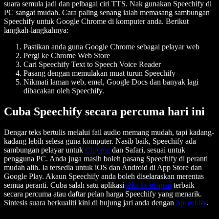
suara semula jadi dan pelbagai ciri TTS. Nak gunakan Speechify di
PC sangat mudah. Cara paling senang ialah memasang sambungan
Speechify untuk Google Chrome di komputer anda. Berikut
langkah-langkahnya:
Pastikan anda guna Google Chrome sebagai pelayar web
Pergi ke Chrome Web Store
Cari Speechify Text to Speech Voice Reader
Pasang dengan memulakan muat turun Speechify
Nikmati laman web, emel, Google Docs dan banyak lagi
dibacakan oleh Speechify.
Cuba Speechify secara percuma hari ini
Dengar teks bertulis melalui fail audio memang mudah, tapi kadang-
kadang lebih selesa guna komputer. Nasib baik, Speechify ada
sambungan pelayar untuk
Chrome
dan Safari, sesuai untuk
pengguna PC. Anda juga masih boleh pasang Speechify di peranti
mudah alih. Ia tersedia untuk iOS dan Android di App Store dan
Google Play. Akaun Speechify anda boleh diselaraskan merentas
semua peranti. Cuba salah satu aplikasi
teks ke ucapan
terbaik
secara percuma atau daftar pelan harga Speechify yang menarik.
Sintesis suara berkualiti kini di hujung jari anda dengan
Speechify
.