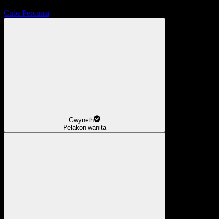
Cuba Percuma
Gwyneth
Pelakon wanita