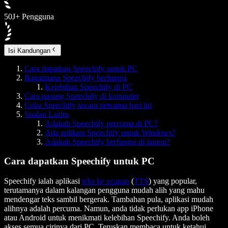
50J+ Pengguna
Isi Kandungan
Cara dapatkan Speechify untuk PC
Bagaimana Speechify berfungsi
Kelebihan Speechify di PC
Cara pasang Speechify di komputer
Cuba Speechify secara percuma hari ini
Soalan Lazim
Adakah Speechify percuma di PC?
Ada aplikasi Speechify untuk Windows?
Adakah Speechify berfungsi di laptop?
Cara dapatkan Speechify untuk PC
Speechify ialah aplikasi
teks ke ucapan
(
TTS
) yang popular,
terutamanya dalam kalangan pengguna mudah alih yang mahu
mendengar teks sambil bergerak. Tambahan pula, aplikasi mudah
alihnya adalah percuma. Namun, anda tidak perlukan app iPhone
atau Android untuk menikmati kelebihan Speechify. Anda boleh
akses semua cirinya dari PC. Teruskan membaca untuk ketahui