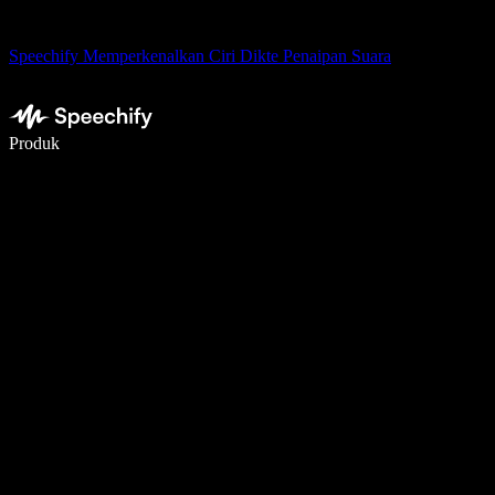
Speechify Memperkenalkan Ciri Dikte Penaipan Suara
Tulis 5× lebih pantas dengan menaip menggunakan suara
Produk
Ketahui Lebih Lanjut