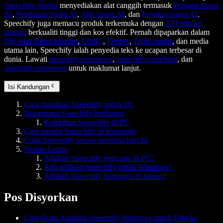
Speechify Studio
menyediakan alat canggih termasuk
Penjana Suara
AI
,
Penduaan Suara AI
,
Alih Suara AI
, dan
Penukar Suara AI
.
Speechify juga memacu produk terkemuka dengan
API teks ke
ucapan
berkualiti tinggi dan kos efektif. Pernah dipaparkan dalam
The Wall Street Journal
,
CNBC
,
Forbes
,
TechCrunch
, dan media
utama lain, Speechify ialah penyedia teks ke ucapan terbesar di
dunia. Lawati
speechify.com/news
,
speechify.com/blog
, dan
speechify.com/press
untuk maklumat lanjut.
Isi Kandungan
Cara dapatkan Speechify untuk PC
Bagaimana Speechify berfungsi
Kelebihan Speechify di PC
Cara pasang Speechify di komputer
Cuba Speechify secara percuma hari ini
Soalan Lazim
Adakah Speechify percuma di PC?
Ada aplikasi Speechify untuk Windows?
Adakah Speechify berfungsi di laptop?
Pos Disyorkan
Cara Guna Aplikasi Speechify Windows untuk Teks ke