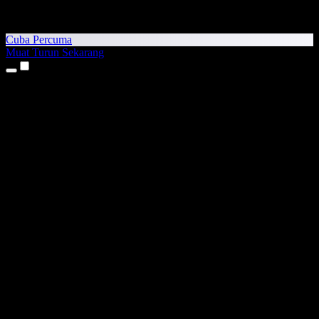
Cuba Percuma
Muat Turun Sekarang
Produk
Teks kepada Pertuturan
Aplikasi iPhone & iPad
Aplikasi Android
Sambungan Chrome
Sambungan Edge
Aplikasi Web
Aplikasi Mac
Aplikasi Windows