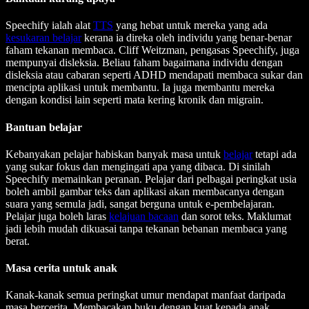
Speechify ialah alat
TTS
yang hebat untuk mereka yang ada
kesukaran belajar
kerana ia direka oleh individu yang benar-benar
faham tekanan membaca. Cliff Weitzman, pengasas Speechify, juga
mempunyai disleksia. Beliau faham bagaimana individu dengan
disleksia atau cabaran seperti ADHD mendapati membaca sukar dan
mencipta aplikasi untuk membantu. Ia juga membantu mereka
dengan kondisi lain seperti mata kering kronik dan migrain.
Bantuan belajar
Kebanyakan pelajar habiskan banyak masa untuk
belajar
tetapi ada
yang sukar fokus dan mengingati apa yang dibaca. Di sinilah
Speechify memainkan peranan. Pelajar dari pelbagai peringkat usia
boleh ambil gambar teks dan aplikasi akan membacanya dengan
suara yang semula jadi, sangat berguna untuk e-pembelajaran.
Pelajar juga boleh laras
kelajuan bacaan
dan sorot teks. Maklumat
jadi lebih mudah dikuasai tanpa tekanan bebanan membaca yang
berat.
Masa cerita untuk anak
Kanak-kanak semua peringkat umur mendapat manfaat daripada
masa bercerita. Membacakan buku dengan kuat kepada anak