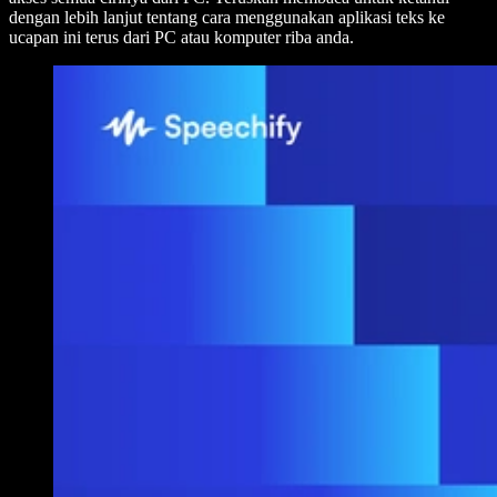
dengan lebih lanjut tentang cara menggunakan aplikasi teks ke
ucapan ini terus dari PC atau komputer riba anda.