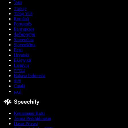
ไทย
Türkçe
Tiếng Việt
Română
Português
Български
ქართული
Slovenčina
Slovenščina
Eesti
Hrvatski
Ελληνικά
Lietuvių
עברית
Bahasa Indonesia
বাংলা
Català
اردو
Keutamaan Kuki
Terma Perkhidmatan
Dasar Privasi