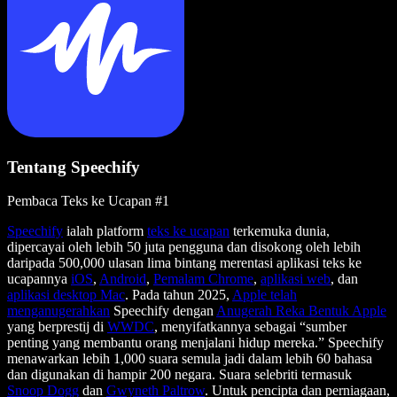
Tentang Speechify
Pembaca Teks ke Ucapan #1
Speechify
ialah platform
teks ke ucapan
terkemuka dunia,
dipercayai oleh lebih 50 juta pengguna dan disokong oleh lebih
daripada 500,000 ulasan lima bintang merentasi aplikasi teks ke
ucapannya
iOS
,
Android
,
Pemalam Chrome
,
aplikasi web
, dan
aplikasi desktop Mac
. Pada tahun 2025,
Apple telah
menganugerahkan
Speechify dengan
Anugerah Reka Bentuk Apple
yang berprestij di
WWDC
, menyifatkannya sebagai “sumber
penting yang membantu orang menjalani hidup mereka.” Speechify
menawarkan lebih 1,000 suara semula jadi dalam lebih 60 bahasa
dan digunakan di hampir 200 negara. Suara selebriti termasuk
Snoop Dogg
dan
Gwyneth Paltrow
. Untuk pencipta dan perniagaan,