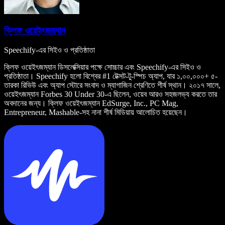
ক্লিফ ওয়েইৎজম্যান
Speechify-এর সিইও ও প্রতিষ্ঠাতা
ক্লিফ ওয়েইৎজম্যান ডিসলেক্সিয়ার পক্ষে সোচ্চার এবং Speechify-এর সিইও ও
প্রতিষ্ঠাতা। Speechify হলো বিশ্বের #1 টেক্সট-টু-স্পিচ অ্যাপ, যার ১,০০,০০০+ ৫-
তারকা রিভিউ এবং অ্যাপ স্টোরে সংবাদ ও ম্যাগাজিন শ্রেণিতে শীর্ষ স্থান। ২০১৭ সালে,
ওয়েইৎজম্যান Forbes 30 Under 30-এ ছিলেন, ওয়েব আরও সহজলভ্য করতে তার
অবদানের জন্য। ক্লিফ ওয়েইৎজম্যান EdSurge, Inc., PC Mag,
Entrepreneur, Mashable-সহ নানা শীর্ষ মিডিয়ায় আলোচিত হয়েছেন।