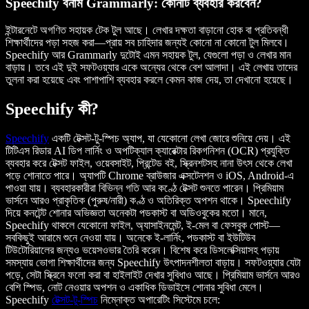
Speechify বনাম Grammarly: কোনটি ব্যবহার করবেন?
ইন্টারনেটে অগণিত সহায়ক টেক টুল আছে। লেখার দক্ষতা বাড়ানো হোক বা প্রতিবন্ধী
শিক্ষার্থীদের পড়া সহজ করা—প্রায় সব চাহিদার জন্যই কোনো না কোনো টুল মিলবে।
Speechify আর Grammarly দুটোই এমন সহায়ক টুল, যেগুলো পড়া ও লেখার মান
বাড়ায়। তবে এই দুই সফটওয়্যার একে অন্যের থেকে বেশ আলাদা। এই লেখায় তাদের
তুলনা করা হয়েছে এবং পাশাপাশি ব্যবহার করলে কেমন কাজ দেয়, তা দেখানো হয়েছে।
Speechify কী?
Speechify
একটি টেক্সট-টু-স্পিচ অ্যাপ, যা যেকোনো লেখা জোরে শুনিয়ে দেয়। এই
টিটিএস রিডার AI ডিপ লার্নিং ও অপটিক্যাল ক্যারেক্টার রিকগনিশন (OCR) প্রযুক্তি
ব্যবহার করে টেক্সট ফাইল, ওয়েবসাইট, প্রিন্টেড বই, স্ক্রিনশটসহ নানা উৎস থেকে লেখা
পড়ে শোনাতে পারে। অ্যাপটি Chrome ব্রাউজার এক্সটেনশন ও iOS, Android-এ
পাওয়া যায়। ব্যবহারকারীরা বিভিন্ন গতি আর কণ্ঠে টেক্সট শুনতে পারেন। প্রিমিয়াম
ভার্সনে আরও প্রাকৃতিক (পুরুষ/নারী) কণ্ঠ ও অতিরিক্ত অপশন থাকে। Speechify
দিয়ে কনটেন্ট শোনার অভিজ্ঞতা অনেকটা পডকাস্ট বা অডিওবুকের মতো। মানে,
Speechify থাকলে যেকোনো ফাইল, অ্যাসাইনমেন্ট, ই-মেল বা ফেসবুক পোস্ট—
সবকিছুই আরামে শুনে নেওয়া যায়। অনেকে ই-লার্নিং, পডকাস্ট বা ইউটিউব
টিউটোরিয়ালের জন্যও ভয়েসওভার তৈরি করেন। বিশেষ করে ডিসলেক্সিয়াসহ পড়ায়
সমস্যায় ভোগা শিক্ষার্থীদের জন্য Speechify উৎপাদনশীলতা বাড়ায়। সফটওয়্যার যেটা
পড়ে, সেটা স্ক্রিনে ফলো করা বা হাইলাইট দেখার সুবিধাও আছে। প্রিমিয়াম ভার্সনে আরও
বেশি স্পিড, নোট নেওয়ার অপশন ও একাধিক ডিভাইসে শোনার সুবিধা মেলে।
Speechify
টেক্সট-টু-স্পিচ
নিম্নোক্ত অপারেটিং সিস্টেমে চলে: