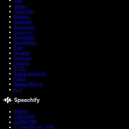
ไทย
Türkçe
Tiếng Việt
Română
Português
Български
ქართული
Slovenčina
Slovenščina
Eesti
Hrvatski
Ελληνικά
Lietuvių
עברית
Bahasa Indonesia
Català
Bahasa Melayu
اردو
কুকি পছন্দ
সেবার শর্তাবলী
গোপনীয়তা নীতি
© Speechify Inc 2026