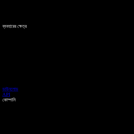
ব্যবহারের ক্ষেত্র
ডাউনলোড
API
কোম্পানি