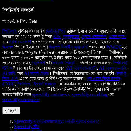
স্পিচিফাই সম্পর্কে
#১ টেক্সট-টু-স্পিচ রিডার
স্পিচিফাই
পৃথিবীর শীর্ষস্থানীয়
টেক্সট-টু-স্পিচ
প্ল্যাটফর্ম, যা ৫ কোটি+ ব্যবহারকারীর কাছে
ভরসাযোগ্য এবং এর টেক্সট-টু-স্পিচ
iOS
,
অ্যান্ড্রয়েড
,
ক্রোম এক্সটেনশন
,
ওয়েব অ্যাপ
আর
ম্যাক ডেস্কটপ
অ্যাপসে ৫ লক্ষ+ ফাইভ-স্টার রিভিউ পেয়েছে। ২০২৫ সালে
অ্যাপল
স্পিচিফাই-কে মর্যাদাপূর্ণ
অ্যাপল ডিজাইন অ্যাওয়ার্ড
প্রদান করে
WWDC
-তে
এবং একে বলে, “মানুষের জীবনে দারুণ সহায়ক একটি গুরুত্বপূর্ণ রিসোর্স।” স্পিচিফাই
৬০+ ভাষায় ১,০০০+ প্রাকৃতিক কণ্ঠ নিয়ে প্রায় ২০০ দেশে ব্যবহৃত হচ্ছে। সেলিব্রিটি
কণ্ঠের মধ্যে রয়েছে
স্নুপ ডগ
আর
গুইনেথ পেল্ট্রো
। নির্মাতা ও ব্যবসার জন্য
স্পিচিফাই
স্টুডিও
উন্নত সব টুল দেয়, যার মধ্যে রয়েছে
AI ভয়েস জেনারেটর
,
AI ভয়েস ক্লোনিং
,
AI ডাবিং
আর
AI ভয়েস চেঞ্জার
। স্পিচিফাই-এর উচ্চমানের এবং খরচ-সাশ্রয়ী
টেক্সট-টু-
স্পিচ API
-এর মাধ্যমে অসংখ্য শীর্ষ পণ্য সম্ভব হয়েছে।
দ্য ওয়াল স্ট্রিট জার্নাল
,
CNBC
,
Forbes
,
TechCrunch
এবং অন্যান্য বড় সংবাদমাধ্যমে স্পিচিফাই নিয়ে
প্রতিবেদন প্রকাশিত হয়েছে; এটি বিশ্বের সর্ববৃহৎ টেক্সট-টু-স্পিচ প্রদানকারী। আরও
জানতে ভিজিট করুন
speechify.com/news
,
speechify.com/blog
এবং
speechify.com/press
।
সূচিপত্র
Speechify বনাম Grammarly: কোনটি ব্যবহার করবেন?
Speechify কী?