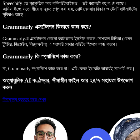
Speechify-তে প্রাকৃতিক আর কম্পিউটারাইজড—দুই ধরনেরই বহু কণ্ঠ আছে।
অডিও ইচ্ছে মতো ধীরে বা দ্রুত প্লে করা যায়, নোট নেওয়ার ফিচার ও টেক্সট হাইলাইটের
সুবিধাও আছে।
Grammarly এক্সটেনশন কিভাবে কাজ করে?
Grammarly-র এক্সটেনশন কোনো ব্রাউজারে ইনস্টল করলে সোশ্যাল মিডিয়া (যেমন
টুইটার, জিমেইল, লিঙ্কডইন)-এ সরাসরি লেখার এডিটর হিসেবে কাজ করবে।
Grammarly কি স্প্যানিশে কাজ করে?
না, Grammarly স্প্যানিশে কাজ করে না। এটি কেবল ইংরেজি ভাষায়ই সাপোর্ট দেয়।
অত্যাধুনিক AI কণ্ঠস্বর, সীমাহীন ফাইল আর ২৪/৭ সহায়তা উপভোগ
করুন
বিনামূল্যে ব্যবহার করে দেখুন