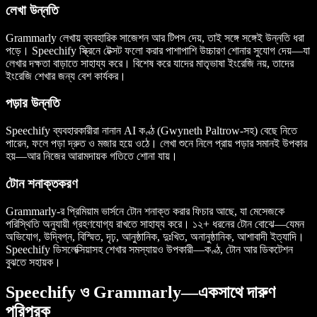
লেখা উন্নতি
Grammarly লেখায় ব্যবহারিক সাজেশন আর টিপস দেয়, তাই সঙ্গে সঙ্গেই উন্নতি ধরা
পড়ে। Speechify স্ক্রিনে টেক্সট ফলো করার পাশাপাশি উচ্চারণ শোনার সুযোগ দেয়—যা
লেখার দক্ষতা বাড়াতে সাহায্য করে। বিশেষ করে যাদের মাতৃভাষা ইংরেজি নয়, তাদের
ইংরেজি শেখার জন্য বেশ কার্যকর।
পড়ার উন্নতি
Speechify ব্যবহারকারীরা নানান AI কণ্ঠ (Gwyneth Paltrow-সহ) বেছে নিতে
পারেন, ফলে পড়া দ্রুত ও মজার হয়ে ওঠে। লেখা শুনে নিলে প্রায় পড়ার সমানই উপকার
হয়—আর নিজের আরামদায়ক গতিতে শোনা যায়।
টোন শনাক্তকরণ
Grammarly-র প্রিমিয়াম ভার্সনে টোন শনাক্ত করার ফিচার আছে, যা মেসেজকে
পরিস্থিতি অনুযায়ী গ্রহণযোগ্য রাখতে সাহায্য করে। ১২+ ধরনের টোন বোঝে—যেমন
অভিযোগ, উদ্বিগ্ন, বিস্মিত, দৃঢ়, আনুষ্ঠানিক, দুঃখিত, অনানুষ্ঠানিক, আশাবাদী ইত্যাদি।
Speechify ডিসলেক্সিয়াসহ শেখার সমস্যায়ও উপকারী—কণ্ঠ, টোন আর ডিকটেশন
বুঝতে সহায়ক।
Speechify ও Grammarly—একসাথে দারুণ
পরিপূরক