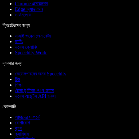
Chrome এক্সটেনশন
Edge অ্যাড-অন
ডাউনলোড
ক্রিয়েটরদের জন্য
এআই ভয়েস জেনারেটর
ডাবিং
ভয়েস ক্লোনিং
Speechify Work
ব্যবসার জন্য
ডেভেলপারদের জন্য Speechify
টিম
শিক্ষা
টেক্সট টু স্পিচ API ডকস
ভয়েস এজেন্টস API ডকস
কোম্পানি
আমাদের সম্পর্কে
যোগাযোগ
ব্লগ
ক্যারিয়ার