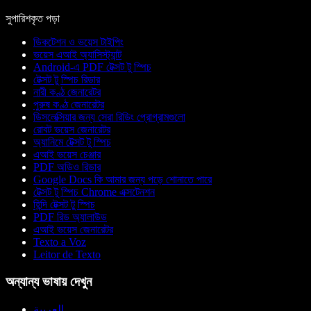
সুপারিশকৃত পড়া
ডিকটেশন ও ভয়েস টাইপিং
ভয়েস এআই অ্যাসিস্ট্যান্ট
Android-এ PDF টেক্সট টু স্পিচ
টেক্সট টু স্পিচ রিডার
নারী কণ্ঠ জেনারেটর
পুরুষ কণ্ঠ জেনারেটর
ডিসলেক্সিয়ার জন্য সেরা রিডিং প্রোগ্রামগুলো
রোবট ভয়েস জেনারেটর
অ্যানিমে টেক্সট টু স্পিচ
এআই ভয়েস চেঞ্জার
PDF অডিও রিডার
Google Docs কি আমার জন্য পড়ে শোনাতে পারে
টেক্সট টু স্পিচ Chrome এক্সটেনশন
হিন্দি টেক্সট টু স্পিচ
PDF রিড অ্যালাউড
এআই ভয়েস জেনারেটর
Texto a Voz
Leitor de Texto
অন্যান্য ভাষায় দেখুন
العربية