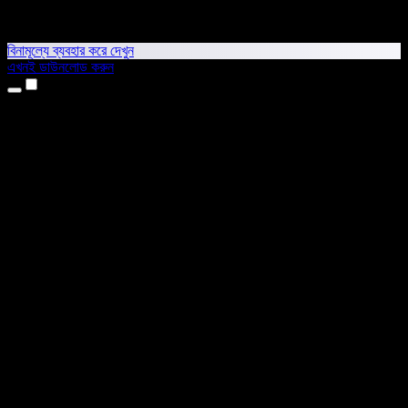
বিনামূল্যে ব্যবহার করে দেখুন
এখনই ডাউনলোড করুন
প্রোডাক্ট
টেক্সট টু স্পিচ
আইফোন ও আইপ্যাড অ্যাপ
অ্যান্ড্রয়েড অ্যাপ
ক্রোম এক্সটেনশন
এজ এক্সটেনশন
ওয়েব অ্যাপ
ম্যাক অ্যাপ
উইন্ডোজ অ্যাপ
এআই ভয়েস জেনারেটর