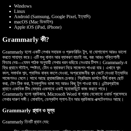
Windows
Linux
Android (Samsung, Google Pixel, ইত্যাদি)
macOS (Mac ডিভাইস)
Apple iOS (iPad, iPhone)
Grammarly কী?
Grammarly হলো একটি লেখার সহায়ক ও প্রুফরিডিং টুল, যা যোগাযোগ আরও ভালো
করতে সাহায্য করে। এটি শুধু বানান আর ব্যাকরণ যাচাই নয়, বরং আরও শক্তিশালী
ফিচার দেয়—যেমন পাঠক অনুযায়ী লেখার ধরন গুছিয়ে নেওয়ার টিপস। Grammarly-র
ফ্রি প্ল্যানে স্টাইল, স্পষ্টতা, টোন ও ব্যাকরণ নিয়ে সাজেশন পাওয়া যায়। এখানে শব্দ
বদল, সমার্থক শব্দ, প্যাসিভ বাক্য বদলে দেওয়া, অপ্রয়োজনীয় শব্দ কেটে দেওয়া ইত্যাদির
সাজেশনও মেলে। সাথে আছে প্ল্যাজারিজম চেকার। প্রিমিয়াম ভার্সনে দীর্ঘ বাক্য ছোট
করা, টোন ঠিক করা, ইনক্লুসিভ ভাষা সহ আরও কিছু টুল পাওয়া যায়। এন্টারপ্রাইজ
প্ল্যানে একাধিক টিম মেম্বার একসাথে একই অ্যাকাউন্টে কাজ করতে পারে।
Grammarly হলো ব্রাউজার, Microsoft Word বা প্রায় যেকোনো ওয়ার্ড প্রসেসরে
লেখার দারুণ সঙ্গী। মোবাইল, ডেস্কটপ প্লাগ-ইন আর ব্রাউজার এক্সটেনশনও আছে।
Grammarly প্ল্যান ও মূল্য
Grammarly তিনটি প্ল্যান দেয়: