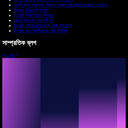
আপনি কথা বলার সময় কীভাবে একজন আমেরিকানের মতো শোনাবেন
কিভাবে কুইজলেট শুনবেন
ইংরেজি পড়া শিখবেন কীভাবে
এক্সেন্ট কমানোর সেরা ৫টি টুল
ইংরেজি শোনার চর্চার জন্য সেরা টেক টুলস
ইংরেজি শুনে অনুশীলনের সেরা টেকনিক
সাম্প্রতিক ব্লগ
সব দেখুন