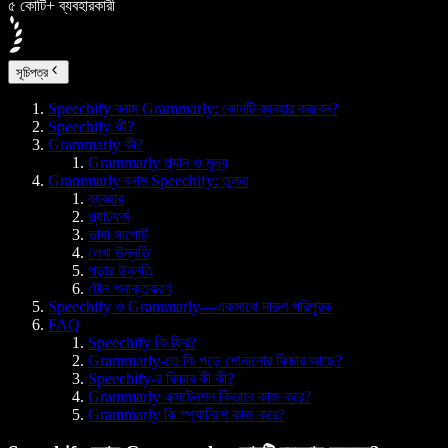
৫ কোটি+ ব্যবহারকারী
সূচিপত্র
Speechify বনাম Grammarly: কোনটি ব্যবহার করবেন?
Speechify কী?
Grammarly কী?
Grammarly প্ল্যান ও মূল্য
Grammarly বনাম Speechify: তুলনা
ব্যবহার
প্ল্যাটফর্ম
ভাষা সাপোর্ট
লেখা উন্নতি
পড়ার উন্নতি
টোন শনাক্তকরণ
Speechify ও Grammarly—একসাথে দারুণ পরিপূরক
FAQ
Speechify কি ফ্রি?
Grammarly-তে কি পড়ে শোনানোর ফিচার আছে?
Speechify-র ফিচার কী কী?
Grammarly এক্সটেনশন কিভাবে কাজ করে?
Grammarly কি স্প্যানিশে কাজ করে?