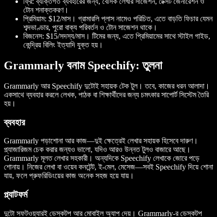
ফ্রি: ব্যক্তিগত ব্যবহারের জন্য, বেসিক লেখার সাজেশন, টেক্সট জেনারেশন ও
টোন শনাক্তকরণ।
প্রিমিয়াম: $12/মাস। গ্রামারলি প্লাস নামেও পরিচিত, এতে বাড়তি ফিচার যেমন
শব্দভাণ্ডার, পুরো বাক্য পরিবর্তন ও টোন সাজেশন থাকে।
বিজনেস: $15/সদস্য/মাস। টিমের জন্য, এতে প্রিমিয়ামের সাথে স্টাইল গাইড,
কেন্দ্রিয় বিলিং ইত্যাদি যুক্ত হয়।
Grammarly বনাম Speechify: তুলনা
Grammarly আর Speechify দুটোই সহায়ক টেক টুল। তবে, কাজের ধরন আলাদা।
একসাথে ব্যবহার করলে লেখক, পাঠক বা শিক্ষার্থীদের জন্য চমৎকার সাপোর্ট সিস্টেম তৈরি
হয়।
ব্যবহার
Grammarly পড়াশোনা আর কাজ—দুই ক্ষেত্রেই লেখার সহায়ক হিসেবে দারুণ।
প্ল্যাজারিজম চেক করার জন্যও ভালো, যদিও আরও উন্নত টুলও বাজারে আছে।
Grammarly মূলত লেখার সহকারী। অন্যদিকে Speechify লেখাকে জোরে পড়ে
শোনায়। নিজের লেখা বা ওয়েব কনটেন্ট, ই-মেল, মেসেজ—সবই Speechify দিয়ে শোনা
যায়, ফলে প্রুফরিডিংয়ের কাজ অনেক সহজ হয়ে যায়।
প্ল্যাটফর্ম
দুটো সফটওয়্যারই ডেস্কটপ আর মোবাইল অ্যাপ দেয়। Grammarly-র ডেস্কটপ