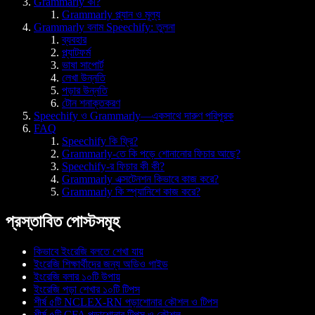
Grammarly কী?
Grammarly প্ল্যান ও মূল্য
Grammarly বনাম Speechify: তুলনা
ব্যবহার
প্ল্যাটফর্ম
ভাষা সাপোর্ট
লেখা উন্নতি
পড়ার উন্নতি
টোন শনাক্তকরণ
Speechify ও Grammarly—একসাথে দারুণ পরিপূরক
FAQ
Speechify কি ফ্রি?
Grammarly-তে কি পড়ে শোনানোর ফিচার আছে?
Speechify-র ফিচার কী কী?
Grammarly এক্সটেনশন কিভাবে কাজ করে?
Grammarly কি স্প্যানিশে কাজ করে?
প্রস্তাবিত পোস্টসমূহ
কিভাবে ইংরেজি বলতে শেখা যায়
ইংরেজি শিক্ষার্থীদের জন্য অডিও গাইড
ইংরেজি বলার ১০টি উপায়
ইংরেজি পড়া শেখার ১০টি টিপস
শীর্ষ ৫টি NCLEX-RN পড়াশোনার কৌশল ও টিপস
শীর্ষ ৫টি CFA পড়াশোনার টিপস ও কৌশল