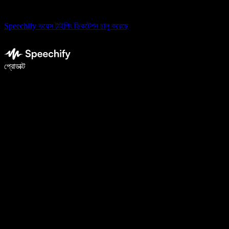
Speechify ভয়েস টাইপিং ডিকটেশন চালু করেছে
ভয়েস টাইপিং দিয়ে ৫ গুণ দ্রুত লিখুন
প্রোডাক্ট
আরও জানুন