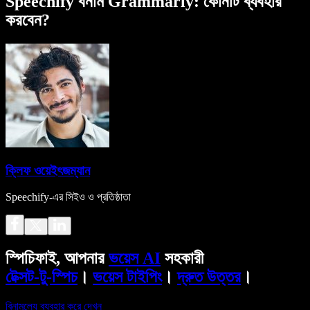
Speechify বনাম Grammarly: কোনটি ব্যবহার
করবেন?
ক্লিফ ওয়েইৎজম্যান
Speechify-এর সিইও ও প্রতিষ্ঠাতা
স্পিচিফাই, আপনার
ভয়েস AI
সহকারী
টেক্সট-টু-স্পিচ
।
ভয়েস টাইপিং
।
দ্রুত উত্তর
।
বিনামূল্যে ব্যবহার করে দেখুন