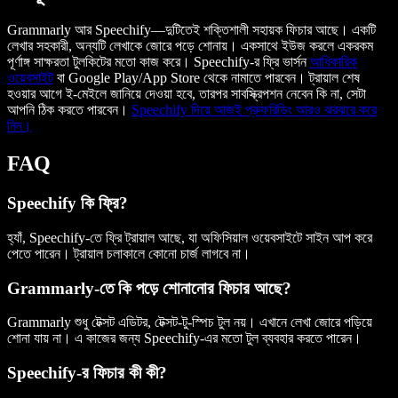
Grammarly আর Speechify—দুটিতেই শক্তিশালী সহায়ক ফিচার আছে। একটি
লেখার সহকারী, অন্যটি লেখাকে জোরে পড়ে শোনায়। একসাথে ইউজ করলে একরকম
পূর্ণাঙ্গ সাক্ষরতা টুলকিটের মতো কাজ করে। Speechify-র ফ্রি ভার্সন
আধিকারিক
ওয়েবসাইট
বা Google Play/App Store থেকে নামাতে পারবেন। ট্রায়াল শেষ
হওয়ার আগে ই-মেইলে জানিয়ে দেওয়া হবে, তারপর সাবস্ক্রিপশন নেবেন কি না, সেটা
আপনি ঠিক করতে পারবেন।
Speechify দিয়ে আজই প্রুফরিডিং আরও ঝরঝরে করে
নিন।
FAQ
Speechify কি ফ্রি?
হ্যাঁ, Speechify-তে ফ্রি ট্রায়াল আছে, যা অফিসিয়াল ওয়েবসাইটে সাইন আপ করে
পেতে পারেন। ট্রায়াল চলাকালে কোনো চার্জ লাগবে না।
Grammarly-তে কি পড়ে শোনানোর ফিচার আছে?
Grammarly শুধু টেক্সট এডিটর, টেক্সট-টু-স্পিচ টুল নয়। এখানে লেখা জোরে পড়িয়ে
শোনা যায় না। এ কাজের জন্য Speechify-এর মতো টুল ব্যবহার করতে পারেন।
Speechify-র ফিচার কী কী?