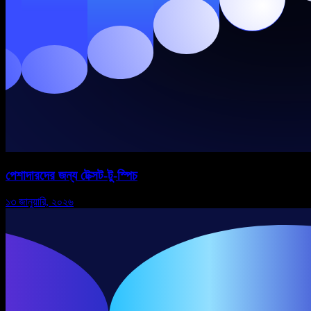
পেশাদারদের জন্য টেক্সট-টু-স্পিচ
১৩ জানুয়ারি, ২০২৬