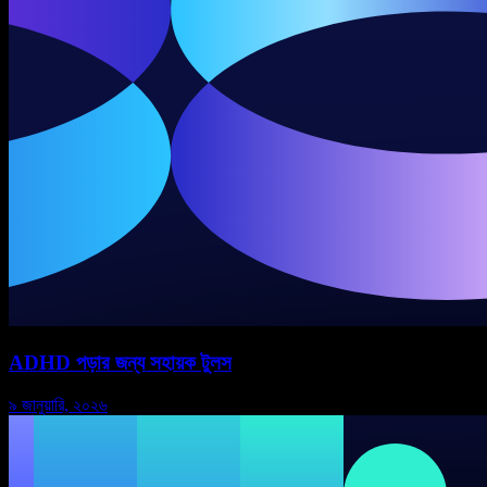
ADHD পড়ার জন্য সহায়ক টুলস
৯ জানুয়ারি, ২০২৬