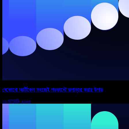
যেকোনো আর্টিকেল সহজেই পডকাস্টে রূপান্তর করার উপায়
১৩ জানুয়ারি, ২০২৬