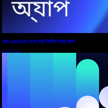
কেন Speechify হলো সেরা ইমার্সিভ পড়ার অ্যাপ
১৯ মার্চ, ২০২৬