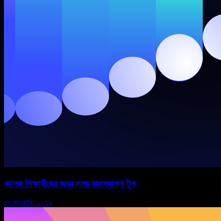
কলেজ শিক্ষার্থীদের জন্য সময় ব্যবস্থাপনা টুল
১৭ জানুয়ারি, ২০২৬