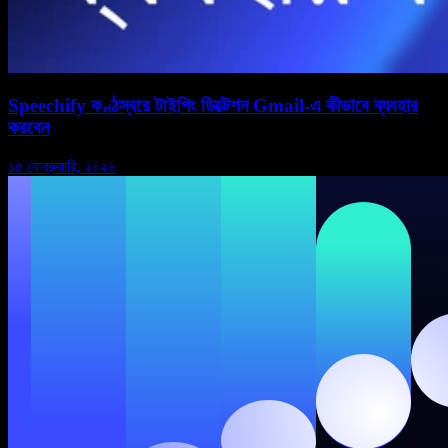
Speechify কণ্ঠস্বরে টাইপিং ডিক্টেশন Gmail-এ কীভাবে ব্যবহার
করবেন
১৫ ফেব্রুয়ারি, ২০২৬