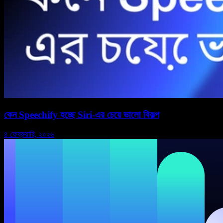
কেন Speechify হচ্ছে Siri-এর চেয়ে ভালো বিকল্প
৪ ফেব্রুয়ারি, ২০২৬