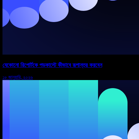
যেকোনো রিপোর্টকে পডকাস্টে কীভাবে রূপান্তর করবেন
১৮ জানুয়ারি, ২০২৬