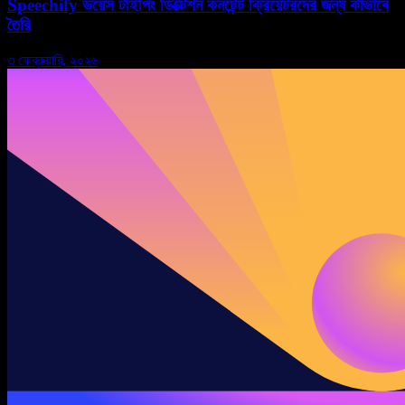
Speechify ভয়েস টাইপিং ডিক্টেশন কনটেন্ট ক্রিয়েটরদের জন্য কীভাবে
তৈরি
৩ ফেব্রুয়ারি, ২০২৬