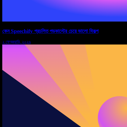
কেন Speechify প্রচলিত পডকাস্টের চেয়ে ভালো বিকল্প
২ ফেব্রুয়ারি, ২০২৬