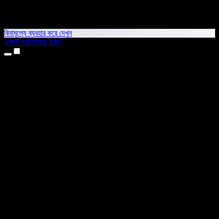
বিনামূল্যে ব্যবহার করে দেখুন
এখনই ডাউনলোড করুন
প্রোডাক্ট
টেক্সট টু স্পিচ
আইফোন ও আইপ্যাড অ্যাপ
অ্যান্ড্রয়েড অ্যাপ
ক্রোম এক্সটেনশন
এজ এক্সটেনশন
ওয়েব অ্যাপ
ম্যাক অ্যাপ
উইন্ডোজ অ্যাপ