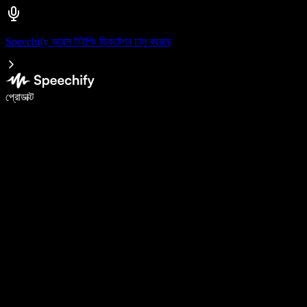
Speechify ভয়েস টাইপিং ডিকটেশন চালু করেছে
ভয়েস টাইপিং দিয়ে ৫ গুণ দ্রুত লিখুন
প্রোডাক্ট
আরও জানুন