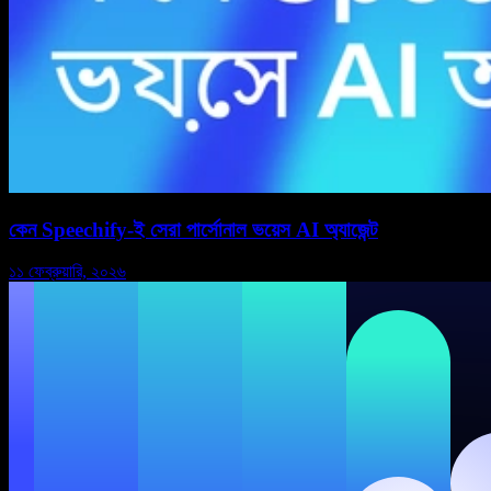
কেন Speechify-ই সেরা পার্সোনাল ভয়েস AI অ্যাজেন্ট
১১ ফেব্রুয়ারি, ২০২৬