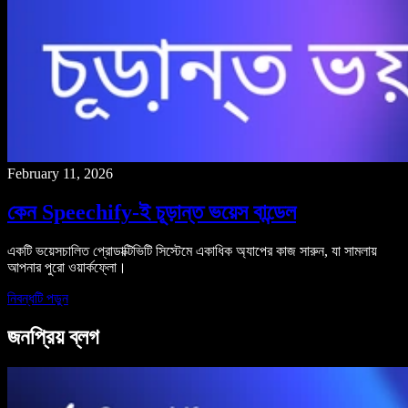
February 11, 2026
কেন Speechify-ই চূড়ান্ত ভয়েস বান্ডেল
একটি ভয়েসচালিত প্রোডাক্টিভিটি সিস্টেমে একাধিক অ্যাপের কাজ সারুন, যা সামলায়
আপনার পুরো ওয়ার্কফ্লো।
নিবন্ধটি পড়ুন
জনপ্রিয় ব্লগ