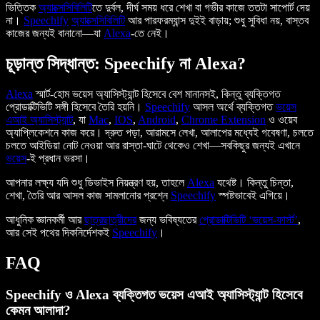
ভিত্তিক
অ্যাক্সেসিবিলিটি
তে দুর্বল, দীর্ঘ সময় ধরে শেখা বা গভীর কাজে ততটা সাপোর্ট দেয়
না।
Speechify
অ্যাক্সেসিবিলিটি
আর পারফরম্যান্স দুইই বাড়ায়; শুধু সুবিধা নয়, বাস্তব
কাজের জন্যই বানানো—যা
Alexa
-তে নেই।
চূড়ান্ত সিদ্ধান্ত: Speechify না Alexa?
Alexa
স্মার্ট-হোম ভয়েস অ্যাসিস্ট্যান্ট হিসেবে বেশ মানানসই, কিন্তু ব্যক্তিগত
প্রোডাক্টিভিটি সঙ্গী হিসেবে তৈরি হয়নি।
Speechify
আসল অর্থে ব্যক্তিগত
ভয়েস
এআই অ্যাসিস্ট্যান্ট
, যা
Mac
,
IOS
,
Android
,
Chrome Extension
ও ওয়েব
অ্যাপ্লিকেশনে কাজ করে। দ্রুত পড়া, আরামসে লেখা, আলাপের মধ্যেই গবেষণা, চলতে
চলতে আইডিয়া নোট নেওয়া আর রাস্তা-ঘাটে থেকেও শেখা—সবকিছুর জন্যই এখানে
ভয়েস
-ই প্রধান ভরসা।
আপনার লক্ষ্য যদি শুধু ডিভাইস নিয়ন্ত্রণ হয়, তাহলে
Alexa
যথেষ্ট। কিন্তু চিন্তা,
শেখা, তৈরি আর আসল কাজ সামলানোর প্রশ্নে
Speechify
স্পষ্টভাবেই এগিয়ে।
আধুনিক জ্ঞানকর্মী আর
ছাত্রছাত্রীদের
জন্য ভবিষ্যতের
প্রোডাক্টিভিটি ‘ভয়েস-ফার্স্ট’
,
আর সেই পথের দিকনির্দেশকই
Speechify
।
FAQ
Speechify ও Alexa ব্যক্তিগত ভয়েস এআই অ্যাসিস্ট্যান্ট হিসেবে
কেমন আলাদা?