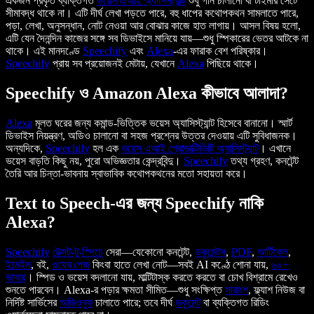
একজন প্রকৃত ব্যক্তিগত
ভয়েস এআই অ্যাসিস্ট্যান্ট
শুধু গান চালানো বা টাইমার সেটে
সীমাবদ্ধ থাকে না। এটি দীর্ঘ লেখা পড়তে পারে, বহু ধাপের কথোপকথন সামলাতে পারে,
পড়া, লেখা, অনুসন্ধান, নোট নেওয়া আর বোঝার কাজে হাত লাগায়। আসল বিষয় হলো,
এটি যেন দৈনন্দিন কাজের সঙ্গে সব ডিভাইসে মানিয়ে যায়—শুধু স্পিকারের ভেতর আটকে না
থাকে। এই মানদণ্ডে
Speechify
এবং
Alexa
-এর ফারাক বেশ পরিষ্কার।
Speechify
প্রায় সব প্রয়োজনই মেটায়, যেখানে
Alexa
পিছিয়ে থাকে।
Speechify ও Amazon Alexa কীভাবে আলাদা?
Alexa
মূলত ঘরের জন্য কমান্ড-ভিত্তিক ভয়েস অ্যাসিস্ট্যান্ট হিসেবে বানানো। স্মার্ট
ডিভাইস নিয়ন্ত্রণ, অডিও চালানো বা সহজ প্রশ্নের উত্তর দেওয়ায় এটি সুবিধাজনক।
অন্যদিকে,
Speechify
হল এক
ভয়েস এআই প্রোডাক্টিভিটি অ্যাসিস্ট্যান্ট
। এখানে
ভয়েস বাড়তি কিছু নয়, পুরো অভিজ্ঞতার কেন্দ্রবিন্দু।
Speechify
তথ্য গ্রহণ, কনটেন্ট
তৈরি আর চিন্তা-ভাবনায় স্বাভাবিক কথোপকথনের মতো সহায়তা করে।
Text to Speech-এর জন্য Speechify নাকি
Alexa?
Speechify
টেক্সট-টু-স্পিচে
সেরা—যেকোনো কনটেন্ট,
ডকুমেন্টস
,
PDF
,
আর্টিকেল
,
ইমেইল
, বই,
ওয়েব পেজ
কিংবা হাতে লেখা নোট—সবই AI কণ্ঠে শোনা যায়,
৬০+
ভাষায়
। স্পিড ও ভয়েস বদলানো যায়, মাল্টিটাস্ক করতে করতে বা চোখ বিশ্রামে রেখেও
শুনতে পারবেন। Alexa-র পড়ার ক্ষমতা সীমিত—শুধু সংক্ষিপ্ত
সারাংশ
, ফ্ল্যাশ নিউজ বা
নির্দিষ্ট সার্ভিসের
অডিওবুক
চালাতে পারে; তবে দীর্ঘ
ডকুমেন্ট
বা ব্যক্তিগত রিডিং