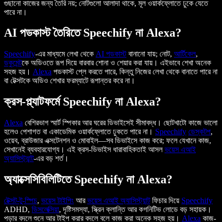
গুছানো কাজের জন্য তৈরি নয়; নোটগুলো আলাদা থাকে, মূল ওয়ার্কফ্লোতে ঢুকে যেতে
পারে না।
AI পডকাস্ট তৈরিতে Speechify না Alexa?
Speechify
-এর মাধ্যমে লেখা থেকে
AI পডকাস্ট
বানানো যায়; নোট,
আর্টিকেল
,
ডকুমেন্ট
কে অডিওতে রূপ দিয়ে বারবার শোনা ও শেয়ার করা যায়। এইভাবে শেখা অনেক
সহজ হয়।
Alexa
পডকাস্ট প্লে করতে পারে, কিন্তু নিজের লেখা থেকে বানাতে পারে না
বা টেক্সটকে অডিও শেখার ফরম্যাটে রূপান্তর করে না।
ক্রস-প্ল্যাটফর্মে Speechify না Alexa?
Alexa
বেশিরভাগ স্মার্ট স্পিকার আর ঘরের ডিভাইসেই সীমাবদ্ধ। ছোটখাটো কাজে ভালো
হলেও পেশাগত বা একাডেমিক ওয়ার্কফ্লোতে ঢুকতে পারে না।
Speechify
ডেস্কটপ
,
ওয়েব, ব্রাউজার এক্সটেনশন ও মোবাইল—সব ডিভাইসে কাজ করে; ফলে যেখানে কাজ,
সেখানেই ব্যবহারযোগ্য। এই ক্রস-ডিভাইস ধারাবাহিকতাই আসল
ভয়েস এআই
অ্যাসিস্ট্যান্ট
-এর বড় শর্ত।
অ্যাক্সেসিবিলিটিতে Speechify না Alexa?
টেক্সট-টু-স্পিচ
,
ভয়েস টাইপিং
আর
ভয়েস এআই অ্যাসিস্ট্যান্ট
ফিচার দিয়ে
Speechify
ADHD,
ডিসলেক্সিয়া
, দৃষ্টিসমস্যা, স্ক্রিন ক্লান্তি আর কগনিটিভ লোডে বড় সহায়ক।
পড়ার বদলে শুনে আর টাইপ করার বদলে বলে কাজ করা অনেক সহজ হয়।
Alexa
কাজ-