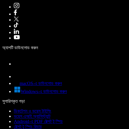
অ্যাপটি ডাউনলোড করুন
macOS-এ ডাউনলোড করুন
Windows-এ ডাউনলোড করুন
সুপারিশকৃত পড়া
ডিকটেশন ও ভয়েস টাইপিং
ভয়েস এআই অ্যাসিস্ট্যান্ট
Android-এ PDF টেক্সট টু স্পিচ
টেক্সট টু স্পিচ রিডার