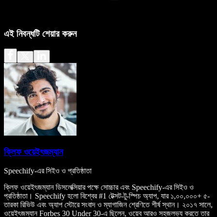
এই নিবন্ধটি শেয়ার করুন
ক্লিফ ওয়েইৎজম্যান
Speechify-এর সিইও ও প্রতিষ্ঠাতা
ক্লিফ ওয়েইৎজম্যান ডিসলেক্সিয়ার পক্ষে সোচ্চার এবং Speechify-এর সিইও ও
প্রতিষ্ঠাতা। Speechify হলো বিশ্বের #1 টেক্সট-টু-স্পিচ অ্যাপ, যার ১,০০,০০০+ ৫-
তারকা রিভিউ এবং অ্যাপ স্টোরে সংবাদ ও ম্যাগাজিন শ্রেণিতে শীর্ষ স্থান। ২০১৭ সালে,
ওয়েইৎজম্যান Forbes 30 Under 30-এ ছিলেন, ওয়েব আরও সহজলভ্য করতে তার