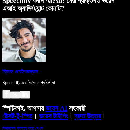
Speechify বনাম Alexa: সেরা ব্যক্তিগত ভয়েস
এআই অ্যাসিস্ট্যান্ট কোনটি?
ক্লিফ ওয়েইৎজম্যান
Speechify-এর সিইও ও প্রতিষ্ঠাতা
স্পিচিফাই, আপনার
ভয়েস AI
সহকারী
টেক্সট-টু-স্পিচ
।
ভয়েস টাইপিং
।
দ্রুত উত্তর
।
বিনামূল্যে ব্যবহার করে দেখুন