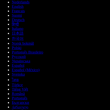
Nederlands
English
Français
Suomi
Deutsch
हिन्दी
Italiano
日本語
한국어
Norsk bokmål
Polski
Português Brasileiro
Русский
Українська
Español
Español (México)
Svenska
ไทย
Türkçe
Tiếng Việt
Română
Português
Български
ქართული