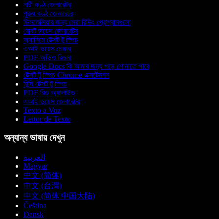
নারী কণ্ঠ জেনারেটর
পুরুষ কণ্ঠ জেনারেটর
ডিসলেক্সিয়ার জন্য সেরা রিডিং প্রোগ্রামগুলো
রোবট ভয়েস জেনারেটর
অ্যানিমে টেক্সট টু স্পিচ
এআই ভয়েস চেঞ্জার
PDF অডিও রিডার
Google Docs কি আমার জন্য পড়ে শোনাতে পারে
টেক্সট টু স্পিচ Chrome এক্সটেনশন
হিন্দি টেক্সট টু স্পিচ
PDF রিড অ্যালাউড
এআই ভয়েস জেনারেটর
Texto a Voz
Leitor de Texto
অন্যান্য ভাষায় দেখুন
العربية
Magyar
中文 (简体)
中文 (台灣)
中文 (简体 中国大陆)
Čeština
Dansk