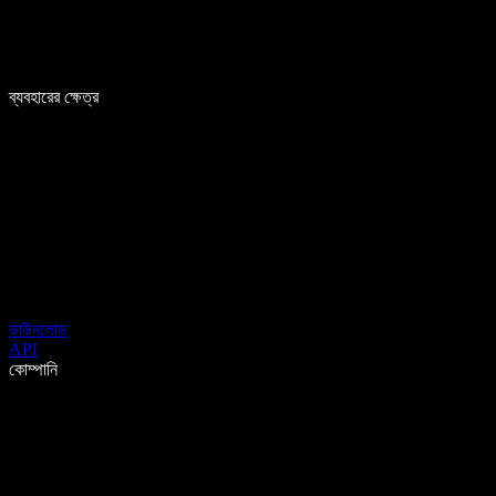
ব্যবহারের ক্ষেত্র
ডাউনলোড
API
কোম্পানি