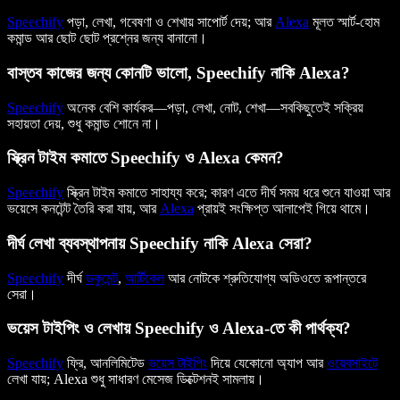
Speechify
পড়া, লেখা, গবেষণা ও শেখায় সাপোর্ট দেয়; আর
Alexa
মূলত স্মার্ট-হোম
কমান্ড আর ছোট ছোট প্রশ্নের জন্য বানানো।
বাস্তব কাজের জন্য কোনটি ভালো, Speechify নাকি Alexa?
Speechify
অনেক বেশি কার্যকর—পড়া, লেখা, নোট, শেখা—সবকিছুতেই সক্রিয়
সহায়তা দেয়, শুধু কমান্ড শোনে না।
স্ক্রিন টাইম কমাতে Speechify ও Alexa কেমন?
Speechify
স্ক্রিন টাইম কমাতে সাহায্য করে; কারণ এতে দীর্ঘ সময় ধরে শুনে যাওয়া আর
ভয়েসে কনটেন্ট তৈরি করা যায়, আর
Alexa
প্রায়ই সংক্ষিপ্ত আলাপেই গিয়ে থামে।
দীর্ঘ লেখা ব্যবস্থাপনায় Speechify নাকি Alexa সেরা?
Speechify
দীর্ঘ
ডকুমেন্ট
,
আর্টিকেল
আর নোটকে শ্রুতিযোগ্য অডিওতে রূপান্তরে
সেরা।
ভয়েস টাইপিং ও লেখায় Speechify ও Alexa-তে কী পার্থক্য?
Speechify
ফ্রি, আনলিমিটেড
ভয়েস টাইপিং
দিয়ে যেকোনো অ্যাপ আর
ওয়েবসাইটে
লেখা যায়; Alexa শুধু সাধারণ মেসেজ ডিক্টেশনই সামলায়।