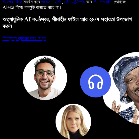
Speechify
সমর্থন করে
ভয়েস টাইপিং
,
টেক্সট-টু-স্পিচ
আর
AI পডকাস্ট
তৈরিকে;
Alexa নিজে কনটেন্ট বানাতে পারে না।
অত্যাধুনিক AI কণ্ঠস্বর, সীমাহীন ফাইল আর ২৪/৭ সহায়তা উপভোগ
করুন
বিনামূল্যে ব্যবহার করে দেখুন