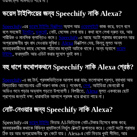
ওয়ার্কফ্লো সামলাতে পারে না।
ভয়েস টাইপিংয়ের জন্য Speechify নাকি Alexa?
Speechify
-এর
ভয়েস টাইপিং ডিক্টেশন
অ্যাপ আর
ওয়েবসাইটে
কাজ করে, ফলে বলে
বলে সহজেই
ইমেইল
,
ডকুমেন্ট
, নোট, মেসেজ লেখা যায়। কথা বলে লেখা দ্রুত হয়, আর
শারীরিক ও মানসিক ক্লান্তিও কমে।
Speechify
-এ আছে অটো গ্রামার কারেকশন আর
অপ্রয়োজনীয় শব্দ বাদ দেওয়ার সুবিধা।
Alexa
ডিক্টেশন দেয়, কিন্তু মূলত অন্য
ব্যবহারকারীদের কাছে মেসেজ পাঠানোর মধ্যেই আটকে থাকে। অন্য অ্যাপে
ভয়েস
টাইপিং
, ফরম্যাটিং আর এডিট করার সুযোগ খুবই কম।
বহু ধাপে কথোপকথনে Speechify নাকি Alexa শ্রেষ্ঠ?
Speechify
-এ বহু টার্ন, প্রসঙ্গভিত্তিক আলাপ করা যায়; ফলোআপ প্রশ্ন, ব্যাখ্যা আর
বিস্তারিত আলোচনায় এটি দারুণ কাজ দেয়। গবেষণা,
শেখা
, আইডিয়া জেনারেট বা
অডিও শুনে পড়ার অভ্যাস গড়তে উপযোগী। বিপরীতে,
Alexa
মূলত একবারের ছোট
প্রশ্নের জন্যই দক্ষ; ধারাবাহিক আলাপে প্রসঙ্গ ধরে রাখতে পারে না।
নোট-নেওয়ার জন্য Speechify নাকি Alexa?
Speechify-এর
ভয়েস টাইপিং
ফিচার AI-ভিত্তিক নোট-টেকার হিসেবে কাজ করে;
ব্যবহারকারীর কথাকে বিভিন্ন প্ল্যাটফর্মে নির্ভুল টেক্সটে রূপান্তর করে। নোটে অটো গ্রামার
ঠিক হয় আর অপ্রয়োজনীয় শব্দ কেটে যায়। Alexa-র নোট ফিচার খুবই সীমিত, আর