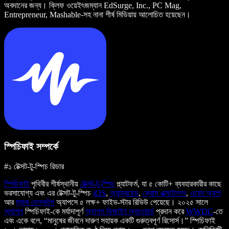
অবদানের জন্য। ক্লিফ ওয়েইৎজম্যান EdSurge, Inc., PC Mag,
Entrepreneur, Mashable-সহ নানা শীর্ষ মিডিয়ায় আলোচিত হয়েছেন।
স্পিচিফাই সম্পর্কে
#১ টেক্সট-টু-স্পিচ রিডার
স্পিচিফাই
পৃথিবীর শীর্ষস্থানীয়
টেক্সট-টু-স্পিচ
প্ল্যাটফর্ম, যা ৫ কোটি+ ব্যবহারকারীর কাছে
ভরসাযোগ্য এবং এর টেক্সট-টু-স্পিচ
iOS
,
অ্যান্ড্রয়েড
,
ক্রোম এক্সটেনশন
,
ওয়েব অ্যাপ
আর
ম্যাক ডেস্কটপ
অ্যাপসে ৫ লক্ষ+ ফাইভ-স্টার রিভিউ পেয়েছে। ২০২৫ সালে
অ্যাপল
স্পিচিফাই-কে মর্যাদাপূর্ণ
অ্যাপল ডিজাইন অ্যাওয়ার্ড
প্রদান করে
WWDC
-তে
এবং একে বলে, “মানুষের জীবনে দারুণ সহায়ক একটি গুরুত্বপূর্ণ রিসোর্স।” স্পিচিফাই