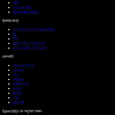
ডাবিং
ভয়েস ক্লোনিং
Speechify Work
ব্যবসার জন্য
ডেভেলপারদের জন্য Speechify
টিম
শিক্ষা
টেক্সট টু স্পিচ API ডকস
ভয়েস এজেন্টস API ডকস
কোম্পানি
আমাদের সম্পর্কে
যোগাযোগ
ব্লগ
ক্যারিয়ার
অ্যাফিলিয়েট
সাহায্য
স্ট্যাটাস
প্রেস
ব্র্যান্ড কিট
Speechify-কে অনুসরণ করুন