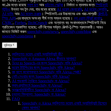
৬০+ ভাষায় ১,০০০+ প্রাকৃতিক কণ্ঠ নিয়ে প্রায় ২০০ দেশে ব্যবহৃত হচ্ছে। সেলিব্রিটি
কণ্ঠের মধ্যে রয়েছে
স্নুপ ডগ
আর
গুইনেথ পেল্ট্রো
। নির্মাতা ও ব্যবসার জন্য
স্পিচিফাই
স্টুডিও
উন্নত সব টুল দেয়, যার মধ্যে রয়েছে
AI ভয়েস জেনারেটর
,
AI ভয়েস ক্লোনিং
,
AI ডাবিং
আর
AI ভয়েস চেঞ্জার
। স্পিচিফাই-এর উচ্চমানের এবং খরচ-সাশ্রয়ী
টেক্সট-টু-
স্পিচ API
-এর মাধ্যমে অসংখ্য শীর্ষ পণ্য সম্ভব হয়েছে।
দ্য ওয়াল স্ট্রিট জার্নাল
,
CNBC
,
Forbes
,
TechCrunch
এবং অন্যান্য বড় সংবাদমাধ্যমে স্পিচিফাই নিয়ে
প্রতিবেদন প্রকাশিত হয়েছে; এটি বিশ্বের সর্ববৃহৎ টেক্সট-টু-স্পিচ প্রদানকারী। আরও
জানতে ভিজিট করুন
speechify.com/news
,
speechify.com/blog
এবং
speechify.com/press
।
সূচিপত্র
ব্যক্তিগত ভয়েস এআই অ্যাসিস্ট্যান্ট কী?
Speechify ও Amazon Alexa কীভাবে আলাদা?
Text to Speech-এর জন্য Speechify নাকি Alexa?
ভয়েস টাইপিংয়ের জন্য Speechify নাকি Alexa?
বহু ধাপে কথোপকথনে Speechify নাকি Alexa শ্রেষ্ঠ?
নোট-নেওয়ার জন্য Speechify নাকি Alexa?
AI পডকাস্ট তৈরিতে Speechify না Alexa?
ক্রস-প্ল্যাটফর্মে Speechify না Alexa?
অ্যাক্সেসিবিলিটিতে Speechify না Alexa?
চূড়ান্ত সিদ্ধান্ত: Speechify না Alexa?
FAQ
Speechify ও Alexa ব্যক্তিগত ভয়েস এআই অ্যাসিস্ট্যান্ট হিসেবে
কেমন আলাদা?