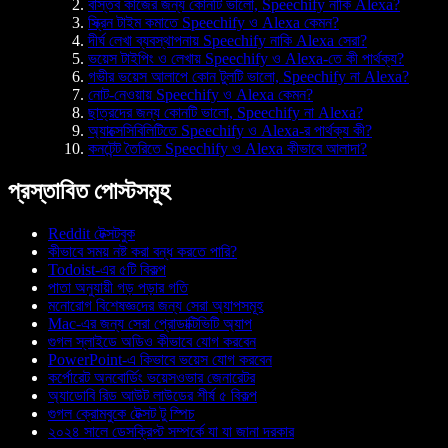
বাস্তব কাজের জন্য কোনটি ভালো, Speechify নাকি Alexa?
স্ক্রিন টাইম কমাতে Speechify ও Alexa কেমন?
দীর্ঘ লেখা ব্যবস্থাপনায় Speechify নাকি Alexa সেরা?
ভয়েস টাইপিং ও লেখায় Speechify ও Alexa-তে কী পার্থক্য?
গভীর ভয়েস আলাপে কোন টুলটি ভালো, Speechify না Alexa?
নোট-নেওয়ায় Speechify ও Alexa কেমন?
ছাত্রদের জন্য কোনটি ভালো, Speechify না Alexa?
অ্যাক্সেসিবিলিটিতে Speechify ও Alexa-র পার্থক্য কী?
কনটেন্ট তৈরিতে Speechify ও Alexa কীভাবে আলাদা?
প্রস্তাবিত পোস্টসমূহ
Reddit টেক্সটবুক
কীভাবে সময় নষ্ট করা বন্ধ করতে পারি?
Todoist-এর ৫টি বিকল্প
পাতা অনুযায়ী গড় পড়ার গতি
মনোরোগ বিশেষজ্ঞদের জন্য সেরা অ্যাপসমূহ
Mac-এর জন্য সেরা প্রোডাক্টিভিটি অ্যাপ
গুগল স্লাইডে অডিও কীভাবে যোগ করবেন
PowerPoint-এ কিভাবে ভয়েস যোগ করবেন
কর্পোরেট অনবোর্ডিং ভয়েসওভার জেনারেটর
অ্যাডোবি রিড আউট লাউডের শীর্ষ ৫ বিকল্প
গুগল ক্রোমবুকে টেক্সট টু স্পিচ
২০২৪ সালে ডেসক্রিপ্ট সম্পর্কে যা যা জানা দরকার