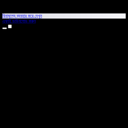
বিনামূল্যে ব্যবহার করে দেখুন
এখনই ডাউনলোড করুন
প্রোডাক্ট
টেক্সট টু স্পিচ
আইফোন ও আইপ্যাড অ্যাপ
অ্যান্ড্রয়েড অ্যাপ
ক্রোম এক্সটেনশন
এজ এক্সটেনশন
ওয়েব অ্যাপ
ম্যাক অ্যাপ
উইন্ডোজ অ্যাপ
এআই ভয়েস জেনারেটর