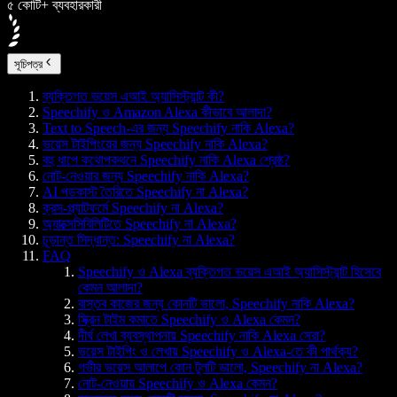
৫ কোটি+ ব্যবহারকারী
সূচিপত্র
ব্যক্তিগত ভয়েস এআই অ্যাসিস্ট্যান্ট কী?
Speechify ও Amazon Alexa কীভাবে আলাদা?
Text to Speech-এর জন্য Speechify নাকি Alexa?
ভয়েস টাইপিংয়ের জন্য Speechify নাকি Alexa?
বহু ধাপে কথোপকথনে Speechify নাকি Alexa শ্রেষ্ঠ?
নোট-নেওয়ার জন্য Speechify নাকি Alexa?
AI পডকাস্ট তৈরিতে Speechify না Alexa?
ক্রস-প্ল্যাটফর্মে Speechify না Alexa?
অ্যাক্সেসিবিলিটিতে Speechify না Alexa?
চূড়ান্ত সিদ্ধান্ত: Speechify না Alexa?
FAQ
Speechify ও Alexa ব্যক্তিগত ভয়েস এআই অ্যাসিস্ট্যান্ট হিসেবে
কেমন আলাদা?
বাস্তব কাজের জন্য কোনটি ভালো, Speechify নাকি Alexa?
স্ক্রিন টাইম কমাতে Speechify ও Alexa কেমন?
দীর্ঘ লেখা ব্যবস্থাপনায় Speechify নাকি Alexa সেরা?
ভয়েস টাইপিং ও লেখায় Speechify ও Alexa-তে কী পার্থক্য?
গভীর ভয়েস আলাপে কোন টুলটি ভালো, Speechify না Alexa?
নোট-নেওয়ায় Speechify ও Alexa কেমন?