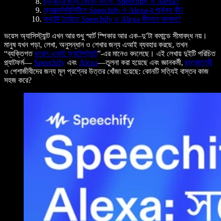
ছাত্রদের জন্য কোনটি ভালো, Speechify না Alexa?
অ্যাক্সেসিবিলিটিতে Speechify ও Alexa-র পার্থক্য কী?
কনটেন্ট তৈরিতে Speechify ও Alexa কীভাবে আলাদা?
ভয়েস অ্যাসিস্ট্যান্ট এখন আর শুধু স্মার্ট স্পিকার আর এক–দু’টা কমান্ডে সীমাবদ্ধ নয়।
মানুষ যখন পড়া, লেখা, অনুসন্ধান ও শেখার জন্য এআই ব্যবহার করছে, তখন
“ব্যক্তিগত
ভয়েস এআই অ্যাসিস্ট্যান্ট
”-এর মানেও বদলেছে। এই লেখায় দুইটি পরিচিত
প্ল্যাটফর্ম—
Speechify
এবং
Alexa
—তুলনা করা হয়েছে এবং জ্ঞানকর্মী,
ছাত্রছাত্রী
ও পেশাজীবীদের জন্য মূল প্রশ্নের উত্তর খোঁজা হয়েছে: কোনটি সত্যিই বাস্তব কাজ
সহজ করে?