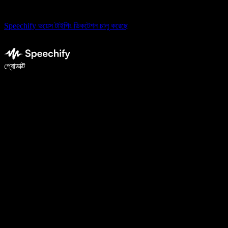
Speechify ভয়েস টাইপিং ডিকটেশন চালু করেছে
ভয়েস টাইপিং দিয়ে ৫ গুণ দ্রুত লিখুন
প্রোডাক্ট
আরও জানুন