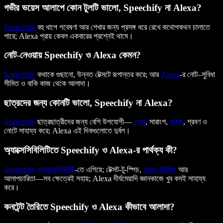
গভীর ভয়েস আলাপে কোন টুলটি ভালো, Speechify না Alexa?
Speechify
বহু ধাপে গবেষণা আর শেখার জন্য প্রসঙ্গ ধরে রেখে কথোপকথন চালাতে
পারে; Alexa প্রায় কেবল একবারের প্রশ্নেই থামে।
নোট-নেওয়ায় Speechify ও Alexa কেমন?
Speechify
কথাকে গুছানো, উন্নত টেক্সটে রূপান্তর করে; আর
Alexa
-র নোট–সুবিধা
সীমিত ও বাকি কাজ থেকে আলাদা।
ছাত্রদের জন্য কোনটি ভালো, Speechify না Alexa?
Speechify
ছাত্রছাত্রীদের জন্য বেশি উপযোগী—
শেখা
, সারাংশ,
কুইজ
, শ্রবণ ও
নোটে সাহায্য করে; Alexa এই দিকগুলোতে দুর্বল।
অ্যাক্সেসিবিলিটিতে Speechify ও Alexa-র পার্থক্য কী?
Speechify
অ্যাক্সেসিবিলিটি
-তে এগিয়ে; টেক্সট-টু-স্পিচ,
ভয়েস টাইপিং
আর
আলাপচারিতা—সব ক্ষেত্রেই সহায়; Alexa দীর্ঘমেয়াদি জ্ঞানকাজে খুব কমই সাহায্য
করে।
কনটেন্ট তৈরিতে Speechify ও Alexa কীভাবে আলাদা?