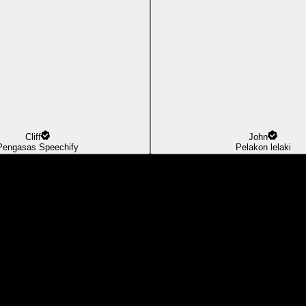
Cliff
John
Pengasas Speechify
Pelakon lelaki