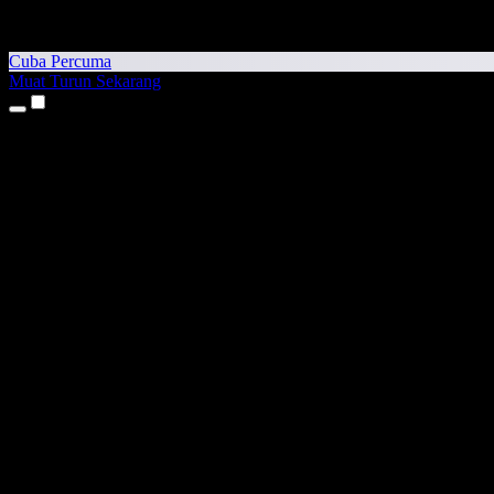
Cuba Percuma
Muat Turun Sekarang
Produk
Teks kepada Pertuturan
Aplikasi iPhone & iPad
Aplikasi Android
Sambungan Chrome
Sambungan Edge
Aplikasi Web
Aplikasi Mac
Aplikasi Windows