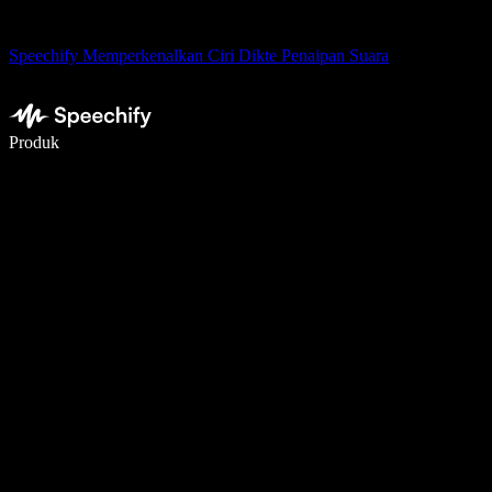
Speechify Memperkenalkan Ciri Dikte Penaipan Suara
Tulis 5× lebih pantas dengan menaip menggunakan suara
Produk
Ketahui Lebih Lanjut