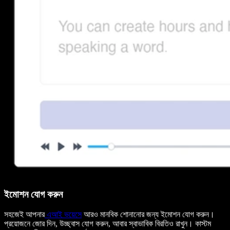
ইমোশন যোগ করুন
সহজেই আপনার
এআই ভয়েসে
আরও মানবিক শোনানোর জন্য ইমোশন যোগ করুন।
প্রয়োজনে জোর দিন, উচ্ছ্বাস যোগ করুন, আবার স্বাভাবিক বিরতিও রাখুন। কাস্টম