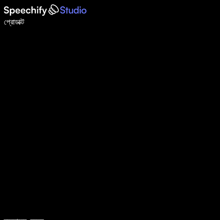
ভয়েস টাইপিং দিয়ে ৫ গুণ দ্রুত লিখুন
প্রোডাক্ট
আরও জানুন