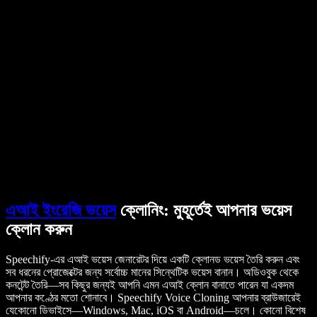
ব্যবহারকারীদের গল্প
গুগল ডক্স পড়ে শোনান
B2B কেস স্টাডি
এআই ভয়েস চেঞ্জার
রিভিউ
যেসব অ্যাপ টেক্সট পড়ে শোনায়
প্রেস
আমাকে পড়ে শোনান
টেক্সট টু স্পিচ রিডার
এন্টারপ্রাইজ
বিক্রয় দলের সঙ্গে কথা বলুন
এন্টারপ্রাইজ ও EDU-এর জন্য স্পিচিফাই
অ্যাক্সেস টু ওয়ার্কের জন্য স্পিচিফাই
DSA-এর জন্য স্পিচিফাই
SIMBA ভয়েস এজেন্ট
ডেভেলপারদের জন্য স্পিচিফাই
এআই ইংরেজি ভয়েস
ক্লোনিং: মুহূর্তেই আপনার ভয়েস
ক্লোন করুন
Speechify-এর এআই ভয়েস জেনারেটর দিয়ে একটি ক্লোনড ভয়েস তৈরি করুন এবং
সব ধরনের প্রোজেক্টের জন্য সর্বোচ্চ মানের সিন্থেটিক ভয়েস বানান। অডিওবুক থেকে
কনটেন্ট তৈরি—সব কিছুর জন্যই আপনি এমন এআই ক্লোন বানাতে পারেন যা একদম
আপনার কণ্ঠের মতো শোনাবে। Speechify Voice Cloning আপনার ব্রাউজারেই
যেকোনো ডিভাইসে—Windows, Mac, iOS বা Android—চলে। কোনো বিশেষ