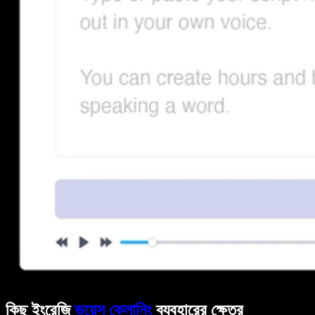
কিছু ইংরেজি
ভয়েস ক্লোনিং
ব্যবহারের ক্ষেত্র