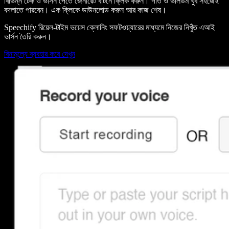
বিভিন্ন টেক ও ভার্সন পেতে জেনারেট বাটনে ক্লিক করুন। গতি ও ভলিউম খুব সহজেই
বদলাতে পারবেন। এক ক্লিকে ডাউনলোড করুন আর কাজ শেষ।
Speechify রিয়েল-টাইম ভয়েস ক্লোনিং সফটওয়্যারের মাধ্যমে নিজের নিখুঁত এআই
ভার্সন তৈরি করুন।
বিনামূল্যে ব্যবহার করে দেখুন