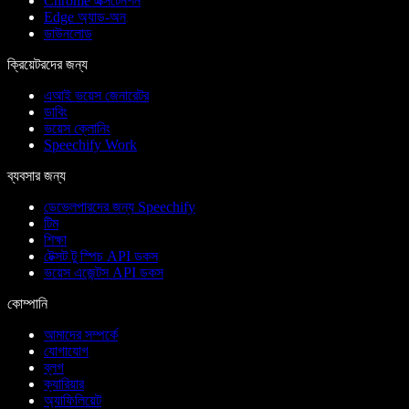
Chrome এক্সটেনশন
Edge অ্যাড-অন
ডাউনলোড
ক্রিয়েটরদের জন্য
এআই ভয়েস জেনারেটর
ডাবিং
ভয়েস ক্লোনিং
Speechify Work
ব্যবসার জন্য
ডেভেলপারদের জন্য Speechify
টিম
শিক্ষা
টেক্সট টু স্পিচ API ডকস
ভয়েস এজেন্টস API ডকস
কোম্পানি
আমাদের সম্পর্কে
যোগাযোগ
ব্লগ
ক্যারিয়ার
অ্যাফিলিয়েট