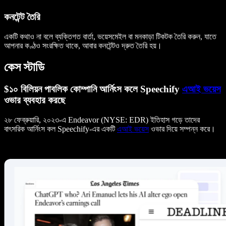
কনটেন্ট তৈরি
একটি কথাও না বলে ব্যক্তিগত বার্তা, ভয়েসমেইল বা মনকাড়া টিকটক তৈরি করুন, যাতে
আপনার কণ্ঠও সংরক্ষিত থাকে, আবার কনটেন্টও দ্রুত তৈরি হয়।
কেস স্টাডি
$১০ বিলিয়ন পাবলিক কোম্পানি আর্নিংস কলে Speechify
এআই ভয়েস
ওভার ব্যবহার করছে
২৮ ফেব্রুয়ারি, ২০২৩-এ Endeavor (NYSE: EDR) ইতিহাস গড়ে তাদের
বাৎসরিক আর্নিংস কল Speechify-এর একটি
এআই ভয়েস
ওভার দিয়ে সম্পন্ন করে।