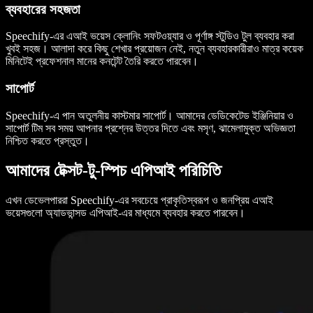
ব্যবহারের সহজতা
Speechify-এর এআই ভয়েস ক্লোনিং সফটওয়্যার ও পূর্ণাঙ্গ স্টুডিও টুল ব্যবহার করা
খুবই সহজ। আলাদা করে কিছু শেখার প্রয়োজন নেই, নতুন ব্যবহারকারীরাও মাত্র কয়েক
মিনিটেই প্রফেশনাল মানের কনটেন্ট তৈরি করতে পারবেন।
সাপোর্ট
Speechify-এ পান অতুলনীয় কাস্টমার সাপোর্ট। আমাদের ডেডিকেটেড ইঞ্জিনিয়ার ও
সাপোর্ট টিম সব সময় আপনার প্রশ্নের উত্তর দিতে এবং মসৃণ, ঝামেলামুক্ত অভিজ্ঞতা
নিশ্চিত করতে প্রস্তুত।
আমাদের টেক্সট-টু-স্পিচ এপিআই পরিচিতি
এখন ডেভেলপাররা Speechify-এর সবচেয়ে প্রাকৃতিস্বরূপ ও জনপ্রিয় এআই
ভয়েসগুলো অ্যাডভান্সড এপিআই-এর মাধ্যমে ব্যবহার করতে পারবেন।