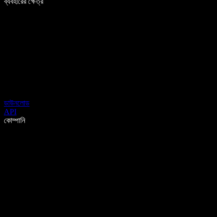
ব্যবহারের ক্ষেত্র
ডাউনলোড
API
কোম্পানি