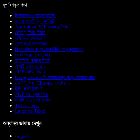
সুপারিশকৃত পড়া
ডিকটেশন ও ভয়েস টাইপিং
ভয়েস এআই অ্যাসিস্ট্যান্ট
Android-এ PDF টেক্সট টু স্পিচ
টেক্সট টু স্পিচ রিডার
নারী কণ্ঠ জেনারেটর
পুরুষ কণ্ঠ জেনারেটর
ডিসলেক্সিয়ার জন্য সেরা রিডিং প্রোগ্রামগুলো
রোবট ভয়েস জেনারেটর
অ্যানিমে টেক্সট টু স্পিচ
এআই ভয়েস চেঞ্জার
PDF অডিও রিডার
Google Docs কি আমার জন্য পড়ে শোনাতে পারে
টেক্সট টু স্পিচ Chrome এক্সটেনশন
হিন্দি টেক্সট টু স্পিচ
PDF রিড অ্যালাউড
এআই ভয়েস জেনারেটর
Texto a Voz
Leitor de Texto
অন্যান্য ভাষায় দেখুন
العربية