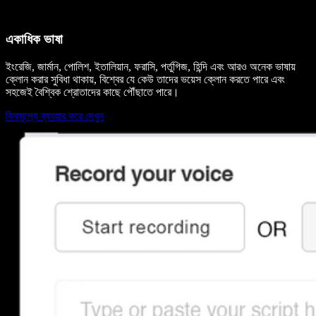
একাধিক ভাষা
ইংরেজি, জার্মান, পোলিশ, ইতালিয়ান, ফরাসি, পর্তুগিজ, হিন্দি এবং আরও অনেক ভাষায়
ক্লোন করার সুবিধা থাকায়, বিশ্বের যে কেউ তাদের ভয়েস ক্লোন করতে পারে এবং
সহজেই বৈশ্বিক শ্রোতাদের কাছে পৌঁছাতে পারে।
বিনামূল্যে ব্যবহার করে দেখুন