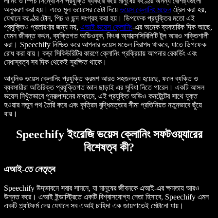
লার্নিং ও স্পিচ সিন্থেসিস প্রযুক্তি ব্যবহার করে মানুষের কণ্ঠের অনন্য বৈশিষ্ট্যগুলো
অনুকরণ করা হয়। এতে মূল ভয়েসের ডেটা দিয়ে
ভয়েস ক্লোনিং মডেল
ট্রেন করা হয়,
যেখানে কণ্ঠের টোন, পিচ ও ছন্দ সংগ্রহ করা হয়। ডিপফেক প্রযুক্তির মতো এই
প্রযুক্তিও প্রতারণার জন্য নয়,
এআই ভয়েস ক্লোনিং
-এর অনেক ব্যবহারিক দিক আছে,
যেমন জীবন্ত কথন, ব্যক্তিগত অডিওবুক, কিংবা অ্যাক্সেসিবিলিটি টুল আরও শক্তিশালী
করা। Speechify নিশ্চিত করে আপনার ভয়েস মডেল নিরাপদ থাকবে, যাতে ডিপফেক
রোধ করা যায়। কড়া সিকিউরিটির কারণে ক্লোনিং প্রক্রিয়ায় আপনার রেকর্ডিং এবং
মেধাস্বত্ব সব দিক থেকেই সুরক্ষিত থাকে।
আধুনিক ভয়েস ক্লোনিং প্রযুক্তি ক্রমশ আরও সহজলভ্য হয়েছে, ফলে ব্যক্তি ও
ব্যবসায়ীরা অতিরিক্ত প্রযুক্তিগত জ্ঞান ছাড়াই এর সুবিধা নিতে পারেন। একটি আসল
ভয়েস নিখুঁতভাবে পুনরুত্পাদনের মাধ্যমে, এই প্রযুক্তি অডিও কনটেন্টের সাথে যুক্ত
হওয়ার নতুন পথ তৈরি করে এবং কৃত্রিম বুদ্ধিমত্তার সীমা প্রতিনিয়ত নতুনভাবে ছুঁয়ে
যায়।
Speechify ইংরেজি ভয়েস ক্লোনিং সফটওয়্যারের
বিশেষত্ব কী?
এআই-তে নেতৃত্ব
Speechify উদ্ভাবনে সবার সামনে, যা মানুষের জীবনকে এআই-এর ক্ষমতায় আরও
উন্নত করে। এআই ইন্ডাস্ট্রিতে একটি বিশ্বাসযোগ্য নেতা হিসাবে, Speechify এমন
একটি প্ল্যাটফর্ম দেয় যেখানে সব এআই চাহিদা এক জায়গাতেই মেটানো যায়।