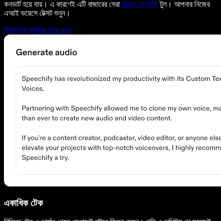
কনভার্ট হয়ে যায়। এ কারণেই এটি বাজারের সেরা
ভয়েস ক্লোনিং
টুল। আপনার নিজের
এআই ভয়েসে টেক্সট শুনুন।
বিনামূল্যে ব্যবহার করে দেখুন
একাধিক টেক