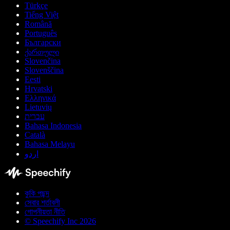
Türkçe
Tiếng Việt
Română
Português
Български
ქართული
Slovenčina
Slovenščina
Eesti
Hrvatski
Ελληνικά
Lietuvių
עברית
Bahasa Indonesia
Català
Bahasa Melayu
اردو
কুকি পছন্দ
সেবার শর্তাবলী
গোপনীয়তা নীতি
© Speechify Inc 2026