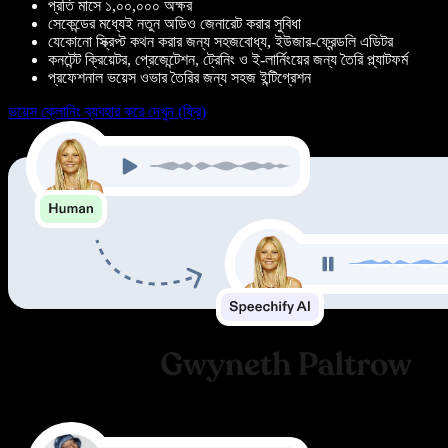
প্রতি মাসে ১,০০,০০০ অক্ষর
সেকেন্ডের মধ্যেই নতুন অডিও জেনারেট করার সুবিধা
যেকোনো স্ক্রিপ্ট কথন করার জন্য সহজবোধ্য, ইউজার-ফ্রেন্ডলি এডিটর
কনটেন্ট ক্রিয়েটর, প্রেজেন্টেশন, ট্রেনিং ও ই-লার্নিংয়ের জন্য তৈরি প্ল্যাটফর্ম
প্রফেশনাল ভয়েস ওভার তৈরির জন্য সহজ ইন্টিগ্রেশন
ভয়েস ক্লোনিং ব্যবহার করে দেখুন (ফ্রি)