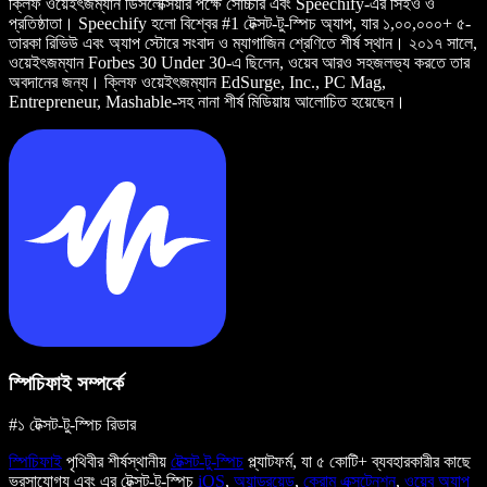
ক্লিফ ওয়েইৎজম্যান ডিসলেক্সিয়ার পক্ষে সোচ্চার এবং Speechify-এর সিইও ও
প্রতিষ্ঠাতা। Speechify হলো বিশ্বের #1 টেক্সট-টু-স্পিচ অ্যাপ, যার ১,০০,০০০+ ৫-
তারকা রিভিউ এবং অ্যাপ স্টোরে সংবাদ ও ম্যাগাজিন শ্রেণিতে শীর্ষ স্থান। ২০১৭ সালে,
ওয়েইৎজম্যান Forbes 30 Under 30-এ ছিলেন, ওয়েব আরও সহজলভ্য করতে তার
অবদানের জন্য। ক্লিফ ওয়েইৎজম্যান EdSurge, Inc., PC Mag,
Entrepreneur, Mashable-সহ নানা শীর্ষ মিডিয়ায় আলোচিত হয়েছেন।
স্পিচিফাই সম্পর্কে
#১ টেক্সট-টু-স্পিচ রিডার
স্পিচিফাই
পৃথিবীর শীর্ষস্থানীয়
টেক্সট-টু-স্পিচ
প্ল্যাটফর্ম, যা ৫ কোটি+ ব্যবহারকারীর কাছে
ভরসাযোগ্য এবং এর টেক্সট-টু-স্পিচ
iOS
,
অ্যান্ড্রয়েড
,
ক্রোম এক্সটেনশন
,
ওয়েব অ্যাপ