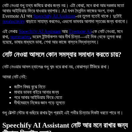
নোট নেওয়া শুধু তথ্য জমিয়ে রাখার জন্য নয়। এটা বোঝা, মনে রাখা আর দরকার মতো
আবার আইডিয়ায় ফিরে যাওয়ার ব্যাপার। AI যখন দৈনন্দিন কাজের অংশ, তখন
Evernote AI আর
Speechify AI Assistant
-এর তুলনা হতেই থাকে। দুটোই
productivity
বাড়াতে সাহায্য করলেও, এগুলো ভাবনার আলাদা স্তরের জন্য বানানো।
এই লেখায়
Speechify AI Assistant
আর
Evernote AI
-কে নোট নেওয়া, মনে
রাখা,
summaries
, ভয়েস ইন্টার্যাকশন আর দীর্ঘ চিন্তা—এই দিক থেকে তুলনা করা
হয়েছে, ভাষার মাধ্যমে ভাবা, শেখা আর কাজে বাস্তব সিদ্ধান্তসহ।
নোট নেওয়া আসলে কোন সমস্যার সমাধান করতে চায়?
নোট নেওয়ার আসল চ্যালেঞ্জ শুধু শব্দ ধরে রাখা নয়, বোঝাপড়া টিকিয়ে রাখা।
আমরা নোট নেই:
জটিল বিষয় বুঝে নিতে
মাথার ভাবনা বাইরে আনার জন্য
পরে আবার আইডিয়ায় ফিরে যেতে
দীর্ঘমেয়াদে নিজের জ্ঞান গড়ে তুলতে
শুধু টেক্সট স্টোর বা গুছিয়ে রাখার টুল প্রায়ই এই গভীর চিন্তার দিকটা ধরতে পারে না।
Speechify AI Assistant নোট আর মনে রাখার জন্য