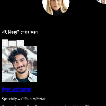
এই নিবন্ধটি শেয়ার করুন
ক্লিফ ওয়েইৎজম্যান
Speechify-এর সিইও ও প্রতিষ্ঠাতা