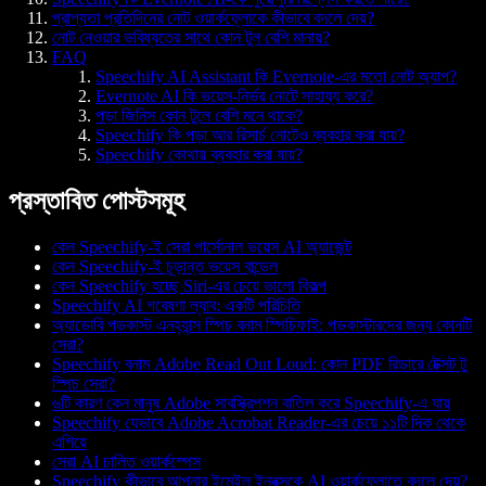
প্রাপ্যতা প্রতিদিনের নোট ওয়ার্কফ্লোকে কীভাবে বদলে দেয়?
নোট নেওয়ার ভবিষ্যতের সাথে কোন টুল বেশি মানায়?
FAQ
Speechify AI Assistant কি Evernote-এর মতো নোট অ্যাপ?
Evernote AI কি ভয়েস-নির্ভর নোটে সাহায্য করে?
পড়া জিনিস কোন টুলে বেশি মনে থাকে?
Speechify কি পড়া আর রিসার্চ নোটেও ব্যবহার করা যায়?
Speechify কোথায় ব্যবহার করা যায়?
প্রস্তাবিত পোস্টসমূহ
কেন Speechify-ই সেরা পার্সোনাল ভয়েস AI অ্যাজেন্ট
কেন Speechify-ই চূড়ান্ত ভয়েস বান্ডেল
কেন Speechify হচ্ছে Siri-এর চেয়ে ভালো বিকল্প
Speechify AI গবেষণা ল্যাব: একটি পরিচিতি
অ্যাডোবি পডকাস্ট এনহ্যান্স স্পিচ বনাম স্পিচিফাই: পডকাস্টারদের জন্য কোনটি
সেরা?
Speechify বনাম Adobe Read Out Loud: কোন PDF রিডারে টেক্সট টু
স্পিচ সেরা?
৬টি কারণ কেন মানুষ Adobe সাবস্ক্রিপশন বাতিল করে Speechify-এ যায়
Speechify যেভাবে Adobe Acrobat Reader-এর চেয়ে ১১টি দিক থেকে
এগিয়ে
সেরা AI চালিত ওয়ার্কস্পেস
Speechify কীভাবে আপনার ইমেইল ইনবক্সকে AI ওয়ার্কফ্লোতে বদলে দেয়?