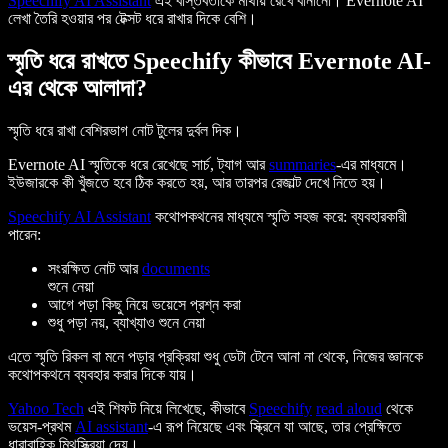
Speechify AI Assistant
এই বাস্তবতাকে মাথায় রেখে বানানো। Evernote AI
লেখা তৈরি হওয়ার পর টেক্সট ধরে রাখার দিকে বেশি।
স্মৃতি ধরে রাখতে Speechify কীভাবে Evernote AI-
এর থেকে আলাদা?
স্মৃতি ধরে রাখা বেশিরভাগ নোট টুলের দুর্বল দিক।
Evernote AI স্মৃতিকে ধরে রেখেছে সার্চ, ট্যাগ আর
summaries
-এর মাধ্যমে।
ইউজারকে কী খুঁজতে হবে ঠিক করতে হয়, আর তারপর রেজাল্ট দেখে নিতে হয়।
Speechify AI Assistant
কথোপকথনের মাধ্যমে স্মৃতি সহজ করে: ব্যবহারকারী
পারেন:
সংরক্ষিত নোট আর
documents
শুনে নেয়া
আগে পড়া কিছু নিয়ে ভয়েসে প্রশ্ন করা
শুধু পড়া নয়, ব্যাখ্যাও শুনে নেয়া
এতে স্মৃতি রিকল বা মনে পড়ার প্রক্রিয়া শুধু ডেটা টেনে আনা না থেকে, নিজের জ্ঞানকে
কথোপকথনে ব্যবহার করার দিকে যায়।
Yahoo Tech
এই শিফট নিয়ে লিখেছে, কীভাবে
Speechify
read aloud
থেকে
ভয়েস-প্রথম
AI assistant
-এ রূপ নিয়েছে এবং স্ক্রিনে যা আছে, তার প্রেক্ষিতে
ধারাবাহিক মিথস্ক্রিয়া দেয়।