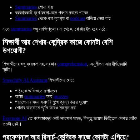
Summaries
শোনা যায়
ব্যবহারকারী মুখে ফলো-আপ প্রশ্ন করতে পারেন
Summaries
থেকে বলা ব্যাখ্যা বা
podcast
বানিয়ে নেয়া যায়
এতে
summaries
শুধু সংক্ষিপ্তসার না থেকে, বোঝার টুল হয়ে ওঠে।
শিক্ষার্থী আর শেখার-কেন্দ্রিক কাজে কোনটা বেশি
উপযোগী?
শিক্ষার্থীদের শুধু সংরক্ষণ নয়, দরকার
comprehension
, অনুশীলন আর দীর্ঘমেয়াদি
স্মৃতি।
Speechify AI Assistant
শিক্ষার্থীদের দেয়:
পাঠ্যকে অডিওতে রূপান্তর
অটো
summaries
আর
quizzes
পড়াশোনার সময় সরাসরি মুখে প্রশ্ন করার সুযোগ
শোনার অভ্যাসে স্মৃতি আরও মজবুত করা
Evernote AI
-তে কাঠামোবদ্ধ নোট সংরক্ষণ সহজ, কিন্তু ভয়েস-ভিত্তিক শেখার ঝোঁক
ততটা নেই।
প্রফেশনাল আর রিসার্চ-কেন্দ্রিক কাজে কোনটা এগিয়ে?