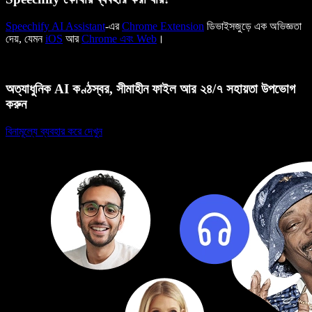
Speechify AI Assistant
-এর
Chrome Extension
ডিভাইসজুড়ে এক অভিজ্ঞতা
দেয়, যেমন
iOS
আর
Chrome এবং Web
।
অত্যাধুনিক AI কণ্ঠস্বর, সীমাহীন ফাইল আর ২৪/৭ সহায়তা উপভোগ
করুন
বিনামূল্যে ব্যবহার করে দেখুন