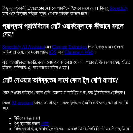
কিছু ব্যবহারকারী Evernote AI-কে আর্কাইভ হিসেবে রেখে দেন। কিন্তু
Speechify
হয়ে ওঠে চিন্তার সক্রিয় স্তর, যেখানে কাজটা আসলে চলে।
প্রাপ্যতা প্রতিদিনের নোট ওয়ার্কফ্লোকে কীভাবে বদলে
দেয়?
Speechify AI Assistant
-এর
Chrome Extension
ডিভাইসজুড়ে একইরকম
অভিজ্ঞতা দেয়, যার মধ্যে আছে
iOS
আর
Chrome ও Web
।
এই ধারাবাহিকতা জরুরি, কারণ নোট এক জায়গায় হয় না—পড়ার টেবিলে যেমন হয়, হাঁটতে
হাঁটতে, কমিউটিং-এ, আর কাজের ফাঁকেও হয়।
নোট নেওয়ার ভবিষ্যতের সাথে কোন টুল বেশি মানায়?
নোট নেওয়ার ভবিষ্যৎ কেবল বেশি ফোল্ডার বা স্মার্ট ট্যাগ না, বরং ইন্টার্যাকশন-কেন্দ্রিক।
যেমন
AI assistant
আরও ভালো হবে, তেমন টুলগুলোই এগিয়ে থাকবে যেগুলো সাপোর্ট
করে:
টাইপের বদলে বলা
শুধু স্ক্যানের বদলে
শোনা
বিচ্ছিন্ন না হয়ে, ধারাবাহিক প্রসঙ্গ—এসবই টেক্সট-নির্ভর সিস্টেমের সীমা ছাড়িয়ে