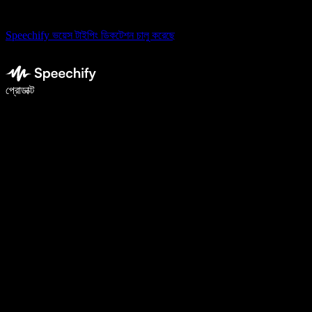
Speechify ভয়েস টাইপিং ডিকটেশন চালু করেছে
ভয়েস টাইপিং দিয়ে ৫ গুণ দ্রুত লিখুন
প্রোডাক্ট
আরও জানুন