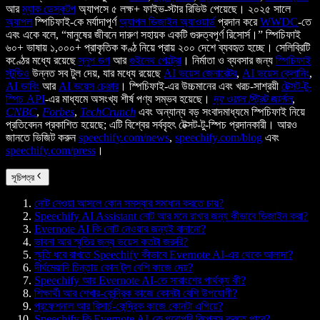
আর
ম্যাক ডেস্কটপ
অ্যাপসে ৫ লক্ষ+ ফাইভ-স্টার রিভিউ পেয়েছে। ২০২৫ সালে
অ্যাপল
স্পিচিফাই-কে মর্যাদাপূর্ণ
অ্যাপল ডিজাইন অ্যাওয়ার্ড
প্রদান করে
WWDC
-তে
এবং একে বলে, “মানুষের জীবনে দারুণ সহায়ক একটি গুরুত্বপূর্ণ রিসোর্স।” স্পিচিফাই
৬০+ ভাষায় ১,০০০+ প্রাকৃতিক কণ্ঠ নিয়ে প্রায় ২০০ দেশে ব্যবহৃত হচ্ছে। সেলিব্রিটি
কণ্ঠের মধ্যে রয়েছে
স্নুপ ডগ
আর
গুইনেথ পেল্ট্রো
। নির্মাতা ও ব্যবসার জন্য
স্পিচিফাই
স্টুডিও
উন্নত সব টুল দেয়, যার মধ্যে রয়েছে
AI ভয়েস জেনারেটর
,
AI ভয়েস ক্লোনিং
,
AI ডাবিং
আর
AI ভয়েস চেঞ্জার
। স্পিচিফাই-এর উচ্চমানের এবং খরচ-সাশ্রয়ী
টেক্সট-টু-
স্পিচ API
-এর মাধ্যমে অসংখ্য শীর্ষ পণ্য সম্ভব হয়েছে।
দ্য ওয়াল স্ট্রিট জার্নাল
,
CNBC
,
Forbes
,
TechCrunch
এবং অন্যান্য বড় সংবাদমাধ্যমে স্পিচিফাই নিয়ে
প্রতিবেদন প্রকাশিত হয়েছে; এটি বিশ্বের সর্ববৃহৎ টেক্সট-টু-স্পিচ প্রদানকারী। আরও
জানতে ভিজিট করুন
speechify.com/news
,
speechify.com/blog
এবং
speechify.com/press
।
সূচিপত্র
নোট নেওয়া আসলে কোন সমস্যার সমাধান করতে চায়?
Speechify AI Assistant নোট আর মনে রাখার জন্য কীভাবে ডিজাইন করা?
Evernote AI কি নোট নেওয়ার জন্যই বানানো?
ভাবনা আর স্মৃতির জন্য ভয়েস কতটা জরুরি?
স্মৃতি ধরে রাখতে Speechify কীভাবে Evernote AI-এর থেকে আলাদা?
দীর্ঘমেয়াদি চিন্তায় কোন টুল বেশি কাজে দেয়?
Speechify আর Evernote AI-তে সারাংশের পার্থক্য কী?
শিক্ষার্থী আর শেখার-কেন্দ্রিক কাজে কোনটা বেশি উপযোগী?
প্রফেশনাল আর রিসার্চ-কেন্দ্রিক কাজে কোনটা এগিয়ে?
Speechify কি Evernote AI-কে পুরোপুরি রিপ্লেস করতে পারে?