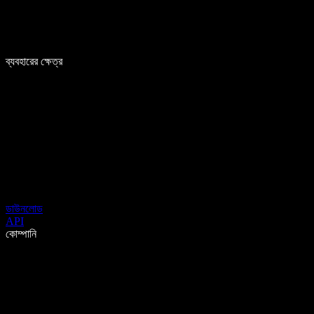
ব্যবহারের ক্ষেত্র
ডাউনলোড
API
কোম্পানি