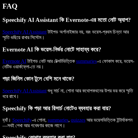
FAQ
Speechify AI Assistant কি Evernote-এর মতো নোট অ্যাপ?
Speechify AI Assistant
টাইপড অর্গানাইজার নয়, বরং ভয়েস-প্রথম চিন্তা আর
স্মৃতি গুছিয়ে রাখার সিস্টেম।
Evernote AI কি ভয়েস-নির্ভর নোটে সাহায্য করে?
Evernote AI
টাইপড নোট আর টেক্সটভিত্তিক
summaries
-এ ফোকাস করে, ভয়েস-
নেটিভ ওয়ার্কফ্লো-তে নয়।
পড়া জিনিস কোন টুলে বেশি মনে থাকে?
Speechify AI Assistant
শুধু সার্চ না, শোনা আর কথোপকথনের উপর ভর করে স্মৃতি
ধরে রাখে।
Speechify কি পড়া আর রিসার্চ নোটেও ব্যবহার করা যায়?
হ্যাঁ।
Speechify
-এ শোনা,
summaries
,
quizzes
আর ভয়েসভিত্তিক ইন্টার্যাকশন
—সবই শেখা আর গবেষণার কাজে লাগে।
Speechify কোথায় ব্যবহার করা যায়?