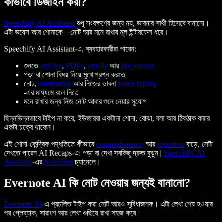
কীভাবে ডিজাইন করা?
Speechify AI Assistant
শুধু সংরক্ষণের জন্য নয়, ভাবনার সাথী হিসেবে বানানো।
এটা ভয়েস আর শোনাকে—নোট আর মনে রাখার মূল ইন্টারফেস ধরে।
Speechify AI Assistant-এ, ব্যবহারকারীরা পারেন:
শুনতে
articles
,
PDFs
,
emails
আর
documents
পড়া বা শোনা বিষয় নিয়ে মুখে প্রশ্ন করতে
নোট,
summaries
আর নিজের ভাবনা
voice typing
-এর মাধ্যমে বলে নিতে
মনে রাখার জন্য নিজ নোট আবার শুনে নেয়ার সুযোগ
ছিন্নভিন্নভাবে টাইপ না করে, ইউজাররা একটানা শোনা, বোঝা, বলা আর ঠিকঠাক করার
একটা চক্রে থাকেন।
এই শোনা-কেন্দ্রিক পদ্ধতিতে কীভাবে
comprehension
আর
retention
বাড়ে, সেটা
দেখতে পারেন AI Recaps-এ: পড়া বা দেখা সবকিছু দ্রুত বুঝুন |
Speechify AI
Assistant
-এর
YouTube
চ্যানেলে।
Evernote AI কি নোট নেওয়ার জন্যই বানানো?
Evernote AI
-এ প্রচলিত টাইপ করা নোট আরও সুবিধাজনক। এটা লেখা শেষ হওয়ার
পর প্লেব্যাক, সারাংশ আর লেখা গুছিয়ে রাখা সহজ করে।