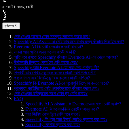
৫ কোটি+ ব্যবহারকারী
সূচিপত্র
নোট নেওয়া আসলে কোন সমস্যার সমাধান করতে চায়?
Speechify AI Assistant নোট আর মনে রাখার জন্য কীভাবে ডিজাইন করা?
Evernote AI কি নোট নেওয়ার জন্যই বানানো?
ভাবনা আর স্মৃতির জন্য ভয়েস কতটা জরুরি?
স্মৃতি ধরে রাখতে Speechify কীভাবে Evernote AI-এর থেকে আলাদা?
দীর্ঘমেয়াদি চিন্তায় কোন টুল বেশি কাজে দেয়?
Speechify আর Evernote AI-তে সারাংশের পার্থক্য কী?
শিক্ষার্থী আর শেখার-কেন্দ্রিক কাজে কোনটা বেশি উপযোগী?
প্রফেশনাল আর রিসার্চ-কেন্দ্রিক কাজে কোনটা এগিয়ে?
Speechify কি Evernote AI-কে পুরোপুরি রিপ্লেস করতে পারে?
প্রাপ্যতা প্রতিদিনের নোট ওয়ার্কফ্লোকে কীভাবে বদলে দেয়?
নোট নেওয়ার ভবিষ্যতের সাথে কোন টুল বেশি মানায়?
FAQ
Speechify AI Assistant কি Evernote-এর মতো নোট অ্যাপ?
Evernote AI কি ভয়েস-নির্ভর নোটে সাহায্য করে?
পড়া জিনিস কোন টুলে বেশি মনে থাকে?
Speechify কি পড়া আর রিসার্চ নোটেও ব্যবহার করা যায়?
Speechify কোথায় ব্যবহার করা যায়?