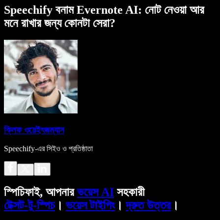
Speechify বনাম Evernote AI: নোট নেওয়া আর
মনে রাখার জন্য কোনটা সেরা?
ক্লিফ ওয়েইৎজম্যান
Speechify-এর সিইও ও প্রতিষ্ঠাতা
স্পিচিফাই, আপনার
ভয়েস AI
সহকারী
টেক্সট-টু-স্পিচ
।
ভয়েস টাইপিং
।
দ্রুত উত্তর
।