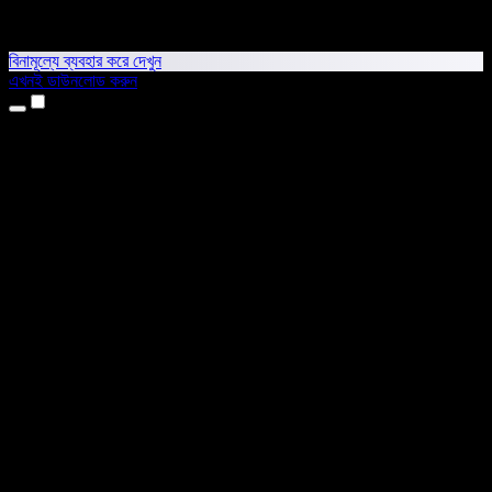
বিনামূল্যে ব্যবহার করে দেখুন
এখনই ডাউনলোড করুন
প্রোডাক্ট
টেক্সট টু স্পিচ
আইফোন ও আইপ্যাড অ্যাপ
অ্যান্ড্রয়েড অ্যাপ
ক্রোম এক্সটেনশন
এজ এক্সটেনশন
ওয়েব অ্যাপ
ম্যাক অ্যাপ
উইন্ডোজ অ্যাপ
এআই ভয়েস জেনারেটর