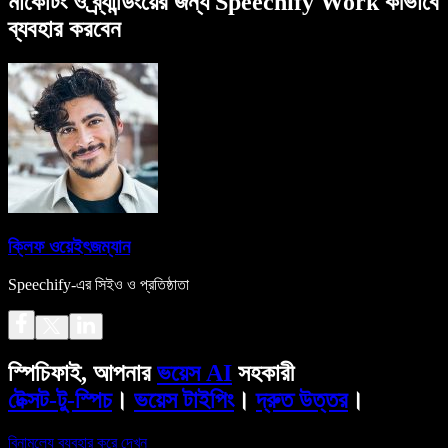
মার্কেটিং ও ব্র্যান্ডিংয়ের জন্য Speechify Work কীভাবে
ব্যবহার করবেন
ক্লিফ ওয়েইৎজম্যান
Speechify-এর সিইও ও প্রতিষ্ঠাতা
স্পিচিফাই, আপনার
ভয়েস AI
সহকারী
টেক্সট-টু-স্পিচ
।
ভয়েস টাইপিং
।
দ্রুত উত্তর
।
বিনামূল্যে ব্যবহার করে দেখুন