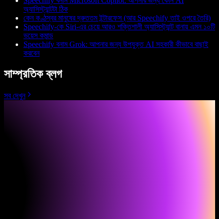
Speechify বনাম Microsoft Copilot: আপনার জন্য কোন AI
অ্যাসিস্ট্যান্টটা ঠিক
কেন কণ্ঠস্বর মানুষের দ্রুততম ইন্টারফেস (আর Speechify তাই ওপরে তৈরি)
Speechify-কে Siri-এর চেয়ে আরও শক্তিশালী অ্যাসিস্ট্যান্ট বানায় এমন ১০টি
ভয়েস কমান্ড
Speechify বনাম Grok: আপনার জন্য উপযুক্ত AI সহকারী কীভাবে বাছাই
করবেন
সাম্প্রতিক ব্লগ
সব দেখুন