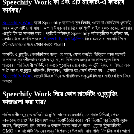
Speechify Work কী এবং এটি মার্কেটিং-এ কীভাবে
কার্যকর?
Speechify Work
হলো Speechify অ্যাপের মূল ফিচার, ওয়েব বা মোবাইলে খুললেই
সবার আগে এটি দেখা যায়। আপনি টাস্ক বর্ণনা দিয়ে সংশ্লিষ্ট ফাইল যুক্ত করেন, আপনার
এজেন্ট টিম তা সম্পন্ন করে। প্রতিটি আউটপুট Speechify লাইব্রেরিতে সংরক্ষিত হয়,
যেখান থেকে আপনি পড়তে,
Speechify টেক্সট-টু-স্পিচ
দিয়ে শুনতে বা সরাসরি টিম বা
স্টেকহোল্ডারদের সঙ্গে শেয়ার করতে পারেন।
মার্কেটিং ও ব্র্যান্ডিং পেশাজীবীদের জন্য এর মানে, যেসব কনটেন্ট-ভিত্তিক কাজ সরাসরি
আপনাকে সৃজনশীলভাবে জড়াতে হয় না, তা নিশ্চিন্তে এজেন্টদের হাতে তুলে দিতে
পারবেন। প্রতিযোগী অডিট, যা করতে পুরোদিন লেগে যায়, কনটেন্ট ব্রিফ, যা লিখতে এক
ঘণ্টা লাগে, বা ব্র্যান্ড পজিশনিং বিশ্লেষণ, যেটিতে বহু সোর্স ঘাঁটতে হয়—এসবই
Speechify Work
এজেন্ট টিমকে দিয়ে অর্গানাইজড ডকুমেন্ট হিসেবে লাইব্রেরিতে ফিরে
আসবে।
Speechify Work দিয়ে কোন মার্কেটিং ও ব্র্যান্ডিং
কাজগুলো করা যায়?
প্রতিযোগীদের ব্র্যান্ড অডিটে এজেন্টরা তাদের ওয়েবসাইট, সোশ্যাল মিডিয়া, প্রেস
কাভারেজ ও মেসেজিং বিশ্লেষণ করে রিপোর্ট তৈরি করে। এই রিপোর্টে প্রতিযোগী ব্র্যান্ড
ভয়েস, ভিজ্যুয়াল, মূল মেসেজ ও ক্যাম্পেইনের সারাংশ থাকে। ব্র্যান্ড স্ট্র্যাটেজিস্ট,
CMO এবং মার্কেটিং লিডদের জন্য বিশেষভাবে উপকারী, যারা পজিশনিং ঠিক করার আগে