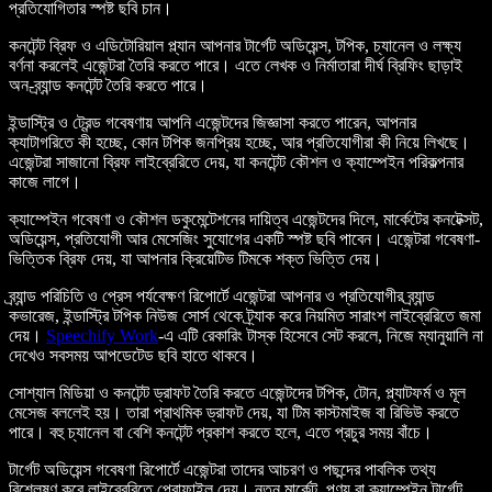
প্রতিযোগিতার স্পষ্ট ছবি চান।
কনটেন্ট ব্রিফ ও এডিটোরিয়াল প্ল্যান আপনার টার্গেট অডিয়েন্স, টপিক, চ্যানেল ও লক্ষ্য
বর্ণনা করলেই এজেন্টরা তৈরি করতে পারে। এতে লেখক ও নির্মাতারা দীর্ঘ ব্রিফিং ছাড়াই
অন-ব্র্যান্ড কনটেন্ট তৈরি করতে পারে।
ইন্ডাস্ট্রি ও ট্রেন্ড গবেষণায় আপনি এজেন্টদের জিজ্ঞাসা করতে পারেন, আপনার
ক্যাটাগরিতে কী হচ্ছে, কোন টপিক জনপ্রিয় হচ্ছে, আর প্রতিযোগীরা কী নিয়ে লিখছে।
এজেন্টরা সাজানো ব্রিফ লাইব্রেরিতে দেয়, যা কনটেন্ট কৌশল ও ক্যাম্পেইন পরিকল্পনার
কাজে লাগে।
ক্যাম্পেইন গবেষণা ও কৌশল ডকুমেন্টেশনের দায়িত্ব এজেন্টদের দিলে, মার্কেটের কনটেক্সট,
অডিয়েন্স, প্রতিযোগী আর মেসেজিং সুযোগের একটি স্পষ্ট ছবি পাবেন। এজেন্টরা গবেষণা-
ভিত্তিক ব্রিফ দেয়, যা আপনার ক্রিয়েটিভ টিমকে শক্ত ভিত্তি দেয়।
ব্র্যান্ড পরিচিতি ও প্রেস পর্যবেক্ষণ রিপোর্টে এজেন্টরা আপনার ও প্রতিযোগীর ব্র্যান্ড
কভারেজ, ইন্ডাস্ট্রি টপিক নিউজ সোর্স থেকে ট্র্যাক করে নিয়মিত সারাংশ লাইব্রেরিতে জমা
দেয়।
Speechify Work
-এ এটি রেকারিং টাস্ক হিসেবে সেট করলে, নিজে ম্যানুয়ালি না
দেখেও সবসময় আপডেটেড ছবি হাতে থাকবে।
সোশ্যাল মিডিয়া ও কনটেন্ট ড্রাফট তৈরি করতে এজেন্টদের টপিক, টোন, প্ল্যাটফর্ম ও মূল
মেসেজ বললেই হয়। তারা প্রাথমিক ড্রাফট দেয়, যা টিম কাস্টমাইজ বা রিভিউ করতে
পারে। বহু চ্যানেল বা বেশি কনটেন্ট প্রকাশ করতে হলে, এতে প্রচুর সময় বাঁচে।
টার্গেট অডিয়েন্স গবেষণা রিপোর্টে এজেন্টরা তাদের আচরণ ও পছন্দের পাবলিক তথ্য
বিশ্লেষণ করে লাইব্রেরিতে প্রোফাইল দেয়। নতুন মার্কেট, পণ্য বা ক্যাম্পেইন টার্গেট