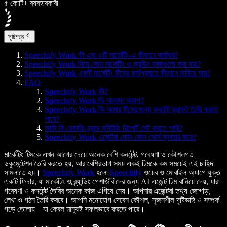
৫ কোটি+ ব্যবহারকারী
সূচিপত্র
Speechify Work কী এবং এটি মার্কেটিং-এ কীভাবে কার্যকর?
Speechify Work দিয়ে কোন মার্কেটিং ও ব্র্যান্ডিং কাজগুলো করা যায়?
Speechify Work একটি মার্কেটিং টিমের কার্যপ্রবাহে কীভাবে মানিয়ে যায়?
FAQ
Speechify Work কী?
Speechify Work কি আলাদা অ্যাপ?
Speechify Work কি আমার টিমের জন্য কনটেন্ট ড্রাফট তৈরি করতে
পারে?
আমি কি রেকারিং ব্র্যান্ড মনিটরিং রিপোর্ট সেট করতে পারি?
Speechify Work এজেন্টরা কোন কোন সোর্স ব্যবহার করে?
মার্কেটিং টিমকে এখন আগের চেয়ে অনেক বেশি কনটেন্ট, গবেষণা ও কৌশলগত
ডকুমেন্টেশন তৈরি করতে হয়, আর বেশিরভাগ সময় একই টিমকে কম সময়েই এই চাহিদা
সামলাতে হয়।
Speechify Work
হলো
Speechify
ওয়েব ও মোবাইল অ্যাপে যুক্ত
একটি ফিচার, যা মার্কেটিং ও ব্র্যান্ডিং পেশাজীবীদের জন্য AI এজেন্ট টিম বানিয়ে দেয়, যারা
গবেষণা ও কনটেন্ট তৈরির অনেক কাজ এগিয়ে নেয়। আপনার এজেন্টরা তথ্য জোগাড়,
লেখা ও গঠন তৈরি করবে। আপনি মনোযোগ দেবেন কৌশল, সৃজনশীল দৃষ্টিভঙ্গি ও সম্পর্ক
গড়ে তোলায়—যা কেবল মানুষই সফলভাবে করতে পারে।