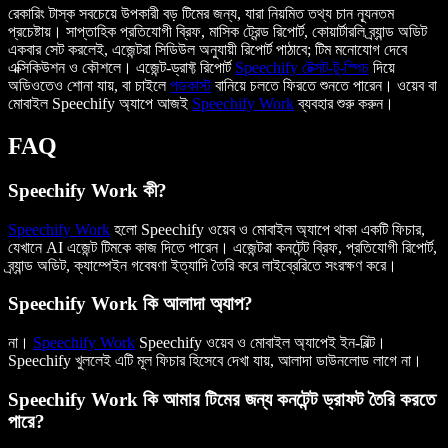
রেকারিং টাস্ক সবচেয়ে উপকারী বড় টিমের জন্য, যারা নিয়মিত তথ্য চান ন্যূনতম
প্রচেষ্টায়। সাপ্তাহিক প্রতিযোগী ব্রিফ, মাসিক ট্রেন্ড রিপোর্ট, কোয়ার্টারলি ব্র্যান্ড অডিট
একবার সেট করলেই, এজেন্টরা সিডিউল অনুযায়ী রিপোর্ট পাঠাবে; টিম মনোযোগ দেবে
এক্সিকিউশন ও কৌশলে। এজেন্ট-ড্রাফ্ট রিপোর্ট
Speechify টেক্সট-টু-স্পিচ
দিয়ে
অডিওতেও শোনা যায়, বা চাইলে
পডকাস্ট
বানিয়ে চলতে ফিরতে শুনতে পারেন। ওয়েব বা
মোবাইল Speechify অ্যাপে আজই
Speechify Work
ব্যবহার শুরু করুন।
FAQ
Speechify Work কী?
Speechify Work
হলো Speechify ওয়েব ও মোবাইল অ্যাপে থাকা একটি ফিচার,
যেখানে AI এজেন্ট টিমকে কাজ দিতে পারেন। এজেন্টরা কনটেন্ট ব্রিফ, প্রতিযোগী রিপোর্ট,
ব্র্যান্ড অডিট, ক্যাম্পেইন গবেষণা ইত্যাদি তৈরি করে লাইব্রেরিতে সংরক্ষণ করে।
Speechify Work কি আলাদা অ্যাপ?
না।
Speechify Work
Speechify ওয়েব ও মোবাইল অ্যাপেই ইন-বিল্ট।
Speechify খুললেই এটি মূল ফিচার হিসেবে দেখা যায়, আলাদা ডাউনলোড লাগে না।
Speechify Work কি আমার টিমের জন্য কনটেন্ট ড্রাফট তৈরি করতে
পারে?