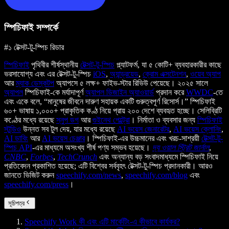
স্পিচিফাই সম্পর্কে
#১ টেক্সট-টু-স্পিচ রিডার
স্পিচিফাই
পৃথিবীর শীর্ষস্থানীয়
টেক্সট-টু-স্পিচ
প্ল্যাটফর্ম, যা ৫ কোটি+ ব্যবহারকারীর কাছে
ভরসাযোগ্য এবং এর টেক্সট-টু-স্পিচ
iOS
,
অ্যান্ড্রয়েড
,
ক্রোম এক্সটেনশন
,
ওয়েব অ্যাপ
আর
ম্যাক ডেস্কটপ
অ্যাপসে ৫ লক্ষ+ ফাইভ-স্টার রিভিউ পেয়েছে। ২০২৫ সালে
অ্যাপল
স্পিচিফাই-কে মর্যাদাপূর্ণ
অ্যাপল ডিজাইন অ্যাওয়ার্ড
প্রদান করে
WWDC
-তে
এবং একে বলে, “মানুষের জীবনে দারুণ সহায়ক একটি গুরুত্বপূর্ণ রিসোর্স।” স্পিচিফাই
৬০+ ভাষায় ১,০০০+ প্রাকৃতিক কণ্ঠ নিয়ে প্রায় ২০০ দেশে ব্যবহৃত হচ্ছে। সেলিব্রিটি
কণ্ঠের মধ্যে রয়েছে
স্নুপ ডগ
আর
গুইনেথ পেল্ট্রো
। নির্মাতা ও ব্যবসার জন্য
স্পিচিফাই
স্টুডিও
উন্নত সব টুল দেয়, যার মধ্যে রয়েছে
AI ভয়েস জেনারেটর
,
AI ভয়েস ক্লোনিং
,
AI ডাবিং
আর
AI ভয়েস চেঞ্জার
। স্পিচিফাই-এর উচ্চমানের এবং খরচ-সাশ্রয়ী
টেক্সট-টু-
স্পিচ API
-এর মাধ্যমে অসংখ্য শীর্ষ পণ্য সম্ভব হয়েছে।
দ্য ওয়াল স্ট্রিট জার্নাল
,
CNBC
,
Forbes
,
TechCrunch
এবং অন্যান্য বড় সংবাদমাধ্যমে স্পিচিফাই নিয়ে
প্রতিবেদন প্রকাশিত হয়েছে; এটি বিশ্বের সর্ববৃহৎ টেক্সট-টু-স্পিচ প্রদানকারী। আরও
জানতে ভিজিট করুন
speechify.com/news
,
speechify.com/blog
এবং
speechify.com/press
।
সূচিপত্র
Speechify Work কী এবং এটি মার্কেটিং-এ কীভাবে কার্যকর?