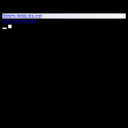
বিনামূল্যে ব্যবহার করে দেখুন
এখনই ডাউনলোড করুন
প্রোডাক্ট
টেক্সট টু স্পিচ
আইফোন ও আইপ্যাড অ্যাপ
অ্যান্ড্রয়েড অ্যাপ
ক্রোম এক্সটেনশন
এজ এক্সটেনশন
ওয়েব অ্যাপ
ম্যাক অ্যাপ
উইন্ডোজ অ্যাপ
এআই ভয়েস জেনারেটর