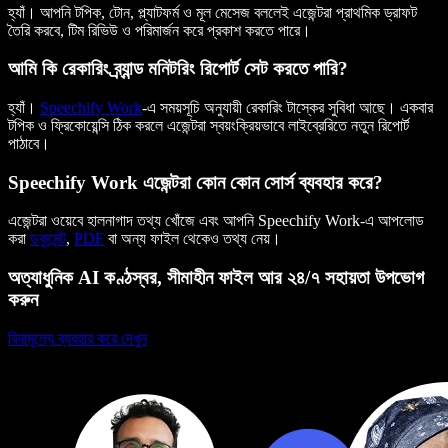
হ্যাঁ। আপনি টপিক, টোন, প্ল্যাটফর্ম ও মূল মেসেজ বললেই এজেন্টরা প্রাথমিক ড্রাফট
তৈরি করবে, টিম রিভিউ ও পরিমার্জন করে প্রকাশ করতে পারে।
আমি কি রেকারিং ব্র্যান্ড মনিটরিং রিপোর্ট সেট করতে পারি?
হ্যাঁ।
Speechify Work
-এ সময়সূচি অনুযায়ী রেকারিং টাস্কের সুবিধা আছে। একবার
টপিক ও ফ্রিকোয়েন্সি ঠিক করলে এজেন্টরা স্বয়ংক্রিয়ভাবে লাইব্রেরিতে নতুন রিপোর্ট
পাঠাবে।
Speechify Work এজেন্টরা কোন কোন সোর্স ব্যবহার করে?
এজেন্টরা ওয়েবে হালনাগাদ তথ্য খোঁজে এবং আপনি Speechify Work-এ আপলোড
করা
ডকুমেন্ট
,
PDF
বা অন্য ফাইল থেকেও তথ্য নেয়।
অত্যাধুনিক AI কণ্ঠস্বর, সীমাহীন ফাইল আর ২৪/৭ সহায়তা উপভোগ
করুন
বিনামূল্যে ব্যবহার করে দেখুন