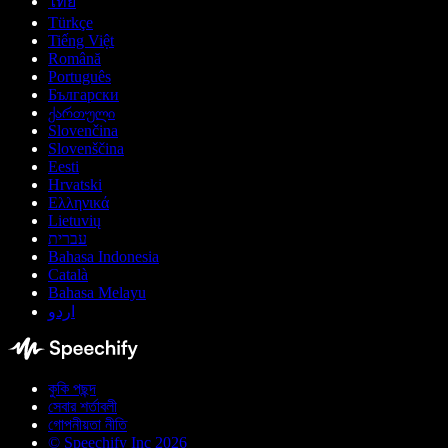
ไทย
Türkçe
Tiếng Việt
Română
Português
Български
ქართული
Slovenčina
Slovenščina
Eesti
Hrvatski
Ελληνικά
Lietuvių
עברית
Bahasa Indonesia
Català
Bahasa Melayu
اردو
কুকি পছন্দ
সেবার শর্তাবলী
গোপনীয়তা নীতি
© Speechify Inc 2026