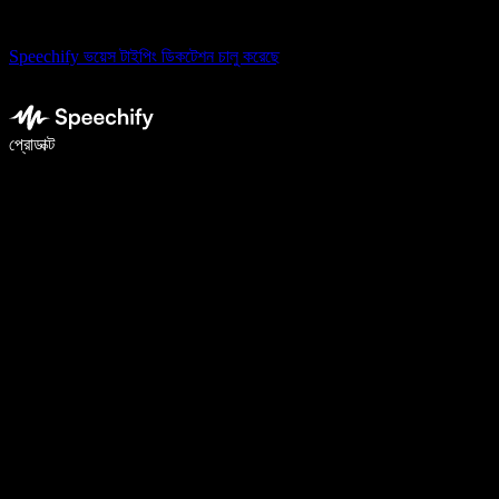
Speechify ভয়েস টাইপিং ডিকটেশন চালু করেছে
ভয়েস টাইপিং দিয়ে ৫ গুণ দ্রুত লিখুন
প্রোডাক্ট
আরও জানুন