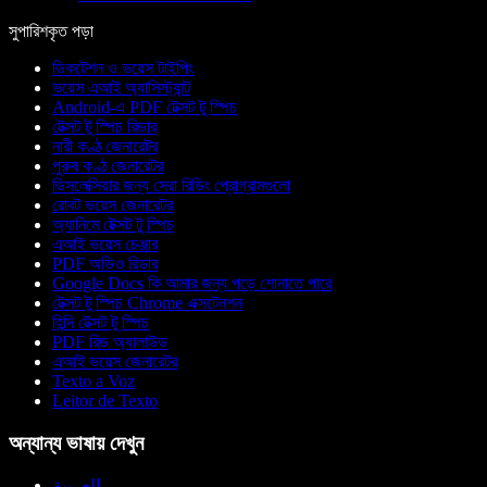
সুপারিশকৃত পড়া
ডিকটেশন ও ভয়েস টাইপিং
ভয়েস এআই অ্যাসিস্ট্যান্ট
Android-এ PDF টেক্সট টু স্পিচ
টেক্সট টু স্পিচ রিডার
নারী কণ্ঠ জেনারেটর
পুরুষ কণ্ঠ জেনারেটর
ডিসলেক্সিয়ার জন্য সেরা রিডিং প্রোগ্রামগুলো
রোবট ভয়েস জেনারেটর
অ্যানিমে টেক্সট টু স্পিচ
এআই ভয়েস চেঞ্জার
PDF অডিও রিডার
Google Docs কি আমার জন্য পড়ে শোনাতে পারে
টেক্সট টু স্পিচ Chrome এক্সটেনশন
হিন্দি টেক্সট টু স্পিচ
PDF রিড অ্যালাউড
এআই ভয়েস জেনারেটর
Texto a Voz
Leitor de Texto
অন্যান্য ভাষায় দেখুন
العربية