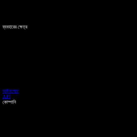
ব্যবহারের ক্ষেত্র
ডাউনলোড
API
কোম্পানি