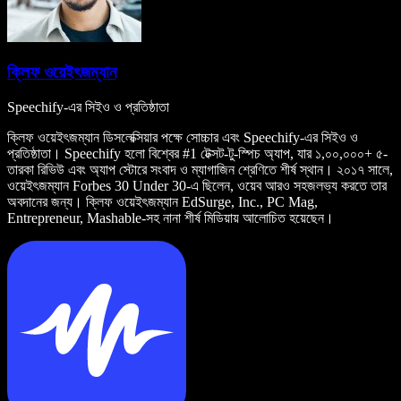
ক্লিফ ওয়েইৎজম্যান
Speechify-এর সিইও ও প্রতিষ্ঠাতা
ক্লিফ ওয়েইৎজম্যান ডিসলেক্সিয়ার পক্ষে সোচ্চার এবং Speechify-এর সিইও ও
প্রতিষ্ঠাতা। Speechify হলো বিশ্বের #1 টেক্সট-টু-স্পিচ অ্যাপ, যার ১,০০,০০০+ ৫-
তারকা রিভিউ এবং অ্যাপ স্টোরে সংবাদ ও ম্যাগাজিন শ্রেণিতে শীর্ষ স্থান। ২০১৭ সালে,
ওয়েইৎজম্যান Forbes 30 Under 30-এ ছিলেন, ওয়েব আরও সহজলভ্য করতে তার
অবদানের জন্য। ক্লিফ ওয়েইৎজম্যান EdSurge, Inc., PC Mag,
Entrepreneur, Mashable-সহ নানা শীর্ষ মিডিয়ায় আলোচিত হয়েছেন।