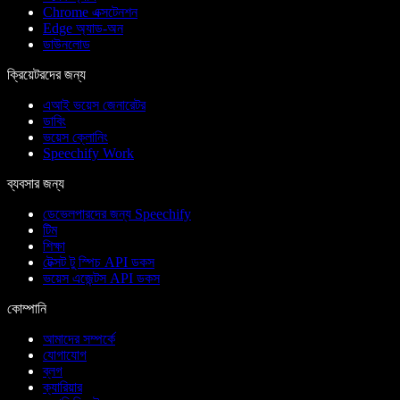
Chrome এক্সটেনশন
Edge অ্যাড-অন
ডাউনলোড
ক্রিয়েটরদের জন্য
এআই ভয়েস জেনারেটর
ডাবিং
ভয়েস ক্লোনিং
Speechify Work
ব্যবসার জন্য
ডেভেলপারদের জন্য Speechify
টিম
শিক্ষা
টেক্সট টু স্পিচ API ডকস
ভয়েস এজেন্টস API ডকস
কোম্পানি
আমাদের সম্পর্কে
যোগাযোগ
ব্লগ
ক্যারিয়ার