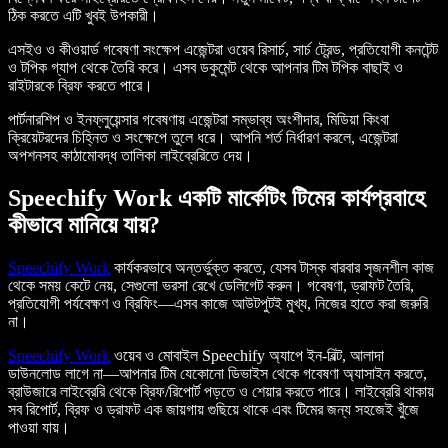
ঠিক করতে এটি খুবই উপকারী।
এসইও ও কীওয়ার্ড গবেষণা সংক্ষেপ এজেন্টরা ওয়েব রিসার্চ, সার্চ ট্রেন্ড, প্রতিযোগী কনটেন্ট
ও টপিক গ্যাপ থেকে তৈরি করে। এসব ডকুমেন্ট থেকে আপনার টিম টপিক বাছাই ও
রাইটারকে ব্রিফ করতে পারে।
পার্টনারশিপ ও ইনফ্লুয়েন্সার গবেষণায় এজেন্টরা সম্ভাব্য অংশীদার, মিডিয়া কিংবা
ক্রিয়েটরদের চিহ্নিত ও সংক্ষেপে তুলে ধরে। আপনি শর্ত নির্ধারণ করলে, এজেন্টরা
অপশনসহ কাঠামোবদ্ধ তালিকা লাইব্রেরিতে দেয়।
Speechify Work একটি মার্কেটিং টিমের কার্যপ্রবাহে
কীভাবে মানিয়ে যায়?
Speechify Work
কার্যকরভাবে অন্তর্ভুক্ত করতে, যেসব টাস্ক বারবার সৃজনশীল কাজ
থেকে সময় কেটে নেয়, সেগুলো ভরসা রেখে ডেলিগেট করুন। গবেষণা, ড্রাফট তৈরি,
প্রতিযোগী পর্যবেক্ষণ ও ব্রিফিং—এসব কাজে আউটপুটই মুখ্য, নিজের হাতে করা জরুরি
না।
Speechify Work
ওয়েব ও মোবাইল Speechify অ্যাপে ইন-বিল্ট, আলাদা
ডাউনলোড লাগে না—আপনার টিম যেকোনো ডিভাইস থেকে গবেষণা অ্যাসাইন করতে,
ব্রাউজারে লাইব্রেরি থেকে ব্রিফ/রিপোর্ট পড়তে ও শেয়ার করতে পারে। লাইব্রেরি থাকায়
সব রিপোর্ট, ব্রিফ ও ড্রাফট এক জায়গায় গুছিয়ে থাকে এবং টিমের জন্য সহজেই খুঁজে
পাওয়া যায়।