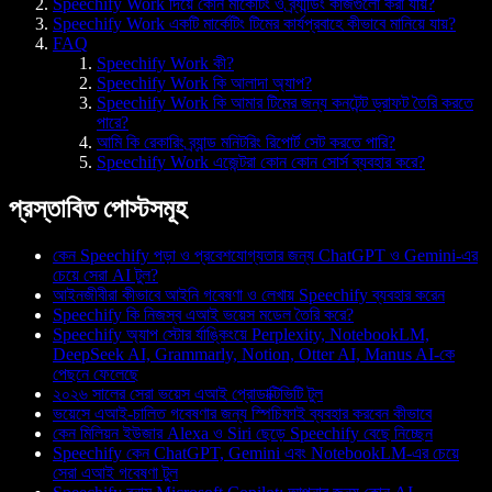
Speechify Work দিয়ে কোন মার্কেটিং ও ব্র্যান্ডিং কাজগুলো করা যায়?
Speechify Work একটি মার্কেটিং টিমের কার্যপ্রবাহে কীভাবে মানিয়ে যায়?
FAQ
Speechify Work কী?
Speechify Work কি আলাদা অ্যাপ?
Speechify Work কি আমার টিমের জন্য কনটেন্ট ড্রাফট তৈরি করতে
পারে?
আমি কি রেকারিং ব্র্যান্ড মনিটরিং রিপোর্ট সেট করতে পারি?
Speechify Work এজেন্টরা কোন কোন সোর্স ব্যবহার করে?
প্রস্তাবিত পোস্টসমূহ
কেন Speechify পড়া ও প্রবেশযোগ্যতার জন্য ChatGPT ও Gemini-এর
চেয়ে সেরা AI টুল?
আইনজীবীরা কীভাবে আইনি গবেষণা ও লেখায় Speechify ব্যবহার করেন
Speechify কি নিজস্ব এআই ভয়েস মডেল তৈরি করে?
Speechify অ্যাপ স্টোর র্যাঙ্কিংয়ে Perplexity, NotebookLM,
DeepSeek AI, Grammarly, Notion, Otter AI, Manus AI-কে
পেছনে ফেলেছে
২০২৬ সালের সেরা ভয়েস এআই প্রোডাক্টিভিটি টুল
ভয়েসে এআই-চালিত গবেষণার জন্য স্পিচিফাই ব্যবহার করবেন কীভাবে
কেন মিলিয়ন ইউজার Alexa ও Siri ছেড়ে Speechify বেছে নিচ্ছেন
Speechify কেন ChatGPT, Gemini এবং NotebookLM-এর চেয়ে
সেরা এআই গবেষণা টুল