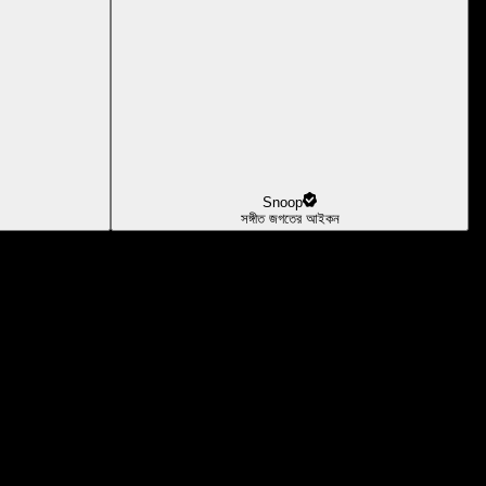
Snoop
সঙ্গীত জগতের আইকন