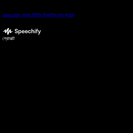
Speechify ভয়েস টাইপিং ডিকটেশন চালু করেছে
ভয়েস টাইপিং দিয়ে ৫ গুণ দ্রুত লিখুন
প্রোডাক্ট
আরও জানুন