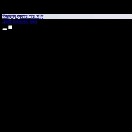
বিনামূল্যে ব্যবহার করে দেখুন
এখনই ডাউনলোড করুন
প্রোডাক্ট
টেক্সট টু স্পিচ
আইফোন ও আইপ্যাড অ্যাপ
অ্যান্ড্রয়েড অ্যাপ
ক্রোম এক্সটেনশন
এজ এক্সটেনশন
ওয়েব অ্যাপ
ম্যাক অ্যাপ
উইন্ডোজ অ্যাপ
এআই ভয়েস জেনারেটর