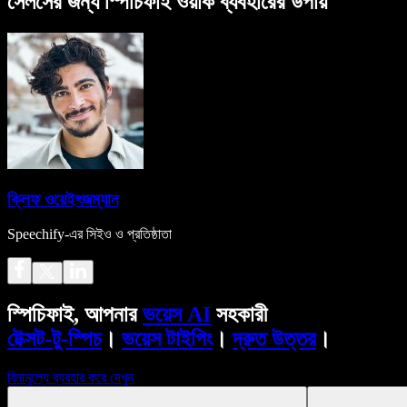
সেলসের জন্য স্পিচিফাই ওয়ার্ক ব্যবহারের উপায়
ক্লিফ ওয়েইৎজম্যান
Speechify-এর সিইও ও প্রতিষ্ঠাতা
স্পিচিফাই, আপনার
ভয়েস AI
সহকারী
টেক্সট-টু-স্পিচ
।
ভয়েস টাইপিং
।
দ্রুত উত্তর
।
বিনামূল্যে ব্যবহার করে দেখুন