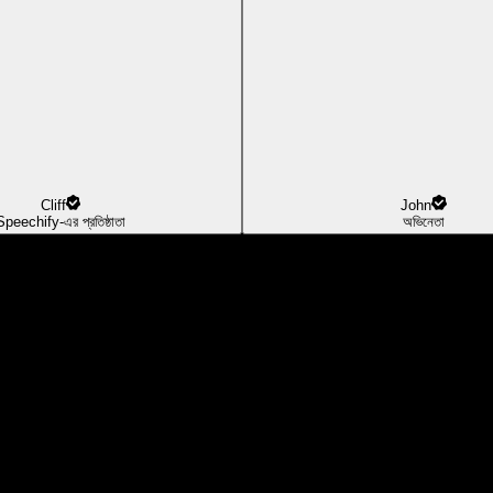
Cliff
John
Speechify-এর প্রতিষ্ঠাতা
অভিনেতা