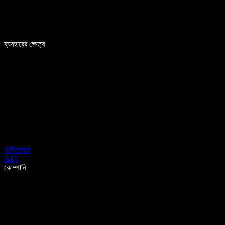
ব্যবহারের ক্ষেত্র
ডাউনলোড
API
কোম্পানি