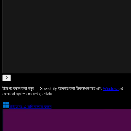
টাইপের বদলে কথা বলুন — Speechify আপনার কথা ডিকটেশন করে এবং
Windows
-এ
যেকোনো অ্যাপে জোরে পড়ে শোনায়
উইন্ডোজ-এ ডাউনলোড করুন