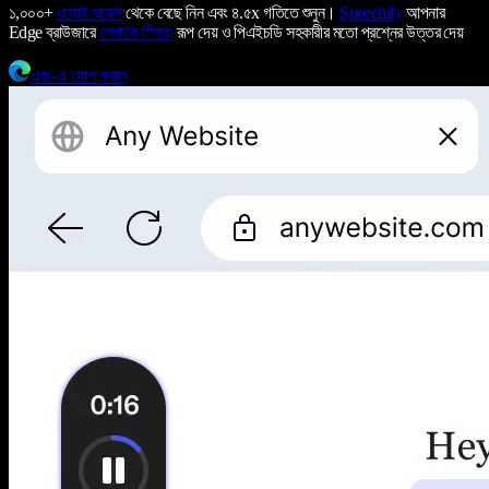
১,০০০+
এআই ভয়েস
থেকে বেছে নিন এবং ৪.৫x গতিতে শুনুন।
Speechify
আপনার
Edge ব্রাউজারে
লেখাকে স্পিচে
রূপ দেয় ও পিএইচডি সহকারীর মতো প্রশ্নের উত্তর দেয়
এজ-এ যোগ করুন