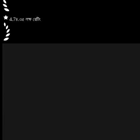
4.7
৪.৩৫ লক্ষ রেটিং