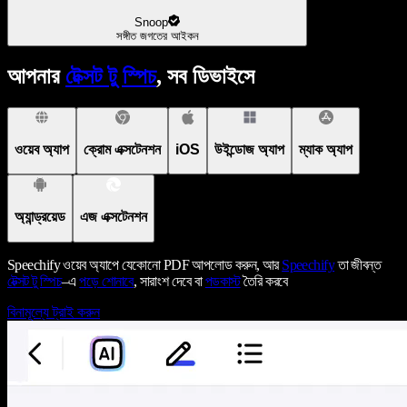
Snoop
সঙ্গীত জগতের আইকন
আপনার
টেক্সট টু স্পিচ
, সব ডিভাইসে
ওয়েব অ্যাপ
ক্রোম এক্সটেনশন
iOS
উইন্ডোজ অ্যাপ
ম্যাক অ্যাপ
অ্যান্ড্রয়েড
এজ এক্সটেনশন
Speechify ওয়েব অ্যাপে যেকোনো PDF আপলোড করুন, আর
Speechify
তা জীবন্ত
টেক্সট টু স্পিচ
–এ
পড়ে শোনাবে
, সারাংশ দেবে বা
পডকাস্ট
তৈরি করবে
বিনামূল্যে ট্রাই করুন