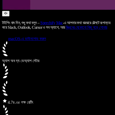
টাইপিং বাদ দিন, শুধু কথা বলুন –
Speechify
Mac
-এ আপনার কথা ঝরঝরে টেক্সটে রূপান্তর
করে Slack, Outlook, Cursor ও সব অ্যাপে, আর
স্ক্রিনের যেকোনো কিছু পড়ে শোনায়
macOS-এ ডাউনলোড করুন
অ্যাপ অব দ্য ডে
অ্যাপ স্টোর
4.7
৪.৩৫ লক্ষ রেটিং