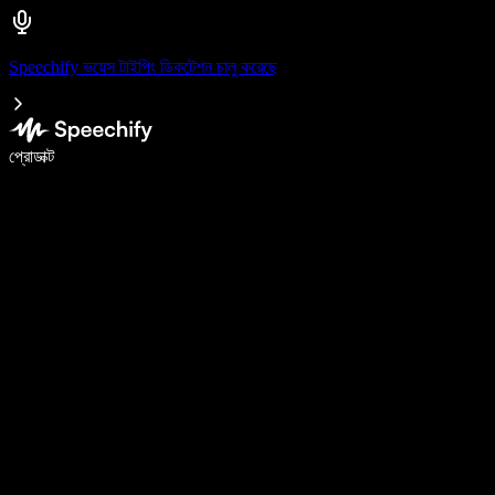
Speechify ভয়েস টাইপিং ডিকটেশন চালু করেছে
ভয়েস টাইপিং দিয়ে ৫ গুণ দ্রুত লিখুন
প্রোডাক্ট
আরও জানুন