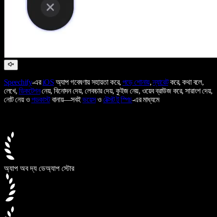
Speechify
-এর
iOS
অ্যাপ গবেষণায় সহায়তা করে,
পড়ে শোনায়
,
ন্যারেট
করে, কথা বলে,
লেখে,
ডিকটেশন
নেয়, বিনোদন দেয়, লেকচার দেয়, কুইজ নেয়, ওয়েব ব্রাউজ করে, সারাংশ দেয়,
নোট নেয় ও
পডকাস্ট
বানায়—সবই
ভয়েস
ও
টেক্সট টু স্পিচ
-এর মাধ্যমে
অ্যাপ অব দ্য ডে
অ্যাপ স্টোর