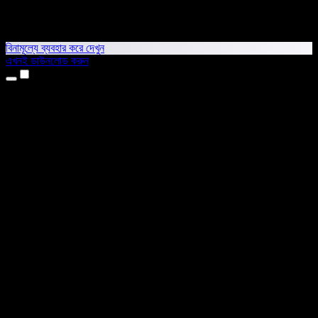
বিনামূল্যে ব্যবহার করে দেখুন
এখনই ডাউনলোড করুন
প্রোডাক্ট
টেক্সট টু স্পিচ
আইফোন ও আইপ্যাড অ্যাপ
অ্যান্ড্রয়েড অ্যাপ
ক্রোম এক্সটেনশন
এজ এক্সটেনশন
ওয়েব অ্যাপ
ম্যাক অ্যাপ
উইন্ডোজ অ্যাপ