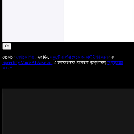
যেকোনো
লেখাকে স্পিচে
রূপ দিন,
ডকুমেন্ট বা বর্ণনা থেকে পডকাস্ট তৈরি করুন
এবং
Speechify Voice AI Assistant
-এ চলতে চলতে যেকোনো প্রশ্ন করুন,
অ্যান্ড্রয়েড
অ্যাপে