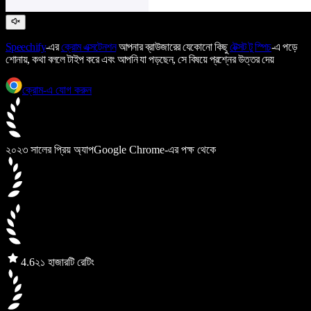
Speechify
-এর
ক্রোম এক্সটেনশন
আপনার ব্রাউজারের যেকোনো কিছু
টেক্সট টু স্পিচ
-এ পড়ে
শোনায়, কথা বললে টাইপ করে এবং আপনি যা পড়ছেন, সে বিষয়ে প্রশ্নের উত্তর দেয়
ক্রোম-এ যোগ করুন
২০২৩ সালের প্রিয় অ্যাপ
Google Chrome-এর পক্ষ থেকে
4.6
২১ হাজারটি রেটিং