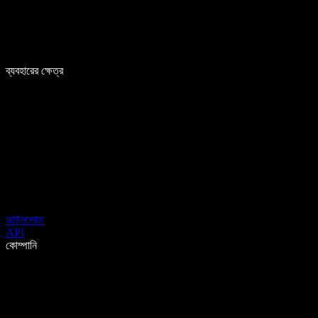
ব্যবহারের ক্ষেত্র
ডাউনলোড
API
কোম্পানি