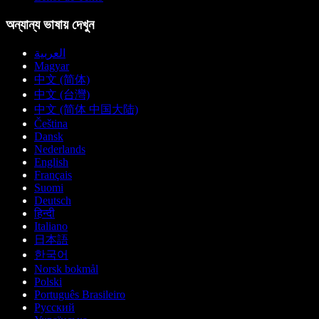
অন্যান্য ভাষায় দেখুন
العربية
Magyar
中文 (简体)
中文 (台灣)
中文 (简体 中国大陆)
Čeština
Dansk
Nederlands
English
Français
Suomi
Deutsch
हिन्दी
Italiano
日本語
한국어
Norsk bokmål
Polski
Português Brasileiro
Русский