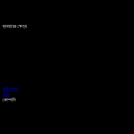
ব্যবহারের ক্ষেত্র
ডাউনলোড
API
কোম্পানি