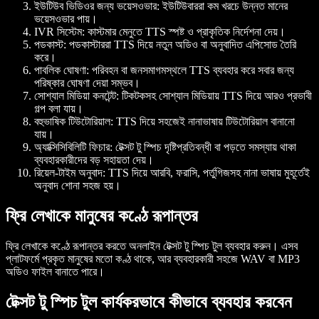
ইউটিউব ভিডিওর জন্য ভয়েসওভার
: ইউটিউবাররা কম খরচে উন্নত মানের
ভয়েসওভার পায়।
IVR সিস্টেম
: কাস্টমার মেনুতে TTS স্পষ্ট ও প্রাকৃতিক নির্দেশনা দেয়।
পডকাস্ট
: পডকাস্টাররা TTS দিয়ে নতুন অডিও বা অনুবাদিত এপিসোড তৈরি
করে।
পাবলিক ঘোষণা
: পরিবহন বা জনসমাগমস্থলে TTS ব্যবহার করে সবার জন্য
পরিষ্কার ঘোষণা দেয়া সম্ভব।
সোশ্যাল মিডিয়া কনটেন্ট
: টিকটকসহ সোশ্যাল মিডিয়ায় TTS দিয়ে আরও প্রভাবী
গল্প বলা যায়।
বহুভাষিক টিউটোরিয়াল
: TTS দিয়ে সহজেই নানাভাষায় টিউটোরিয়াল বানানো
যায়।
অ্যাক্সিসিবিলিটি ফিচার
: টেক্সট টু স্পিচ দৃষ্টিপ্রতিবন্ধী বা পড়তে সমস্যায় থাকা
ব্যবহারকারীদের বড় সহায়তা দেয়।
রিয়েল-টাইম অনুবাদ
: TTS দিয়ে আরবি, ফরাসি, পর্তুগিজসহ নানা ভাষায় মুহূর্তেই
অনুবাদ শোনা সহজ হয়।
ফ্রি লেখাকে মানুষের কণ্ঠে রূপান্তর
ফ্রি লেখাকে কণ্ঠে রূপান্তর করতে অনলাইন টেক্সট টু স্পিচ টুল ব্যবহার করুন। এসব
প্লাটফর্মে প্রকৃত মানুষের মতো কণ্ঠ থাকে, আর ব্যবহারকারী সহজে WAV বা MP3
অডিও ফাইল বানাতে পারে।
টেক্সট টু স্পিচ টুল কার্যকরভাবে কীভাবে ব্যবহার করবেন