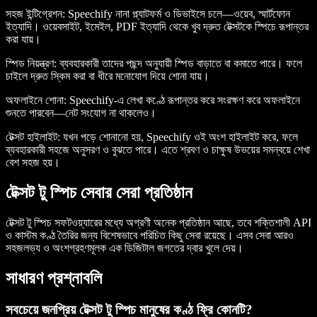
সহজ ইন্টিগ্রেশন
: Speechify নানা প্ল্যাটফর্ম ও ডিভাইসে চলে—ওয়েব, স্মার্টফোন
ইত্যাদি। ওয়েবসাইট, ইমেইল, PDF ইত্যাদি থেকে খুব দ্রুত টেক্সটকে স্পিচে রূপান্তর
করা যায়।
স্পিড নিয়ন্ত্রণ
: ব্যবহারকারী তাদের পছন্দ অনুযায়ী স্পিড বাড়াতে বা কমাতে পারে। ফলে
চাইলে দ্রুত স্কিম করা বা ধীরে মনোযোগ দিয়ে শোনা যায়।
অফলাইনে শোনা
: Speechify-এ লেখা কণ্ঠে রূপান্তর করে সংরক্ষণ করে অফলাইনে
শুনতে পারবেন—নেট সংযোগ না থাকলেও।
টেক্সট হাইলাইট
: যখন পড়ে শোনানো হয়, Speechify ওই অংশ হাইলাইট করে, ফলে
ব্যবহারকারী সহজে অনুসরণ ও বুঝতে পারে। এতে শ্রবণ ও চাক্ষুষ উভয়ের সমন্বয়ে শেখা
বেশ সহজ হয়।
টেক্সট টু স্পিচ সেবার সেরা প্রতিষ্ঠান
টেক্সট টু স্পিচ সফটওয়্যারের মধ্যে অগ্রণী অনেক প্রতিষ্ঠান আছে, তবে শক্তিশালী API
ও কাস্টম কণ্ঠ তৈরির জন্য বিশেষভাবে পরিচিত কিছু সেবা রয়েছে। এসব সেবা আরও
সহজলভ্য ও অংশগ্রহণমূলক এক ডিজিটাল জগতের দ্বার খুলে দেয়।
সাধারণ প্রশ্নাবলি
সবচেয়ে জনপ্রিয় টেক্সট টু স্পিচ মানুষের কণ্ঠ ফ্রি কোনটি?