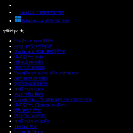
macOS-এ ডাউনলোড করুন
Windows-এ ডাউনলোড করুন
সুপারিশকৃত পড়া
ডিকটেশন ও ভয়েস টাইপিং
ভয়েস এআই অ্যাসিস্ট্যান্ট
Android-এ PDF টেক্সট টু স্পিচ
টেক্সট টু স্পিচ রিডার
নারী কণ্ঠ জেনারেটর
পুরুষ কণ্ঠ জেনারেটর
ডিসলেক্সিয়ার জন্য সেরা রিডিং প্রোগ্রামগুলো
রোবট ভয়েস জেনারেটর
অ্যানিমে টেক্সট টু স্পিচ
এআই ভয়েস চেঞ্জার
PDF অডিও রিডার
Google Docs কি আমার জন্য পড়ে শোনাতে পারে
টেক্সট টু স্পিচ Chrome এক্সটেনশন
হিন্দি টেক্সট টু স্পিচ
PDF রিড অ্যালাউড
এআই ভয়েস জেনারেটর
Texto a Voz
Leitor de Texto