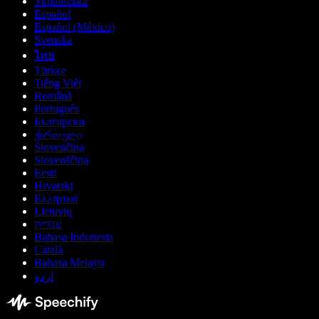
Українська
Español
Español (México)
Svenska
ไทย
Türkçe
Tiếng Việt
Română
Português
Български
ქართული
Slovenčina
Slovenščina
Eesti
Hrvatski
Ελληνικά
Lietuvių
עברית
Bahasa Indonesia
Català
Bahasa Melayu
اردو