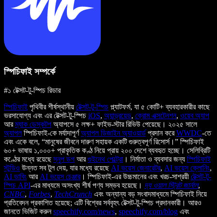
স্পিচিফাই সম্পর্কে
#১ টেক্সট-টু-স্পিচ রিডার
স্পিচিফাই
পৃথিবীর শীর্ষস্থানীয়
টেক্সট-টু-স্পিচ
প্ল্যাটফর্ম, যা ৫ কোটি+ ব্যবহারকারীর কাছে
ভরসাযোগ্য এবং এর টেক্সট-টু-স্পিচ
iOS
,
অ্যান্ড্রয়েড
,
ক্রোম এক্সটেনশন
,
ওয়েব অ্যাপ
আর
ম্যাক ডেস্কটপ
অ্যাপসে ৫ লক্ষ+ ফাইভ-স্টার রিভিউ পেয়েছে। ২০২৫ সালে
অ্যাপল
স্পিচিফাই-কে মর্যাদাপূর্ণ
অ্যাপল ডিজাইন অ্যাওয়ার্ড
প্রদান করে
WWDC
-তে
এবং একে বলে, “মানুষের জীবনে দারুণ সহায়ক একটি গুরুত্বপূর্ণ রিসোর্স।” স্পিচিফাই
৬০+ ভাষায় ১,০০০+ প্রাকৃতিক কণ্ঠ নিয়ে প্রায় ২০০ দেশে ব্যবহৃত হচ্ছে। সেলিব্রিটি
কণ্ঠের মধ্যে রয়েছে
স্নুপ ডগ
আর
গুইনেথ পেল্ট্রো
। নির্মাতা ও ব্যবসার জন্য
স্পিচিফাই
স্টুডিও
উন্নত সব টুল দেয়, যার মধ্যে রয়েছে
AI ভয়েস জেনারেটর
,
AI ভয়েস ক্লোনিং
,
AI ডাবিং
আর
AI ভয়েস চেঞ্জার
। স্পিচিফাই-এর উচ্চমানের এবং খরচ-সাশ্রয়ী
টেক্সট-টু-
স্পিচ API
-এর মাধ্যমে অসংখ্য শীর্ষ পণ্য সম্ভব হয়েছে।
দ্য ওয়াল স্ট্রিট জার্নাল
,
CNBC
,
Forbes
,
TechCrunch
এবং অন্যান্য বড় সংবাদমাধ্যমে স্পিচিফাই নিয়ে
প্রতিবেদন প্রকাশিত হয়েছে; এটি বিশ্বের সর্ববৃহৎ টেক্সট-টু-স্পিচ প্রদানকারী। আরও
জানতে ভিজিট করুন
speechify.com/news
,
speechify.com/blog
এবং