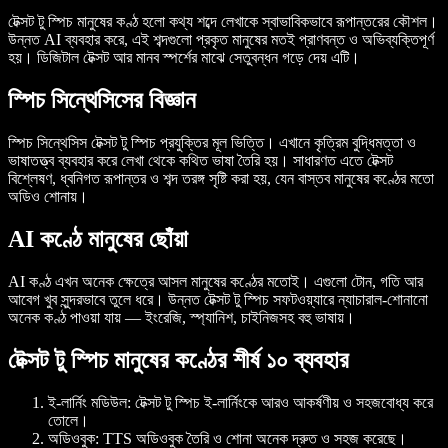
টেক্সট টু স্পিচ মানুষের কণ্ঠ হলো কথ্য শব্দে লেখাকে স্বাভাবিকভাবে রূপান্তরের কৌশল।
উন্নত AI ব্যবহার করে, এই শব্দগুলো প্রকৃত মানুষের মতই প্রাণবন্ত ও অভিব্যক্তিপূর্ণ
হয়। ডিজিটাল টেক্সট আর মানব স্পর্শের মাঝে সেতুবন্ধন গড়ে দেয় এটি।
স্পিচ সিন্থেসিসের বিজ্ঞান
স্পিচ সিন্থেসিস টেক্সট টু স্পিচ প্রযুক্তির মূল ভিত্তি। এখানে কৃত্রিম বুদ্ধিমত্তা ও
ভাষাতত্ত্ব ব্যবহার করে লেখা থেকে কথিত ভাষা তৈরি হয়। সাধারণত এতে টেক্সট
বিশ্লেষণ, ধ্বনিগত রূপান্তর ও শব্দ তরঙ্গ সৃষ্টি করা হয়, যেন বাস্তব মানুষের কণ্ঠের মতো
অডিও শোনায়।
AI কণ্ঠে মানুষের ছোঁয়া
AI কণ্ঠ এখন অনেক ক্ষেত্রে আসল মানুষের কণ্ঠের মতোই। এগুলো টোন, গতি আর
আবেগ খুব সুন্দরভাবে তুলে ধরে। উন্নত টেক্সট টু স্পিচ সফটওয়্যারে ন্যাচারাল-শোনানো
অনেক কণ্ঠ পাওয়া যায় — ইংরেজি, স্প্যানিশ, চাইনিজসহ বহু ভাষায়।
টেক্সট টু স্পিচ মানুষের কণ্ঠের শীর্ষ ১০ ব্যবহার
ই-লার্নিং মডিউল
: টেক্সট টু স্পিচ ই-লার্নিংকে আরও আকর্ষণীয় ও সহজবোধ্য করে
তোলে।
অডিওবুক
: TTS অডিওবুক তৈরি ও শোনা অনেক দ্রুত ও সহজ করেছে।