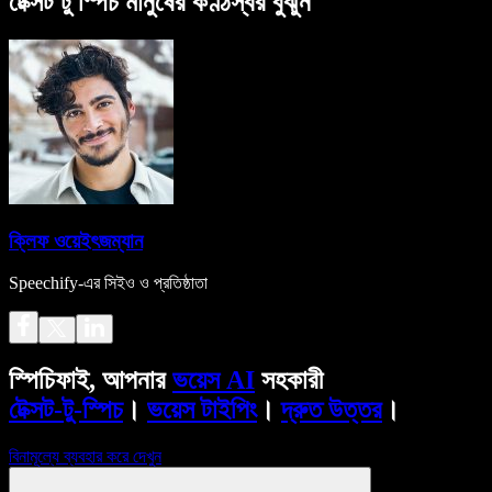
টেক্সট টু স্পিচ মানুষের কণ্ঠস্বর বুঝুন
ক্লিফ ওয়েইৎজম্যান
Speechify-এর সিইও ও প্রতিষ্ঠাতা
স্পিচিফাই, আপনার
ভয়েস AI
সহকারী
টেক্সট-টু-স্পিচ
।
ভয়েস টাইপিং
।
দ্রুত উত্তর
।
বিনামূল্যে ব্যবহার করে দেখুন