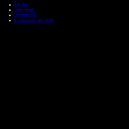
কুকি পছন্দ
সেবার শর্তাবলী
গোপনীয়তা নীতি
© Speechify Inc 2026