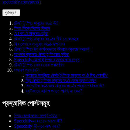
speechify.com/press
।
সূচিপত্র
টেক্সট টু স্পিচ মানুষের কণ্ঠ কী?
স্পিচ সিন্থেসিসের বিজ্ঞান
AI কণ্ঠে মানুষের ছোঁয়া
টেক্সট টু স্পিচ মানুষের কণ্ঠের শীর্ষ ১০ ব্যবহার
ফ্রি লেখাকে মানুষের কণ্ঠে রূপান্তর
টেক্সট টু স্পিচ টুল কার্যকরভাবে কীভাবে ব্যবহার করবেন
আপনার ব্যবসায় টেক্সট টু স্পিচের সুবিধা
Speechify টেক্সট টু স্পিচ ব্যবহার করে দেখুন
টেক্সট টু স্পিচ সেবার সেরা প্রতিষ্ঠান
সাধারণ প্রশ্নাবলি
সবচেয়ে জনপ্রিয় টেক্সট টু স্পিচ মানুষের কণ্ঠ ফ্রি কোনটি?
ফ্রি টেক্সট টু স্পিচ মানুষের কণ্ঠ কোন অ্যাপ দেয়?
সিন্থেটিক কণ্ঠ আর মানুষের কণ্ঠের প্রধান পার্থক্য কী?
ব্রাউজারে অডিও শুনতে পারছি না কেন?
প্রস্তাবিত পোস্টসমূহ
স্পিচ জেনারেশন: সম্পূর্ণ গাইড
Speechify-এর চেয়ে ভালো কী?
Speechify কীভাবে কাজ করে?