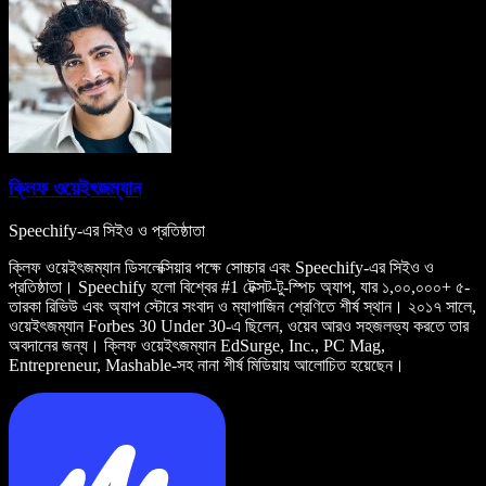
ক্লিফ ওয়েইৎজম্যান
Speechify-এর সিইও ও প্রতিষ্ঠাতা
ক্লিফ ওয়েইৎজম্যান ডিসলেক্সিয়ার পক্ষে সোচ্চার এবং Speechify-এর সিইও ও
প্রতিষ্ঠাতা। Speechify হলো বিশ্বের #1 টেক্সট-টু-স্পিচ অ্যাপ, যার ১,০০,০০০+ ৫-
তারকা রিভিউ এবং অ্যাপ স্টোরে সংবাদ ও ম্যাগাজিন শ্রেণিতে শীর্ষ স্থান। ২০১৭ সালে,
ওয়েইৎজম্যান Forbes 30 Under 30-এ ছিলেন, ওয়েব আরও সহজলভ্য করতে তার
অবদানের জন্য। ক্লিফ ওয়েইৎজম্যান EdSurge, Inc., PC Mag,
Entrepreneur, Mashable-সহ নানা শীর্ষ মিডিয়ায় আলোচিত হয়েছেন।