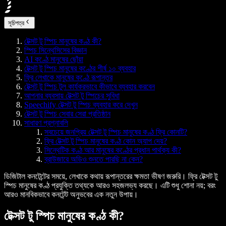
সূচিপত্র
টেক্সট টু স্পিচ মানুষের কণ্ঠ কী?
স্পিচ সিন্থেসিসের বিজ্ঞান
AI কণ্ঠে মানুষের ছোঁয়া
টেক্সট টু স্পিচ মানুষের কণ্ঠের শীর্ষ ১০ ব্যবহার
ফ্রি লেখাকে মানুষের কণ্ঠে রূপান্তর
টেক্সট টু স্পিচ টুল কার্যকরভাবে কীভাবে ব্যবহার করবেন
আপনার ব্যবসায় টেক্সট টু স্পিচের সুবিধা
Speechify টেক্সট টু স্পিচ ব্যবহার করে দেখুন
টেক্সট টু স্পিচ সেবার সেরা প্রতিষ্ঠান
সাধারণ প্রশ্নাবলি
সবচেয়ে জনপ্রিয় টেক্সট টু স্পিচ মানুষের কণ্ঠ ফ্রি কোনটি?
ফ্রি টেক্সট টু স্পিচ মানুষের কণ্ঠ কোন অ্যাপ দেয়?
সিন্থেটিক কণ্ঠ আর মানুষের কণ্ঠের প্রধান পার্থক্য কী?
ব্রাউজারে অডিও শুনতে পারছি না কেন?
ডিজিটাল কনটেন্টের সময়ে, লেখাকে কথায় রূপান্তরের ক্ষমতা ভীষণ জরুরি। ফ্রি টেক্সট টু
স্পিচ মানুষের কণ্ঠ প্রযুক্তি তথ্যকে আরও সহজলভ্য করছে। এটি শুধু শোনা নয়; বরং
আরও মানবিকভাবে কনটেন্ট অনুভবের এক নতুন উপায়।
টেক্সট টু স্পিচ মানুষের কণ্ঠ কী?