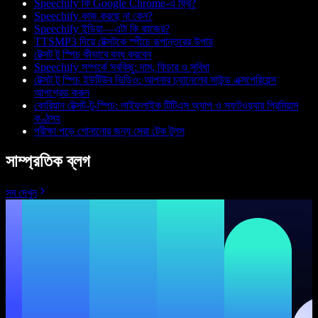
Speechify কি Google Chrome-এ ফ্রি?
Speechify কাজ করছে না কেন?
Speechify ইন্ডিয়া—এটা কি কাজের?
TTSMP3 দিয়ে টেক্সটকে স্পীচে রূপান্তরের উপায়
টেক্সট টু স্পিচ কীভাবে বন্ধ করবেন
Speechify সম্পর্কে সবকিছু: দাম, ফিচার ও সুবিধা
টেক্সট টু স্পিচ ইউটিউব ভিডিও: আপনার চ্যানেলের সাউন্ড এক্সপেরিয়েন্স
আপগ্রেড করুন
কোরিয়ান টেক্সট-টু-স্পিচ: লাইফলাইক টিটিএস অ্যাপ ও সফটওয়্যার প্রিমিয়াম
কণ্ঠসহ
পরীক্ষা পড়ে শোনানোর জন্য সেরা টেক টুলস
সাম্প্রতিক ব্লগ
সব দেখুন