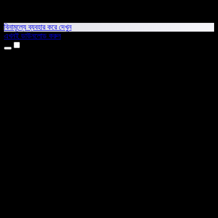
বিনামূল্যে ব্যবহার করে দেখুন
এখনই ডাউনলোড করুন
প্রোডাক্ট
টেক্সট টু স্পিচ
আইফোন ও আইপ্যাড অ্যাপ
অ্যান্ড্রয়েড অ্যাপ
ক্রোম এক্সটেনশন
এজ এক্সটেনশন
ওয়েব অ্যাপ
ম্যাক অ্যাপ
উইন্ডোজ অ্যাপ
এআই ভয়েস জেনারেটর