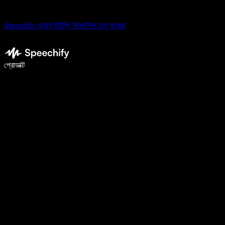
Speechify ভয়েস টাইপিং ডিকটেশন চালু করেছে
ভয়েস টাইপিং দিয়ে ৫ গুণ দ্রুত লিখুন
প্রোডাক্ট
আরও জানুন