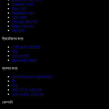
Android অ্যাপ
Mac অ্যাপ
Windows অ্যাপ
ওয়েব অ্যাপ
Chrome এক্সটেনশন
Edge অ্যাড-অন
ডাউনলোড
ক্রিয়েটরদের জন্য
এআই ভয়েস জেনারেটর
ডাবিং
ভয়েস ক্লোনিং
Speechify Work
ব্যবসার জন্য
ডেভেলপারদের জন্য Speechify
টিম
শিক্ষা
টেক্সট টু স্পিচ API ডকস
ভয়েস এজেন্টস API ডকস
কোম্পানি