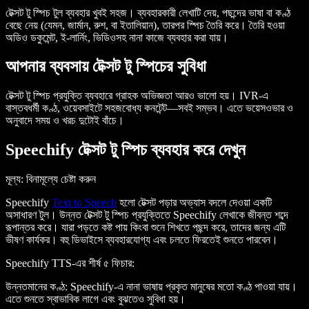
টেক্সট টু স্পিচ টুল ব্যবহার খুবই সহজ। ব্যবহারকারী লেখাটি দেয়, পছন্দের ভাষা বা কণ্ঠ
বেছে নেয় (যেমন, জার্মান, রুশ, বা ইতালিয়ান), তারপর স্পিচ তৈরি করে। তৈরি হওয়া
অডিও ডকুমেন্ট, ই-লার্নিং, ভিডিওসহ নানা কাজে ব্যবহার করা যায়।
আপনার ব্যবসায় টেক্সট টু স্পিচের সুবিধা
টেক্সট টু স্পিচ প্রযুক্তি ব্যবহারে গ্রাহক অভিজ্ঞতা আরও ভালো হয়। IVR-এ
বাস্তবধর্মী কণ্ঠ, ওয়েবসাইটে সহজবোধ্য কনটেন্ট—সবই সম্ভব। এতে ভয়েসওভার ও
অনুবাদে সময় ও খরচ দুটোই বাঁচে।
Speechify টেক্সট টু স্পিচ ব্যবহার করে দেখুন
মূল্য
: বিনামূল্যে চেষ্টা করুন
Speechify
Text to Speech
হলো টেক্সট পড়ার অভ্যাস বদলে দেওয়া একটি
অসাধারণ টুল। উন্নত টেক্সট টু স্পিচ প্রযুক্তিতে Speechify লেখাকে জীবন্ত শব্দে
রূপান্তর করে। যারা পড়তে কষ্ট পায় কিংবা শুনে শিখতে পছন্দ করে, তাদের জন্য এটি
ভীষণ কার্যকর। বহু ডিভাইসে ব্যবহারযোগ্য এবং চলতে ফিরতেই শুনতে পারবেন।
Speechify TTS-এর শীর্ষ ৫ ফিচার
:
উন্নতমানের কণ্ঠ
: Speechify-এ নানা ভাষায় প্রকৃত মানুষের মতো কণ্ঠ পাওয়া যায়।
এতে শুনতে স্বাভাবিক লাগে এবং বুঝতেও সুবিধা হয়।