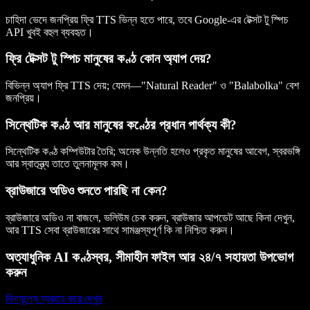
চাহিদা ভেদে জনপ্রিয় ফ্রি TTS ভিন্ন হতে পারে, তবে Google-এর টেক্সট টু স্পিচ
API খুবই বহুল ব্যবহৃত।
ফ্রি টেক্সট টু স্পিচ মানুষের কণ্ঠ কোন অ্যাপ দেয়?
বিভিন্ন অ্যাপ ফ্রি TTS দেয়; যেমন—"Natural Reader" ও "Balabolka" বেশ
জনপ্রিয়।
সিন্থেটিক কণ্ঠ আর মানুষের কণ্ঠের প্রধান পার্থক্য কী?
সিন্থেটিক কণ্ঠ কম্পিউটার তৈরি; অনেক উন্নতি হলেও প্রকৃত মানুষের আবেগ, স্বরভঙ্গি
আর স্বাতন্ত্র্য তাতে তুলনামূলক কম।
ব্রাউজারে অডিও শুনতে পারছি না কেন?
ব্রাউজারে অডিও না বাজলে, ভলিউম চেক করুন, ব্রাউজার আপডেট আছে কিনা দেখুন,
আর TTS সেবা ব্রাউজারের সাথে সামঞ্জস্যপূর্ণ কি না নিশ্চিত করুন।
অত্যাধুনিক AI কণ্ঠস্বর, সীমাহীন ফাইল আর ২৪/৭ সহায়তা উপভোগ
করুন
বিনামূল্যে ব্যবহার করে দেখুন