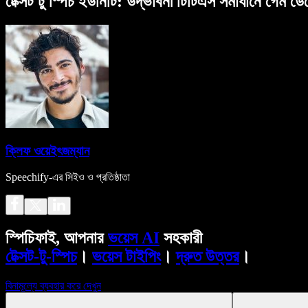
টেক্সট টু স্পিচ ইউনিটি: উদ্ভাবনী টিটিএস সমাধানে গেম ডেভ
ক্লিফ ওয়েইৎজম্যান
Speechify-এর সিইও ও প্রতিষ্ঠাতা
স্পিচিফাই, আপনার
ভয়েস AI
সহকারী
টেক্সট-টু-স্পিচ
।
ভয়েস টাইপিং
।
দ্রুত উত্তর
।
বিনামূল্যে ব্যবহার করে দেখুন