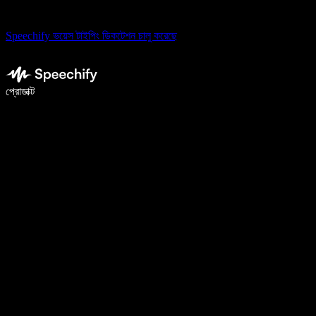
Speechify ভয়েস টাইপিং ডিকটেশন চালু করেছে
ভয়েস টাইপিং দিয়ে ৫ গুণ দ্রুত লিখুন
প্রোডাক্ট
আরও জানুন