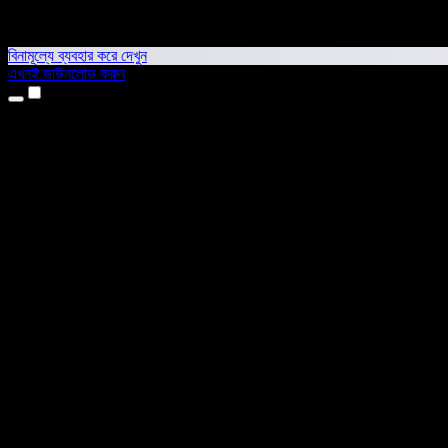
বিনামূল্যে ব্যবহার করে দেখুন
এখনই ডাউনলোড করুন
প্রোডাক্ট
টেক্সট টু স্পিচ
আইফোন ও আইপ্যাড অ্যাপ
অ্যান্ড্রয়েড অ্যাপ
ক্রোম এক্সটেনশন
এজ এক্সটেনশন
ওয়েব অ্যাপ
ম্যাক অ্যাপ
উইন্ডোজ অ্যাপ
এআই ভয়েস জেনারেটর