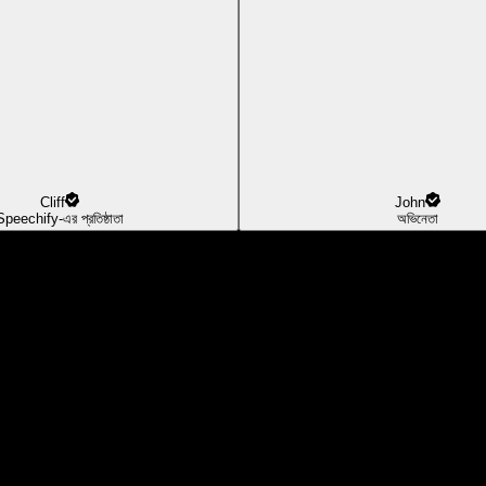
Cliff
John
Speechify-এর প্রতিষ্ঠাতা
অভিনেতা