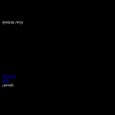
ব্যবহারের ক্ষেত্র
ডাউনলোড
API
কোম্পানি