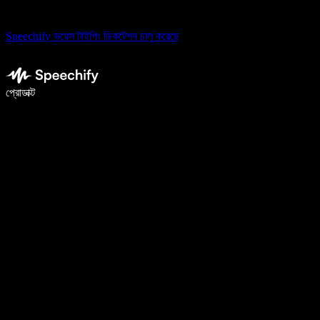
Speechify ভয়েস টাইপিং ডিকটেশন চালু করেছে
ভয়েস টাইপিং দিয়ে ৫ গুণ দ্রুত লিখুন
প্রোডাক্ট
আরও জানুন