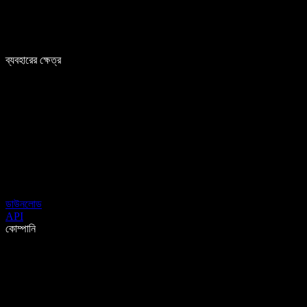
ব্যবহারের ক্ষেত্র
ডাউনলোড
API
কোম্পানি