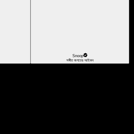
Snoop
সঙ্গীত জগতের আইকন