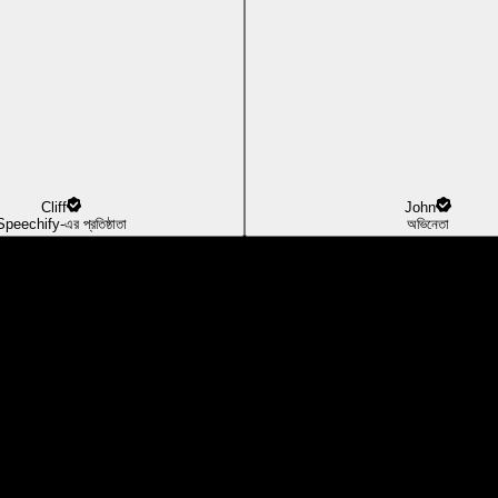
Cliff
John
Speechify-এর প্রতিষ্ঠাতা
অভিনেতা