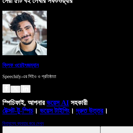
সেরা ৫টি বই লেখার সফটওয়্যার
ক্লিফ ওয়েইৎজম্যান
Speechify-এর সিইও ও প্রতিষ্ঠাতা
স্পিচিফাই, আপনার
ভয়েস AI
সহকারী
টেক্সট-টু-স্পিচ
।
ভয়েস টাইপিং
।
দ্রুত উত্তর
।
বিনামূল্যে ব্যবহার করে দেখুন