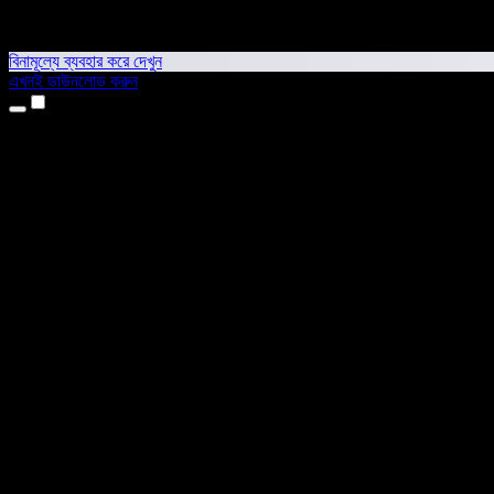
বিনামূল্যে ব্যবহার করে দেখুন
এখনই ডাউনলোড করুন
প্রোডাক্ট
টেক্সট টু স্পিচ
আইফোন ও আইপ্যাড অ্যাপ
অ্যান্ড্রয়েড অ্যাপ
ক্রোম এক্সটেনশন
এজ এক্সটেনশন
ওয়েব অ্যাপ
ম্যাক অ্যাপ
উইন্ডোজ অ্যাপ
এআই ভয়েস জেনারেটর