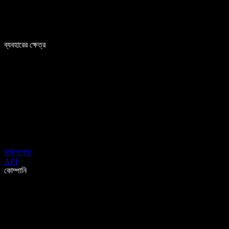
ব্যবহারের ক্ষেত্র
ডাউনলোড
API
কোম্পানি