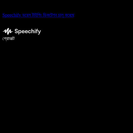
Speechify ভয়েস টাইপিং ডিকটেশন চালু করেছে
ভয়েস টাইপিং দিয়ে ৫ গুণ দ্রুত লিখুন
প্রোডাক্ট
আরও জানুন