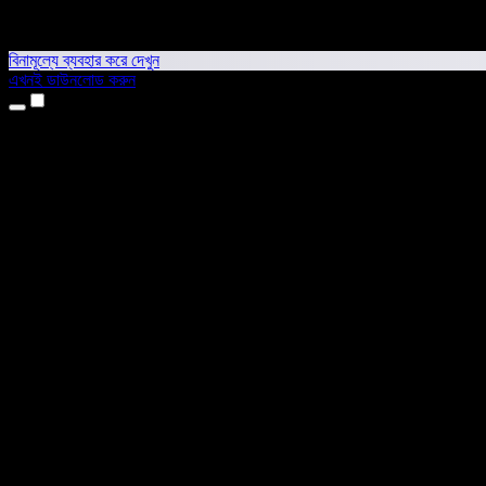
বিনামূল্যে ব্যবহার করে দেখুন
এখনই ডাউনলোড করুন
প্রোডাক্ট
টেক্সট টু স্পিচ
আইফোন ও আইপ্যাড অ্যাপ
অ্যান্ড্রয়েড অ্যাপ
ক্রোম এক্সটেনশন
এজ এক্সটেনশন
ওয়েব অ্যাপ
ম্যাক অ্যাপ
উইন্ডোজ অ্যাপ
এআই ভয়েস জেনারেটর