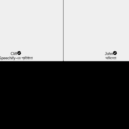
Cliff
John
Speechify-এর প্রতিষ্ঠাতা
অভিনেতা