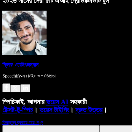
২০২৬ সালের সেরা ৫টি এআই প্রোডাক্টিভিটি টুল
ক্লিফ ওয়েইৎজম্যান
Speechify-এর সিইও ও প্রতিষ্ঠাতা
স্পিচিফাই, আপনার
ভয়েস AI
সহকারী
টেক্সট-টু-স্পিচ
।
ভয়েস টাইপিং
।
দ্রুত উত্তর
।
বিনামূল্যে ব্যবহার করে দেখুন