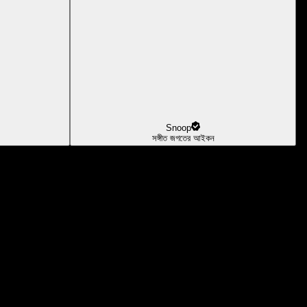
Snoop
সঙ্গীত জগতের আইকন