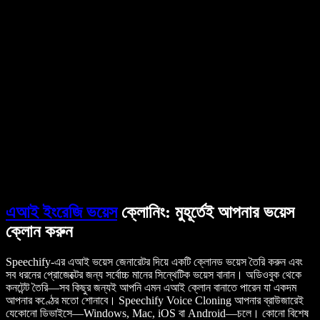
ব্যবহারকারীদের গল্প
গুগল ডক্স পড়ে শোনান
B2B কেস স্টাডি
এআই ভয়েস চেঞ্জার
রিভিউ
যেসব অ্যাপ টেক্সট পড়ে শোনায়
প্রেস
আমাকে পড়ে শোনান
টেক্সট টু স্পিচ রিডার
এন্টারপ্রাইজ
বিক্রয় দলের সঙ্গে কথা বলুন
এন্টারপ্রাইজ ও EDU-এর জন্য স্পিচিফাই
অ্যাক্সেস টু ওয়ার্কের জন্য স্পিচিফাই
DSA-এর জন্য স্পিচিফাই
SIMBA ভয়েস এজেন্ট
ডেভেলপারদের জন্য স্পিচিফাই
এআই ইংরেজি ভয়েস
ক্লোনিং: মুহূর্তেই আপনার ভয়েস
ক্লোন করুন
Speechify-এর এআই ভয়েস জেনারেটর দিয়ে একটি ক্লোনড ভয়েস তৈরি করুন এবং
সব ধরনের প্রোজেক্টের জন্য সর্বোচ্চ মানের সিন্থেটিক ভয়েস বানান। অডিওবুক থেকে
কনটেন্ট তৈরি—সব কিছুর জন্যই আপনি এমন এআই ক্লোন বানাতে পারেন যা একদম
আপনার কণ্ঠের মতো শোনাবে। Speechify Voice Cloning আপনার ব্রাউজারেই
যেকোনো ডিভাইসে—Windows, Mac, iOS বা Android—চলে। কোনো বিশেষ