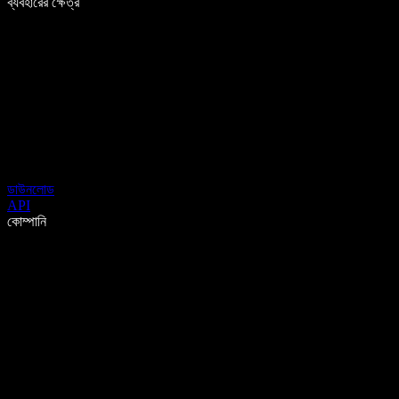
ব্যবহারের ক্ষেত্র
ডাউনলোড
API
কোম্পানি