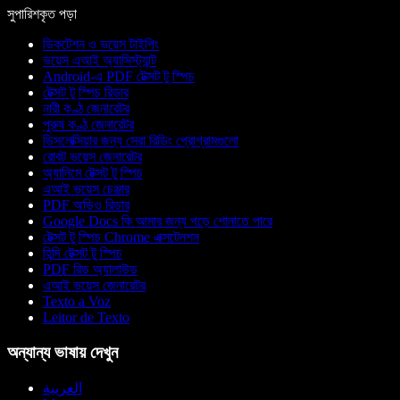
সুপারিশকৃত পড়া
ডিকটেশন ও ভয়েস টাইপিং
ভয়েস এআই অ্যাসিস্ট্যান্ট
Android-এ PDF টেক্সট টু স্পিচ
টেক্সট টু স্পিচ রিডার
নারী কণ্ঠ জেনারেটর
পুরুষ কণ্ঠ জেনারেটর
ডিসলেক্সিয়ার জন্য সেরা রিডিং প্রোগ্রামগুলো
রোবট ভয়েস জেনারেটর
অ্যানিমে টেক্সট টু স্পিচ
এআই ভয়েস চেঞ্জার
PDF অডিও রিডার
Google Docs কি আমার জন্য পড়ে শোনাতে পারে
টেক্সট টু স্পিচ Chrome এক্সটেনশন
হিন্দি টেক্সট টু স্পিচ
PDF রিড অ্যালাউড
এআই ভয়েস জেনারেটর
Texto a Voz
Leitor de Texto
অন্যান্য ভাষায় দেখুন
العربية