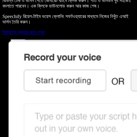
বিভিন্ন টেক ও ভার্সন পেতে জেনারেট বাটনে ক্লিক করুন। গতি ও ভলিউম খুব সহজেই
বদলাতে পারবেন। এক ক্লিকে ডাউনলোড করুন আর কাজ শেষ।
Speechify রিয়েল-টাইম ভয়েস ক্লোনিং সফটওয়্যারের মাধ্যমে নিজের নিখুঁত এআই
ভার্সন তৈরি করুন।
বিনামূল্যে ব্যবহার করে দেখুন