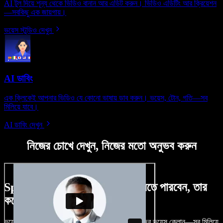
AI টুল দিয়ে শূন্য থেকে ভিডিও বানান আর এডিট করুন। ভিডিও এডিটিং আর ক্রিয়েশন
—সবকিছু এক জায়গায়।
ভয়েস স্টুডিও দেখুন
AI ডাবিং
এক ক্লিকেই আপনার ভিডিও যে কোনো ভাষায় ডাব করুন। ভয়েস, টোন, গতি—সব
মিলিয়ে যাবে।
AI ডাবিং দেখুন
নিজের চোখে দেখুন, নিজের মতো অনুভব করুন
Speechify Studio দিয়ে কী কী করতে পারবেন, তার
কয়েকটা উদাহরণ দেখুন
ভয়েসওভার, রয়্যালটি-ফ্রি ছবি, অডিও, ভিডিও যোগ, নিজের ভয়েস ক্লোন—সব মিলিয়ে