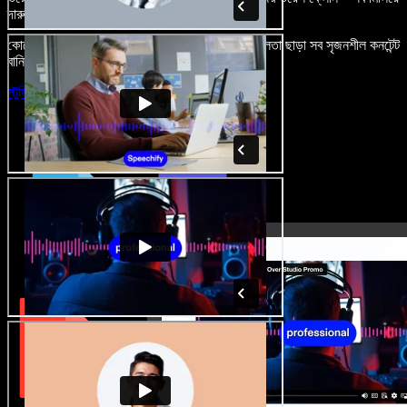
দারুণ মনে রাখার মতো অডিও-ভিডিও প্রজেক্ট বানান।
কোনো শেখার ঝামেলা নেই, শুধু ব্রাউজারে খুলুন—আর দুর্বলতা ছাড়া সব সৃজনশীল কনটেন্ট
বানিয়ে ফেলুন।
স্টুডিও চালু করুন