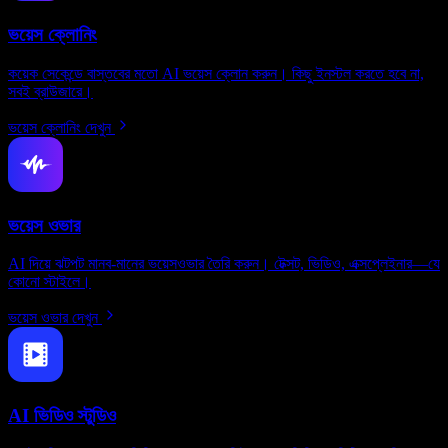
ভয়েস ক্লোনিং
কয়েক সেকেন্ডে বাস্তবের মতো AI ভয়েস ক্লোন করুন। কিছু ইনস্টল করতে হবে না,
সবই ব্রাউজারে।
ভয়েস ক্লোনিং দেখুন
ভয়েস ওভার
AI দিয়ে ঝটপট মানব-মানের ভয়েসওভার তৈরি করুন। টেক্সট, ভিডিও, এক্সপ্লেইনার—যে
কোনো স্টাইলে।
ভয়েস ওভার দেখুন
AI ভিডিও স্টুডিও