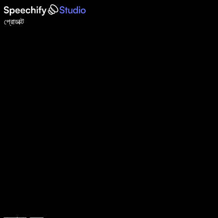
ভয়েস টাইপিং দিয়ে ৫ গুণ দ্রুত লিখুন
প্রোডাক্ট
আরও জানুন