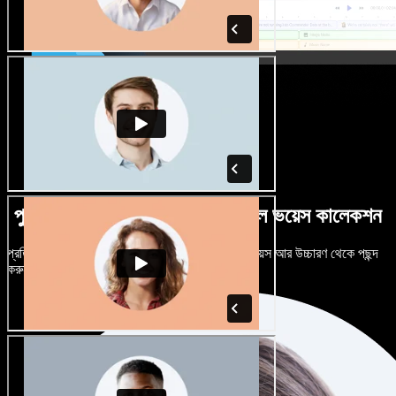
পুরুষ-নারী ভেদে নানান উচ্চারণে বিশাল ভয়েস কালেকশন
প্রতিটি প্রজেক্টকে আলাদা শোনাতে দিন। শত শত AI ভয়েস আর উচ্চারণ থেকে পছন্দ
করুন, নিজের মতো টিউন করুন।