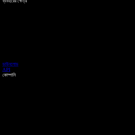
ব্যবহারের ক্ষেত্র
ডাউনলোড
API
কোম্পানি