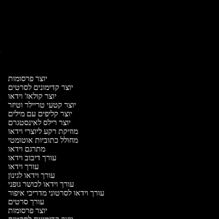
יו
יו
יוצר פרסומות
יוצר קדימונים לסרטים
יוצר קולאז' וידאו
יוצר קטעי טריילר וטיזר
יוצר קליפים עם מילים
יוצר רילס לאינסטגרם
מוזיקת רקע ליוצרי וידאו
מחולל כתוביות אוטומטי
מתרגם וידאו
עורך דיבוב וידאו
עורך וידאו
עורך וידאו לגינון
עורך וידאו לכושר גופני
עורך וידאו לסרטוני מדריכי איפור
עורך סרטים
יוצר פרסומות