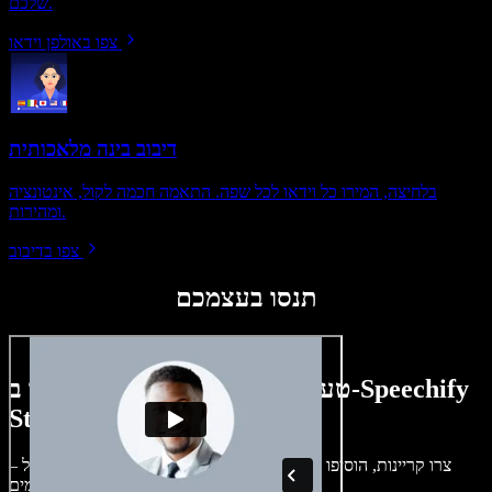
שלכם.
צפו באולפן וידאו
דיבוב בינה מלאכותית
בלחיצה, המירו כל וידאו לכל שפה. התאמה חכמה לקול, אינטונציה
ומהירות.
צפו בדיבוב
תנסו בעצמכם
טעימה קטנה ממה שתוכלו ליצור ב-Speechify
Studio.
צרו קריינות, הוסיפו תמונות ללא זכויות, אודיו, סרטונים ושיבוט קול –
לפרויקטים קוליים־חזותיים מושלמים.