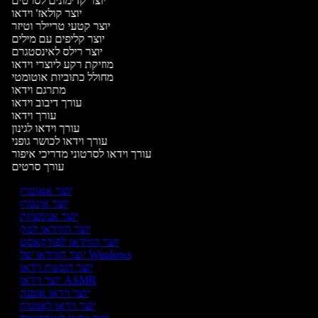
יוצר קדימונים לסרטים
יוצר קולאז' וידאו
יוצר קטעי טריילר וטיזר
יוצר קליפים עם מילים
יוצר רילס לאינסטגרם
מוזיקת רקע ליוצרי וידאו
מחולל כתוביות אוטומטי
מתרגם וידאו
עורך דיבוב וידאו
עורך וידאו
עורך וידאו לגינון
עורך וידאו לכושר גופני
עורך וידאו לסרטוני מדריכי איפור
עורך סרטים
יוצר אאוטרו
יוצר אינטרו
יוצר אנימציות
יוצר הווידאו למק
יוצר הווידאו לפודקאסט
יוצר הווידאו של Windows
יוצר הזמנות וידאו
יוצר וידאו ASMR
יוצר וידאו אופנה
יוצר וידאו לאמנות