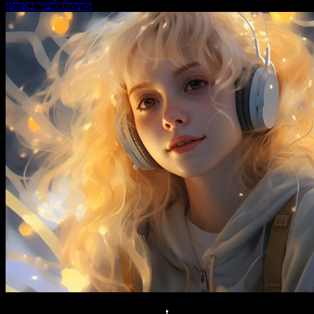
התחילו ליצור באולפן