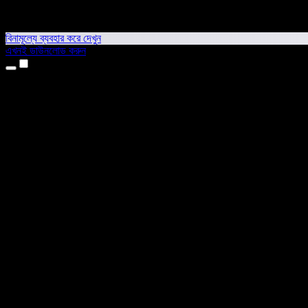
বিনামূল্যে ব্যবহার করে দেখুন
এখনই ডাউনলোড করুন
প্রোডাক্ট
টেক্সট টু স্পিচ
আইফোন ও আইপ্যাড অ্যাপ
অ্যান্ড্রয়েড অ্যাপ
ক্রোম এক্সটেনশন
এজ এক্সটেনশন
ওয়েব অ্যাপ
ম্যাক অ্যাপ
উইন্ডোজ অ্যাপ
এআই ভয়েস জেনারেটর