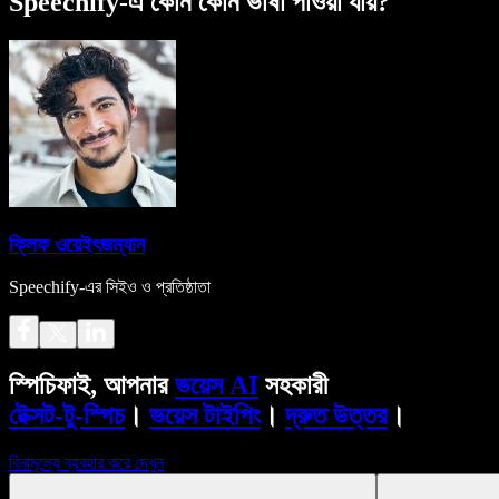
Speechify-এ কোন কোন ভাষা পাওয়া যায়?
ক্লিফ ওয়েইৎজম্যান
Speechify-এর সিইও ও প্রতিষ্ঠাতা
স্পিচিফাই, আপনার
ভয়েস AI
সহকারী
টেক্সট-টু-স্পিচ
।
ভয়েস টাইপিং
।
দ্রুত উত্তর
।
বিনামূল্যে ব্যবহার করে দেখুন