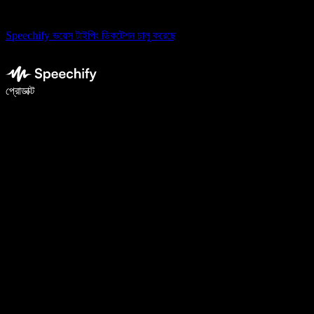
Speechify ভয়েস টাইপিং ডিকটেশন চালু করেছে
ভয়েস টাইপিং দিয়ে ৫ গুণ দ্রুত লিখুন
প্রোডাক্ট
আরও জানুন