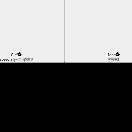
Cliff
John
Speechify-এর প্রতিষ্ঠাতা
অভিনেতা