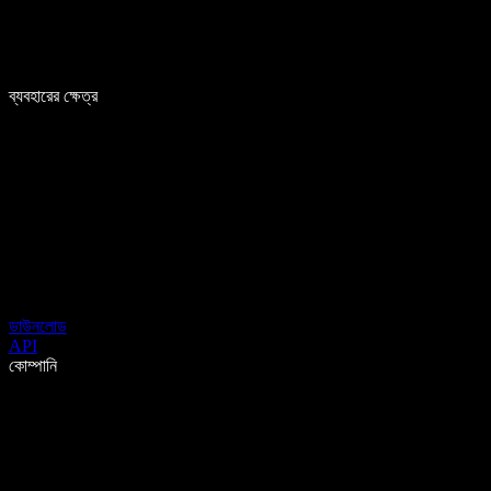
ব্যবহারের ক্ষেত্র
ডাউনলোড
API
কোম্পানি