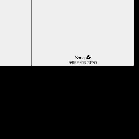
Snoop
সঙ্গীত জগতের আইকন