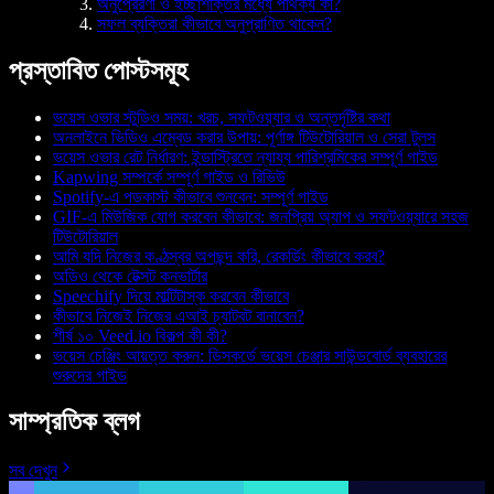
অনুপ্রেরণা ও ইচ্ছাশক্তির মধ্যে পার্থক্য কী?
সফল ব্যক্তিরা কীভাবে অনুপ্রাণিত থাকেন?
প্রস্তাবিত পোস্টসমূহ
ভয়েস ওভার স্টুডিও সময়: খরচ, সফটওয়্যার ও অন্তর্দৃষ্টির কথা
অনলাইনে ভিডিও এম্বেড করার উপায়: পূর্ণাঙ্গ টিউটোরিয়াল ও সেরা টুলস
ভয়েস ওভার রেট নির্ধারণ: ইন্ডাস্ট্রিতে ন্যায্য পারিশ্রমিকের সম্পূর্ণ গাইড
Kapwing সম্পর্কে সম্পূর্ণ গাইড ও রিভিউ
Spotify-এ পডকাস্ট কীভাবে শুনবেন: সম্পূর্ণ গাইড
GIF-এ মিউজিক যোগ করবেন কীভাবে: জনপ্রিয় অ্যাপ ও সফটওয়্যারে সহজ
টিউটোরিয়াল
আমি যদি নিজের কণ্ঠস্বর অপছন্দ করি, রেকর্ডিং কীভাবে করব?
অডিও থেকে টেক্সট কনভার্টার
Speechify দিয়ে মাল্টিটাস্ক করবেন কীভাবে
কীভাবে নিজেই নিজের এআই চ্যাটবট বানাবেন?
শীর্ষ ১০ Veed.io বিকল্প কী কী?
ভয়েস চেঞ্জিং আয়ত্ত করুন: ডিসকর্ডে ভয়েস চেঞ্জার সাউন্ডবোর্ড ব্যবহারের
শুরুদের গাইড
সাম্প্রতিক ব্লগ
সব দেখুন