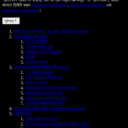
জানতে ভিজিট করুন
speechify.com/news
,
speechify.com/blog
এবং
speechify.com/press
।
সূচিপত্র
আমি এতটা অনুপ্রাণিত নই কেন, আর কীভাবে বদলাব?
অনুপ্রেরণাহীনতার কারণ
চাপ ও বার্নআউট
লক্ষ্যের স্পষ্টতা নেই
অতিরিক্ত স্থির জীবনধারা
ঢিলেমি
ব্যায়ামের অভাব
অনুপ্রেরণার স্বল্পতা কাটাতে কী করবেন?
টু-ডু লিস্ট তৈরি করুন
ছোট অর্জনকে স্বীকৃতি দিন
নিজের যত্ন নিন
অর্জনের জন্য নিজেকে পুরস্কৃত করুন
আপনজনের সাথে কথা বলুন
নিজের জন্য লক্ষ্য স্থির করুন
নেতিবাচক আত্মকথা বাদ দিন
অনুপ্রেরণার ঘাটতি কাটাতে স্পিচিফাই ব্যবহার করুন
প্রশ্নোত্তর
আমি এতটা অলস কেন?
ডিপ্রেশন কিভাবে অনুপ্রেরণায় প্রভাব ফেলে?