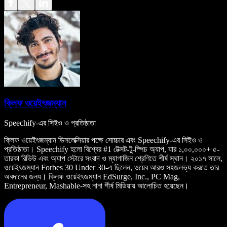
ক্লিফ ওয়েইৎজম্যান
Speechify-এর সিইও ও প্রতিষ্ঠাতা
ক্লিফ ওয়েইৎজম্যান ডিসলেক্সিয়ার পক্ষে সোচ্চার এবং Speechify-এর সিইও ও
প্রতিষ্ঠাতা। Speechify হলো বিশ্বের #1 টেক্সট-টু-স্পিচ অ্যাপ, যার ১,০০,০০০+ ৫-
তারকা রিভিউ এবং অ্যাপ স্টোরে সংবাদ ও ম্যাগাজিন শ্রেণিতে শীর্ষ স্থান। ২০১৭ সালে,
ওয়েইৎজম্যান Forbes 30 Under 30-এ ছিলেন, ওয়েব আরও সহজলভ্য করতে তার
অবদানের জন্য। ক্লিফ ওয়েইৎজম্যান EdSurge, Inc., PC Mag,
Entrepreneur, Mashable-সহ নানা শীর্ষ মিডিয়ায় আলোচিত হয়েছেন।