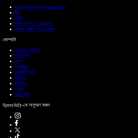
ডেভেলপারদের জন্য Speechify
টিম
শিক্ষা
টেক্সট টু স্পিচ API ডকস
ভয়েস এজেন্টস API ডকস
কোম্পানি
আমাদের সম্পর্কে
যোগাযোগ
ব্লগ
ক্যারিয়ার
অ্যাফিলিয়েট
সাহায্য
স্ট্যাটাস
প্রেস
ব্র্যান্ড কিট
Speechify-কে অনুসরণ করুন