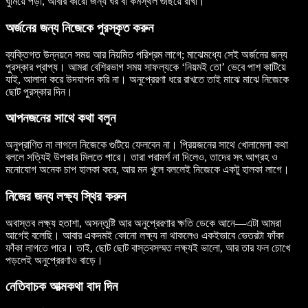
ঘুমিয়ে পড়া, আবার কারো জন্য ঘর বা কর্মস্থল গুছিয়ে রাখা।
অর্জনের জন্য নিজেকে পুরস্কৃত করুন
ব্যক্তিগত উন্নয়নে সময় আর নিয়মিত পরিশ্রম লাগে; মাঝেমধ্যে সেই অর্জনের জন্য
পুরস্কার প্রাপ্য। আমরা বেশিরভাগ সময় সাফল্যকে ‘নিয়মই তো’ ভেবে পাশ কাটিয়ে
যাই, আলাদা করে উদযাপন করি না। অনুপ্রেরণা ধরে রাখতে তাই মাঝে মাঝে নিজেকে
ছোট পুরস্কার দিন।
আপনজনের সাথে কথা বলুন
অনুপ্রাণিত না লাগলে নিজেকে গুটিয়ে ফেলবেন না। প্রিয়জনের সাথে খোলামেলা কথা
বললে সত্যিই উপকার মিলতে পারে। তারা পরামর্শ না দিলেও, তাদের সৎ আগ্রহ ও
মনোযোগ অনেক চাপ হালকা করে, আর মন খুলে বললেই নিজেকে একটু হালকা লাগে।
নিজের জন্য লক্ষ্য স্থির করুন
অবাস্তব লক্ষ্য হতাশা, অসন্তুষ্টি আর অনুপ্রেরণার ক্ষতি ডেকে আনে—এটা আমরা
আগেই বলেছি। আবার একদমই কোনো লক্ষ্য না থাকলেও একইভাবে ভেতরটা ফাঁকা
ফাঁকা লাগতে পারে। তাই, ছোট ছোট বাস্তবসম্মত লক্ষ্যই ভালো, আর তার ফল চোখে
পড়লেই অনুপ্রেরণাও বাড়ে।
নেতিবাচক আত্মকথা বাদ দিন