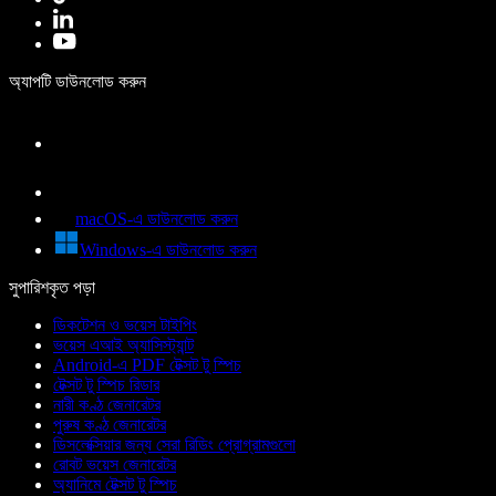
অ্যাপটি ডাউনলোড করুন
macOS-এ ডাউনলোড করুন
Windows-এ ডাউনলোড করুন
সুপারিশকৃত পড়া
ডিকটেশন ও ভয়েস টাইপিং
ভয়েস এআই অ্যাসিস্ট্যান্ট
Android-এ PDF টেক্সট টু স্পিচ
টেক্সট টু স্পিচ রিডার
নারী কণ্ঠ জেনারেটর
পুরুষ কণ্ঠ জেনারেটর
ডিসলেক্সিয়ার জন্য সেরা রিডিং প্রোগ্রামগুলো
রোবট ভয়েস জেনারেটর
অ্যানিমে টেক্সট টু স্পিচ