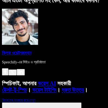
আমি এতটা অনুপ্রাণিত নই কেন, আর কীভাবে বদলাব?
ক্লিফ ওয়েইৎজম্যান
Speechify-এর সিইও ও প্রতিষ্ঠাতা
স্পিচিফাই, আপনার
ভয়েস AI
সহকারী
টেক্সট-টু-স্পিচ
।
ভয়েস টাইপিং
।
দ্রুত উত্তর
।
বিনামূল্যে ব্যবহার করে দেখুন