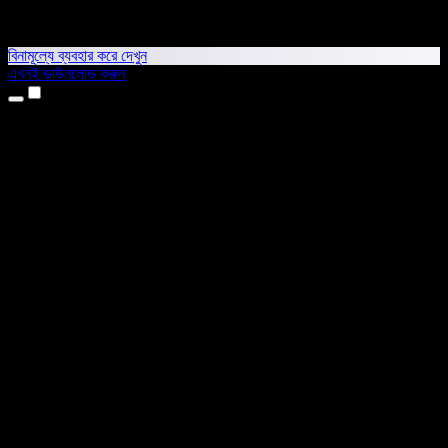
বিনামূল্যে ব্যবহার করে দেখুন
এখনই ডাউনলোড করুন
প্রোডাক্ট
টেক্সট টু স্পিচ
আইফোন ও আইপ্যাড অ্যাপ
অ্যান্ড্রয়েড অ্যাপ
ক্রোম এক্সটেনশন
এজ এক্সটেনশন
ওয়েব অ্যাপ
ম্যাক অ্যাপ
উইন্ডোজ অ্যাপ
এআই ভয়েস জেনারেটর