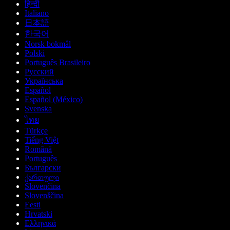
हिन्दी
Italiano
日本語
한국어
Norsk bokmål
Polski
Português Brasileiro
Русский
Українська
Español
Español (México)
Svenska
ไทย
Türkçe
Tiếng Việt
Română
Português
Български
ქართული
Slovenčina
Slovenščina
Eesti
Hrvatski
Ελληνικά