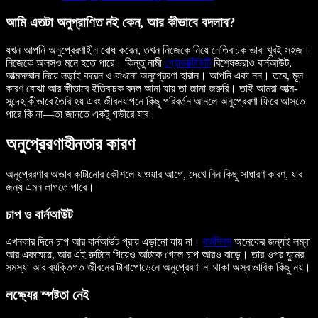
আমি এতটা অনুপ্রাণিত নই কেন, আর কীভাবে বদলাব?
যখন আপনি অনুপ্রেরণাহীন বোধ করেন, তখন নিজেকে নিয়ে নেতিবাচক ভাবা খুবই সহজ।
নিজেকে অলসও মনে হতে পারে। কিন্তু নামী
প্রোডাক্টিভিটি
বিশেষজ্ঞরাও বার্নআউট,
আত্মসম্মান নিয়ে লড়াই করেন ও কখনো অনুপ্রেরণা হারান। আপনি একা নন। তবে, মূল
কারণ বোঝা আর কীভাবে ইতিবাচক বদল আনা যায় তা জানা জরুরি। তাই আমরা আত্ম-
সন্দেহ কীভাবে তৈরি হয় এবং জীবনযাপনে কিছু পরিবর্তন আনলে অনুপ্রেরণা ফিরে আসতে
পারে কি না—তা জানতে একটু গভীরে যাব।
অনুপ্রেরণাহীনতার কারণ
অনুপ্রেরণার অভাব কাটানোর কৌশলে যাওয়ার আগে, দেখে নিন কিছু সাধারণ কারণ, যার
জন্য এমন লাগতে পারে।
চাপ ও বার্নআউট
এখনকার দিনে চাপ আর বার্নআউট প্রায় এড়ানো যায় না।
কর্মদিবস
অনেকের জন্যই লম্বা
আর একঘেয়ে, আর এই রুটিনে গিয়েও আটকে গেলে চাপ আরও বাড়ে। তার ওপর ঘুমের
সমস্যা আর ব্যক্তিগত জীবনের টানাপোড়েনে অনুপ্রেরণা না থাকা অস্বাভাবিক কিছু নয়।
লক্ষ্যের স্পষ্টতা নেই