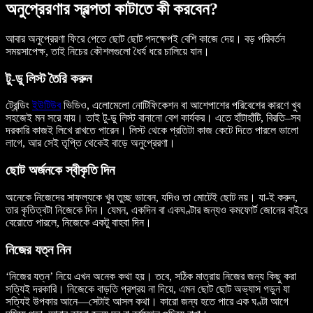
অনুপ্রেরণার স্বল্পতা কাটাতে কী করবেন?
আবার অনুপ্রেরণা ফিরে পেতে ছোট ছোট পদক্ষেপই বেশি কাজে দেয়। বড় পরিবর্তন
সময়সাপেক্ষ, তাই নিচের কৌশলগুলো ধৈর্য ধরে চালিয়ে যান।
টু-ডু লিস্ট তৈরি করুন
ট্রেন্ডিং
ইউটিউব
ভিডিও, এলোমেলো নোটিফিকেশন বা আশেপাশের পরিবেশের কারণে খুব
সহজেই মন সরে যায়। তাই টু-ডু লিস্ট বানানো বেশ কার্যকর। এতে হাঁটাহাঁটি, বিরতি–সব
দরকারি কাজই লিখে রাখতে পারেন। লিস্ট থেকে প্রতিটা কাজ কেটে দিতে পারলে ভালো
লাগে, আর সেই তৃপ্তি থেকেই বাড়ে অনুপ্রেরণা।
ছোট অর্জনকে স্বীকৃতি দিন
অনেকে নিজেদের সাফল্যকে খুব তুচ্ছ ভাবেন, যদিও তা মোটেই ছোট নয়। যা-ই করুন,
তার কৃতিত্বটা নিজেকে দিন। যেমন, একদিন বা একঘণ্টার জন্যও কমফোর্ট জোনের বাইরে
বেরোতে পারলে, নিজেকে একটু বাহবা দিন।
নিজের যত্ন নিন
‘নিজের যত্ন’ নিয়ে এখন অনেক কথা হয়। তবে, সঠিক মাত্রায় নিজের জন্য কিছু করা
সত্যিই দরকারি। নিজেকে বাড়তি প্রশ্রয় না দিয়ে, এমন ছোট ছোট অভ্যাস গড়ুন যা
সত্যিই উপকার আনে—সেটাই আসল কথা। কারো জন্য হতে পারে এক ঘণ্টা আগে