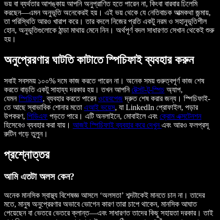
ভয় বা ব্যর্থতার আশঙ্কায় আপনি অনুপ্রাণিত হতে পারেন না, কিংবা বারবার ঢিলেমি
করছেন—এমন অনুভূতি অনেকেরই হয়। এই ভয় থেকে যে নেতিবাচক আত্মকথা জন্মায়,
তা পরিস্থিতি আরও খারাপ করে। তার বদলে নিজের প্রতি একটু নরম ও সহানুভূতিশীল
হোন, অনুভূতিগুলোকে ঠান্ডা মাথায় মেনে নিন। অর্থপূর্ণ বদল সাধারণত সেখান থেকেই শুরু
হয়।
অনুপ্রেরণার ঘাটতি কাটাতে স্পিচিফাই ব্যবহার করুন
সবাই সবসময় ১০০% দমে কাজ করতে পারেন না। অনেক সময় গুরুত্বপূর্ণ কাজ শেষ
করতে বাড়তি একটু সাহায্য দরকার হয়। তখন আপনি
টেক্সট-টু-স্পিচ
অ্যাপ,
যেমন
স্পিচিফাই
, ব্যবহার করতে পারেন
ওয়েবপেজ
দ্রুত শেষ করার জন্য। স্পিচিফাই-
তে আছে স্বাভাবিক শোনার মতো
এআই ভয়েস
, যা LinkedIn প্রোফাইল, পড়ার
উপকরণ,
পিডিএফ
পড়তে পারে। এটি অনলাইনে, মোবাইলে এবং
ক্রোম এক্সটেনশন
হিসেবেও ব্যবহার করা যায়।
আজই স্পিচিফাই ব্যবহার করে দেখুন
এবং আরও ফলপ্রসূ
রুটিন গড়ে তুলুন।
প্রশ্নোত্তর
আমি এতটা অলস কেন?
অনেক মানসিক স্বাস্থ্য বিশেষজ্ঞ আসলে ‘অলসতা’ শব্দটাকেই মানতে চান না। তাদের
মতে, মানুষ অনুপ্রেরণার অভাবে ভোগেন কারণ তারা চাপে থাকেন, মানসিক আঘাত
পেয়েছেন বা ভেতরে ভেতরে ক্লান্ত—এবং সাধারণত তাদের কিছু সহায়তা দরকার। তাই