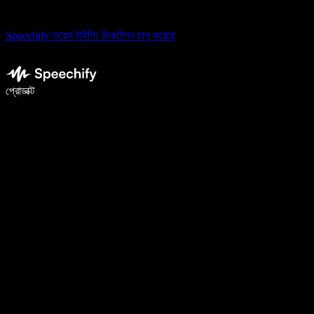
Speechify ভয়েস টাইপিং ডিকটেশন চালু করেছে
ভয়েস টাইপিং দিয়ে ৫ গুণ দ্রুত লিখুন
প্রোডাক্ট
আরও জানুন