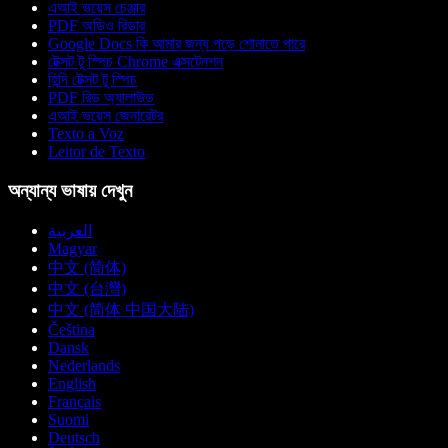
এআই ভয়েস চেঞ্জার
PDF অডিও রিডার
Google Docs কি আমার জন্য পড়ে শোনাতে পারে
টেক্সট টু স্পিচ Chrome এক্সটেনশন
হিন্দি টেক্সট টু স্পিচ
PDF রিড অ্যালাউড
এআই ভয়েস জেনারেটর
Texto a Voz
Leitor de Texto
অন্যান্য ভাষায় দেখুন
العربية
Magyar
中文 (简体)
中文 (台灣)
中文 (简体 中国大陆)
Čeština
Dansk
Nederlands
English
Français
Suomi
Deutsch