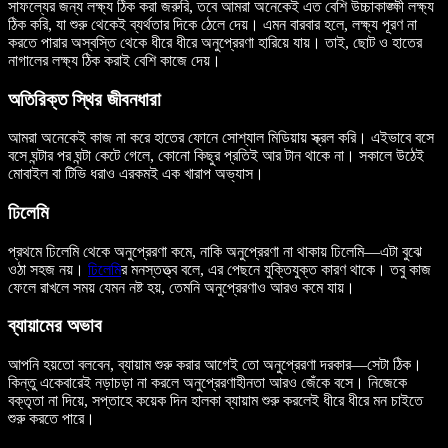
সাফল্যের জন্য লক্ষ্য ঠিক করা জরুরি, তবে আমরা অনেকেই এত বেশি উচ্চাকাঙ্ক্ষী লক্ষ্য
ঠিক করি, যা শুরু থেকেই ব্যর্থতার দিকে ঠেলে দেয়। এমন বারবার হলে, লক্ষ্য পূরণ না
করতে পারার অস্বস্তি থেকে ধীরে ধীরে অনুপ্রেরণা হারিয়ে যায়। তাই, ছোট ও হাতের
নাগালের লক্ষ্য ঠিক করাই বেশি কাজে দেয়।
অতিরিক্ত স্থির জীবনধারা
আমরা অনেকেই কাজ না করে হাতের ফোনে সোশ্যাল মিডিয়ায় স্ক্রল করি। এইভাবে বসে
বসে ঘন্টার পর ঘন্টা কেটে গেলে, কোনো কিছুর প্রতিই আর টান থাকে না। সকালে উঠেই
মোবাইল বা টিভি ধরাও এরকমই এক খারাপ অভ্যাস।
ঢিলেমি
প্রথমে ঢিলেমি থেকে অনুপ্রেরণা কমে, নাকি অনুপ্রেরণা না থাকায় ঢিলেমি—এটা বুঝে
ওঠা সহজ নয়।
ঢিলেমি
র মনস্তত্ত্ব বলে, এর পেছনে যুক্তিযুক্ত কারণ থাকে। তবু কাজ
ফেলে রাখলে সময় যেমন নষ্ট হয়, তেমনি অনুপ্রেরণাও আরও কমে যায়।
ব্যায়ামের অভাব
আপনি হয়তো বলবেন, ব্যায়াম শুরু করার আগেই তো অনুপ্রেরণা দরকার—সেটা ঠিক।
কিন্তু একেবারেই নড়াচড়া না করলে অনুপ্রেরণাহীনতা আরও জেঁকে বসে। নিজেকে
বক্তৃতা না দিয়ে, সপ্তাহে কয়েক দিন হালকা ব্যায়াম শুরু করলেই ধীরে ধীরে মন চাইতে
শুরু করতে পারে।