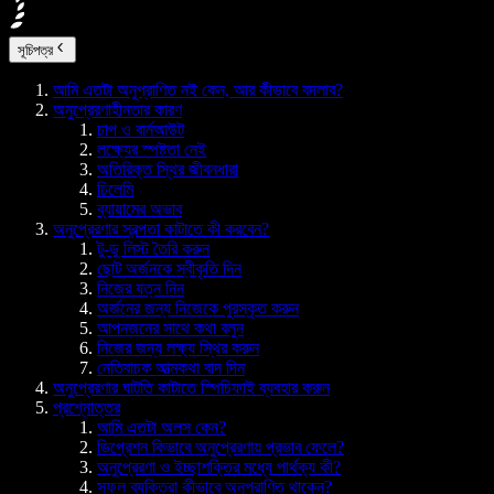
সূচিপত্র
আমি এতটা অনুপ্রাণিত নই কেন, আর কীভাবে বদলাব?
অনুপ্রেরণাহীনতার কারণ
চাপ ও বার্নআউট
লক্ষ্যের স্পষ্টতা নেই
অতিরিক্ত স্থির জীবনধারা
ঢিলেমি
ব্যায়ামের অভাব
অনুপ্রেরণার স্বল্পতা কাটাতে কী করবেন?
টু-ডু লিস্ট তৈরি করুন
ছোট অর্জনকে স্বীকৃতি দিন
নিজের যত্ন নিন
অর্জনের জন্য নিজেকে পুরস্কৃত করুন
আপনজনের সাথে কথা বলুন
নিজের জন্য লক্ষ্য স্থির করুন
নেতিবাচক আত্মকথা বাদ দিন
অনুপ্রেরণার ঘাটতি কাটাতে স্পিচিফাই ব্যবহার করুন
প্রশ্নোত্তর
আমি এতটা অলস কেন?
ডিপ্রেশন কিভাবে অনুপ্রেরণায় প্রভাব ফেলে?
অনুপ্রেরণা ও ইচ্ছাশক্তির মধ্যে পার্থক্য কী?
সফল ব্যক্তিরা কীভাবে অনুপ্রাণিত থাকেন?