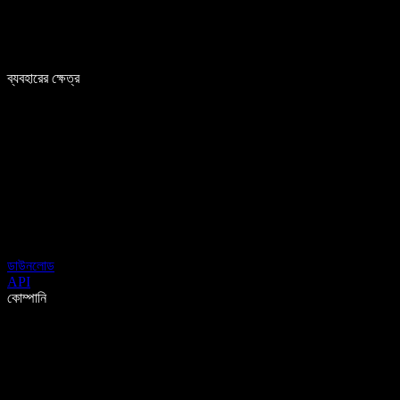
ব্যবহারের ক্ষেত্র
ডাউনলোড
API
কোম্পানি