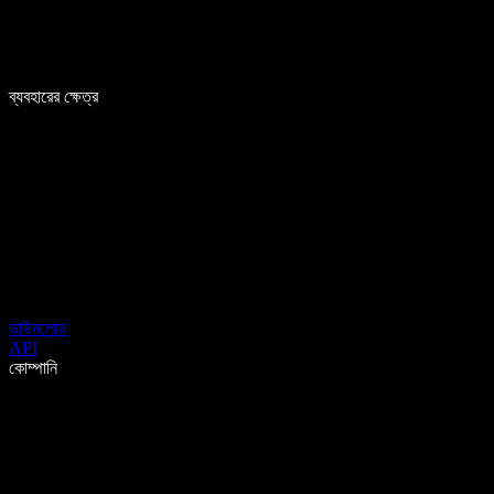
ব্যবহারের ক্ষেত্র
ডাউনলোড
API
কোম্পানি