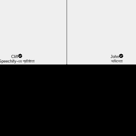
Cliff
John
Speechify-এর প্রতিষ্ঠাতা
অভিনেতা