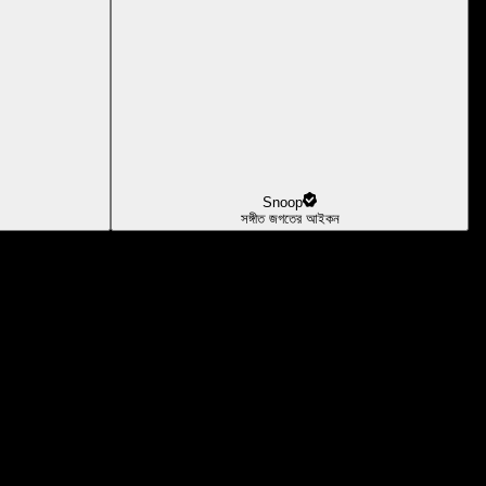
Snoop
সঙ্গীত জগতের আইকন