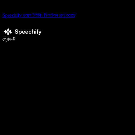
Speechify ভয়েস টাইপিং ডিকটেশন চালু করেছে
ভয়েস টাইপিং দিয়ে ৫ গুণ দ্রুত লিখুন
প্রোডাক্ট
আরও জানুন