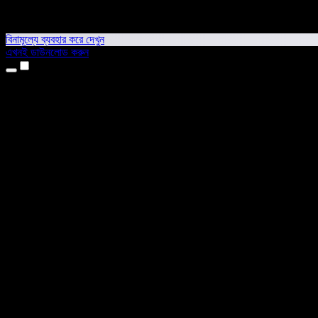
বিনামূল্যে ব্যবহার করে দেখুন
এখনই ডাউনলোড করুন
প্রোডাক্ট
টেক্সট টু স্পিচ
আইফোন ও আইপ্যাড অ্যাপ
অ্যান্ড্রয়েড অ্যাপ
ক্রোম এক্সটেনশন
এজ এক্সটেনশন
ওয়েব অ্যাপ
ম্যাক অ্যাপ
উইন্ডোজ অ্যাপ
এআই ভয়েস জেনারেটর