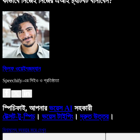
কীভাবে নিজেই নিজের এআই চ্যাটবট বানাবেন?
ক্লিফ ওয়েইৎজম্যান
Speechify-এর সিইও ও প্রতিষ্ঠাতা
স্পিচিফাই, আপনার
ভয়েস AI
সহকারী
টেক্সট-টু-স্পিচ
।
ভয়েস টাইপিং
।
দ্রুত উত্তর
।
বিনামূল্যে ব্যবহার করে দেখুন