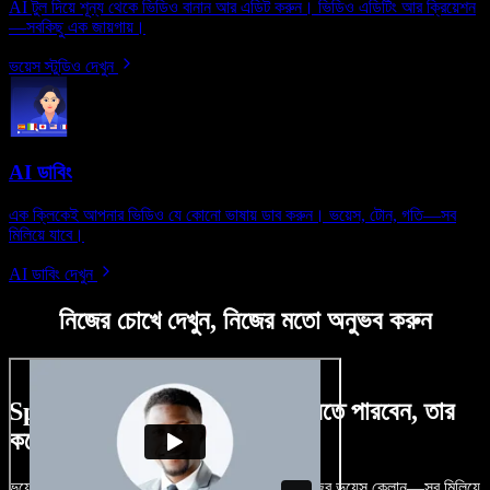
AI টুল দিয়ে শূন্য থেকে ভিডিও বানান আর এডিট করুন। ভিডিও এডিটিং আর ক্রিয়েশন
—সবকিছু এক জায়গায়।
ভয়েস স্টুডিও দেখুন
AI ডাবিং
এক ক্লিকেই আপনার ভিডিও যে কোনো ভাষায় ডাব করুন। ভয়েস, টোন, গতি—সব
মিলিয়ে যাবে।
AI ডাবিং দেখুন
নিজের চোখে দেখুন, নিজের মতো অনুভব করুন
Speechify Studio দিয়ে কী কী করতে পারবেন, তার
কয়েকটা উদাহরণ দেখুন
ভয়েসওভার, রয়্যালটি-ফ্রি ছবি, অডিও, ভিডিও যোগ, নিজের ভয়েস ক্লোন—সব মিলিয়ে