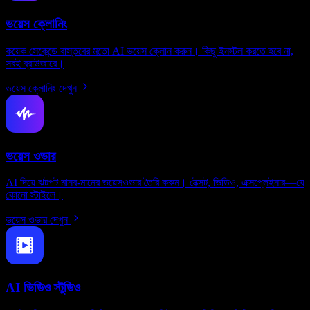
ভয়েস ক্লোনিং
কয়েক সেকেন্ডে বাস্তবের মতো AI ভয়েস ক্লোন করুন। কিছু ইনস্টল করতে হবে না,
সবই ব্রাউজারে।
ভয়েস ক্লোনিং দেখুন
ভয়েস ওভার
AI দিয়ে ঝটপট মানব-মানের ভয়েসওভার তৈরি করুন। টেক্সট, ভিডিও, এক্সপ্লেইনার—যে
কোনো স্টাইলে।
ভয়েস ওভার দেখুন
AI ভিডিও স্টুডিও