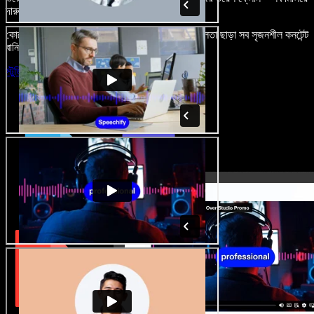
দারুণ মনে রাখার মতো অডিও-ভিডিও প্রজেক্ট বানান।
কোনো শেখার ঝামেলা নেই, শুধু ব্রাউজারে খুলুন—আর দুর্বলতা ছাড়া সব সৃজনশীল কনটেন্ট
বানিয়ে ফেলুন।
স্টুডিও চালু করুন