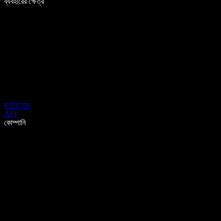
ব্যবহারের ক্ষেত্র
ডাউনলোড
API
কোম্পানি