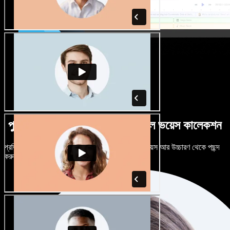
পুরুষ-নারী ভেদে নানান উচ্চারণে বিশাল ভয়েস কালেকশন
প্রতিটি প্রজেক্টকে আলাদা শোনাতে দিন। শত শত AI ভয়েস আর উচ্চারণ থেকে পছন্দ
করুন, নিজের মতো টিউন করুন।