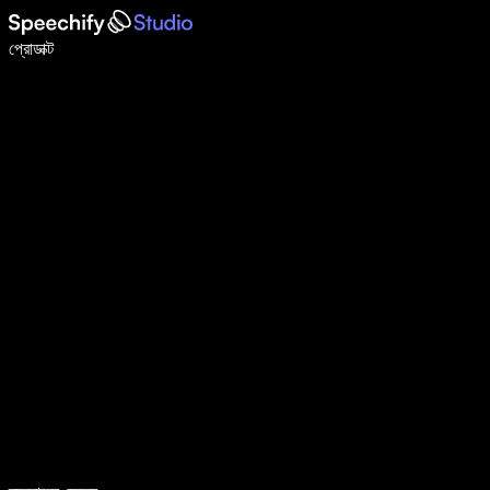
ভয়েস টাইপিং দিয়ে ৫ গুণ দ্রুত লিখুন
প্রোডাক্ট
আরও জানুন