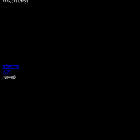
ব্যবহারের ক্ষেত্র
ডাউনলোড
API
কোম্পানি