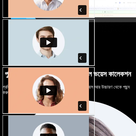
পুরুষ-নারী ভেদে নানান উচ্চারণে বিশাল ভয়েস কালেকশন
প্রতিটি প্রজেক্টকে আলাদা শোনাতে দিন। শত শত AI ভয়েস আর উচ্চারণ থেকে পছন্দ
করুন, নিজের মতো টিউন করুন।