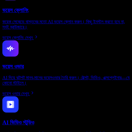
ভয়েস ক্লোনিং
কয়েক সেকেন্ডে বাস্তবের মতো AI ভয়েস ক্লোন করুন। কিছু ইনস্টল করতে হবে না,
সবই ব্রাউজারে।
ভয়েস ক্লোনিং দেখুন
ভয়েস ওভার
AI দিয়ে ঝটপট মানব-মানের ভয়েসওভার তৈরি করুন। টেক্সট, ভিডিও, এক্সপ্লেইনার—যে
কোনো স্টাইলে।
ভয়েস ওভার দেখুন
AI ভিডিও স্টুডিও