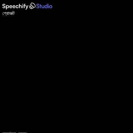
ভয়েস টাইপিং দিয়ে ৫ গুণ দ্রুত লিখুন
প্রোডাক্ট
আরও জানুন