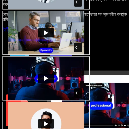
দারুণ মনে রাখার মতো অডিও-ভিডিও প্রজেক্ট বানান।
কোনো শেখার ঝামেলা নেই, শুধু ব্রাউজারে খুলুন—আর দুর্বলতা ছাড়া সব সৃজনশীল কনটেন্ট
বানিয়ে ফেলুন।
স্টুডিও চালু করুন