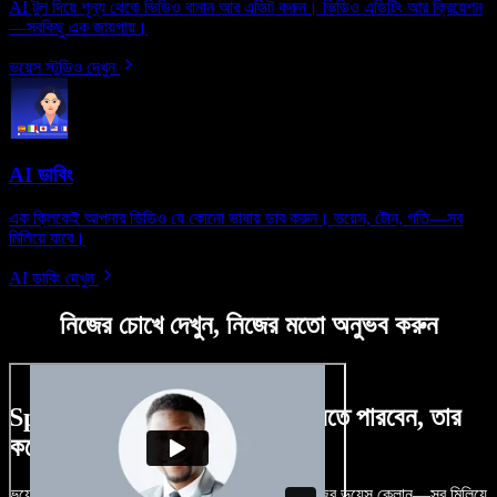
AI টুল দিয়ে শূন্য থেকে ভিডিও বানান আর এডিট করুন। ভিডিও এডিটিং আর ক্রিয়েশন
—সবকিছু এক জায়গায়।
ভয়েস স্টুডিও দেখুন
AI ডাবিং
এক ক্লিকেই আপনার ভিডিও যে কোনো ভাষায় ডাব করুন। ভয়েস, টোন, গতি—সব
মিলিয়ে যাবে।
AI ডাবিং দেখুন
নিজের চোখে দেখুন, নিজের মতো অনুভব করুন
Speechify Studio দিয়ে কী কী করতে পারবেন, তার
কয়েকটা উদাহরণ দেখুন
ভয়েসওভার, রয়্যালটি-ফ্রি ছবি, অডিও, ভিডিও যোগ, নিজের ভয়েস ক্লোন—সব মিলিয়ে