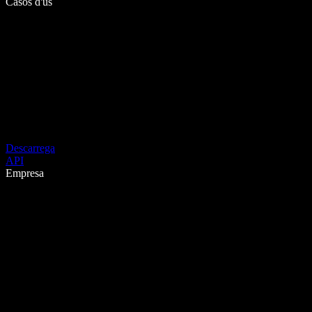
Casos d'ús
Descarrega
API
Empresa