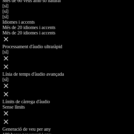
Més de 60 veus amb so natural
[sí]
[sí]
[sí]
Idiomes i accents
Més de 20 idiomes i accents
Més de 20 idiomes i accents
Processament d'àudio ultraràpid
[sí]
Línia de temps d'àudio avançada
[sí]
Límits de càrrega d'àudio
Sense límits
Generació de veu per any