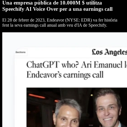
Una empresa pública de 10.000M $ utilitza
Speechify AI Voice Over per a una earnings call
El 28 de febrer de 2023, Endeavor (NYSE: EDR) va fer història
fent la seva earnings call anual amb veu d'IA de Speechify.