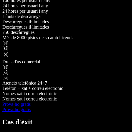
100 hores per usuari i any
24 hores per usuari i any
24 hores per usuari i any
Límits de descàrrega
Descàrregues il·limitades
Descàrregues il·limitades
750 descàrregues
Més de 8000 pistes de so amb llicència
[sí]
[sí]
Drets d'ús comercial
[sí]
[sí]
[sí]
Atenció telefònica 24×7
Telèfon + xat + correu electrònic
Només xat i correu electrònic
Només xat i correu electrònic
Prova-ho gratis
Prova-ho gratis
Cas d'èxit