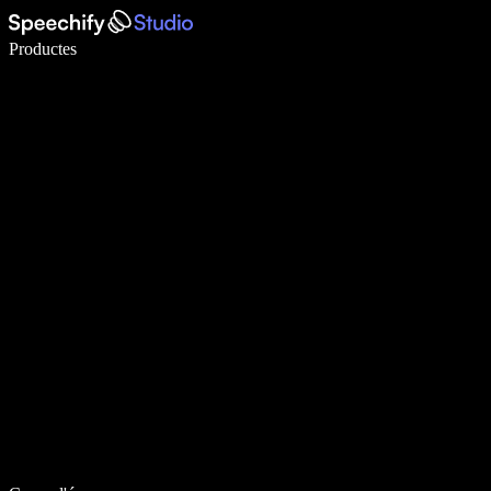
Escriu 5× més ràpid amb la veu
Productes
Més informació