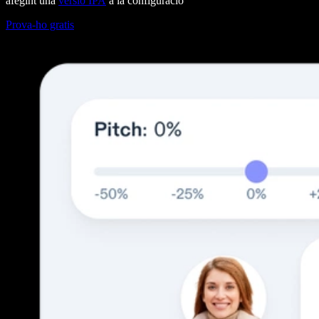
afegint una
versió IPA
a la configuració
Prova-ho gratis