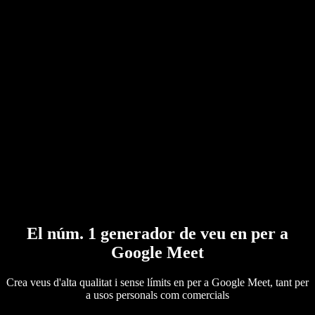
Convertidor de PDF a àudio
Preus
Generador de veu amb IA
Històries d'usuaris
Llegeix Google Docs en veu alta
Casos d'èxit B2B
Canviador de veu amb IA
Ressenyes
Aplicacions que llegeixen textos
Premsa
Llegeix-m'ho
Lector de text a veu
Empresa
Contacta amb vendes
Speechify per a empreses i educació
Speechify per a Access to Work
Speechify per a DSA
Agents de veu SIMBA
Speechify per a desenvolupadors
El núm. 1 generador de veu en per a
Google Meet
Crea veus d'alta qualitat i sense límits en per a Google Meet, tant per
a usos personals com comercials