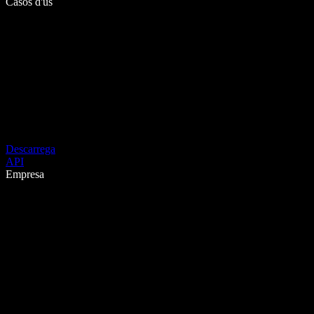
Casos d'ús
Descarrega
API
Empresa