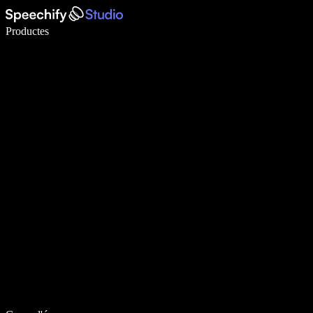
Escriu 5× més ràpid amb la veu
Productes
Més informació