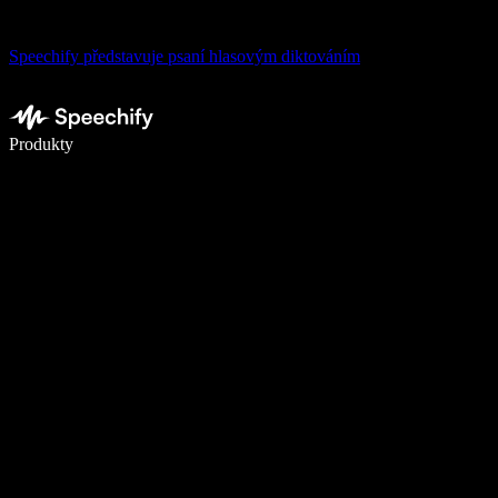
Speechify představuje psaní hlasovým diktováním
Pište 5× rychleji pomocí hlasového diktování
Produkty
Zjistit více