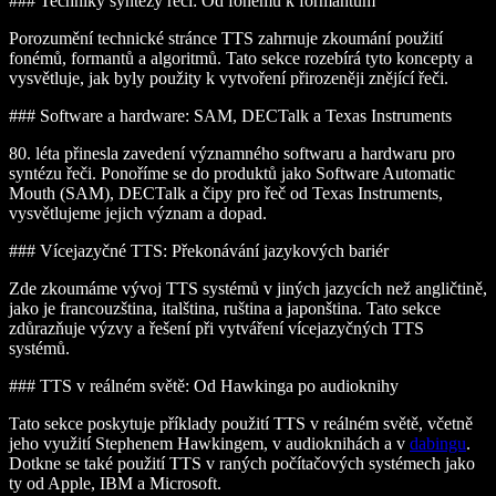
### Techniky syntézy řeči: Od fonémů k formantům
Porozumění technické stránce TTS zahrnuje zkoumání použití
fonémů, formantů a algoritmů. Tato sekce rozebírá tyto koncepty a
vysvětluje, jak byly použity k vytvoření přirozeněji znějící řeči.
### Software a hardware: SAM, DECTalk a Texas Instruments
80. léta přinesla zavedení významného softwaru a hardwaru pro
syntézu řeči. Ponoříme se do produktů jako Software Automatic
Mouth (SAM), DECTalk a čipy pro řeč od Texas Instruments,
vysvětlujeme jejich význam a dopad.
### Vícejazyčné TTS: Překonávání jazykových bariér
Zde zkoumáme vývoj TTS systémů v jiných jazycích než angličtině,
jako je francouzština, italština, ruština a japonština. Tato sekce
zdůrazňuje výzvy a řešení při vytváření vícejazyčných TTS
systémů.
### TTS v reálném světě: Od Hawkinga po audioknihy
Tato sekce poskytuje příklady použití TTS v reálném světě, včetně
jeho využití Stephenem Hawkingem, v audioknihách a v
dabingu
.
Dotkne se také použití TTS v raných počítačových systémech jako
ty od Apple, IBM a Microsoft.