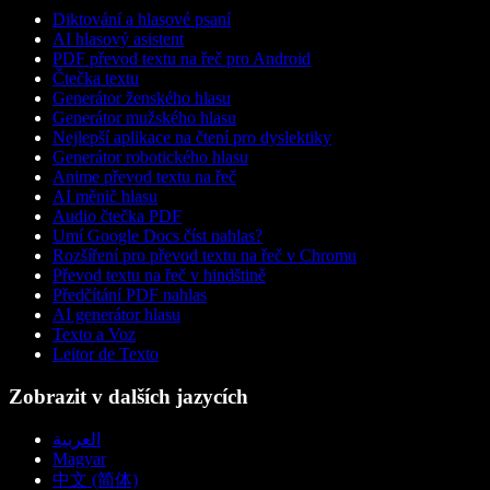
Diktování a hlasové psaní
AI hlasový asistent
PDF převod textu na řeč pro Android
Čtečka textu
Generátor ženského hlasu
Generátor mužského hlasu
Nejlepší aplikace na čtení pro dyslektiky
Generátor robotického hlasu
Anime převod textu na řeč
AI měnič hlasu
Audio čtečka PDF
Umí Google Docs číst nahlas?
Rozšíření pro převod textu na řeč v Chromu
Převod textu na řeč v hindštině
Předčítání PDF nahlas
AI generátor hlasu
Texto a Voz
Leitor de Texto
Zobrazit v dalších jazycích
العربية
Magyar
中文 (简体)