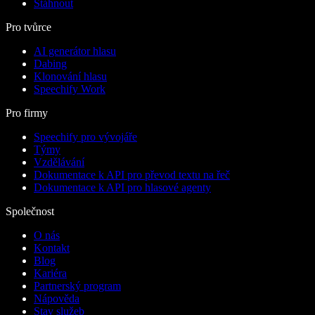
Stáhnout
Pro tvůrce
AI generátor hlasu
Dabing
Klonování hlasu
Speechify Work
Pro firmy
Speechify pro vývojáře
Týmy
Vzdělávání
Dokumentace k API pro převod textu na řeč
Dokumentace k API pro hlasové agenty
Společnost
O nás
Kontakt
Blog
Kariéra
Partnerský program
Nápověda
Stav služeb