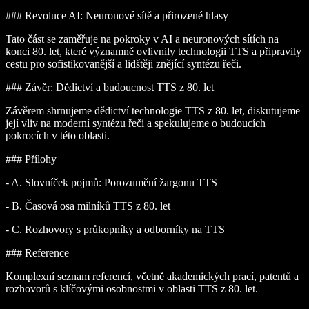
### Revoluce AI: Neuronové sítě a přirozené hlasy
Tato část se zaměřuje na pokroky v AI a neuronových sítích na
konci 80. let, které významně ovlivnily technologii TTS a připravily
cestu pro sofistikovanější a lidštěji znějící syntézu řeči.
### Závěr: Dědictví a budoucnost TTS z 80. let
Závěrem shrnujeme dědictví technologie TTS z 80. let, diskutujeme
její vliv na moderní syntézu řeči a spekulujeme o budoucích
pokrocích v této oblasti.
### Přílohy
- A. Slovníček pojmů: Porozumění žargonu TTS
- B. Časová osa milníků TTS z 80. let
- C. Rozhovory s průkopníky a odborníky na TTS
### Reference
Komplexní seznam referencí, včetně akademických prací, patentů a
rozhovorů s klíčovými osobnostmi v oblasti TTS z 80. let.