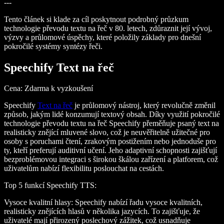
---
Tento článek si klade za cíl poskytnout podrobný průzkum
technologie převodu textu na řeč v 80. letech, zdůraznit její vývoj,
výzvy a průlomové úspěchy, které položily základy pro dnešní
pokročilé systémy syntézy řeči.
Speechify Text na řeč
Cena
: Zdarma k vyzkoušení
Speechify
Text na řeč
je průlomový nástroj, který revolučně změnil
způsob, jakým lidé konzumují textový obsah. Díky využití pokročilé
technologie převodu textu na řeč Speechify přeměňuje psaný text na
realisticky znějící mluvené slovo, což je neuvěřitelně užitečné pro
osoby s poruchami čtení, zrakovým postižením nebo jednoduše pro
ty, kteří preferují auditivní učení. Jeho adaptivní schopnosti zajišťují
bezproblémovou integraci s širokou škálou zařízení a platforem, což
uživatelům nabízí flexibilitu poslouchat na cestách.
Top 5 funkcí Speechify TTS
:
Vysoce kvalitní hlasy
: Speechify nabízí řadu vysoce kvalitních,
realisticky znějících hlasů v několika jazycích. To zajišťuje, že
uživatelé mají přirozený poslechový zážitek, což usnadňuje