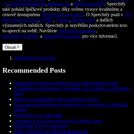
AI
,
klonování hlasů AI
,
dabingu AI
a
měniče hlasů AI
. Speechify
také pohání špičkové produkty díky svému vysoce kvalitnímu a
cenově dostupnému
API pro text-to-speech
. O Speechify psali v
The
Wall Street Journal
,
CNBC
,
Forbes
,
TechCrunch
a dalších
významných médiích. Speechify je největším poskytovatelem text-
to-speech na světě. Navštivte
speechify.com/news
,
speechify.com/blog
a
speechify.com/press
pro více informací.
Obsah
Speechify Text na řeč
Recommended Posts
Alternativy k softwaru iSpeech pro převod textu na řeč
Rozšíření pro čtení textu: Vylepšete svůj zážitek z prohlížení a
čtení
Hlasový syntetizátor s převodem textu na řeč
Jak používat převod textu na řeč pro zvuky memu Quandale
Dingle
Capti Voice vs. Speechify
Alternativy k text-to-speech od Acapela Group
Předčítání TTS vs Speechify
Hlas vypravěče pro převod textu na řeč