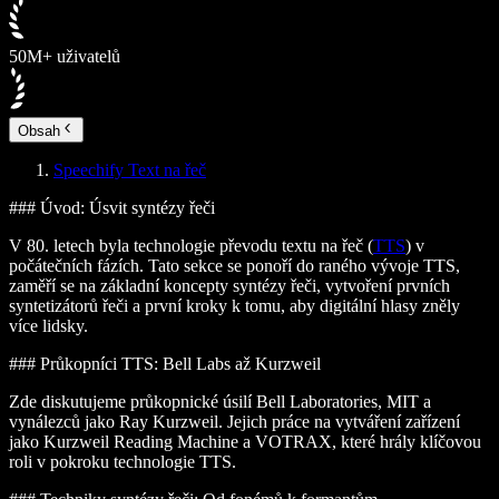
50M+ uživatelů
Obsah
Speechify Text na řeč
### Úvod: Úsvit syntézy řeči
V 80. letech byla technologie převodu textu na řeč (
TTS
) v
počátečních fázích. Tato sekce se ponoří do raného vývoje TTS,
zaměří se na základní koncepty syntézy řeči, vytvoření prvních
syntetizátorů řeči a první kroky k tomu, aby digitální hlasy zněly
více lidsky.
### Průkopníci TTS: Bell Labs až Kurzweil
Zde diskutujeme průkopnické úsilí Bell Laboratories, MIT a
vynálezců jako Ray Kurzweil. Jejich práce na vytváření zařízení
jako Kurzweil Reading Machine a VOTRAX, které hrály klíčovou
roli v pokroku technologie TTS.