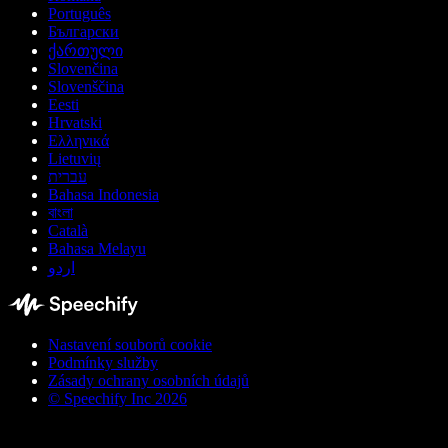
Português
Български
ქართული
Slovenčina
Slovenščina
Eesti
Hrvatski
Ελληνικά
Lietuvių
עברית
Bahasa Indonesia
বাংলা
Català
Bahasa Melayu
اردو
Nastavení souborů cookie
Podmínky služby
Zásady ochrany osobních údajů
© Speechify Inc 2026