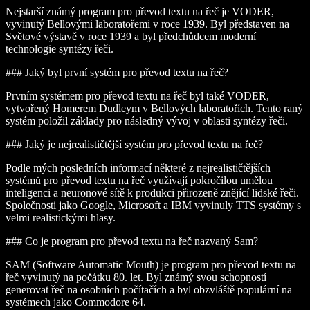
Nejstarší známý program pro převod textu na řeč je VODER,
vyvinutý Bellovými laboratořemi v roce 1939. Byl představen na
Světové výstavě v roce 1939 a byl předchůdcem moderní
technologie syntézy řeči.
### Jaký byl první systém pro převod textu na řeč?
Prvním systémem pro převod textu na řeč byl také VODER,
vytvořený Homerem Dudleym v Bellových laboratořích. Tento raný
systém položil základy pro následný vývoj v oblasti syntézy řeči.
### Jaký je nejrealističtější systém pro převod textu na řeč?
Podle mých posledních informací některé z nejrealističtějších
systémů pro převod textu na řeč využívají pokročilou umělou
inteligenci a neuronové sítě k produkci přirozeně znějící lidské řeči.
Společnosti jako Google, Microsoft a IBM vyvinuly TTS systémy s
velmi realistickými hlasy.
### Co je program pro převod textu na řeč nazvaný Sam?
SAM (Software Automatic Mouth) je program pro převod textu na
řeč vyvinutý na počátku 80. let. Byl známý svou schopností
generovat řeč na osobních počítačích a byl obzvláště populární na
systémech jako Commodore 64.