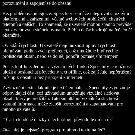
porozumění a zapojení se do obsahu.
Bezproblémová integrace
: Speechify se může integrovat s různými
platformami a zařízeními, včetně webových prohlížečů, chytrých
telefonů a dalších. To znamená, že uživatelé mohou snadno převádět
text z webových stránek, e-mailů, PDF a dalších zdrojů na řeč téměř
okamžitě.
Ovládání rychlosti
: Uživatelé mají možnost upravit rychlost
přehrávání podle svých preferencí, což umožňuje buď rychle
prolistovat obsah, nebo se do něj ponořit pomalejším tempem.
Poslech offline
: Jednou z významných funkcí Speechify je možnost
uložit a poslouchat převedený text offline, což zajišťuje nepřerušený
přístup k obsahu i bez připojení k internetu.
Zvýraznění textu
: Jakmile je text čten nahlas, Speechify zvýrazňuje
odpovídající část, což uživatelům umožňuje vizuálně sledovat
obsah, který je předčítán. Tato simultánní vizuální a sluchová
vstupní informace může zlepšit porozumění a zapamatování pro
mnoho uživatelů.
# Často kladené otázky o technologii převodu textu na řeč
### Jaký je nejstarší program pro převod textu na řeč?