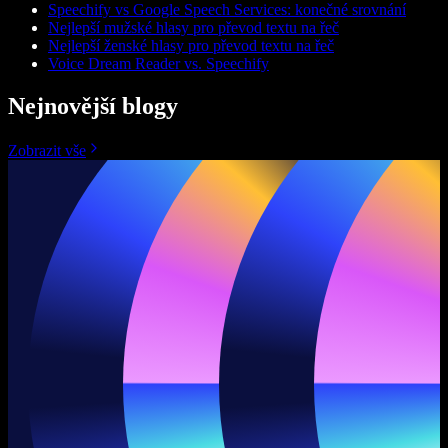
Speechify vs Google Speech Services: konečné srovnání
Nejlepší mužské hlasy pro převod textu na řeč
Nejlepší ženské hlasy pro převod textu na řeč
Voice Dream Reader vs. Speechify
Nejnovější blogy
Zobrazit vše