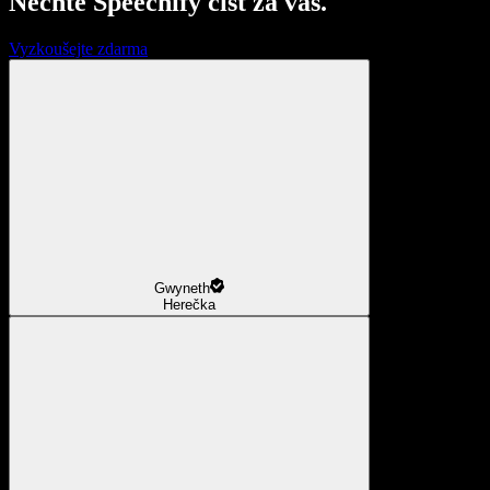
Nechte Speechify číst za vás.
Vyzkoušejte zdarma
Gwyneth
Herečka