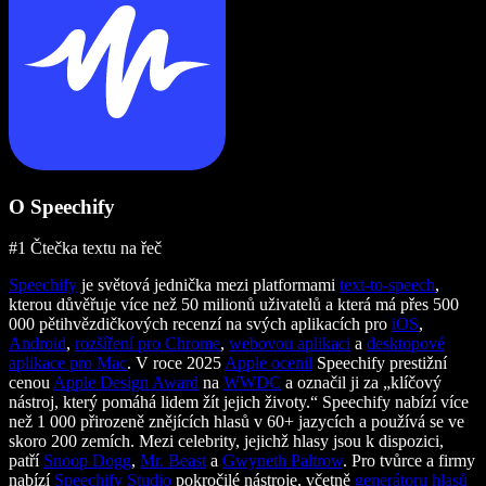
O Speechify
#1 Čtečka textu na řeč
Speechify
je světová jednička mezi platformami
text-to-speech
,
kterou důvěřuje více než 50 milionů uživatelů a která má přes 500
000 pětihvězdičkových recenzí na svých aplikacích pro
iOS
,
Android
,
rozšíření pro Chrome
,
webovou aplikaci
a
desktopové
aplikace pro Mac
. V roce 2025
Apple ocenil
Speechify prestižní
cenou
Apple Design Award
na
WWDC
a označil ji za „klíčový
nástroj, který pomáhá lidem žít jejich životy.“ Speechify nabízí více
než 1 000 přirozeně znějících hlasů v 60+ jazycích a používá se ve
skoro 200 zemích. Mezi celebrity, jejichž hlasy jsou k dispozici,
patří
Snoop Dogg
,
Mr. Beast
a
Gwyneth Paltrow
. Pro tvůrce a firmy
nabízí
Speechify Studio
pokročilé nástroje, včetně
generátoru hlasů