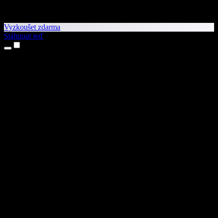
Vyzkoušet zdarma
Stáhnout teď
Produkty
Převod textu na řeč
Aplikace pro iPhone a iPad
Aplikace pro Android
Rozšíření pro Chrome
Rozšíření pro Edge
Webová aplikace
Aplikace pro Mac
Aplikace pro Windows