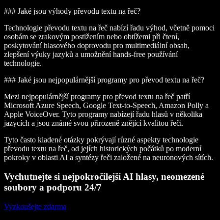
### Jaké jsou výhody převodu textu na řeč?
Technologie převodu textu na řeč nabízí řadu výhod, včetně pomoci
osobám se zrakovým postižením nebo obtížemi při čtení,
poskytování hlasového doprovodu pro multimediální obsah,
zlepšení výuky jazyků a umožnění hands-free používání
technologie.
### Jaké jsou nejpopulárnější programy pro převod textu na řeč?
Mezi nejpopulárnější programy pro převod textu na řeč patří
Microsoft Azure Speech, Google Text-to-Speech, Amazon Polly a
Apple VoiceOver. Tyto programy nabízejí řadu hlasů v několika
jazycích a jsou známé svou přirozeně znějící kvalitou řeči.
Tyto často kladené otázky pokrývají různé aspekty technologie
převodu textu na řeč, od jejích historických počátků po moderní
pokroky v oblasti AI a syntézy řeči založené na neuronových sítích.
Vychutnejte si nejpokročilejší AI hlasy, neomezené
soubory a podporu 24/7
Vyzkoušejte zdarma