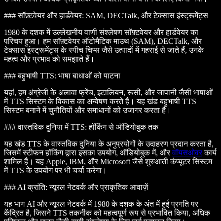
### सॉफ़्टवेयर और हार्डवेयर: SAM, DECTalk, और टेक्सास इंस्ट्रूमेंट्स
1980 के दशक में उल्लेखनीय वाणी संश्लेषण सॉफ़्टवेयर और हार्डवेयर का
परिचय हुआ। हम सॉफ़्टवेयर ऑटोमैटिक माउथ (SAM), DECTalk, और
टेक्सास इंस्ट्रूमेंट्स के स्पीच चिप्स जैसे उत्पादों में गहराई से जाते हैं, उनके
महत्व और प्रभाव को समझाते हैं।
### बहुभाषी TTS: भाषा बाधाओं को पाटना
यहां, हम अंग्रेजी के अलावा फ्रेंच, इटालियन, रूसी, और जापानी जैसी भाषाओं
में TTS सिस्टम के विकास का अन्वेषण करते हैं। यह खंड बहुभाषी TTS
सिस्टम बनाने में चुनौतियों और समाधानों को उजागर करता है।
### वास्तविक दुनिया में TTS: हॉकिंग से ऑडियोबुक तक
यह खंड TTS के वास्तविक दुनिया के अनुप्रयोगों के उदाहरण प्रदान करता है,
जिसमें स्टीफन हॉकिंग द्वारा इसका उपयोग, ऑडियोबुक में, और
वॉयसओवर
कार्य
शामिल हैं। यह Apple, IBM, और Microsoft जैसे शुरुआती कंप्यूटर सिस्टम
में TTS के उपयोग पर भी चर्चा करेगा।
### AI क्रांति: न्यूरल नेटवर्क और प्राकृतिक आवाज़ें
यह भाग AI और न्यूरल नेटवर्क में 1980 के दशक के अंत में हुई प्रगति पर
केंद्रित है, जिसने TTS तकनीक को महत्वपूर्ण रूप से प्रभावित किया, अधिक