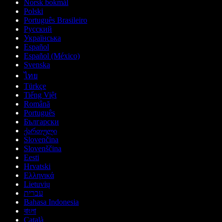
Norsk bokmål
Polski
Português Brasileiro
Русский
Українська
Español
Español (México)
Svenska
ไทย
Türkçe
Tiếng Việt
Română
Português
Български
ქართული
Slovenčina
Slovenščina
Eesti
Hrvatski
Ελληνικά
Lietuvių
עברית
Bahasa Indonesia
বাংলা
Català