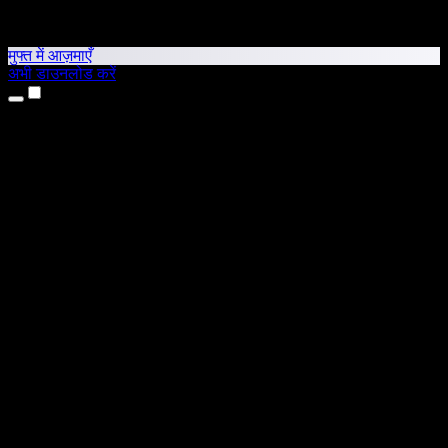
मुफ्त में आज़माएँ
अभी डाउनलोड करें
उत्पाद
टेक्स्ट टू स्पीच
iPhone और iPad ऐप्स
Android ऐप
Chrome एक्सटेंशन
Edge एक्सटेंशन
वेब ऐप
Mac ऐप
Windows ऐप
AI वॉयस जनरेटर