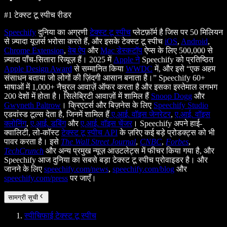
#1 टेक्स्ट टू स्पीच रीडर
Speechify
दुनिया का अग्रणी
टेक्स्ट टू स्पीच
प्लेटफ़ॉर्म है जिस पर 50 मिलियन
से ज़्यादा यूज़र्स भरोसा करते हैं, और इसके टेक्स्ट टू स्पीच
iOS
,
Android
,
Chrome Extension
,
वेब ऐप
और
Mac डेस्कटॉप
ऐप्स के लिए 500,000 से
ज़्यादा पाँच-सितारा रिव्यूज़ हैं। 2025 में
Apple ने
Speechify को प्रतिष्ठित
Apple Design Award
से सम्मानित किया
WWDC
में, और इसे “एक अहम
संसाधन बताया जो लोगों की ज़िंदगी आसान बनाता है।” Speechify 60+
भाषाओं में 1,000+ नैचुरल आवाज़ें ऑफर करता है और इसका इस्तेमाल लगभग
200 देशों में होता है। सिलेब्रिटी आवाज़ों में शामिल हैं
Snoop Dogg
और
Gwyneth Paltrow
। क्रिएटर्स और बिज़नेस के लिए
Speechify Studio
एडवांस्ड टूल्स देता है, जिनमें शामिल हैं
ए.आई. वॉइस जेनरेटर
,
ए.आई. वॉइस
क्लोनिंग
,
ए.आई. डबिंग
और
ए.आई. वॉइस चेंजर
। Speechify अपने हाई-
क्वालिटी, लो-कॉस्ट
टेक्स्ट टू स्पीच API
के ज़रिए कई बड़े प्रोडक्ट्स को भी
पावर करता है। इसे
The Wall Street Journal
,
CNBC
,
Forbes
,
TechCrunch
और अन्य प्रमुख न्यूज़ आउटलेट्स में फीचर किया गया है, और
Speechify आज दुनिया का सबसे बड़ा टेक्स्ट टू स्पीच प्रोवाइडर है। और
जानने के लिए
speechify.com/news
,
speechify.com/blog
और
speechify.com/press
पर जाएँ।
सामग्री सूची
स्पीचिफाई टेक्स्ट टू स्पीच