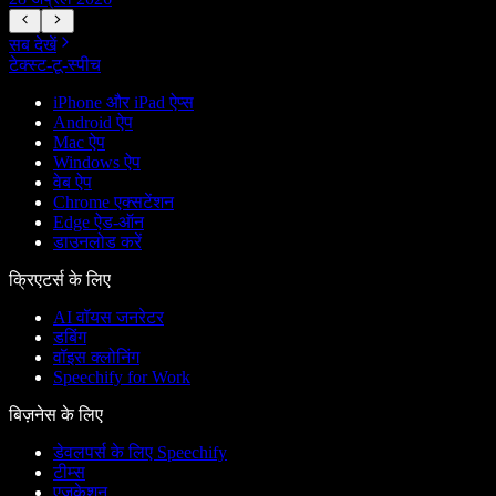
सब देखें
टेक्स्ट-टू-स्पीच
iPhone और iPad ऐप्स
Android ऐप
Mac ऐप
Windows ऐप
वेब ऐप
Chrome एक्सटेंशन
Edge ऐड-ऑन
डाउनलोड करें
क्रिएटर्स के लिए
AI वॉयस जनरेटर
डबिंग
वॉइस क्लोनिंग
Speechify for Work
बिज़नेस के लिए
डेवलपर्स के लिए Speechify
टीम्स
एजुकेशन