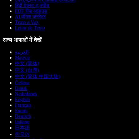
हिंदी टेक्स्ट-टू-स्पीच
PDF रीड अलाउड
AI वॉयस जनरेटर
Texto a Voz
Leitor de Texto
अन्य भाषाओं में देखें
العربية
Magyar
中文 (简体)
中文 (台灣)
中文 (简体 中国大陆)
Čeština
Dansk
Nederlands
English
Français
Suomi
Deutsch
Italiano
日本語
한국어