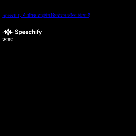
Speechify ने वॉयस टाइपिंग डिक्टेशन लॉन्च किया है
वॉइस टाइपिंग के साथ 5× तेज़ी से लिखें
उत्पाद
और जानें