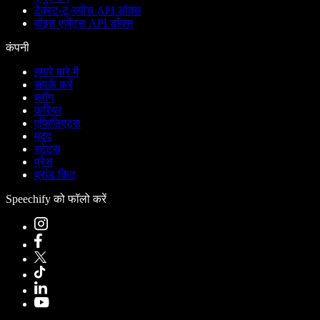
टेक्स्ट-टू-स्पीच API डॉक्स
वॉइस एजेंट्स API डॉक्स
कंपनी
हमारे बारे में
संपर्क करें
ब्लॉग
करियर
एफिलिएट्स
मदद
स्टेटस
प्रेस
ब्रांड किट
Speechify को फॉलो करें