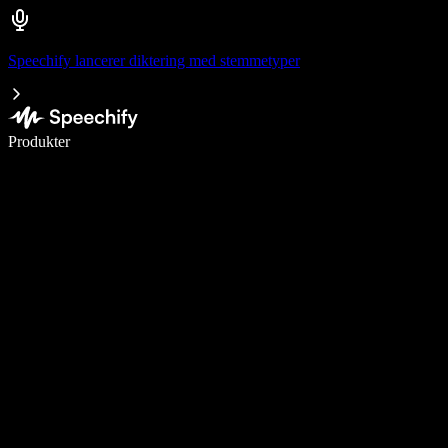
Speechify lancerer diktering med stemmetyper
Skriv 5× hurtigere med stemmeskrivning
Produkter
Læs mere