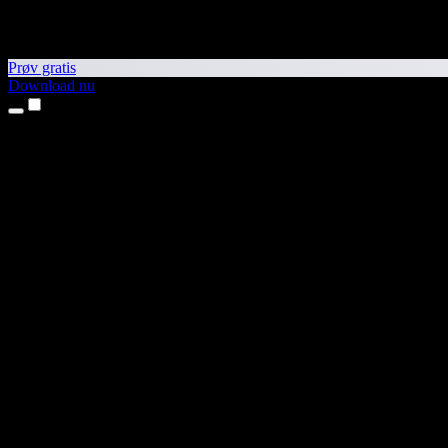
Prøv gratis
Download nu
Produkter
Tekst til tale
iPhone- og iPad-apps
Android-app
Chrome-udvidelse
Edge-udvidelse
Webapp
Mac-app
Windows-app