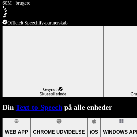
60M+ brugere
Officielt Speechify-partnerskab
Gwyneth
Skuespillerinde
Gru
Din
Text-to-Speech
på alle enheder
WEB APP
CHROME UDVIDELSE
iOS
WINDOWS AP