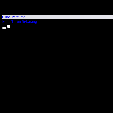
Cuba Percuma
Muat Turun Sekarang
Produk
Teks kepada Pertuturan
Aplikasi iPhone & iPad
Aplikasi Android
Sambungan Chrome
Sambungan Edge
Aplikasi Web
Aplikasi Mac
Aplikasi Windows