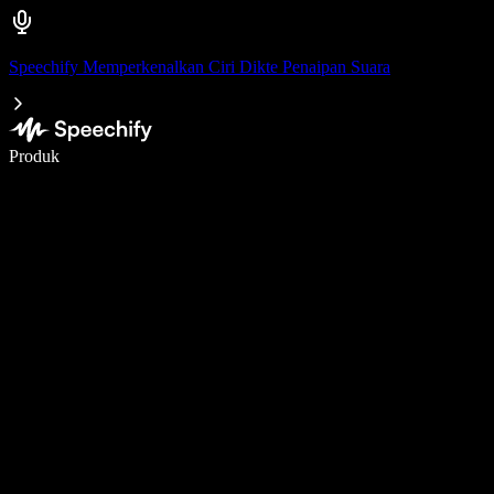
Speechify Memperkenalkan Ciri Dikte Penaipan Suara
Tulis 5× lebih pantas dengan menaip menggunakan suara
Produk
Ketahui Lebih Lanjut