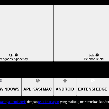
Cliff
John
Pengasas Speechify
Pelakon lelaki
 WINDOWS
APLIKASI MAC
ANDROID
EXTENSI EDGE
annya untuk anda
dengan
teks ke ucapan
yang realistik, merumuskan kandu