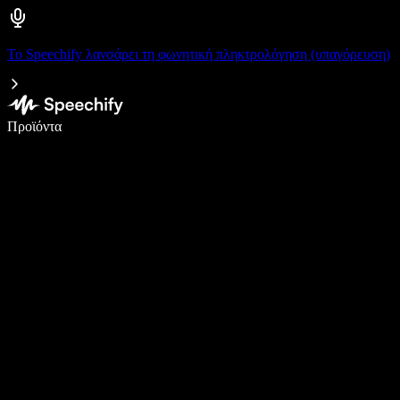
Το Speechify λανσάρει τη φωνητική πληκτρολόγηση (υπαγόρευση)
Γράψτε 5× πιο γρήγορα με φωνητική πληκτρολόγηση
Προϊόντα
Μάθετε περισσότερα