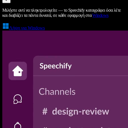
Μιλήστε αντί να πληκτρολογείτε — το Speechify καταγράφει όσα λέτε
και διαβάζει τα πάντα δυνατά, σε κάθε εφαρμογή στα
Windows
Λήψη για Windows