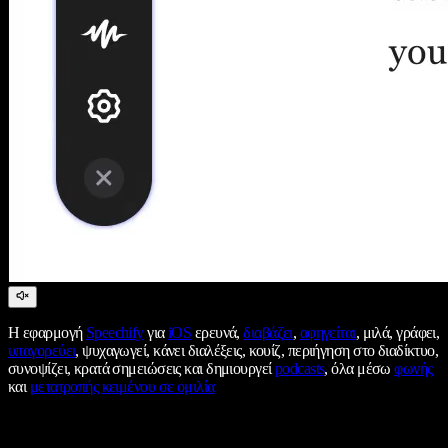
Η εφαρμογή
Speechify
για
iOS
ερευνά,
διαβάζει
,
αφηγείται
, μιλά, γράφει,
υπαγορεύει
, ψυχαγωγεί, κάνει διαλέξεις, κουίζ, περιήγηση στο διαδίκτυο,
συνοψίζει, κρατά σημειώσεις και δημιουργεί
podcasts
, όλα μέσω
φωνής
και
μετατροπής κειμένου σε ομιλία