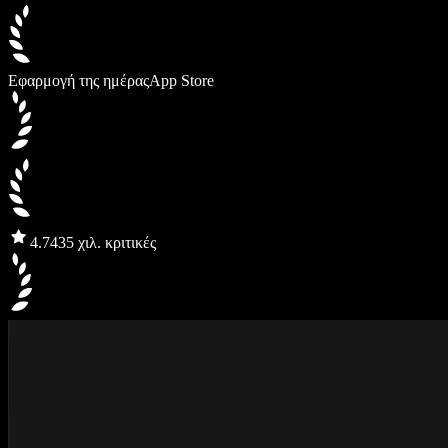
Εφαρμογή της ημέρας
App Store
4.7
435 χιλ. κριτικές