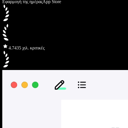
Εφαρμογή της ημέρας
App Store
4.7
435 χιλ. κριτικές