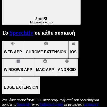
Snoop
Μουσικό είδωλο
Το
Speechify
σε κάθε συσκευή
WEB APP
CHROME EXTENSION
iOS
WINDOWS APP
MAC APP
ANDROID
EDGE EXTENSION
Ανεβάστε οποιοδήποτε PDF στην εφαρμογή ιστού του Speechify και
αφήστε το
Speechify
να το
διαβάσει δυνατά
με ρεαλιστική
μετατροπή