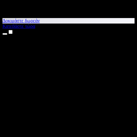
Δοκιμάστε δωρεάν
Κατεβάστε τώρα
Προϊόντα
Κείμενο σε Ομιλία
Εφαρμογές για iPhone & iPad
Εφαρμογή για Android
Επέκταση για Chrome
Επέκταση για Edge
Web εφαρμογή
Εφαρμογή για Mac
Εφαρμογή για Windows