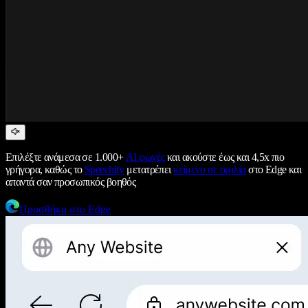
Επιλέξτε ανάμεσα σε 1.000+
AI φωνές
και ακούστε έως και 4,5x πιο
γρήγορα, καθώς το
Speechify
μετατρέπει
κείμενο σε ομιλία
στο Edge και
απαντά σαν προσωπικός βοηθός
Προσθήκη στο Edge