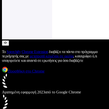
Το
Speechify
Chrome Extension
διαβάζει τα πάντα στο πρόγραμμα
περιήγησής σας με
μετατροπή κειμένου σε ομιλία
, καταγράφει ό,τι
υπαγορεύετε και απαντά σε ερωτήσεις για όσα διαβάζετε
Προσθήκη στο Chrome
Αγαπημένη εφαρμογή 2023
από το Google Chrome