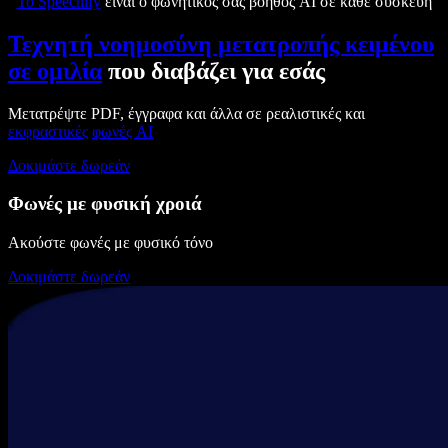
Το Speechify
είναι ο φωνητικός σας βοηθός AI σε κάθε συσκευή
Τεχνητή νοημοσύνη μετατροπής κειμένου
σε ομιλία
που διαβάζει για εσάς
Μετατρέψτε PDF, έγγραφα και άλλα σε ρεαλιστικές και
εκφραστικές
φωνές AI
Δοκιμάστε δωρεάν
Φωνές με φυσική χροιά
Ακούστε φωνές με φυσικό τόνο
Δοκιμάστε δωρεάν