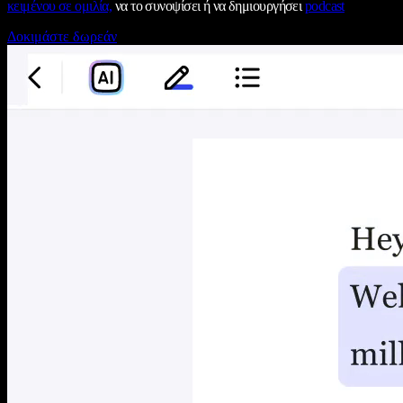
κειμένου σε ομιλία,
να το συνοψίσει ή να δημιουργήσει
podcast
Δοκιμάστε δωρεάν