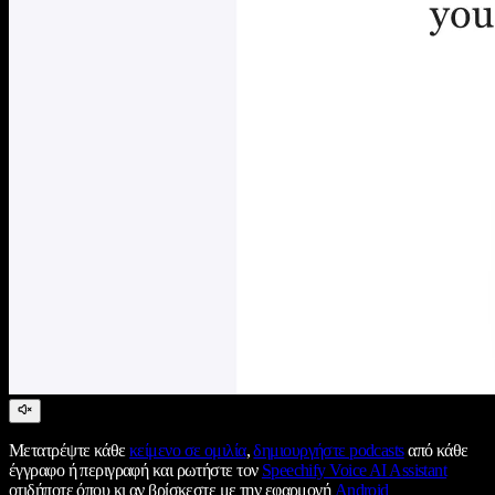
Μετατρέψτε κάθε
κείμενο σε ομιλία
,
δημιουργήστε podcasts
από κάθε
έγγραφο ή περιγραφή και ρωτήστε τον
Speechify Voice AI Assistant
οτιδήποτε όπου κι αν βρίσκεστε με την εφαρμογή
Android