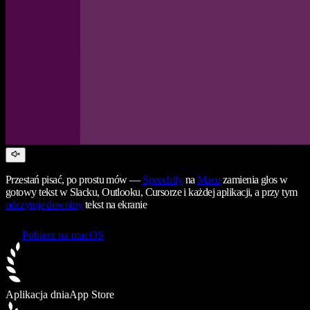
Przestań pisać, po prostu mów —
Speechify
na
Macu
zamienia głos w
gotowy tekst w Slacku, Outlooku, Cursorze i każdej aplikacji, a przy tym
odczytuje dowolny
tekst na ekranie
Pobierz na macOS
Aplikacja dnia
App Store