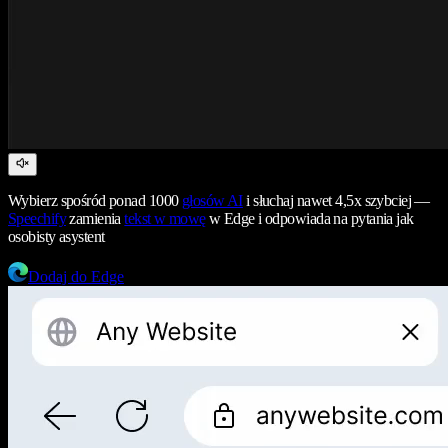
Wybierz spośród ponad 1000
głosów AI
i słuchaj nawet 4,5x szybciej —
Speechify
zamienia
tekst w mowę
w Edge i odpowiada na pytania jak
osobisty asystent
Dodaj do Edge