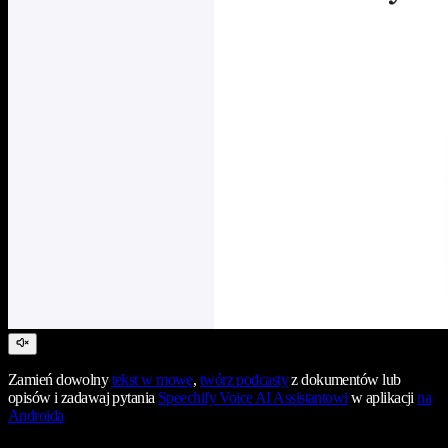
Zamień dowolny
tekst w mowę
,
twórz podcasty
z dokumentów lub
opisów i zadawaj pytania
Speechify Voice AI Assistantowi
w aplikacji
na
Androida