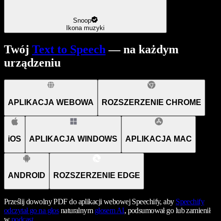
Snoop
Ikona muzyki
Twój
Text to Speech
— na każdym
urządzeniu
APLIKACJA WEBOWA
ROZSZERZENIE CHROME
iOS
APLIKACJA WINDOWS
APLIKACJA MAC
ANDROID
ROZSZERZENIE EDGE
Prześlij dowolny PDF do aplikacji webowej Speechify, aby
Speechify
odczytał go na głos
naturalnym
głosem AI
, podsumował go lub zamienił
w
podcast