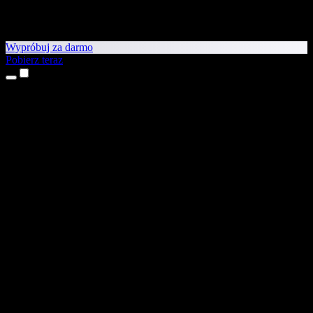
Wypróbuj za darmo
Pobierz teraz
Produkty
Tekst na mowę
Aplikacje na iPhone’a i iPada
Aplikacja na Androida
Rozszerzenie do Chrome
Rozszerzenie do Edge
Aplikacja webowa
Aplikacja na Maca
Aplikacja na Windows