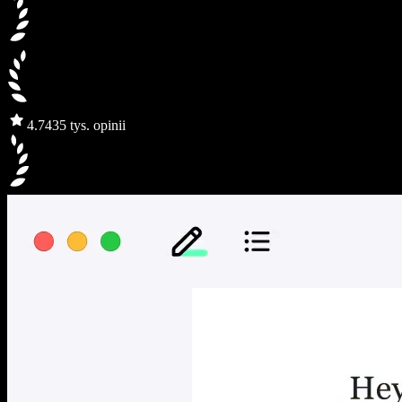
4.7
435 tys. opinii