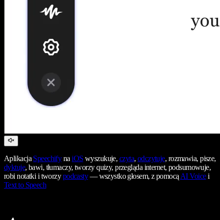
Aplikacja
Speechify
na
iOS
wyszukuje,
czyta
,
odczytuje
, rozmawia, pisze,
dyktuje
, bawi, tłumaczy, tworzy quizy, przegląda internet, podsumowuje,
robi notatki i tworzy
podcasty
— wszystko głosem, z pomocą
AI Voice
i
Text to Speech