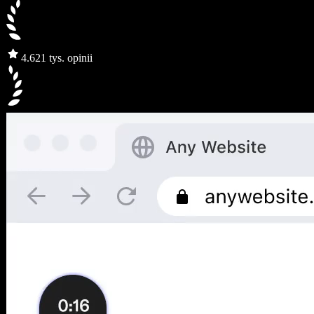
4.6
21 tys. opinii