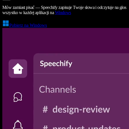
Mów zamiast pisać — Speechify zapisuje Twoje słowa i odczytuje na głos
wszystko w każdej aplikacji na
Windows
Pobierz na Windows