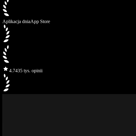
Aplikacja dnia
App Store
4.7
435 tys. opinii