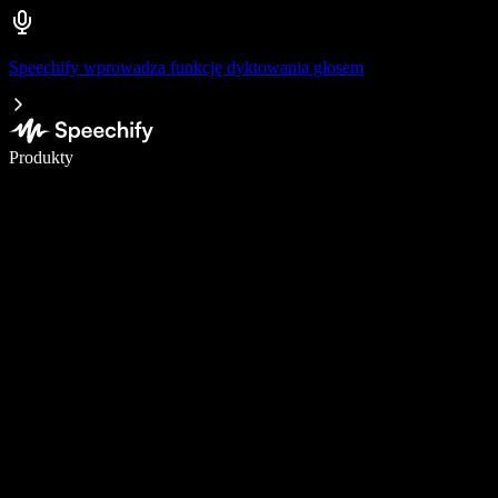
Speechify wprowadza funkcję dyktowania głosem
Pisz 5× szybciej dzięki dyktowaniu głosowemu
Produkty
Dowiedz się więcej