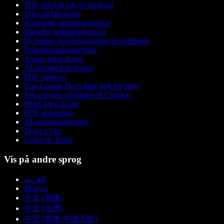
PDF-tekst til tale til Android
Tekst til tale-læser
Kvindelig stemmegenerator
Mandlig stemmegenerator
De bedste læseprogrammer til ordblinde
Robotstemmegenerator
Anime-tekst til tale
AI-stemmeforvrænger
PDF-oplæser
Kan Google Docs læse højt for mig?
Tekst til tale-udvidelse til Chrome
Hindi tekst til tale
PDF-oplæsning
AI-stemmegenerator
Texto a Voz
Leitor de Texto
Vis på andre sprog
العربية
Magyar
中文 (简体)
中文 (台灣)
中文 (简体 中国大陆)