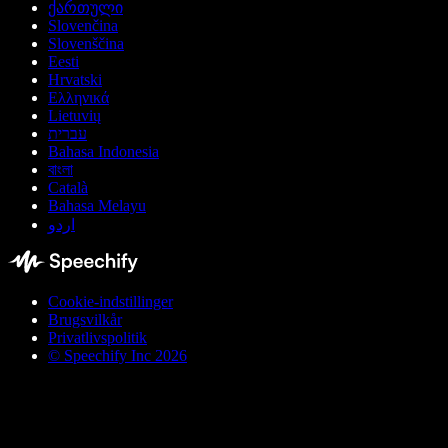
ქართული
Slovenčina
Slovenščina
Eesti
Hrvatski
Ελληνικά
Lietuvių
עברית
Bahasa Indonesia
বাংলা
Català
Bahasa Melayu
اردو
Cookie-indstillinger
Brugsvilkår
Privatlivspolitik
© Speechify Inc 2026