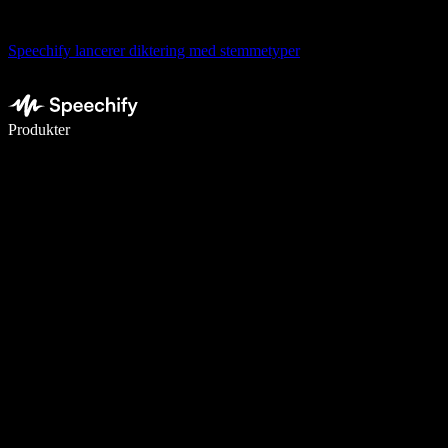
Speechify lancerer diktering med stemmetyper
Skriv 5× hurtigere med stemmeskrivning
Produkter
Læs mere