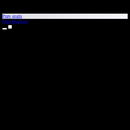
Prøv gratis
Download nu
Produkter
Tekst til tale
iPhone- og iPad-apps
Android-app
Chrome-udvidelse
Edge-udvidelse
Webapp
Mac-app
Windows-app