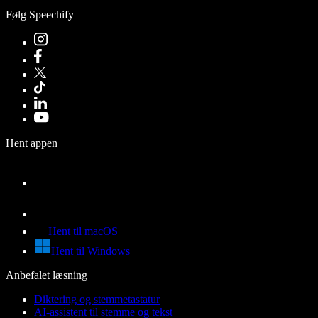
Følg Speechify
Hent appen
Hent til macOS
Hent til Windows
Anbefalet læsning
Diktering og stemmetastatur
AI-assistent til stemme og tekst