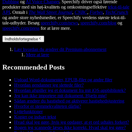
Dubbing
og
AI Voice Changer
. Speechify driver også førende
produkter med sin høj-kvalitets og omkostningseffektive
tekst-til-tale
API
. Omtalt i
The Wall Street Journal
,
CNBC
,
Forbes
,
TechCrunch
og andre store nyhedsmedier, er Speechify verdens største tekst-til-
tale-udbyder. Besøg
speechify.com/news
,
speechify.com/blog
og
speechify.com/press
for at lære mere.
Indholdsfortegnelse
Lær hvordan du ændrer dit Premium-abonnement
Mere at lære
Recommended Posts
Upload Word-dokumenter, EPUB-filer og andre filer
Hvordan gendanner jeg slettede filer?
Hvordan afspiller jeg et dokument fra mit iOS-appbibliotek?
Jeg kan ikke importere mit dokument. Hjælp mig!
Sådan ændrer du hastighed og aktiverer hastighedsjustering
Hvorfor er stemmekvaliteten dårlig?
Lyttefunktioner
Kopier og indsæt tekst
Hvad skal jeg gøre, hvis jeg opdager, at et ord udtales forkert?
Bogen jeg scannede læses ikke korrekt. Hvad skal jeg gøre?