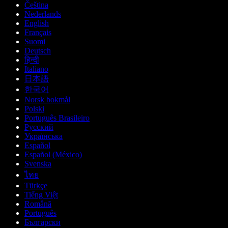
Čeština
Nederlands
English
Français
Suomi
Deutsch
हिन्दी
Italiano
日本語
한국어
Norsk bokmål
Polski
Português Brasileiro
Русский
Українська
Español
Español (México)
Svenska
ไทย
Türkçe
Tiếng Việt
Română
Português
Български