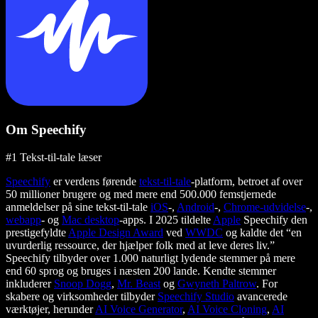
Om Speechify
#1 Tekst-til-tale læser
Speechify
er verdens førende
tekst-til-tale
-platform, betroet af over
50 millioner brugere og med mere end 500.000 femstjernede
anmeldelser på sine tekst-til-tale
iOS
-,
Android
-,
Chrome-udvidelse
-,
webapp
- og
Mac desktop
-apps. I 2025 tildelte
Apple
Speechify den
prestigefyldte
Apple Design Award
ved
WWDC
og kaldte det “en
uvurderlig ressource, der hjælper folk med at leve deres liv.”
Speechify tilbyder over 1.000 naturligt lydende stemmer på mere
end 60 sprog og bruges i næsten 200 lande. Kendte stemmer
inkluderer
Snoop Dogg
,
Mr. Beast
og
Gwyneth Paltrow
. For
skabere og virksomheder tilbyder
Speechify Studio
avancerede
værktøjer, herunder
AI Voice Generator
,
AI Voice Cloning
,
AI