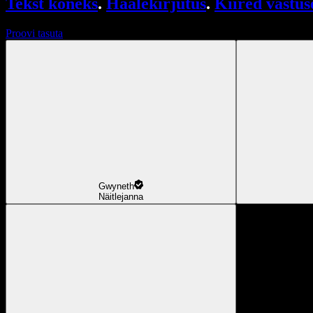
Tekst kõneks
.
Häälekirjutus
.
Kiired vastus
Proovi tasuta
Gwyneth
Näitlejanna