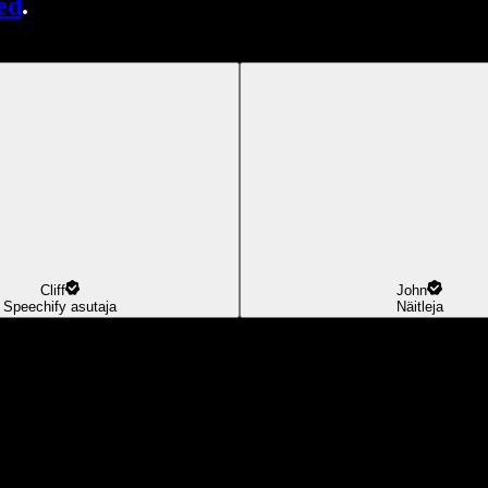
ed
.
Cliff
John
Speechify asutaja
Näitleja