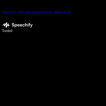
Speechify tutvustab häälekirjutuse dikteerimist
Kirjuta häälega 5× kiiremini
Tooted
Loe lähemalt