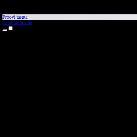
Proovi tasuta
Laadi kohe alla
Tooted
Tekst kõneks
iPhone’i ja iPadi rakendused
Androidi rakendus
Chrome’i laiendus
Edge’i laiendus
Veebirakendus
Maci rakendus
Windowsi rakendus