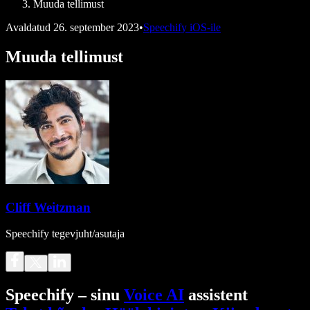
Muuda tellimust
Avaldatud
26. september 2023
•
Speechify iOS-ile
Muuda tellimust
Cliff Weitzman
Speechify tegevjuht/asutaja
Speechify – sinu
Voice AI
assistent