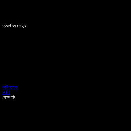
ব্যবহারের ক্ষেত্র
ডাউনলোড
API
কোম্পানি