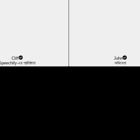
Cliff
John
Speechify-এর প্রতিষ্ঠাতা
অভিনেতা