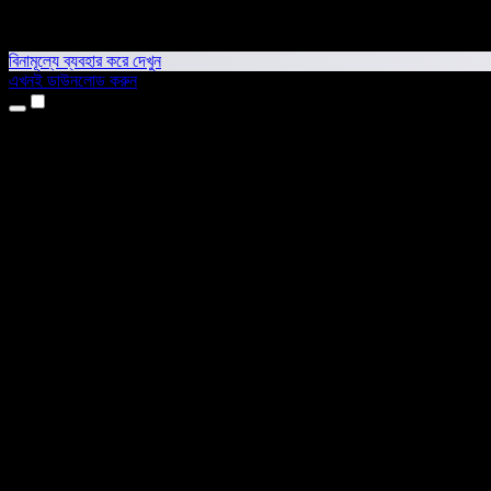
বিনামূল্যে ব্যবহার করে দেখুন
এখনই ডাউনলোড করুন
প্রোডাক্ট
টেক্সট টু স্পিচ
আইফোন ও আইপ্যাড অ্যাপ
অ্যান্ড্রয়েড অ্যাপ
ক্রোম এক্সটেনশন
এজ এক্সটেনশন
ওয়েব অ্যাপ
ম্যাক অ্যাপ
উইন্ডোজ অ্যাপ
এআই ভয়েস জেনারেটর