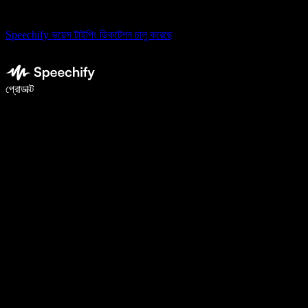
Speechify ভয়েস টাইপিং ডিকটেশন চালু করেছে
ভয়েস টাইপিং দিয়ে ৫ গুণ দ্রুত লিখুন
প্রোডাক্ট
আরও জানুন