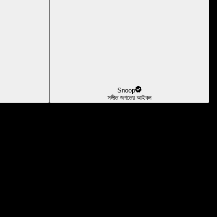
Snoop
সঙ্গীত জগতের আইকন