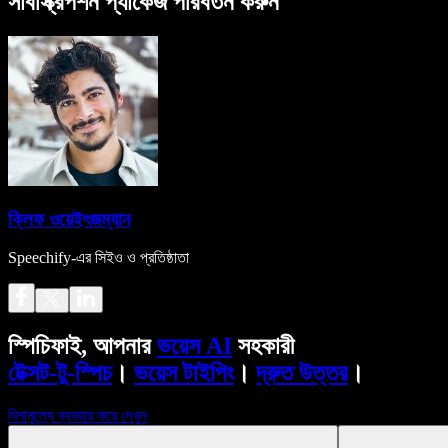
সাবস্ক্রিপশন প্যাকেজ পরিবর্তন করুন
ক্লিফ ওয়েইৎজম্যান
Speechify-এর সিইও ও প্রতিষ্ঠাতা
স্পিচিফাই, আপনার
ভয়েস AI
সহকারী
টেক্সট-টু-স্পিচ
।
ভয়েস টাইপিং
।
দ্রুত উত্তর
।
বিনামূল্যে ব্যবহার করে দেখুন